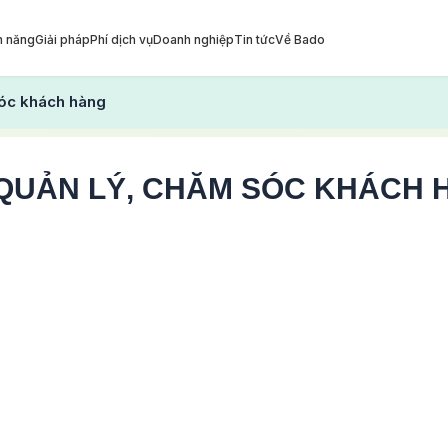
h năng
Giải pháp
Phí dịch vụ
Doanh nghiệp
Tin tức
Về Bado
sóc khách hàng
QUẢN LÝ, CHĂM SÓC KHÁCH 