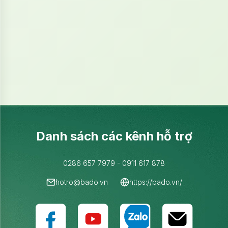
Danh sách các kênh hỗ trợ
0286 657 7979 - 0911 617 878
hotro
@bado.vn
https://bado.vn/