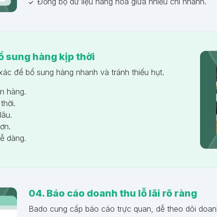
Đồng bộ dữ liệu hàng hóa giữa nhiều chi nhánh.
ổ sung hàng kịp thời
xác để bổ sung hàng nhanh và tránh thiếu hụt.
n hàng.
thời.
lâu.
ơn.
dễ dàng.
04. Báo cáo doanh thu lỗ lãi rõ ràng
Bado cung cấp báo cáo trực quan, dễ theo dõi doanh