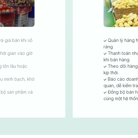
à giá bán khi số
Quản lý hàng hó
ràng.
thời gian vào giờ
Thanh toán nha
khi bán hàng.
 tồn lâu hoặc
Theo dõi hàng 
kịp thời.
ếu minh bạch, khó
Báo cáo doanh 
quan, dễ kiểm tra
g bộ sản phẩm và
Đồng bộ bán hà
cùng một hệ thốn