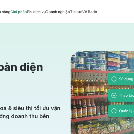
h năng
Giải pháp
Phí dịch vụ
Doanh nghiệp
Tin tức
Về Bado
toàn diện
oá & siêu thị tối ưu vận
ưởng doanh thu bền