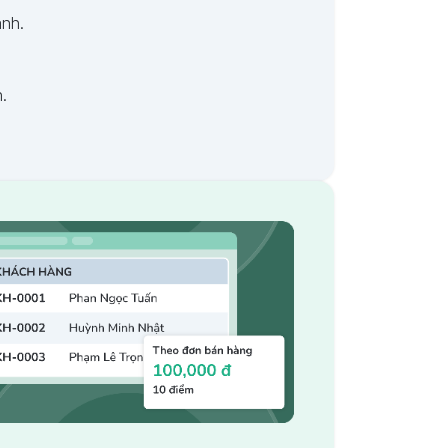
ánh.
.