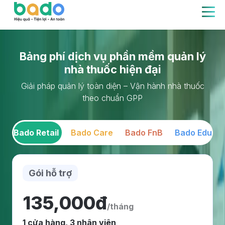
Bảng phí dịch vụ phần mềm quản lý
nhà thuốc hiện đại
Giải pháp quản lý toàn diện – Vận hành nhà thuốc
theo chuẩn GPP
Bado Retail
Bado Care
Bado FnB
Bado Edu
Gói hỗ trợ
135,000đ
/tháng
1 cửa hàng, 3 nhân viên