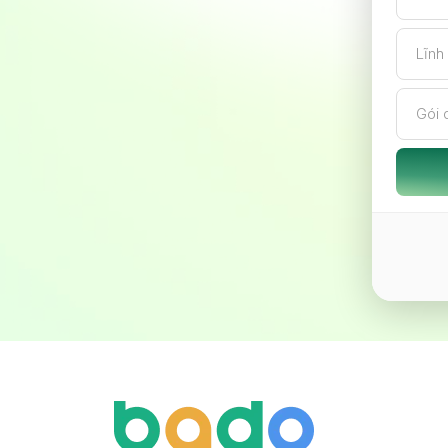
Lĩnh
Gói 