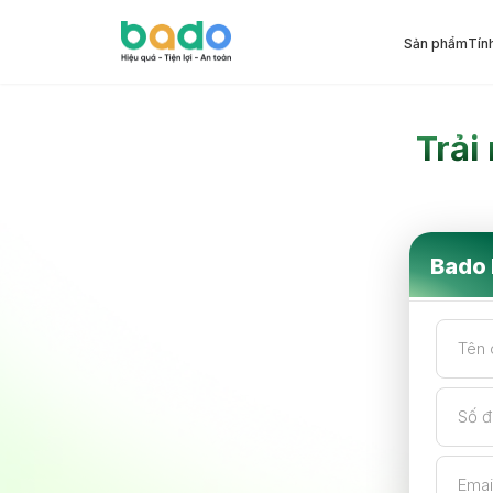
Sản phẩm
Tín
Đăng ký tư vấn giải ph
Trải
Bado 
Tên 
Số đ
Emai