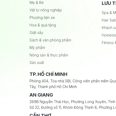
Mẹ & Bé
LƯU T
Vật tư nông nghiệp
Spa & 
Phương tiện xe
Hair Sal
Hoa & quà tặng
Khách s
Giặt sấy
Homestay
Sách & văn phòng phẩm
Fitness
Mỹ phẩm
Nông sản & thực phẩm
Sản xuất
TP. HỒ CHÍ MINH
Phòng 404, Tòa nhà SBI, Công viên phần mềm Qu
Tây, Thành phố Hồ Chí Minh
AN GIANG
269B Nguyễn Thái Học, Phường Long Xuyên, Tỉnh
Số 22, Đường số 11, Khóm Đông Thịnh 8, Phường L
CẦN THƠ