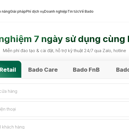
h năng
Giải pháp
Phí dịch vụ
Doanh nghiệp
Tin tức
Về Bado
áp Bado cho hộ kinh do
 nghiệm 7 ngày sử dụng cùng
Miễn phí đào tạo & cài đặt, hỗ trợ kỹ thuật 24/7 qua Zalo, hotline
Retail
Bado Care
Bado FnB
Bad
cửa hàng
iện thoại
l khách hàng