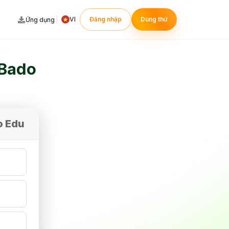
VI
Đăng nhập
Dùng thử
Ứng dụng
anh
 Bado
o Edu