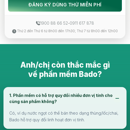
ĐĂNG KÝ DÙNG THỬ MIỄN PHÍ
1900 88 66 52
-
0911 617 878
Thứ 2 đến Thứ 6 từ 8h00 đến 17h30; Thứ 7 từ 8h00 đến 12h00
Anh/chị còn thắc mắc gì
về phần mềm Bado?
1. Phần mềm có hỗ trợ quy đổi nhiều đơn vị tính cho
cùng sản phẩm không?
Có, ví dụ nước ngọt có thể bán theo dạng thùng/lốc/chai,
Bado hỗ trợ quy đổi linh hoạt đơn vị tính.