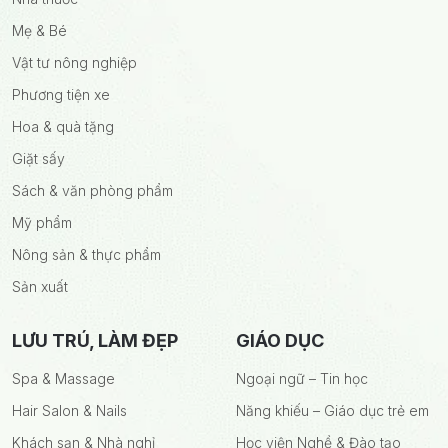
Mẹ & Bé
Vật tư nông nghiệp
Phương tiện xe
Hoa & quà tặng
Giặt sấy
Sách & văn phòng phẩm
Mỹ phẩm
Nông sản & thực phẩm
Sản xuất
LƯU TRÚ, LÀM ĐẸP
GIÁO DỤC
Spa & Massage
Ngoại ngữ – Tin học
Hair Salon & Nails
Năng khiếu – Giáo dục trẻ em
Khách sạn & Nhà nghỉ
Học viện Nghề & Đào tạo