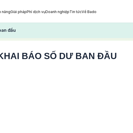
h năng
Giải pháp
Phí dịch vụ
Doanh nghiệp
Tin tức
Về Bado
ban đầu
KHAI BÁO SỐ DƯ BAN ĐẦU