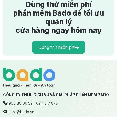
Ghi Sổ Tay Hay Phần Mềm Quản Lý Bán Hàng? Giải Pháp
Dùng thử miễn phí
Quản Lý Hiệu Quả Cho Cửa Hàng
phần mềm Bado để tối ưu
6/3/2026
1165 lượt xem
quản lý
cửa hàng ngay hôm nay
Dùng thử miễn phí
CÔNG TY TNHH DỊCH VỤ VÀ GIẢI PHÁP PHẦN MỀM BADO
1900 88 66 52 - 0911 617 878
hotro
@bado.vn