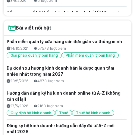
8/8/2026
6 lượt xem
Tổng quan về hệ thống bảo hành Apple tại Việt Nam và
sự thay đổi trong chính sách hậu mãi
8/8/2026
8 lượt xem
Bài viết nổi bật
Tạo ảnh AI: Hướng dẫn toàn diện từ cơ bản đến chuyên
Phần mềm quản lý cửa hàng sơn đơn giản và thông minh
sâu
14/10/2021
57573 lượt xem
7/8/2026
10 lượt xem
Giải pháp quản lý bán hàng
Phần mềm quản lý bán hàng
Cách Chuyển PDF Sang Word Chuẩn Phông, Giữ Nguyên
Dự đoán xu hướng kinh doanh bán lẻ được quan tâm
Định Dạng
nhiều nhất trong năm 2027
7/8/2026
13 lượt xem
20/5/2026
4873 lượt xem
Bảo Hành Kangaroo: Hướng Dẫn Chi Tiết & Giải Pháp
Hướng dẫn đăng ký hộ kinh doanh online từ A-Z (không
Cho Đại Lý
cần đi lại)
7/8/2026
17 lượt xem
27/5/2026
2168 lượt xem
Bảo hành điện thoại Samsung: Hướng dẫn cách tra cứu
Quy định hộ kinh doanh
Thuế
Thuế hộ kinh doanh
7/8/2026
25 lượt xem
Đăng ký hộ kinh doanh: hướng dẫn đầy đủ từ A-Z mới
Bảo hành Điện máy Xanh: Hướng dẫn tra cứu & chính
nhất 2026