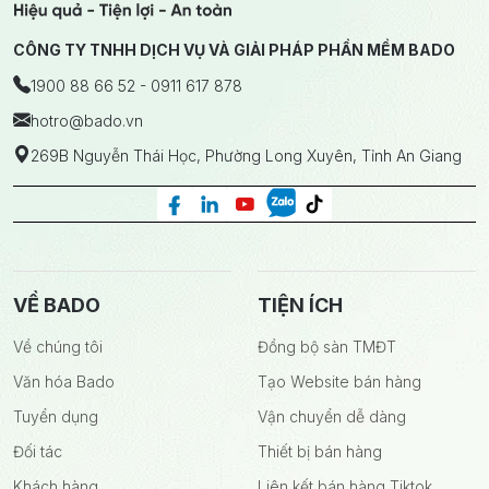
CÔNG TY TNHH DỊCH VỤ VÀ GIẢI PHÁP PHẦN MỀM BADO
1900 88 66 52 - 0911 617 878
hotro
@bado.vn
269B Nguyễn Thái Học, Phường Long Xuyên, Tỉnh An Giang
VỀ BADO
TIỆN ÍCH
Về chúng tôi
Đồng bộ sàn TMĐT
Văn hóa Bado
Tạo Website bán hàng
Tuyển dụng
Vận chuyển dễ dàng
Đối tác
Thiết bị bán hàng
Khách hàng
Liên kết bán hàng Tiktok,