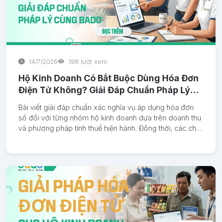
14/7/2026
198 lượt xem
Hộ Kinh Doanh Có Bắt Buộc Dùng Hóa Đơn
Điện Tử Không? Giải Đáp Chuẩn Pháp Lý
Cùng Bado
Bài viết giải đáp chuẩn xác nghĩa vụ áp dụng hóa đơn
số đối với từng nhóm hộ kinh doanh dựa trên doanh thu
và phương pháp tính thuế hiện hành. Đồng thời, các chủ
cơ sở sẽ có thêm checklist chuẩn bị cần thiết cùng bảng
so sánh trực quan để tối ưu hóa quy trình kế toán. Qua
đó, bài viết đưa ra giải pháp quản lý công nghệ giúp
giảm thiểu tối đa rủi ro pháp lý và nâng cao hiệu quả
dòng tiền.