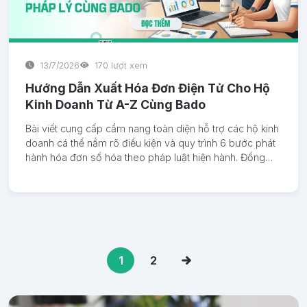
13/7/2026
170 lượt xem
Hướng Dẫn Xuất Hóa Đơn Điện Tử Cho Hộ
Kinh Doanh Từ A-Z Cùng Bado
Bài viết cung cấp cẩm nang toàn diện hỗ trợ các hộ kinh
doanh cá thể nắm rõ điều kiện và quy trình 6 bước phát
hành hóa đơn số hóa theo pháp luật hiện hành. Đồng
thời, tài liệu hướng dẫn chi tiết cách xử lý sai sót chứng
từ phát sinh tại quầy POS và tối ưu hóa chi phí vận hành
thông qua hệ sinh thái công nghệ Bado.
1
2