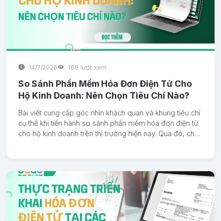
14/7/2026
168 lượt xem
So Sánh Phần Mềm Hóa Đơn Điện Tử Cho
Hộ Kinh Doanh: Nên Chọn Tiêu Chí Nào?
Bài viết cung cấp góc nhìn khách quan và khung tiêu chí
cụ thể khi tiến hành so sánh phần mềm hóa đơn điện tử
cho hộ kinh doanh trên thị trường hiện nay. Qua đó, chủ
hộ kinh doanh có thể tự đánh giá nhu cầu thực tế để đưa
ra quyết định đầu tư hợp lý nhất. Đồng thời, bài viết cũng
làm rõ vị trí và những giải pháp tối ưu mà Bado mang lại
cho mô hình kinh doanh cá thể.