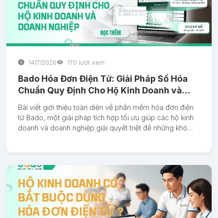
14/7/2026
170 lượt xem
Bado Hóa Đơn Điện Tử: Giải Pháp Số Hóa
Chuẩn Quy Định Cho Hộ Kinh Doanh và
Doanh Nghiệp
Bài viết giới thiệu toàn diện về phần mềm hóa đơn điện
tử Bado, một giải pháp tích hợp tối ưu giúp các hộ kinh
doanh và doanh nghiệp giải quyết triệt để những khó
khăn trong quy trình kê khai thuế. Bằng việc kết hợp
công nghệ hiện đại và giao diện dễ sử dụng, hệ thống
giúp đơn giản hóa các thủ tục hành chính phức tạp.
Đồng thời, đây còn là công cụ đắc lực hỗ trợ số hóa quy
trình quản lý bán hàng một cách chuẩn chỉnh ngay từ
bước đầu tiên.