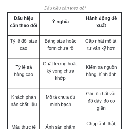
Dấu hiệu cần theo dõi
Dấu hiệu
Hành động đề
Ý nghĩa
cần theo dõi
xuất
Tỷ lệ đổi size
Bảng size hoặc
Cập nhật mô tả,
cao
form chưa rõ
tư vấn kỹ hơn
Chất lượng hoặc
Tỷ lệ trả
Kiểm tra nguồn
kỳ vọng chưa
hàng cao
hàng, hình ảnh
khớp
Ghi rõ chất vải,
Khách phàn
Mô tả chưa đủ
độ dày, độ co
nàn chất liệu
minh bạch
giãn
Chụp ảnh thật,
Màu thực tế
Ảnh sản phẩm