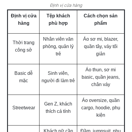
Định vị cửa hàng
Định vị cửa
Tệp khách
Cách chọn sản
hàng
phù hợp
phẩm
Nhân viên văn
Áo sơ mi, blazer,
Thời trang
phòng, quản lý
quần tây, váy tối
công sở
trẻ
giản
Áo thun, sơ mi
Basic dễ
Sinh viên,
basic, quần jeans,
mặc
người đi làm trẻ
chân váy
Áo oversize, quần
Gen Z, khách
Streetwear
cargo, hoodie, phụ
thích cá tính
kiện
Khách nữ cần
Đầm, jumpsuit, phụ