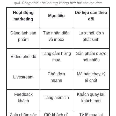
.
quả. Đăng nhiều bài nhưng không biết bài nào tạo đơn
Hoạt động
Dữ liệu cần theo
Mục tiêu
marketing
dõi
Đăng ảnh sản
Tạo nhận diện
Lượt hỏi, đơn
phẩm
và inbox
phát sinh
Tăng cảm hứng
Sản phẩm được
Video phối đồ
mua
hỏi nhiều
Chốt đơn
Mã bán chạy, tỷ
Livestream
nhanh
lệ chốt
Feedback
Khách quay lại,
Tăng niềm tin
khách
khách mới
Zalo chăm sóc
Giữ khách cũ
Tỷ lệ mua lại