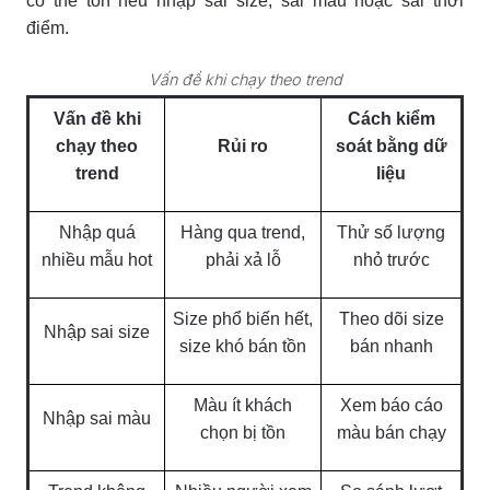
có thể tồn nếu nhập sai size, sai màu hoặc sai thời
điểm.
Vấn đề khi chạy theo trend
Vấn đề khi
Cách kiểm
chạy theo
Rủi ro
soát bằng dữ
trend
liệu
Nhập quá
Hàng qua trend,
Thử số lượng
nhiều mẫu hot
phải xả lỗ
nhỏ trước
Size phổ biến hết,
Theo dõi size
Nhập sai size
size khó bán tồn
bán nhanh
Màu ít khách
Xem báo cáo
Nhập sai màu
chọn bị tồn
màu bán chạy