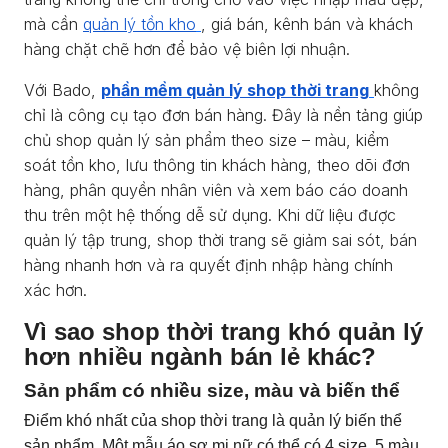
mà cần
quản lý tồn kho
, giá bán, kênh bán và khách
hàng chặt chẽ hơn để bảo vệ biên lợi nhuận.
Với Bado,
phần mềm quản lý shop thời trang
không
chỉ là công cụ tạo đơn bán hàng. Đây là nền tảng giúp
chủ shop quản lý sản phẩm theo size – màu, kiểm
soát tồn kho, lưu thông tin khách hàng, theo dõi đơn
hàng, phân quyền nhân viên và xem báo cáo doanh
thu trên một hệ thống dễ sử dụng. Khi dữ liệu được
quản lý tập trung, shop thời trang sẽ giảm sai sót, bán
hàng nhanh hơn và ra quyết định nhập hàng chính
xác hơn.
Vì sao shop thời trang khó quản lý
hơn nhiều ngành bán lẻ khác?
Sản phẩm có nhiều size, màu và biến thể
Điểm khó nhất của shop thời trang là quản lý biến thể
sản phẩm. Một mẫu áo sơ mi nữ có thể có 4 size, 5 màu,