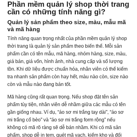
Phần mềm quản lý shop thời trang
cần có những tính năng gì?
Quản lý sản phẩm theo size, màu, mẫu mã
và mã hàng
Tính năng quan trọng nhất của phần mềm quản lý shop
thời trang là quản lý sản phẩm theo biến thể. Mỗi sản
phẩm cần có tên mẫu, mã hàng, nhóm hàng, size, màu,
giá bán, giá vốn, hình ảnh, nhà cung cấp và số lượng
tồn. Khi dữ liệu được chuẩn hóa, nhân viên có thể kiểm
tra nhanh sản phẩm còn hay hết, màu nào còn, size nào
còn và mẫu nào đang bán tốt.
Mã hàng cũng rất quan trọng. Nếu shop đặt tên sản
phẩm tùy tiện, nhân viên dễ nhầm giữa các mẫu có tên
gần giống nhau. Ví dụ, “áo sơ mi trắng tay dài”, “áo sơ
mi trắng cổ bèo” và “áo sơ mi trắng form rộng” nếu
không có mã rõ ràng sẽ dễ bán nhầm. Khi có mã sản
phẩm, shop dễ in tem, quét mã vạch, kiểm kho và đối