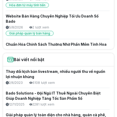
Hóa đơn từ máy tính tiền
Website Bán Hàng Chuyên Nghiệp Tối Ưu Doanh Số
Bado
5/8/2026
2 lượt xem
Giải pháp quản lý bán hàng
Chuẩn Hóa Chính Sách Thưởng Nhờ Phần Mềm Tính Hoa
Hồng Kỹ Thuật Viên
5/8/2026
3 lượt xem
Bài viết nổi bật
Quản lý nhân viên
Phần mềm quản lý bán hàng
Giải pháp quản lý bán hàng
Thay đổi kịch bản livestream, nhiều người thu về nguồn
lợi nhuận khủng
Phân Quyền Nhân Viên Bán Hàng: Chìa Khóa Quản Trị
Kinh Doanh
2/6/2023
6108 lượt xem
5/8/2026
4 lượt xem
Bado Solutions - Đội Ngũ IT Thuê Ngoài Chuyên Biệt
Quản lý nhân viên
Quản lý bán hàng
Giúp Doanh Nghiệp Tăng Tốc Sản Phẩm Số
Phần mềm quản lý bán hàng
12/11/2025
2281 lượt xem
Phần Mềm Phân Quyền Nhân Viên Giúp Vận Hành Cửa
Giải pháp quản lý toàn diện cho nhà hàng, quán cà phê,
Hàng Toàn Diện