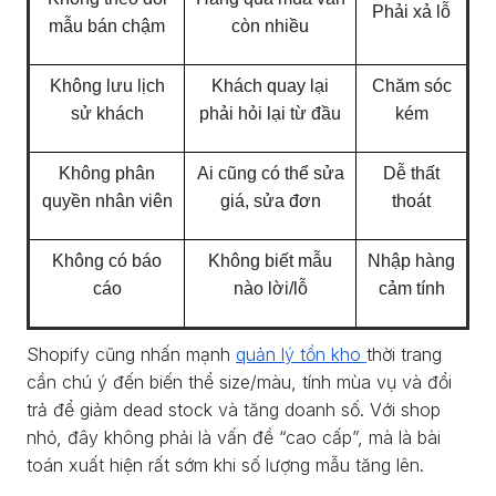
Phải xả lỗ
mẫu bán chậm
còn nhiều
Không lưu lịch
Khách quay lại
Chăm sóc
sử khách
phải hỏi lại từ đầu
kém
Không phân
Ai cũng có thể sửa
Dễ thất
quyền nhân viên
giá, sửa đơn
thoát
Không có báo
Không biết mẫu
Nhập hàng
cáo
nào lời/lỗ
cảm tính
Shopify cũng nhấn mạnh
quản lý tồn kho
thời trang
cần chú ý đến biến thể size/màu, tính mùa vụ và đổi
trả để giảm dead stock và tăng doanh số. Với shop
nhỏ, đây không phải là vấn đề “cao cấp”, mà là bài
toán xuất hiện rất sớm khi số lượng mẫu tăng lên.