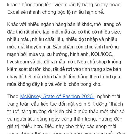
khách hàng tăng lên, việc quản lý bằng sổ tay hoặc
Excel sẽ nhanh chóng bộc lộ nhiều hạn chế.
Khác với nhiều ngành hàng bán lẻ khác, thời trang có
đặc thù rất phức tạp: một mẫu áo có thể có nhiều size,
nhiều màu, nhiều chất liệu, nhiều đợt nhập và nhiều
mức giá khuyến mãi. Sản phẩm còn chịu ảnh hưởng
mạnh bởi mùa vụ, xu hướng, hình ảnh, KOL/KOC,
livestream và tốc độ ra mẫu mới. Nếu chủ shop không
kiểm soát tốt tồn kho, rất dễ rơi vào tình trạng size bán
chạy thì hết, màu khó bán thì tồn, hàng theo trend qua
mùa không đẩy kịp và vốn bị chôn trong kho.
Theo
McKinsey State of Fashion 2026
, ngành thời
trang toàn cầu tiếp tục đối mặt với môi trường “thách
thức”, tăng trưởng dự kiến chỉ ở mức thấp một chữ số
và người tiêu dùng ngày càng thận trọng, hướng đến
giá trị nhiều hơn. Điều này cho thấy các shop thời
trang không thể chỉ trông chờ vào việc nhập mẫu đẹp,