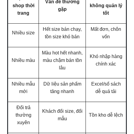
Vấn đề thường
shop thời
không quản lý
gặp
trang
tốt
Hết size bán chạy,
Mất đơn, chôn
Nhiều size
tồn size khó bán
vốn
Màu hot hết nhanh,
Khó nhập hàng
Nhiều màu
màu chậm bán tồn
chính xác
lâu
Nhiều mẫu
Dữ liệu sản phẩm
Excel/sổ sách
mới
tăng nhanh
dễ quá tải
Đổi trả
Khách đổi size, đổi
thường
Tồn kho dễ lệch
mẫu
xuyên