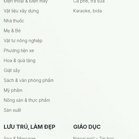
Điện thoại & Điện máy
Cà phê, trà sữa
Vật liệu xây dựng
Karaoke, bida
Nhà thuốc
Mẹ & Bé
Vật tư nông nghiệp
Phương tiện xe
Hoa & quà tặng
Giặt sấy
Sách & văn phòng phẩm
Mỹ phẩm
Nông sản & thực phẩm
Sản xuất
LƯU TRÚ, LÀM ĐẸP
GIÁO DỤC
Spa & Massage
Ngoại ngữ – Tin học