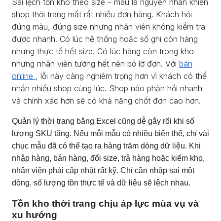
Sai lệch tồn kho theo size – màu là nguyên nhân khiến
shop thời trang mất rất nhiều đơn hàng. Khách hỏi
đúng màu, đúng size nhưng nhân viên không kiểm tra
được nhanh. Có lúc hệ thống hoặc sổ ghi còn hàng
nhưng thực tế hết size. Có lúc hàng còn trong kho
nhưng nhân viên tưởng hết nên bỏ lỡ đơn. Với
bán
online
, lỗi này càng nghiêm trọng hơn vì khách có thể
nhắn nhiều shop cùng lúc. Shop nào phản hồi nhanh
và chính xác hơn sẽ có khả năng chốt đơn cao hơn.
Quản lý thời trang bằng Excel cũng dễ gây rối khi số
lượng SKU tăng. Nếu mỗi mẫu có nhiều biến thể, chỉ vài
chục mẫu đã có thể tạo ra hàng trăm dòng dữ liệu. Khi
nhập hàng, bán hàng, đổi size, trả hàng hoặc kiểm kho,
nhân viên phải cập nhật rất kỹ. Chỉ cần nhập sai một
dòng, số lượng tồn thực tế và dữ liệu sẽ lệch nhau.
Tồn kho thời trang chịu áp lực mùa vụ và
xu hướng