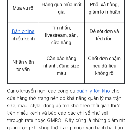
Hàng qua mùa mất
Phải xả hàng,
Mùa vụ rõ
giá
giảm lợi nhuận
Tin nhắn,
Bán online
Dễ sót đơn và
livestream, sàn,
nhiều kênh
lệch tồn
cửa hàng
Cần báo hàng
Chốt đơn chậm
Nhân viên
nhanh, đúng size
nếu dữ liệu
tư vấn
màu
không rõ
Carro khuyến nghị các công cụ
quản lý tồn kho
cho
cửa hàng thời trang nên có khả năng quản lý ma trận
size, màu, style, đồng bộ tồn kho theo thời gian thực
trên nhiều kênh và báo cáo các chỉ số như sell-
through rate hoặc GMROI. Đây cũng là những điểm rất
quan trọng khi shop thời trang muốn vận hành bài bản