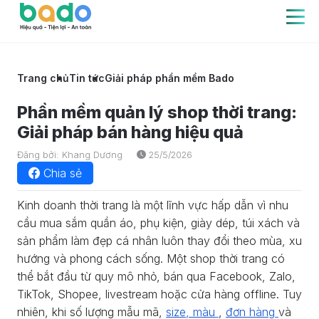
Trang chủ
Tin tức
Giải pháp phần mềm Bado
Phần mềm quản lý shop thời trang:
Giải pháp bán hàng hiệu quả
Đăng bởi: Khang Dương
25/5/2026
Chia sẻ
Kinh doanh thời trang là một lĩnh vực hấp dẫn vì nhu
cầu mua sắm quần áo, phụ kiện, giày dép, túi xách và
sản phẩm làm đẹp cá nhân luôn thay đổi theo mùa, xu
hướng và phong cách sống. Một shop thời trang có
thể bắt đầu từ quy mô nhỏ, bán qua Facebook, Zalo,
TikTok, Shopee, livestream hoặc cửa hàng offline. Tuy
nhiên, khi số lượng mẫu mã,
size, màu
,
đơn hàng
và