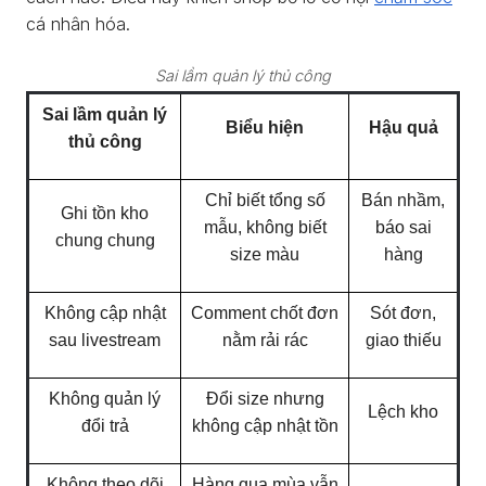
cá nhân hóa.
Sai lầm quản lý thủ công
Sai lầm quản lý
Biểu hiện
Hậu quả
thủ công
Chỉ biết tổng số
Bán nhầm,
Ghi tồn kho
mẫu, không biết
báo sai
chung chung
size màu
hàng
Không cập nhật
Comment chốt đơn
Sót đơn,
sau livestream
nằm rải rác
giao thiếu
Không quản lý
Đổi size nhưng
Lệch kho
đổi trả
không cập nhật tồn
Không theo dõi
Hàng qua mùa vẫn