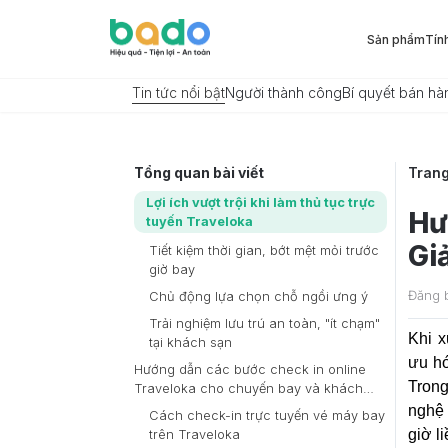
Sản phẩm
Tín
Tin tức nổi bật
Người thành công
Bí quyết bán hà
Tổng quan bài viết
Tran
Lợi ích vượt trội khi làm thủ tục trực
Hư
tuyến Traveloka
Giả
Tiết kiệm thời gian, bớt mệt mỏi trước
giờ bay
Đăng 
Chủ động lựa chọn chỗ ngồi ưng ý
Trải nghiệm lưu trú an toàn, "ít chạm"
Khi x
tại khách sạn
ưu hó
Hướng dẫn các bước check in online
Tron
Traveloka cho chuyến bay và khách
sạn
nghệ 
Cách check-in trực tuyến vé máy bay
giờ l
trên Traveloka