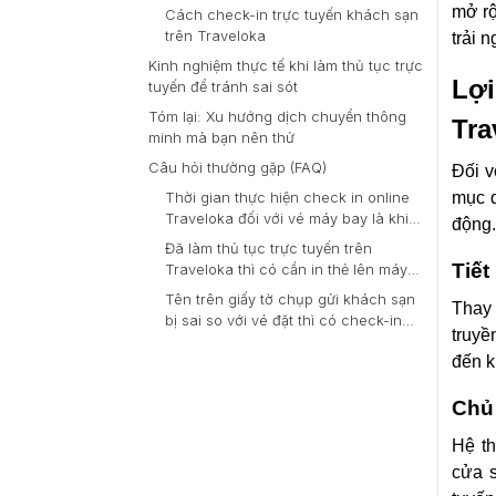
mở rộ
Cách check-in trực tuyến khách sạn
trên Traveloka
trải 
Kinh nghiệm thực tế khi làm thủ tục trực
Lợi
tuyến để tránh sai sót
Tóm lại: Xu hướng dịch chuyển thông
Tra
minh mà bạn nên thử
Câu hỏi thường gặp (FAQ)
Đối v
mục q
Thời gian thực hiện check in online
Traveloka đối với vé máy bay là khi
động.
nào?
Đã làm thủ tục trực tuyến trên
Tiết
Traveloka thì có cần in thẻ lên máy
bay ra giấy không?
Tên trên giấy tờ chụp gửi khách sạn
Thay 
bị sai so với vé đặt thì có check-in
truyề
online được không?
đến k
Chủ
Hệ th
cửa s