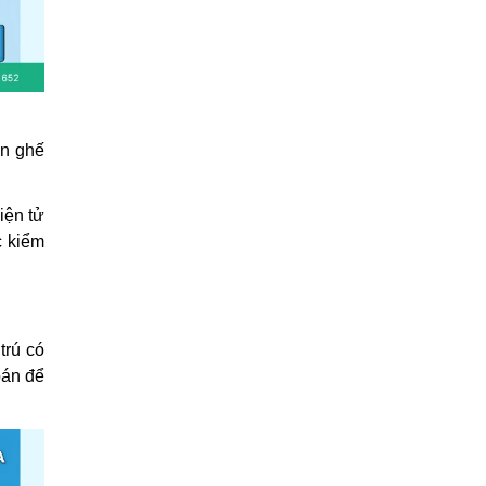
ọn ghế
iện tử
c kiểm
trú có
oán để