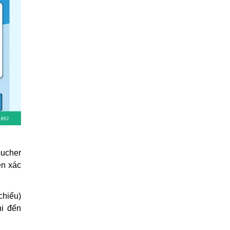
oucher
ện xác
chiếu)
hi đến