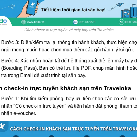
Cách check-in trực tuyến vé máy bay trên Traveloka
Bước 3:
Điền/kiểm tra lại thông tin hành khách, thực hiện ch
ngồi mong muốn hoặc chọn mua thêm các gói hành lý ký gửi.
Bước 4:
Xác nhận hoàn tất để hệ thống xuất thẻ lên máy bay đ
(Boarding Pass). Bạn có thể lưu file PDF, chụp màn hình hoặ
tra trong Email để xuất trình tại sân bay.
 check-in trực tuyến khách sạn trên Traveloka
Bước 1:
Khi tìm kiếm phòng, hãy ưu tiên chọn các cơ sở lưu 
nhãn
"Có check-in trực tuyến"
và tiến hành đặt phòng, thanh t
nhận e-voucher.