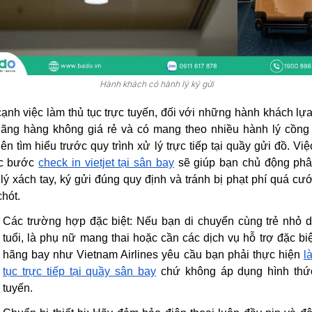
Hành khách có hành lý ký gửi
ạnh việc làm thủ tục trực tuyến, đối với những hành khách lự
ãng hàng không giá rẻ và có mang theo nhiều hành lý cồng
ên tìm hiểu trước quy trình xử lý trực tiếp tại quầy gửi đồ. Vi
ác bước
check in vietjet tại sân bay
sẽ giúp bạn chủ động phâ
lý xách tay, ký gửi đúng quy định và tránh bị phạt phí quá cư
chót.
Các trường hợp đặc biệt:
Nếu bạn di chuyển cùng trẻ nhỏ 
tuổi, là phụ nữ mang thai hoặc cần các dịch vụ hỗ trợ đặc biệ
hãng bay như Vietnam Airlines yêu cầu bạn phải thực hiện
l
tục trực tiếp tại quầy sân bay
chứ không áp dụng hình thức
tuyến.