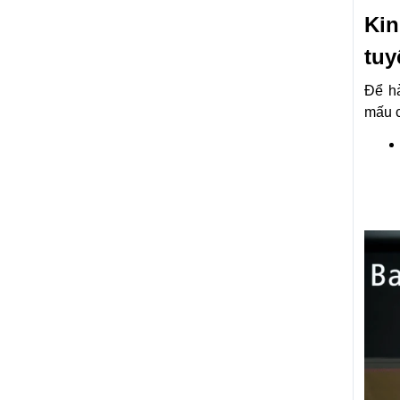
Kin
tuy
Để hà
mấu c