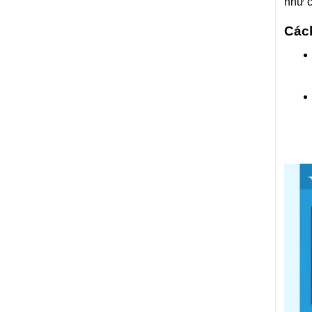
như c
Cách