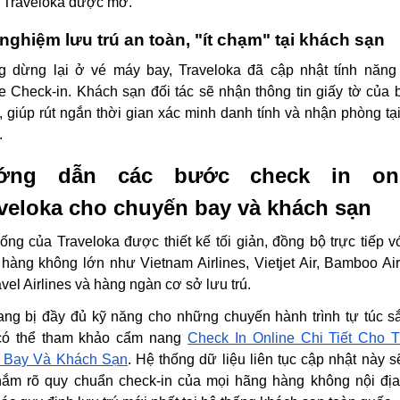
 Traveloka được mở.
 nghiệm lưu trú an toàn, "ít chạm" tại khách sạn
g dừng lại ở vé máy bay, Traveloka đã cập nhật tính năng
e Check-in. Khách sạn đối tác sẽ nhận thông tin giấy tờ của 
, giúp rút ngắn thời gian xác minh danh tính và nhận phòng tạ
.
ớng dẫn các bước check in onl
veloka cho chuyến bay và khách sạn
ống của Traveloka được thiết kế tối giản, đồng bộ trực tiếp v
hàng không lớn như Vietnam Airlines, Vietjet Air, Bamboo Ai
avel Airlines và hàng ngàn cơ sở lưu trú.
ang bị đầy đủ kỹ năng cho những chuyến hành trình tự túc sắ
có thể tham khảo cẩm nang
Check In Online Chi Tiết Cho 
 Bay Và Khách Sạn
. Hệ thống dữ liệu liên tục cập nhật này s
nắm rõ quy chuẩn check-in của mọi hãng hàng không nội đị