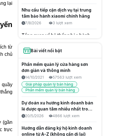
ng lại
Nhu cầu tiếp cận dịch vụ tại trung
tâm bảo hành xiaomi chính hãng
uyến
7/8/2026
3 lượt xem
Tổng quan về hệ thống bảo hành
Điện Máy Xanh và tác động tới
ích từ
ngành bán lẻ
7/8/2026
4 lượt xem
Bài viết nổi bật
ch chủ
Hướng Dẫn Sử Dụng Blackbox AI
Phần mềm quản lý cửa hàng sơn
Free Trọn Bộ Cho Lập Trình Viên
đơn giản và thông minh
6/8/2026
12 lượt xem
14/10/2021
57563 lượt xem
Kiến thức công nghệ
i quầy
Giải pháp quản lý bán hàng
Phần mềm quản lý bán hàng
 thẳng
Bản Chất Blackbox AI Là Gì?
Hướng Dẫn Tối Ưu Hiệu Suất Lập
Dự đoán xu hướng kinh doanh bán
Trình Chuyên Sâu
6/8/2026
15 lượt xem
lẻ được quan tâm nhiều nhất trong
Kiến thức công nghệ
năm 2027
20/5/2026
4866 lượt xem
y (gần
Quang Khắc Là Gì? Giải Thích Chi
Hướng dẫn đăng ký hộ kinh doanh
c trực
Tiết Công Nghệ
online từ A-Z (không cần đi lại)