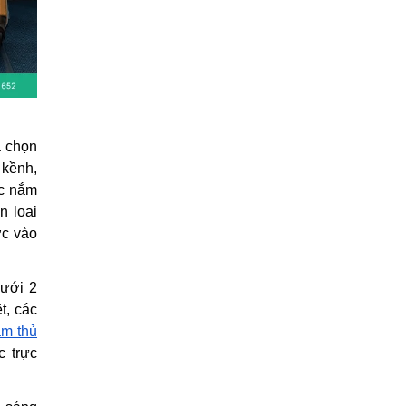
a chọn
 kềnh,
ệc nắm
n loại
ớc vào
dưới 2
t, các
àm thủ
 trực