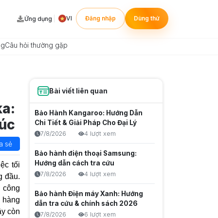
VI
Đăng nhập
Dùng thử
Ứng dụng
ng
Câu hỏi thường gặp
Bài viết liên quan
ka:
Bảo Hành Kangaroo: Hướng Dẫn
túc
Chi Tiết & Giải Pháp Cho Đại Lý
7/8/2026
4 lượt xem
a sẻ
Bảo hành điện thoại Samsung:
Hướng dẫn cách tra cứu
ệc tối
7/8/2026
4 lượt xem
g đầu.
p công
Bảo hành Điện máy Xanh: Hướng
n hàng
dẫn tra cứu & chính sách 2026
ây còn
7/8/2026
6 lượt xem