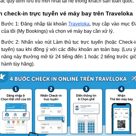
ác quy định lưu trú mới nhất tại hệ thống khách sạn toàn quốc.
 check-in trực tuyến vé máy bay trên Traveloka
Bước 1:
Đăng nhập tài khoản
Traveloka
, truy cập vào mục
Đ
của tôi
(My Bookings) và chọn vé máy bay cần xử lý.
Bước 2:
Nhấn vào nút
Làm thủ tục trực tuyến
(hoặc Check-i
tuyến) sau khi đồng ý với các điều khoản an toàn bay. (Lưu ý
năng này thường mở từ 24 tiếng đến 1 hoặc 2 tiếng trước gi
hành tùy hãng).