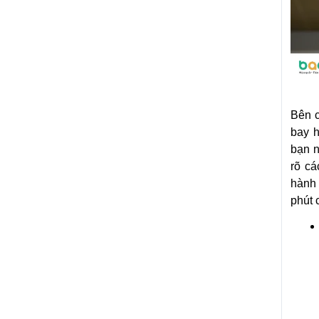
Bên c
bay h
bạn n
rõ c
hành 
phút 