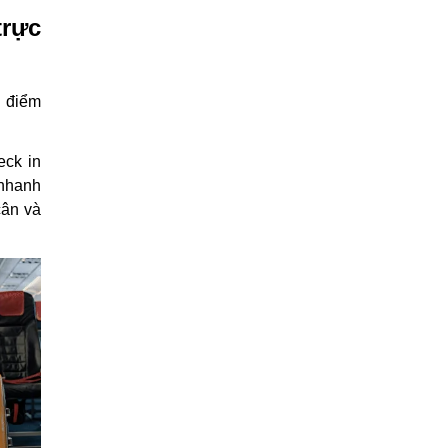
trực
ố điểm
eck in
 nhanh
cân và