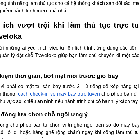
ng tính năng làm thủ tục cho cả hệ thống khách sạn đối tác, ma
nghiệm hành trình mượt mà nhất.
 ích vượt trội khi làm thủ tục trực t
veloka
ới những ai yêu thích việc tự lên lịch trình, ứng dụng các tiện 
uản lý đặt chỗ Traveloka giúp bạn làm chủ chuyến đi một cá
 kiệm thời gian, bớt mệt mỏi trước giờ bay
vì phải có mặt tại sân bay trước 2 - 3 tiếng để xếp hàng tạ
n thống,
cách check-in vé máy bay trực tuyến
cho phép bạn đi
hu vực soi chiếu an ninh nếu hành trình chỉ có hành lý xách tay.
 động lựa chọn chỗ ngồi ưng ý
ống cho phép bạn tự chọn vị trí ghế ngồi trên sơ đồ máy ba
ổ, lối đi hoặc hàng ghế rộng chân) ngay khi cổng làm thủ tụ