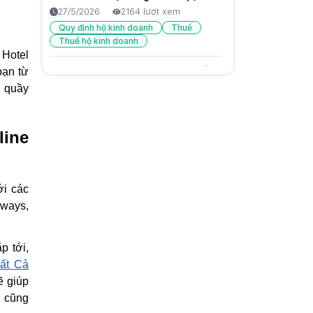
6/8/2026
13 lượt xem
27/5/2026
2164 lượt xem
Quy định hộ kinh doanh
Thuế
Quảng cáo sai sự thật là gì? Cách
Thuế hộ kinh doanh
nhận biết và bảo vệ người tiêu
 Hotel
dùng
6/8/2026
15 lượt xem
Đăng ký hộ kinh doanh: hướng dẫn
bạn từ
đầy đủ từ A-Z mới nhất 2026
i quầy
Trước Gen Z là gen gì? Tìm hiểu
26/5/2026
2084 lượt xem
thế hệ Millennials
6/8/2026
16 lượt xem
Giải pháp chăm sóc khách hàng cũ
ine
để không mất doanh thu
5/9/2025
1892 lượt xem
Tại sao bán hàng thủ công dễ sai
ới các
sót, mất lòng khách?
rways,
4/9/2025
1814 lượt xem
Giải pháp cho hàng hoá thất
p tới,
thoát, không biết tồn – hết lúc nào
Tất Cả
4/9/2025
1704 lượt xem
ẽ giúp
a cũng
Làm sao biết mỗi ngày lời hay lỗ