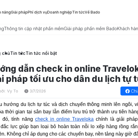
h năng
Giải pháp
Phí dịch vụ
Doanh nghiệp
Tin tức
Về Bado
ng
Thông tin cập nhật phần mềm
Giải pháp phần mềm Bado
Khách hà
g chủ
Tin tức
Tin tức nổi bật
ớng dẫn check in online Travelo
i pháp tối ưu cho dân du lịch tự 
Chi
bởi: Vy To
3/7/2026
u hướng du lịch tự túc và dịch chuyển thông minh lên ngôi, vi
a thời gian tại sân bay lẫn điểm lưu trú trở thành ưu tiên hàn
g đó, tính năng
check in online Traveloka
chính là giải phá
đắc lực giúp bạn loại bỏ hoàn toàn nỗi lo xếp hàng rồng rắ
iền. Không chỉ áp dụng cho các chuyến bay, nền tảng này giờ đ