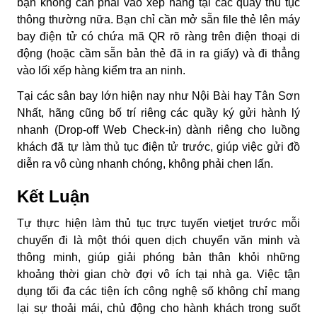
bạn không cần phải vào xếp hàng tại các quầy thủ tục
thông thường nữa. Bạn chỉ cần mở sẵn file thẻ lên máy
bay điện tử có chứa mã QR rõ ràng trên điện thoại di
động (hoặc cầm sẵn bản thẻ đã in ra giấy) và đi thẳng
vào lối xếp hàng kiểm tra an ninh.
Tại các sân bay lớn hiện nay như Nội Bài hay Tân Sơn
Nhất, hãng cũng bố trí riêng các quầy ký gửi hành lý
nhanh (Drop-off Web Check-in) dành riêng cho luồng
khách đã tự làm thủ tục điện tử trước, giúp việc gửi đồ
diễn ra vô cùng nhanh chóng, không phải chen lấn.
Kết Luận
Tự thực hiện làm thủ tục trực tuyến vietjet trước mỗi
chuyến đi là một thói quen dịch chuyển văn minh và
thông minh, giúp giải phóng bản thân khỏi những
khoảng thời gian chờ đợi vô ích tại nhà ga. Việc tận
dụng tối đa các tiện ích công nghệ số không chỉ mang
lại sự thoải mái, chủ động cho hành khách trong suốt