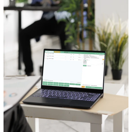
Tại sao bán hàng thủ công dễ sai sót, mất lòng khách?
4/9/2025
1808 lượt xem
Giải pháp cho hàng hoá thất thoát, không biết tồn – hết
lúc nào
4/9/2025
1699 lượt xem
Làm sao biết mỗi ngày lời hay lỗ khi báo cáo quá phức
tạp?
5/9/2025
1666 lượt xem
Hướng dẫn ghi sổ kế toán cho hộ kinh doanh theo thông
tư 152/2025/TT-BTC
15/1/2026
1656 lượt xem
Hướng dẫn tự kê khai thuế cho hộ kinh doanh từ năm
2026 theo Nghị quyết 198/2025
21/11/2025
1509 lượt xem