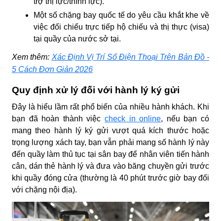
trợ thị lực/thính lực).
Một số chặng bay quốc tế do yêu cầu khắt khe về
việc đối chiếu trực tiếp hộ chiếu và thị thực (visa)
tại quầy của nước sở tại.
Xem thêm:
Xác Định Vị Trí Số Điện Thoại Trên Bản Đồ -
5 Cách Đơn Giản 2026
Quy định xử lý đối với hành lý ký gửi
Đây là hiểu lầm rất phổ biến của nhiều hành khách. Khi
bạn đã hoàn thành việc
check in online
, nếu bạn có
mang theo hành lý ký gửi vượt quá kích thước hoặc
trọng lượng xách tay, bạn vẫn phải mang số hành lý này
đến quầy làm thủ tục tại sân bay để nhân viên tiến hành
cân, dán thẻ hành lý và đưa vào băng chuyền gửi trước
khi quầy đóng cửa (thường là 40 phút trước giờ bay đối
với chặng nội địa).