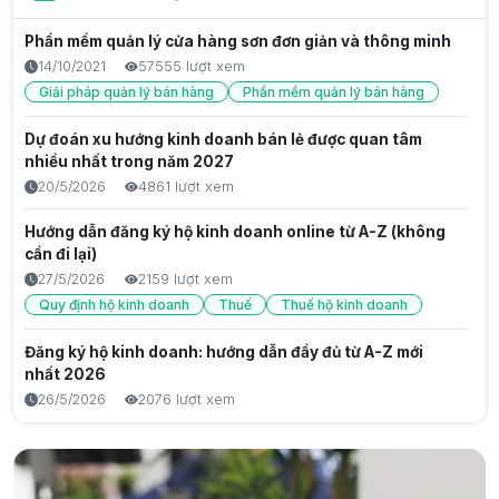
Thế hệ Gen Z từ năm nào? Tìm hiểu nguồn gốc và đặc
Phần mềm quản lý cửa hàng sơn đơn giản và thông minh
điểm Gen Z
14/10/2021
57555 lượt xem
6/8/2026
4 lượt xem
Giải pháp quản lý bán hàng
Phần mềm quản lý bán hàng
Thế hệ gen z la gì? Đặc điểm, năm sinh và vai trò trong
Dự đoán xu hướng kinh doanh bán lẻ được quan tâm
thời đại số
nhiều nhất trong năm 2027
6/8/2026
5 lượt xem
20/5/2026
4861 lượt xem
Sau Gen Z là gen gì? Tìm hiểu thế hệ Alpha từ A đến Z
Hướng dẫn đăng ký hộ kinh doanh online từ A-Z (không
6/8/2026
5 lượt xem
cần đi lại)
27/5/2026
2159 lượt xem
Chat GPT Hình Ảnh: Hướng Dẫn Tạo & Phân Tích Ảnh Với
Quy định hộ kinh doanh
Thuế
Thuế hộ kinh doanh
AI 2026
5/8/2026
20 lượt xem
Đăng ký hộ kinh doanh: hướng dẫn đầy đủ từ A-Z mới
Kiến thức công nghệ
nhất 2026
26/5/2026
2076 lượt xem
Thẻ Căn Cước Mới: Quy Định 2026 & Hướng Dẫn Đổi Chi
Tiết
Giải pháp chăm sóc khách hàng cũ để không mất doanh
5/8/2026
17 lượt xem
thu
5/9/2025
1886 lượt xem