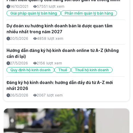
điểm Gen Z
14/10/2021
57551 lượt xem
6/8/2026
3 lượt xem
Giải pháp quản lý bán hàng
Phần mềm quản lý bán hàng
Thế hệ gen z la gì? Đặc điểm, năm sinh và vai trò trong
Dự đoán xu hướng kinh doanh bán lẻ được quan tâm
thời đại số
nhiều nhất trong năm 2027
6/8/2026
3 lượt xem
20/5/2026
4858 lượt xem
Sau Gen Z là gen gì? Tìm hiểu thế hệ Alpha từ A đến Z
Hướng dẫn đăng ký hộ kinh doanh online từ A-Z (không
6/8/2026
3 lượt xem
cần đi lại)
27/5/2026
2156 lượt xem
Chat GPT Hình Ảnh: Hướng Dẫn Tạo & Phân Tích Ảnh Với
Quy định hộ kinh doanh
Thuế
Thuế hộ kinh doanh
AI 2026
5/8/2026
16 lượt xem
Đăng ký hộ kinh doanh: hướng dẫn đầy đủ từ A-Z mới
Kiến thức công nghệ
nhất 2026
26/5/2026
2067 lượt xem
Thẻ Căn Cước Mới: Quy Định 2026 & Hướng Dẫn Đổi Chi
Tiết
Giải pháp chăm sóc khách hàng cũ để không mất doanh
5/8/2026
10 lượt xem
thu
5/9/2025
1884 lượt xem
Tại sao bán hàng thủ công dễ sai sót, mất lòng khách?