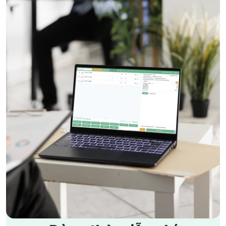
4/9/2025
1805 lượt xem
Giải pháp cho hàng hoá thất thoát, không biết tồn – hết
lúc nào
4/9/2025
1697 lượt xem
Làm sao biết mỗi ngày lời hay lỗ khi báo cáo quá phức
tạp?
5/9/2025
1665 lượt xem
Hướng dẫn ghi sổ kế toán cho hộ kinh doanh theo thông
tư 152/2025/TT-BTC
15/1/2026
1652 lượt xem
Hướng dẫn tự kê khai thuế cho hộ kinh doanh từ năm
2026 theo Nghị quyết 198/2025
21/11/2025
1503 lượt xem