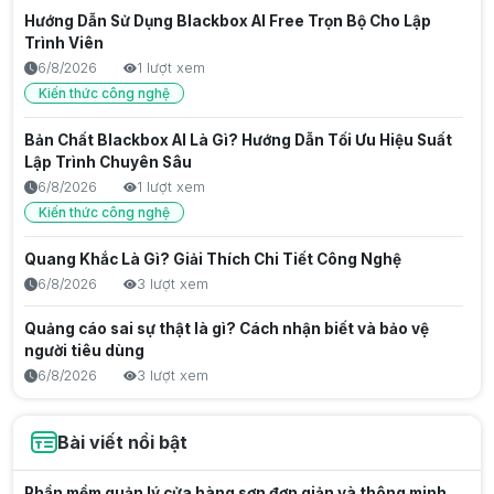
Hướng Dẫn Sử Dụng Blackbox AI Free Trọn Bộ Cho Lập
Trình Viên
6/8/2026
1 lượt xem
Kiến thức công nghệ
Bản Chất Blackbox AI Là Gì? Hướng Dẫn Tối Ưu Hiệu Suất
Lập Trình Chuyên Sâu
6/8/2026
1 lượt xem
Kiến thức công nghệ
Quang Khắc Là Gì? Giải Thích Chi Tiết Công Nghệ
6/8/2026
3 lượt xem
Quảng cáo sai sự thật là gì? Cách nhận biết và bảo vệ
người tiêu dùng
6/8/2026
3 lượt xem
Trước Gen Z là gen gì? Tìm hiểu thế hệ Millennials
Bài viết nổi bật
6/8/2026
3 lượt xem
Thế hệ Gen Z từ năm nào? Tìm hiểu nguồn gốc và đặc
Phần mềm quản lý cửa hàng sơn đơn giản và thông minh