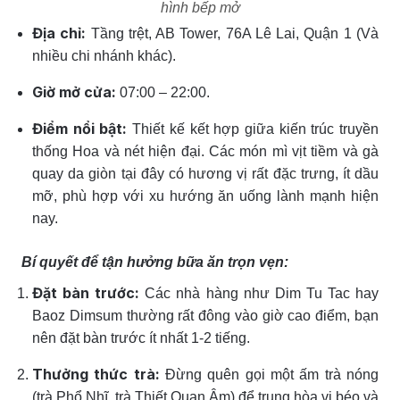
hình bếp mở
Địa chỉ:
Tầng trệt, AB Tower, 76A Lê Lai, Quận 1 (Và
nhiều chi nhánh khác).
Giờ mở cửa:
07:00 – 22:00.
Điểm nổi bật:
Thiết kế kết hợp giữa kiến trúc truyền
thống Hoa và nét hiện đại. Các món mì vịt tiềm và gà
quay da giòn tại đây có hương vị rất đặc trưng, ít dầu
mỡ, phù hợp với xu hướng ăn uống lành mạnh hiện
nay.
Bí quyết để tận hưởng bữa ăn trọn vẹn:
Đặt bàn trước:
Các nhà hàng như Dim Tu Tac hay
Baoz Dimsum thường rất đông vào giờ cao điểm, bạn
nên đặt bàn trước ít nhất 1-2 tiếng.
Thưởng thức trà:
Đừng quên gọi một ấm trà nóng
(trà Phổ Nhĩ, trà Thiết Quan Âm) để trung hòa vị béo và