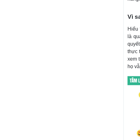
Vì s
Hiểu 
là qu
quyết
thực 
xem t
họ vẫ