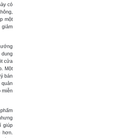
này có
không,
ấp một
à giảm
 hướng
i dung
ột cửa
p. Một
lý bán
, quản
ồ miễn
n phẩm
 nhưng
í giúp
o hơn.