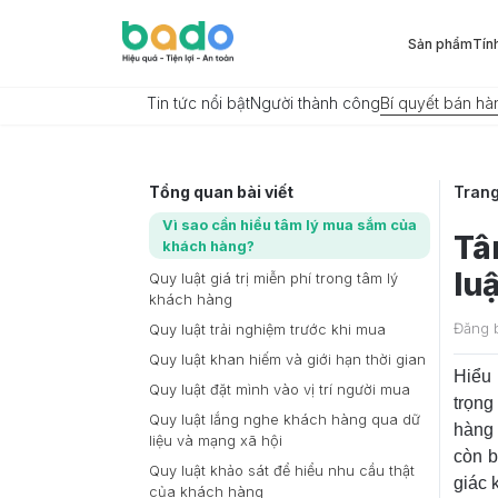
Sản phẩm
Tín
Tin tức nổi bật
Người thành công
Bí quyết bán hà
Tổng quan bài viết
Tran
Vì sao cần hiểu tâm lý mua sắm của
Tâ
khách hàng?
lu
Quy luật giá trị miễn phí trong tâm lý
khách hàng
Đăng 
Quy luật trải nghiệm trước khi mua
Quy luật khan hiếm và giới hạn thời gian
Hiểu
Quy luật đặt mình vào vị trí người mua
trọn
Quy luật lắng nghe khách hàng qua dữ
hàng 
liệu và mạng xã hội
còn b
Quy luật khảo sát để hiểu nhu cầu thật
giác 
của khách hàng