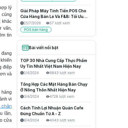
hợp lý
Giải Pháp Máy Tính Tiền POS Cho
ó cùng
Cửa Hàng Bán Lẻ Và F&B: Tối Ưu
t khác
Vận Hành, Kiểm Soát Doanh Thu
25/7/2026
57 lượt xem
ư vấn,
Chặt Chẽ
POS bán hàng
ềm tin
Giải Pháp Máy Tính Tiền Hộ Kinh
Doanh: Tối Ưu Vận Hành, Chống
Bài viết nổi bật
h đang
Thất Thoát Hiệu Quả
25/7/2026
60 lượt xem
 khiến
TOP 30 Nhà Cung Cấp Thực Phẩm
Thu nhập thụ động là gì? Cách tạo
Uy Tín Nhất Việt Nam Hiện Nay
g điệp
nguồn thu bền vững trong thời đại
2/4/2024
9843 lượt xem
hơn và
số
25/7/2026
46 lượt xem
Tổng Hợp Các Mặt Hàng Bán Chạy
Đánh Giá Top 5 Máy POS Tính
Ở Nông Thôn Nhất Hiện Nay
a hàng
Tiền Nhỏ Gọn, Giá Rẻ Cho Mọi
3/4/2024
4728 lượt xem
ành vi
Ngành Hàng
24/7/2026
60 lượt xem
ữ chân
Cách Tính Lợi Nhuận Quán Cafe
POS bán hàng
u lần,
Đúng Chuẩn Từ A - Z
ho cửa
Máy pos cầm tay tối ưu vận hành
8/4/2024
4043 lượt xem
takeaway, quán cafe và tiệm trà