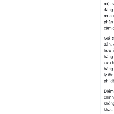
một s
đáng 
mua r
phần 
cảm g
Giá t
dẫn, 
hữu í
hàng
cửa h
hàng 
lý tồ
phí đ
Điểm 
chính
không
khách