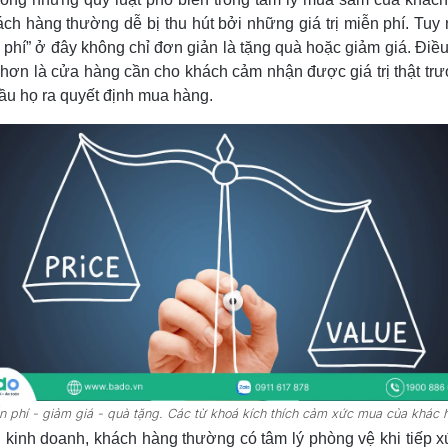
ách hàng thường dễ bị thu hút bởi những giá trị miễn phí. Tuy 
 phí” ở đây không chỉ đơn giản là tặng quà hoặc giảm giá. Điề
 hơn là cửa hàng cần cho khách cảm nhận được giá trị thật trư
ầu họ ra quyết định mua hàng.
n phí - giảm giá - quà tặng. Các từ khoá kích thích cảm xức mua của khác 
 kinh doanh, khách hàng thường có tâm lý phòng vệ khi tiếp x