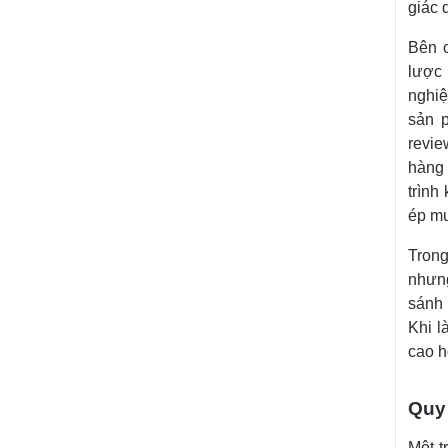
giác 
Bên 
lược 
nghi
sản 
revie
hàng 
trình
ép m
Trong
nhưn
sánh 
Khi l
cao h
Quy 
Một t