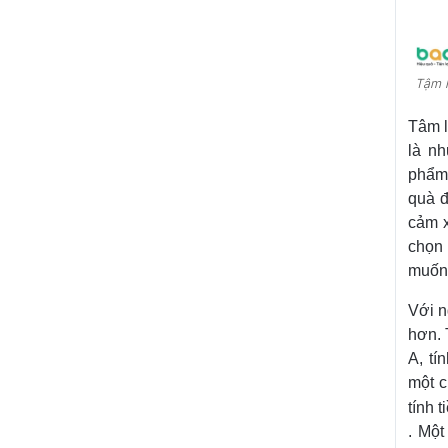
Tậm l
Tâm l
là n
phẩm 
quà đ
cảm x
chọn 
muốn 
Với n
hơn. 
A, tí
một c
tính 
. Mộ