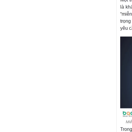
là kh
“miễn
trọng
yêu c
Miễ
Trong