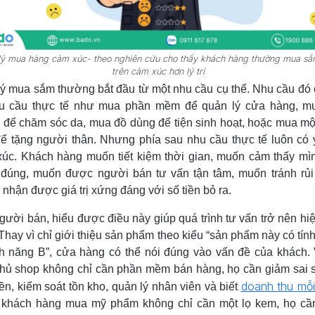
ý mua hàng cảm xúc- theo nghiên cứu cho thấy khách hàng thường mua s
trên cảm xúc hơn lý trí
ý mua sắm thường bắt đầu từ một nhu cầu cụ thể. Nhu cầu đó 
hu cầu thực tế như mua phần mềm để quản lý cửa hàng, m
để chăm sóc da, mua đồ dùng để tiện sinh hoạt, hoặc mua m
ể tặng người thân. Nhưng phía sau nhu cầu thực tế luôn có 
úc. Khách hàng muốn tiết kiệm thời gian, muốn cảm thấy mì
đúng, muốn được người bán tư vấn tận tâm, muốn tránh rủi
nhận được giá trị xứng đáng với số tiền bỏ ra.
gười bán, hiểu được điều này giúp quá trình tư vấn trở nên hi
Thay vì chỉ giới thiệu sản phẩm theo kiểu “sản phẩm này có tín
nh năng B”, cửa hàng có thể nói đúng vào vấn đề của khách. 
hủ shop không chỉ cần phần mềm bán hàng, họ cần giảm sai s
doanh thu mỗ
tiền, kiểm soát tồn kho, quản lý nhân viên và biết
t khách hàng mua mỹ phẩm không chỉ cần một lọ kem, họ c