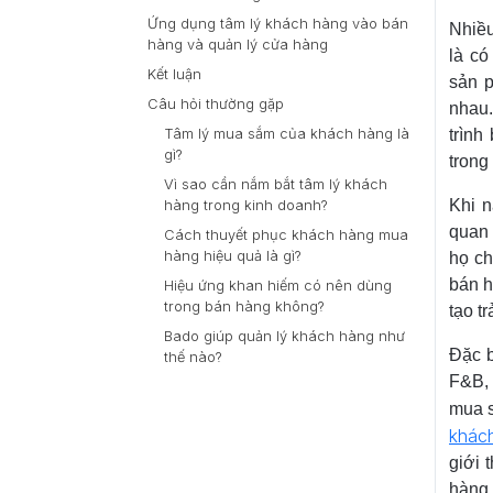
Ứng dụng tâm lý khách hàng vào bán
Nhiều
hàng và quản lý cửa hàng
là có
Kết luận
sản p
Câu hỏi thường gặp
nhau.
Tâm lý mua sắm của khách hàng là
trình
gì?
trong
Vì sao cần nắm bắt tâm lý khách
Khi n
hàng trong kinh doanh?
quan 
Cách thuyết phục khách hàng mua
hàng hiệu quả là gì?
họ ch
bán h
Hiệu ứng khan hiếm có nên dùng
trong bán hàng không?
tạo t
Bado giúp quản lý khách hàng như
Đặc b
thế nào?
F&B, 
mua s
khác
giới 
hàng.