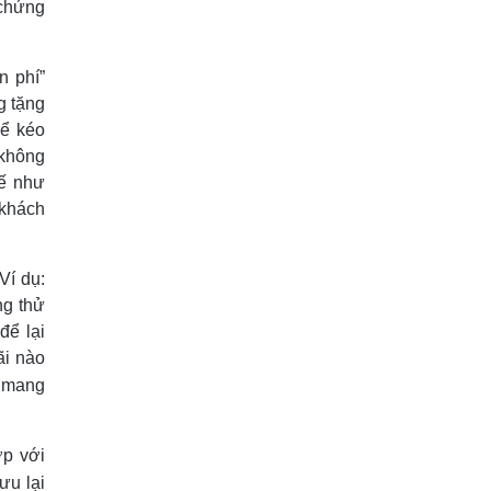
chứng
n phí”
g tặng
để kéo
 không
kế như
 khách
Ví dụ:
ng thử
để lại
ãi nào
g mang
ợp với
ưu lại