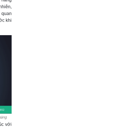
nhiên,
u quan
ớc khi
hàng
úc với