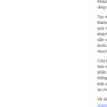
Khác
rằng 
Tuy n
thành
quá n
khách
sẵn s
bước 
mua 
Cửa h
bao n
phần 
thông
thật 
lại c
Về lâ
chăm