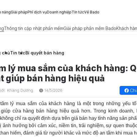
h năng
Giải pháp
Phí dịch vụ
Doanh nghiệp
Tin tức
Về Bado
ng
Thông tin cập nhật phần mềm
Giải pháp phần mềm Bado
Khách hà
g chủ
Tin tức
Bí quyết bán hàng
m lý mua sắm của khách hàng: 
ật giúp bán hàng hiệu quả
Chi
bởi: Khang Dương
14/5/2026
 tâm lý mua sắm của khách hàng là một trong những yếu t
g giúp cửa hàng bán hàng hiệu quả hơn. Trong kinh doanh,
không chỉ ra quyết định dựa trên giá bán hay tính năng sản ph
ị ảnh hưởng bởi cảm xúc, niềm tin, trải nghiệm, sự quen thuộ
khan hiếm, đánh giá từ người khác và mức độ an tâm khi mua h