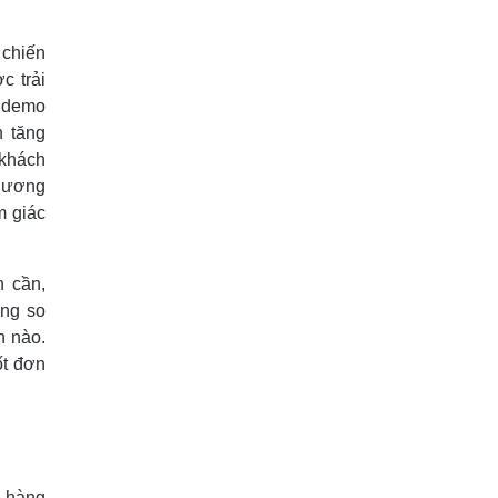
 chiến
c trải
c demo
n tăng
 khách
chương
m giác
n cần,
ang so
n nào.
ốt đơn
h hàng