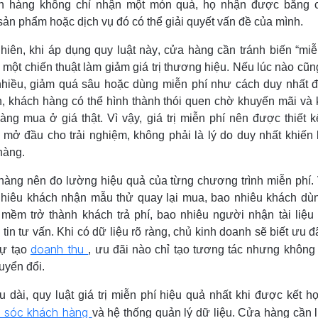
h hàng không chỉ nhận một món quà, họ nhận được bằng 
sản phẩm hoặc dịch vụ đó có thể giải quyết vấn đề của mình.
hiên, khi áp dụng quy luật này, cửa hàng cần tránh biến “miễ
 một chiến thuật làm giảm giá trị thương hiệu. Nếu lúc nào cũn
hiều, giảm quá sâu hoặc dùng miễn phí như cách duy nhất 
, khách hàng có thể hình thành thói quen chờ khuyến mãi và
àng mua ở giá thật. Vì vậy, giá trị miễn phí nên được thiết 
mở đầu cho trải nghiệm, không phải là lý do duy nhất khiến
hàng.
àng nên đo lường hiệu quả của từng chương trình miễn phí. 
hiêu khách nhận mẫu thử quay lại mua, bao nhiêu khách dù
mềm trở thành khách trả phí, bao nhiêu người nhận tài liệu 
 tin tư vấn. Khi có dữ liệu rõ ràng, chủ kinh doanh sẽ biết ưu đ
doanh thu
sự tạo
, ưu đãi nào chỉ tạo tương tác nhưng khôn
huyển đổi.
u dài, quy luật giá trị miễn phí hiệu quả nhất khi được kết h
 sóc khách hàng
và hệ thống quản lý dữ liệu. Cửa hàng cần l