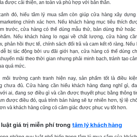
da được cải thiện, an toàn và phù hợp với bản thân.
cạnh đó, hiểu tâm lý mua sắm còn giúp cửa hàng xây dựng
marketing chính xác hơn. Nếu khách hàng mục tiêu thích đượ
ệm trước, cửa hàng có thể dùng mẫu thử, bản dùng thử hoặ
phẩm. Nếu khách hàng lo ngại về chất lượng, cửa hàng cầ
w, phản hồi thực tế, chính sách đổi trả và cam kết rõ ràng. Nếu
dễ bị tác động bởi ưu đãi giới hạn, cửa hàng có thể dùng 
 khuyến mãi theo thời gian nhưng phải minh bạch, tránh tạo cả
ua quá mức.
 môi trường cạnh tranh hiện nay, sản phẩm tốt là điều kiệ
g chưa đủ. Cửa hàng cần hiểu khách hàng đang nghĩ gì, đ
với ai, đang sợ điều gì và cần được thuyết phục bằng thông ti
àm được điều đó, quá trình bán hàng sẽ tự nhiên hơn, tỷ lệ ch
ơn và khách hàng cũng có cảm giác được phục vụ tốt hơn.
tâm lý khách hàng
luật giá trị miễn phí trong
rong những quy luật phổ biến trong tâm lý mua sắm của khác