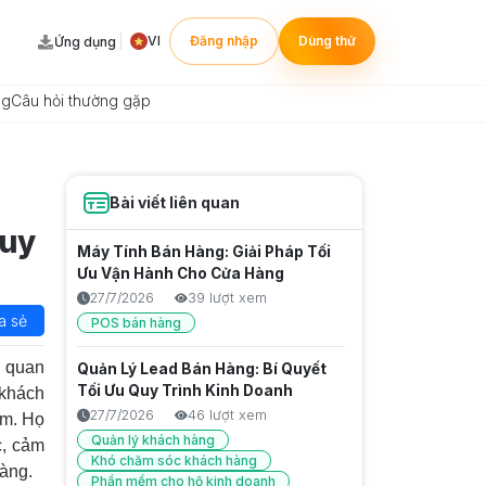
VI
Đăng nhập
Dùng thử
Ứng dụng
ng
Câu hỏi thường gặp
Bài viết liên quan
Quy
Máy Tính Bán Hàng: Giải Pháp Tối
Ưu Vận Hành Cho Cửa Hàng
27/7/2026
39 lượt xem
a sẻ
POS bán hàng
ố quan
Quản Lý Lead Bán Hàng: Bí Quyết
Tối Ưu Quy Trình Kinh Doanh
 khách
27/7/2026
46 lượt xem
ẩm. Họ
Quản lý khách hàng
c, cảm
Khó chăm sóc khách hàng
àng.
Phần mềm cho hộ kinh doanh