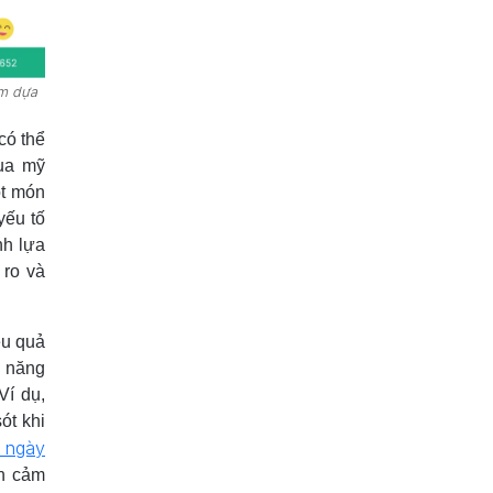
5/4/2024
3209 lượt xem
Dữ liệu kinh doanh
Chủ kinh doanh
ắm dựa
15 Bài Tập Tình Huống Chăm Sóc
Khách Hàng Phổ Biến Nhất
có thể
2/4/2024
3133 lượt xem
ua mỹ
Kinh Nghiệm Kinh Doanh Áo Dài
ột món
Thành Công, Đông Khách
yếu tố
6/6/2024
2983 lượt xem
nh lựa
 ro và
ệu quả
h năng
Ví dụ,
ót khi
i ngày
ần cảm