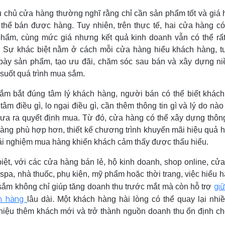
 chủ cửa hàng thường nghĩ rằng chỉ cần sản phẩm tốt và giá 
 thể bán được hàng. Tuy nhiên, trên thực tế, hai cửa hàng c
hẩm, cùng mức giá nhưng kết quả kinh doanh vẫn có thể rấ
 Sự khác biệt nằm ở cách mỗi cửa hàng hiểu khách hàng, t
 bày sản phẩm, tạo ưu đãi, chăm sóc sau bán và xây dựng ni
 suốt quá trình mua sắm.
ắm bắt đúng tâm lý khách hàng, người bán có thể biết khác
tâm điều gì, lo ngại điều gì, cần thêm thông tin gì và lý do nào
ưa ra quyết định mua. Từ đó, cửa hàng có thể xây dựng thôn
àng phù hợp hơn, thiết kế chương trình khuyến mãi hiệu quả 
rải nghiệm mua hàng khiến khách cảm thấy được thấu hiểu.
iệt, với các cửa hàng bán lẻ, hộ kinh doanh, shop online, cử
spa, nhà thuốc, phụ kiện, mỹ phẩm hoặc thời trang, việc hiểu h
gi
ắm không chỉ giúp tăng doanh thu trước mắt mà còn hỗ trợ
h hàng
lâu dài. Một khách hàng hài lòng có thể quay lại nhiề
thiệu thêm khách mới và trở thành nguồn doanh thu ổn định c