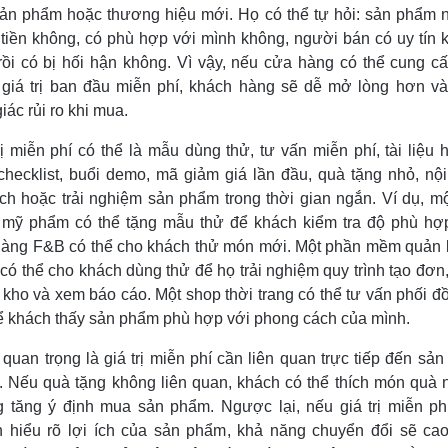
ản phẩm hoặc thương hiệu mới. Họ có thể tự hỏi: sản phẩm 
tiền không, có phù hợp với mình không, người bán có uy tín 
ồi có bị hối hận không. Vì vậy, nếu cửa hàng có thể cung c
giá trị ban đầu miễn phí, khách hàng sẽ dễ mở lòng hơn v
iác rủi ro khi mua.
rị miễn phí có thể là mẫu dùng thử, tư vấn miễn phí, tài liệu
checklist, buổi demo, mã giảm giá lần đầu, quà tặng nhỏ, nộ
ch hoặc trải nghiệm sản phẩm trong thời gian ngắn. Ví dụ, m
 mỹ phẩm có thể tặng mẫu thử để khách kiểm tra độ phù hợ
àng F&B có thể cho khách thử món mới. Một phần mềm quản 
có thể cho khách dùng thử để họ trải nghiệm quy trình tạo đơn
n kho và xem báo cáo. Một shop thời trang có thể tư vấn phối đ
ể khách thấy sản phẩm phù hợp với phong cách của mình.
quan trọng là giá trị miễn phí cần liên quan trực tiếp đến sả
. Nếu quà tặng không liên quan, khách có thể thích món quà
 tăng ý định mua sản phẩm. Ngược lại, nếu giá trị miễn ph
 hiểu rõ lợi ích của sản phẩm, khả năng chuyển đổi sẽ ca