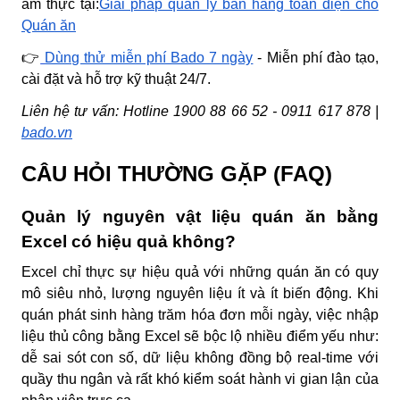
ẩm thực tại:
Giải pháp quản lý bán hàng toàn diện cho
Quán ăn
👉
Dùng thử miễn phí Bado 7 ngày
- Miễn phí đào tạo,
cài đặt và hỗ trợ kỹ thuật 24/7.
Liên hệ tư vấn:
Hotline
1900 88 66 52
-
0911 617 878
|
bado.vn
CÂU HỎI THƯỜNG GẶP (FAQ)
Quản lý nguyên vật liệu quán ăn bằng
Excel có hiệu quả không?
Excel chỉ thực sự hiệu quả với những quán ăn có quy
mô siêu nhỏ, lượng nguyên liệu ít và ít biến động. Khi
quán phát sinh hàng trăm hóa đơn mỗi ngày, việc nhập
liệu thủ công bằng Excel sẽ bộc lộ nhiều điểm yếu như:
dễ sai sót con số, dữ liệu không đồng bộ real-time với
quầy thu ngân và rất khó kiểm soát hành vi gian lận của