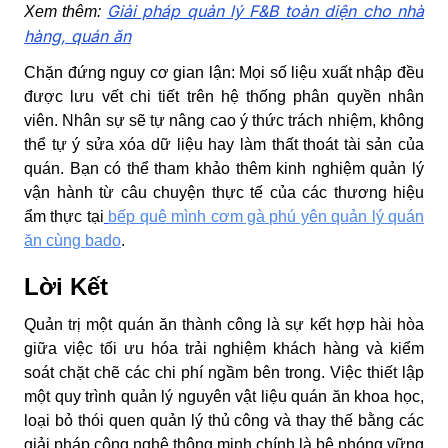
Giải pháp quản lý F&B toàn diện cho nhà
Xem thêm:
hàng, quán ăn
Chặn đứng nguy cơ gian lận:
Mọi số liệu xuất nhập đều
được lưu vết chi tiết trên hệ thống phân quyền nhân
viên. Nhân sự sẽ tự nâng cao ý thức trách nhiệm, không
thể tự ý sửa xóa dữ liệu hay làm thất thoát tài sản của
quán. Bạn có thể tham khảo thêm kinh nghiệm quản lý
vận hành từ câu chuyện thực tế của các thương hiệu
ẩm thực tại
bếp quê mình cơm gà phú yên quản lý quán
ăn cùng bado
.
Lời Kết
Quản trị một quán ăn thành công là sự kết hợp hài hòa
giữa việc tối ưu hóa trải nghiệm khách hàng và kiểm
soát chặt chẽ các chi phí ngầm bên trong. Việc thiết lập
một quy trình quản lý nguyên vật liệu quán ăn khoa học,
loại bỏ thói quen quản lý thủ công và thay thế bằng các
giải pháp công nghệ thông minh chính là bệ phóng vững