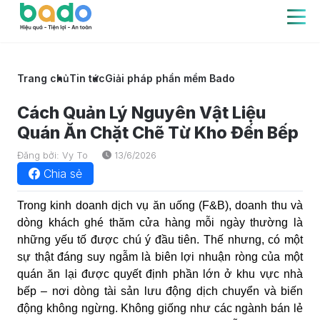
Trang chủ
Tin tức
Giải pháp phần mềm Bado
Cách Quản Lý Nguyên Vật Liệu
Quán Ăn Chặt Chẽ Từ Kho Đến Bếp
Đăng bởi: Vy To
13/6/2026
Chia sẻ
Trong kinh doanh dịch vụ ăn uống (F&B), doanh thu và
dòng khách ghé thăm cửa hàng mỗi ngày thường là
những yếu tố được chú ý đầu tiên. Thế nhưng, có một
sự thật đáng suy ngẫm là biên lợi nhuận ròng của một
quán ăn lại được quyết định phần lớn ở khu vực nhà
bếp – nơi dòng tài sản lưu động dịch chuyển và biến
động không ngừng. Không giống như các ngành bán lẻ