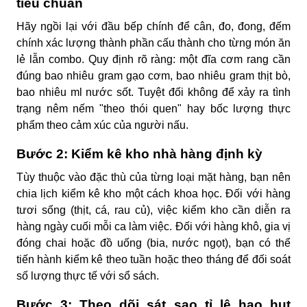
tiêu chuẩn
Hãy ngồi lại với đầu bếp chính để cân, đo, đong, đếm
chính xác lượng thành phần cấu thành cho từng món ăn
lẻ lẫn combo. Quy định rõ ràng: một đĩa cơm rang cần
đúng bao nhiêu gram gạo cơm, bao nhiêu gram thịt bò,
bao nhiêu ml nước sốt. Tuyệt đối không để xảy ra tình
trạng nêm nếm "theo thói quen" hay bốc lượng thực
phẩm theo cảm xúc của người nấu.
Bước 2: Kiểm kê kho nhà hàng định kỳ
Tùy thuộc vào đặc thù của từng loại mặt hàng, bạn nên
chia lịch kiểm kê kho một cách khoa học. Đối với hàng
tươi sống (thịt, cá, rau củ), việc kiểm kho cần diễn ra
hàng ngày cuối mỗi ca làm việc. Đối với hàng khô, gia vị
đóng chai hoặc đồ uống (bia, nước ngọt), bạn có thể
tiến hành kiểm kê theo tuần hoặc theo tháng để đối soát
số lượng thực tế với sổ sách.
Bước 3: Theo dõi sát sao tỉ lệ hao hụt