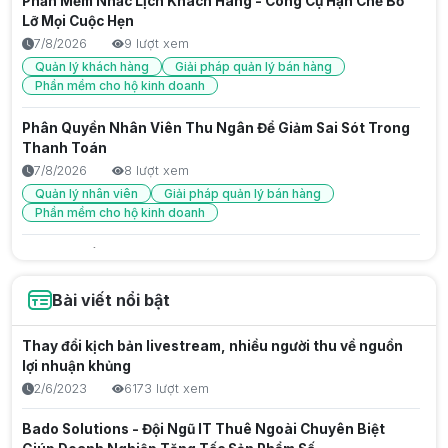
Phần Mềm Nhắc Lịch Khách Hàng - Công Cụ Hạn Chế Bỏ
Lỡ Mọi Cuộc Hẹn
7/8/2026
9 lượt xem
Quản lý khách hàng
Giải pháp quản lý bán hàng
Phần mềm cho hộ kinh doanh
Phân Quyền Nhân Viên Thu Ngân Để Giảm Sai Sót Trong
Thanh Toán
7/8/2026
8 lượt xem
Quản lý nhân viên
Giải pháp quản lý bán hàng
Phần mềm cho hộ kinh doanh
Phân Quyền Nhân Viên Kho - Giải Pháp Quản Lý Hàng
Hóa Chặt Chẽ
7/8/2026
11 lượt xem
Bài viết nổi bật
Quản lý nhân viên
Phần mềm quản lý bán hàng
Giải pháp quản lý bán hàng
Thay đổi kịch bản livestream, nhiều người thu về nguồn
lợi nhuận khủng
Kinh nghiệm vận hành Homestay/Villa chuyên nghiệp:
2/6/2023
6173 lượt xem
Từ Check-in đến Báo cáo doanh thu
7/8/2026
6 lượt xem
Bado Solutions - Đội Ngũ IT Thuê Ngoài Chuyên Biệt