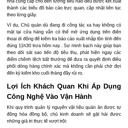
nhà cung cấp cho đến lượng tiêu hao đều được kết xuất
thành các biểu đồ báo cáo trực quan, cập nhật liên tục
theo từng giây.
Ví dụ, Chủ quán dù đang đi công tác xa hay không có
mặt tại cửa hàng vẫn có thể mở ứng dụng trên điện
thoại di động để kiểm tra báo cáo xuất nhập tồn tính đến
đúng 11h30 trưa hôm nay . Sự minh bạch này giúp bạn
theo dõi sát sao tiến độ tiêu thụ, phát hiện ngay các
điểm chênh lệch bất thường để đưa ra quyết định điều
phối dòng hàng chính xác mà không cần phải chờ đợi
đến kỳ kiểm kho cuối tháng đầy rủi ro.
Lợi Ích Khách Quan Khi Áp Dụng
Công Nghệ Vào Vận Hành
Khi quy trình quản lý nguyên vật liệu quán ăn được tự
động hóa đồng bộ, chủ kinh doanh sẽ gặt hái được
những giá trị thực tế vượt trội: