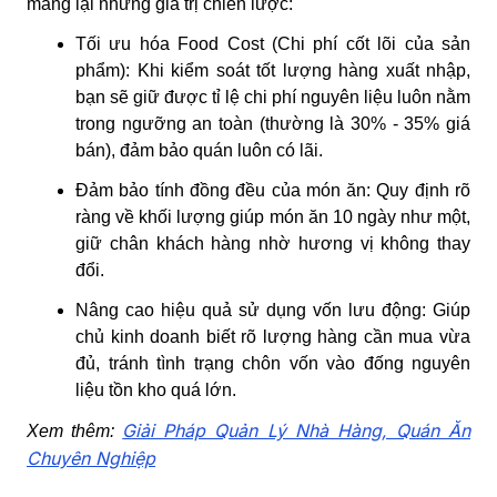
mang lại những giá trị chiến lược:
Tối ưu hóa Food Cost (Chi phí cốt lõi của sản
phẩm):
Khi kiểm soát tốt lượng hàng xuất nhập,
bạn sẽ giữ được tỉ lệ chi phí nguyên liệu luôn nằm
trong ngưỡng an toàn (thường là 30% - 35% giá
bán), đảm bảo quán luôn có lãi.
Đảm bảo tính đồng đều của món ăn:
Quy định rõ
ràng về khối lượng giúp món ăn 10 ngày như một,
giữ chân khách hàng nhờ hương vị không thay
đổi.
Nâng cao hiệu quả sử dụng vốn lưu động:
Giúp
chủ kinh doanh biết rõ lượng hàng cần mua vừa
đủ, tránh tình trạng chôn vốn vào đống nguyên
liệu tồn kho quá lớn.
Giải Pháp Quản Lý Nhà Hàng, Quán Ăn
Xem thêm:
Chuyên Nghiệp