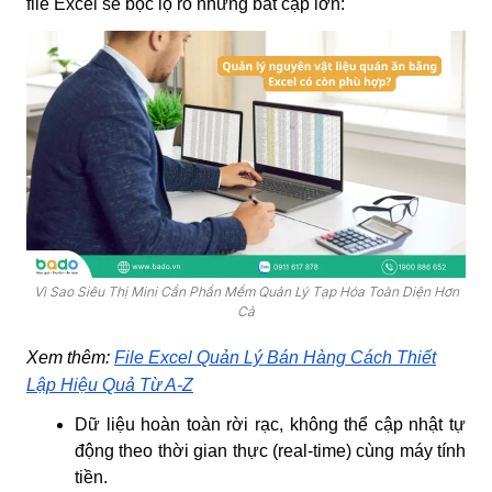
file Excel sẽ bộc lộ rõ những bất cập lớn:
Vì Sao Siêu Thị Mini Cần Phần Mềm Quản Lý Tạp Hóa Toàn Diện Hơn
Cả
Xem thêm:
File Excel Quản Lý Bán Hàng Cách Thiết
Lập Hiệu Quả Từ A-Z
Dữ liệu hoàn toàn rời rạc, không thể cập nhật tự
động theo thời gian thực (real-time) cùng máy tính
tiền.