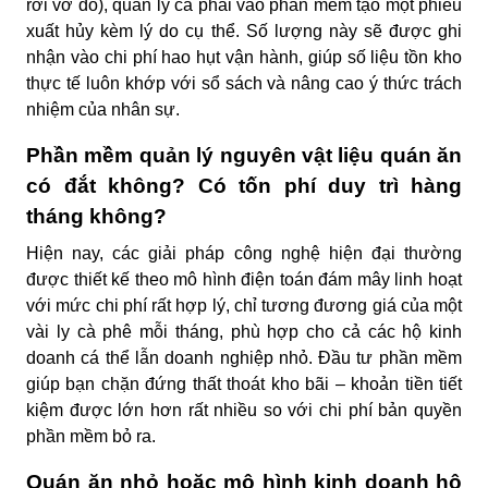
rơi vỡ đồ), quản lý ca phải vào phần mềm tạo một phiếu
xuất hủy kèm lý do cụ thể. Số lượng này sẽ được ghi
nhận vào chi phí hao hụt vận hành, giúp số liệu tồn kho
thực tế luôn khớp với sổ sách và nâng cao ý thức trách
nhiệm của nhân sự.
Phần mềm quản lý nguyên vật liệu quán ăn
có đắt không? Có tốn phí duy trì hàng
tháng không?
Hiện nay, các giải pháp công nghệ hiện đại thường
được thiết kế theo mô hình điện toán đám mây linh hoạt
với mức chi phí rất hợp lý, chỉ tương đương giá của một
vài ly cà phê mỗi tháng, phù hợp cho cả các hộ kinh
doanh cá thể lẫn doanh nghiệp nhỏ. Đầu tư phần mềm
giúp bạn chặn đứng thất thoát kho bãi – khoản tiền tiết
kiệm được lớn hơn rất nhiều so với chi phí bản quyền
phần mềm bỏ ra.
Quán ăn nhỏ hoặc mô hình kinh doanh hộ