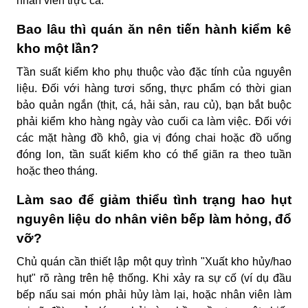
nhân viên trực ca.
Bao lâu thì quán ăn nên tiến hành kiểm kê
kho một lần?
Tần suất kiểm kho phụ thuộc vào đặc tính của nguyên
liệu. Đối với hàng tươi sống, thực phẩm có thời gian
bảo quản ngắn (thịt, cá, hải sản, rau củ), bạn bắt buộc
phải kiểm kho hàng ngày vào cuối ca làm việc. Đối với
các mặt hàng đồ khô, gia vị đóng chai hoặc đồ uống
đóng lon, tần suất kiểm kho có thể giãn ra theo tuần
hoặc theo tháng.
Làm sao để giảm thiểu tình trạng hao hụt
nguyên liệu do nhân viên bếp làm hỏng, đổ
vỡ?
Chủ quán cần thiết lập một quy trình "Xuất kho hủy/hao
hụt" rõ ràng trên hệ thống. Khi xảy ra sự cố (ví dụ đầu
bếp nấu sai món phải hủy làm lại, hoặc nhân viên làm