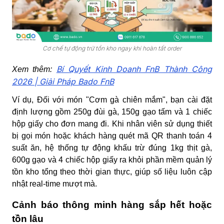
Cơ chế tự động trừ tồn kho ngay khi hoàn tất order
Bí Quyết Kinh Doanh FnB Thành Công
Xem thêm:
2026 | Giải Pháp Bado FnB
Ví dụ, Đối với món "Cơm gà chiên mắm", bạn cài đặt
định lượng gồm 250g đùi gà, 150g gạo tấm và 1 chiếc
hộp giấy cho đơn mang đi. Khi nhân viên sử dụng thiết
bị gọi món hoặc khách hàng quét mã QR thanh toán 4
suất ăn, hệ thống tự động khấu trừ đúng 1kg thịt gà,
600g gạo và 4 chiếc hộp giấy ra khỏi phần mềm quản lý
tồn kho tổng theo thời gian thực, giúp số liệu luôn cập
nhật real-time mượt mà.
Cảnh báo thông minh hàng sắp hết hoặc
tồn lâu