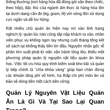
thông thường (nơi hàng hóa đã đóng gói sẵn theo chiếc,
theo hộp), đặc thù của ngành ẩm thực là hàng hóa tồn
tại dưới dạng cân đo (kg, gram, lít) với vòng đời sử dụng
cực ngắn và dễ hư hỏng.
Rất nhiều chủ quán ăn hiện nay rơi vào tình trạng
nghịch lý: quán lúc nào cũng tấp nập khách ra vào, nhân
viên phục vụ không ngơi tay nhưng cuối tháng tổng kết
sổ sách lại không thấy tiền lời đâu. Nguyên nhân gốc rễ
phần lớn xuất phát từ việc vận hành lỏng lẻo, thiếu một
phương pháp quản lý nguyên vật liệu quán ăn khoa
học. Việc tối ưu hóa quy trình kiểm soát kho bãi và quản
lý bếp chính là "chìa khóa vàng" giúp bạn chặn đứng
các khoản lãng phí vô hình, hạ thấp chi phí món ăn và
bảo vệ dòng tiền một cách bền vững.
Quản Lý Nguyên Vật Liệu Quán
Ăn Là Gì Và Tại Sao Lại Quan