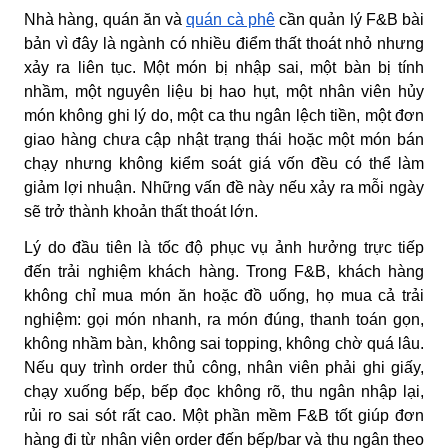
Nhà hàng, quán ăn và
quán cà phê
cần quản lý F&B bài
bản vì đây là ngành có nhiều điểm thất thoát nhỏ nhưng
xảy ra liên tục. Một món bị nhập sai, một bàn bị tính
nhầm, một nguyên liệu bị hao hụt, một nhân viên hủy
món không ghi lý do, một ca thu ngân lệch tiền, một đơn
giao hàng chưa cập nhật trạng thái hoặc một món bán
chạy nhưng không kiểm soát giá vốn đều có thể làm
giảm lợi nhuận. Những vấn đề này nếu xảy ra mỗi ngày
sẽ trở thành khoản thất thoát lớn.
Lý do đầu tiên là tốc độ phục vụ ảnh hưởng trực tiếp
đến trải nghiệm khách hàng. Trong F&B, khách hàng
không chỉ mua món ăn hoặc đồ uống, họ mua cả trải
nghiệm: gọi món nhanh, ra món đúng, thanh toán gọn,
không nhầm bàn, không sai topping, không chờ quá lâu.
Nếu quy trình order thủ công, nhân viên phải ghi giấy,
chạy xuống bếp, bếp đọc không rõ, thu ngân nhập lại,
rủi ro sai sót rất cao. Một phần mềm F&B tốt giúp đơn
hàng đi từ nhân viên order đến bếp/bar và thu ngân theo