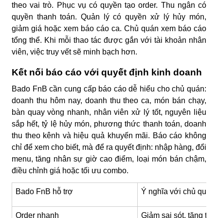
theo vai trò. Phục vụ có quyền tạo order. Thu ngân có
quyền thanh toán. Quản lý có quyền xử lý hủy món,
giảm giá hoặc xem báo cáo ca. Chủ quán xem báo cáo
tổng thể. Khi mỗi thao tác được gắn với tài khoản nhân
viên, việc truy vết sẽ minh bạch hơn.
Kết nối báo cáo với quyết định kinh doanh
Bado FnB cần cung cấp báo cáo dễ hiểu cho chủ quán:
doanh thu hôm nay, doanh thu theo ca, món bán chạy,
bàn quay vòng nhanh, nhân viên xử lý tốt, nguyên liệu
sắp hết, tỷ lệ hủy món, phương thức thanh toán, doanh
thu theo kênh và hiệu quả khuyến mãi. Báo cáo không
chỉ để xem cho biết, mà để ra quyết định: nhập hàng, đổi
menu, tăng nhân sự giờ cao điểm, loại món bán chậm,
điều chỉnh giá hoặc tối ưu combo.
Bado FnB hỗ trợ
Ý nghĩa với chủ quán
Order nhanh
Giảm sai sót, tăng tốc