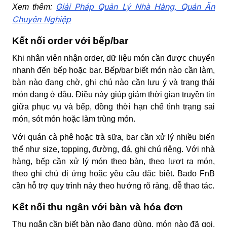
Giải Pháp Quản Lý Nhà Hàng, Quán Ăn
Xem thêm:
Chuyên Nghiệp
Kết nối order với bếp/bar
Khi nhân viên nhận order, dữ liệu món cần được chuyển
nhanh đến bếp hoặc bar. Bếp/bar biết món nào cần làm,
bàn nào đang chờ, ghi chú nào cần lưu ý và trạng thái
món đang ở đâu. Điều này giúp giảm thời gian truyền tin
giữa phục vụ và bếp, đồng thời hạn chế tình trạng sai
món, sót món hoặc làm trùng món.
Với quán cà phê hoặc trà sữa, bar cần xử lý nhiều biến
thể như size, topping, đường, đá, ghi chú riêng. Với nhà
hàng, bếp cần xử lý món theo bàn, theo lượt ra món,
theo ghi chú dị ứng hoặc yêu cầu đặc biệt. Bado FnB
cần hỗ trợ quy trình này theo hướng rõ ràng, dễ thao tác.
Kết nối thu ngân với bàn và hóa đơn
Thu ngân cần biết bàn nào đang dùng, món nào đã gọi,