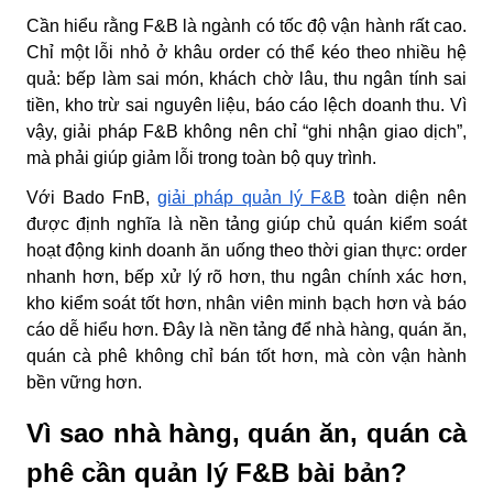
Cần hiểu rằng F&B là ngành có tốc độ vận hành rất cao.
Chỉ một lỗi nhỏ ở khâu order có thể kéo theo nhiều hệ
quả: bếp làm sai món, khách chờ lâu, thu ngân tính sai
tiền, kho trừ sai nguyên liệu, báo cáo lệch doanh thu. Vì
vậy, giải pháp F&B không nên chỉ “ghi nhận giao dịch”,
mà phải giúp giảm lỗi trong toàn bộ quy trình.
Với Bado FnB,
giải pháp quản lý F&B
toàn diện nên
được định nghĩa là nền tảng giúp chủ quán kiểm soát
hoạt động kinh doanh ăn uống theo thời gian thực: order
nhanh hơn, bếp xử lý rõ hơn, thu ngân chính xác hơn,
kho kiểm soát tốt hơn, nhân viên minh bạch hơn và báo
cáo dễ hiểu hơn. Đây là nền tảng để nhà hàng, quán ăn,
quán cà phê không chỉ bán tốt hơn, mà còn vận hành
bền vững hơn.
Vì sao nhà hàng, quán ăn, quán cà
phê cần quản lý F&B bài bản?