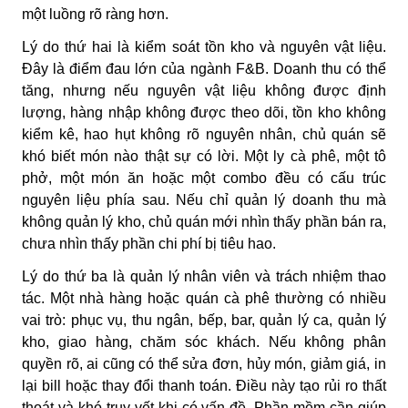
một luồng rõ ràng hơn.
Lý do thứ hai là kiểm soát tồn kho và nguyên vật liệu.
Đây là điểm đau lớn của ngành F&B. Doanh thu có thể
tăng, nhưng nếu nguyên vật liệu không được định
lượng, hàng nhập không được theo dõi, tồn kho không
kiểm kê, hao hụt không rõ nguyên nhân, chủ quán sẽ
khó biết món nào thật sự có lời. Một ly cà phê, một tô
phở, một món ăn hoặc một combo đều có cấu trúc
nguyên liệu phía sau. Nếu chỉ quản lý doanh thu mà
không quản lý kho, chủ quán mới nhìn thấy phần bán ra,
chưa nhìn thấy phần chi phí bị tiêu hao.
Lý do thứ ba là quản lý nhân viên và trách nhiệm thao
tác. Một nhà hàng hoặc quán cà phê thường có nhiều
vai trò: phục vụ, thu ngân, bếp, bar, quản lý ca, quản lý
kho, giao hàng, chăm sóc khách. Nếu không phân
quyền rõ, ai cũng có thể sửa đơn, hủy món, giảm giá, in
lại bill hoặc thay đổi thanh toán. Điều này tạo rủi ro thất
thoát và khó truy vết khi có vấn đề. Phần mềm cần giúp