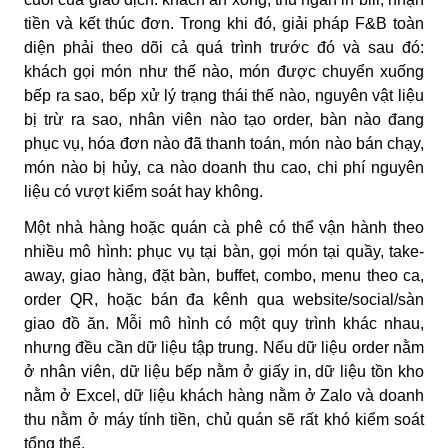
tiền và kết thúc đơn. Trong khi đó, giải pháp F&B toàn
diện phải theo dõi cả quá trình trước đó và sau đó:
khách gọi món như thế nào, món được chuyển xuống
bếp ra sao, bếp xử lý trạng thái thế nào, nguyên vật liệu
bị trừ ra sao, nhân viên nào tạo order, bàn nào đang
phục vụ, hóa đơn nào đã thanh toán, món nào bán chạy,
món nào bị hủy, ca nào doanh thu cao, chi phí nguyên
liệu có vượt kiểm soát hay không.
Một nhà hàng hoặc quán cà phê có thể vận hành theo
nhiều mô hình: phục vụ tại bàn, gọi món tại quầy, take-
away, giao hàng, đặt bàn, buffet, combo, menu theo ca,
order QR, hoặc bán đa kênh qua website/social/sàn
giao đồ ăn. Mỗi mô hình có một quy trình khác nhau,
nhưng đều cần dữ liệu tập trung. Nếu dữ liệu order nằm
ở nhân viên, dữ liệu bếp nằm ở giấy in, dữ liệu tồn kho
nằm ở Excel, dữ liệu khách hàng nằm ở Zalo và doanh
thu nằm ở máy tính tiền, chủ quán sẽ rất khó kiểm soát
tổng thể.