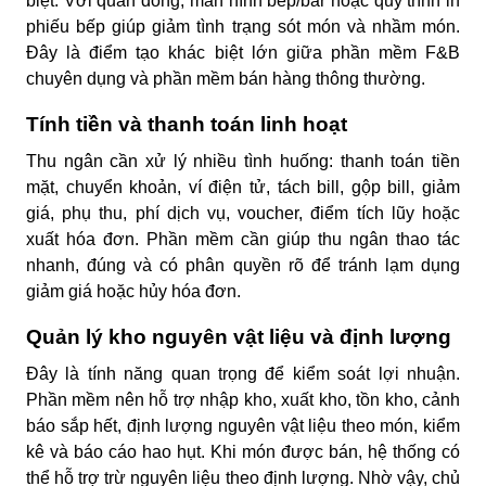
biệt. Với quán đông, màn hình bếp/bar hoặc quy trình in
phiếu bếp giúp giảm tình trạng sót món và nhầm món.
Đây là điểm tạo khác biệt lớn giữa phần mềm F&B
chuyên dụng và phần mềm bán hàng thông thường.
Tính tiền và thanh toán linh hoạt
Thu ngân cần xử lý nhiều tình huống: thanh toán tiền
mặt, chuyển khoản, ví điện tử, tách bill, gộp bill, giảm
giá, phụ thu, phí dịch vụ, voucher, điểm tích lũy hoặc
xuất hóa đơn. Phần mềm cần giúp thu ngân thao tác
nhanh, đúng và có phân quyền rõ để tránh lạm dụng
giảm giá hoặc hủy hóa đơn.
Quản lý kho nguyên vật liệu và định lượng
Đây là tính năng quan trọng để kiểm soát lợi nhuận.
Phần mềm nên hỗ trợ nhập kho, xuất kho, tồn kho, cảnh
báo sắp hết, định lượng nguyên vật liệu theo món, kiểm
kê và báo cáo hao hụt. Khi món được bán, hệ thống có
thể hỗ trợ trừ nguyên liệu theo định lượng. Nhờ vậy, chủ