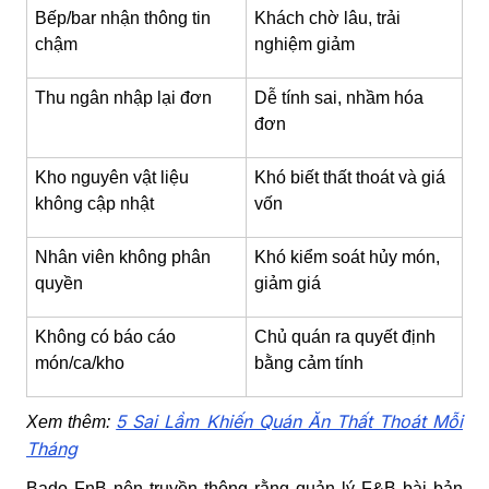
Bếp/bar nhận thông tin
Khách chờ lâu, trải
chậm
nghiệm giảm
Thu ngân nhập lại đơn
Dễ tính sai, nhầm hóa
đơn
Kho nguyên vật liệu
Khó biết thất thoát và giá
không cập nhật
vốn
Nhân viên không phân
Khó kiểm soát hủy món,
quyền
giảm giá
Không có báo cáo
Chủ quán ra quyết định
món/ca/kho
bằng cảm tính
5 Sai Lầm Khiến Quán Ăn Thất Thoát Mỗi
Xem thêm:
Tháng
Bado FnB nên truyền thông rằng quản lý F&B bài bản