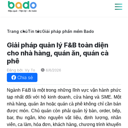
Trang chủ
Tin tức
Giải pháp phần mềm Bado
Giải pháp quản lý F&B toàn diện
cho nhà hàng, quán ăn, quán cà
phê
Đăng bởi: Vy To
6/6/2026
Chia sẻ
Ngành F&B là một trong những lĩnh vực vận hành phức
tạp nhất đối với hộ kinh doanh, cửa hàng và SME. Một
nhà hàng, quán ăn hoặc quán cà phê không chỉ cần bán
được món. Chủ quán còn phải quản lý bàn, order, bếp,
bar, thu ngân, kho nguyên vật liệu, định lượng, nhân
viên, ca làm, hóa đơn, khách hàng, chương trình khuyến