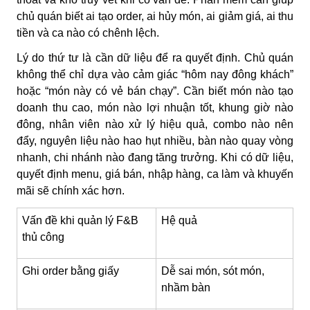
chủ quán biết ai tạo order, ai hủy món, ai giảm giá, ai thu
tiền và ca nào có chênh lệch.
Lý do thứ tư là cần dữ liệu để ra quyết định. Chủ quán
không thể chỉ dựa vào cảm giác “hôm nay đông khách”
hoặc “món này có vẻ bán chạy”. Cần biết món nào tạo
doanh thu cao, món nào lợi nhuận tốt, khung giờ nào
đông, nhân viên nào xử lý hiệu quả, combo nào nên
đẩy, nguyên liệu nào hao hụt nhiều, bàn nào quay vòng
nhanh, chi nhánh nào đang tăng trưởng. Khi có dữ liệu,
quyết định menu, giá bán, nhập hàng, ca làm và khuyến
mãi sẽ chính xác hơn.
Vấn đề khi quản lý F&B
Hệ quả
thủ công
Ghi order bằng giấy
Dễ sai món, sót món,
nhầm bàn