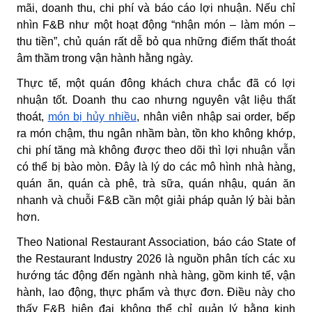
mãi, doanh thu, chi phí và báo cáo lợi nhuận. Nếu chỉ
nhìn F&B như một hoạt động “nhận món – làm món –
thu tiền”, chủ quán rất dễ bỏ qua những điểm thất thoát
âm thầm trong vận hành hằng ngày.
Thực tế, một quán đông khách chưa chắc đã có lợi
nhuận tốt. Doanh thu cao nhưng nguyên vật liệu thất
thoát,
món bị hủy nhiều
, nhân viên nhập sai order, bếp
ra món chậm, thu ngân nhầm bàn, tồn kho không khớp,
chi phí tăng mà không được theo dõi thì lợi nhuận vẫn
có thể bị bào mòn. Đây là lý do các mô hình nhà hàng,
quán ăn, quán cà phê, trà sữa, quán nhậu, quán ăn
nhanh và chuỗi F&B cần một giải pháp quản lý bài bản
hơn.
Theo National Restaurant Association, báo cáo
State of
the Restaurant Industry 2026
là nguồn phân tích các xu
hướng tác động đến ngành nhà hàng, gồm kinh tế, vận
hành, lao động, thực phẩm và thực đơn. Điều này cho
thấy F&B hiện đại không thể chỉ quản lý bằng kinh