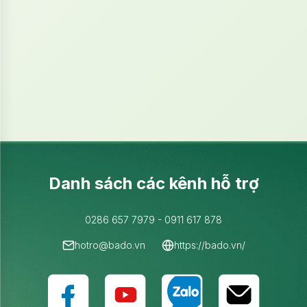
Danh sách các kênh hỗ trợ
0286 657 7979 - 0911 617 878
hotro
@bado.vn
https://bado.vn/