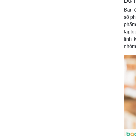
Dữ l
Ban đ
số ph
phẩm 
lapto
linh 
nhóm 