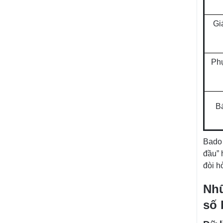
Gi
Phụ
B
Bado 
đầu” 
đòi h
Nhữ
số 