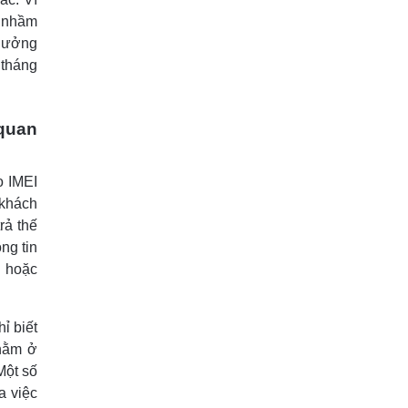
, nhầm
 hưởng
 tháng
 quan
o IMEI
 khách
rả thế
ng tin
h hoặc
ỉ biết
 nằm ở
Một số
a việc