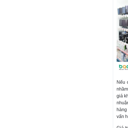
Nếu c
nhầm
giá k
nhuậ
hàng 
vấn h
Giá t