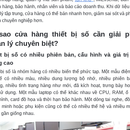
 hàng, bảo hành, nhân viên và báo cáo doanh thu. Khi dữ liệ
lý tập trung, cửa hàng có thể bán nhanh hơn, giảm sai sót và p
 chuyên nghiệp hơn.
sao cửa hàng thiết bị số cần giải 
n lý chuyên biệt?
t bị số có nhiều phiên bản, cấu hình và giá tr
g cao
 bị số là nhóm hàng có nhiều biến thể phức tạp. Một mẫu điện
hể có nhiều màu, nhiều dung lượng bộ nhớ, nhiều phiên b
g, nhiều tình trạng hàng như mới, đã kích hoạt, trưng bày h
sử dụng. Một mẫu laptop có thể khác nhau về CPU, RAM, ổ
ình, card đồ họa và thời hạn bảo hành. Một dòng tai nghe, đ
 minh hoặc phụ kiện cũng có thể có nhiều thế hệ và nhiều 
gần giống nhau.