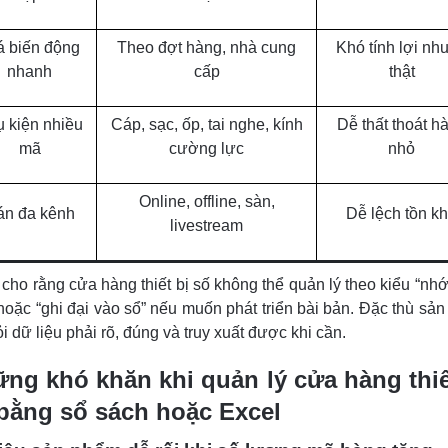
á biến động
Theo đợt hàng, nhà cung
Khó tính lợi nh
nhanh
cấp
thật
 kiện nhiều
Cáp, sạc, ốp, tai nghe, kính
Dễ thất thoát h
mã
cường lực
nhỏ
Online, offline, sàn,
án đa kênh
Dễ lệch tồn k
livestream
cho rằng cửa hàng thiết bị số không thể quản lý theo kiểu “nhớ
hoặc “ghi đại vào sổ” nếu muốn phát triển bài bản. Đặc thù sả
ỏi dữ liệu phải rõ, đúng và truy xuất được khi cần.
ng khó khăn khi quản lý cửa hàng thiế
bằng sổ sách hoặc Excel