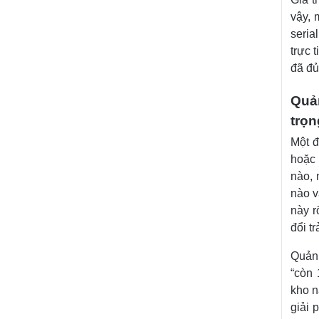
vậy, 
seria
trực 
đã đủ
Quản
trọn
Một đ
hoặc 
nào, 
nào v
này r
đổi tr
Quản 
“còn 
kho n
giải 