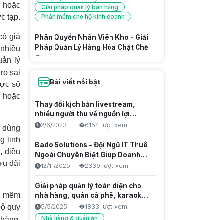
 hoặc
Giải pháp quản lý bán hàng
c tạp.
Phần mềm cho hộ kinh doanh
có giá
Phân Quyền Nhân Viên Kho - Giải
Pháp Quản Lý Hàng Hóa Chặt Chẽ
 nhiều
7/8/2026
1 lượt xem
uản lý
Quản lý nhân viên
ro sai
Phần mềm quản lý bán hàng
Bài viết nổi bật
ược số
Giải pháp quản lý bán hàng
ợ hoặc
Thay đổi kịch bản livestream,
Kinh nghiệm vận hành
nhiều người thu về nguồn lợi
Homestay/Villa chuyên nghiệp: Từ
nhuận khủng
2/6/2023
6154 lượt xem
u dùng
Check-in đến Báo cáo doanh thu
7/8/2026
1 lượt xem
g linh
Bado Solutions - Đội Ngũ IT Thuê
Cách quản lý đặt phòng đa kênh,
, điều
Ngoài Chuyên Biệt Giúp Doanh
chống Overbooking cho
ưu đãi
Nghiệp Tăng Tốc Sản Phẩm Số
12/11/2025
2339 lượt xem
Homestay/Villa
7/8/2026
1 lượt xem
Giải pháp quản lý toàn diện cho
eTax Mobile: Hướng Dẫn Tra Cứu &
ần mềm
nhà hàng, quán cà phê, karaoke &
Nộp Thuế Mới Nhất 2026
club billiards
bộ quy
5/5/2025
1833 lượt xem
7/8/2026
0 lượt xem
Nhà hàng & quán ăn
 hàng,