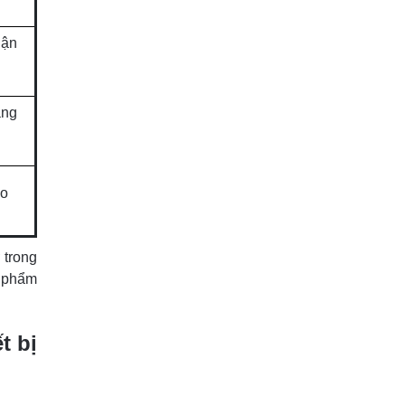
uận
àng
ho
 trong
n phẩm
t bị