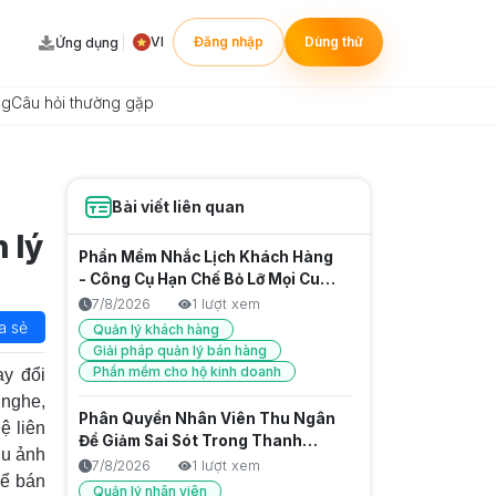
VI
Đăng nhập
Dùng thử
Ứng dụng
ng
Câu hỏi thường gặp
Bài viết liên quan
 lý
Phần Mềm Nhắc Lịch Khách Hàng
- Công Cụ Hạn Chế Bỏ Lỡ Mọi Cuộc
Hẹn
7/8/2026
1 lượt xem
a sẻ
Quản lý khách hàng
Giải pháp quản lý bán hàng
Phần mềm cho hộ kinh doanh
ay đổi
 nghe,
Phân Quyền Nhân Viên Thu Ngân
ệ liên
Để Giảm Sai Sót Trong Thanh
ịu ảnh
Toán
7/8/2026
1 lượt xem
hể bán
Quản lý nhân viên