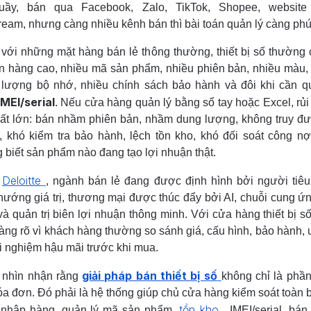
quầy, bán qua Facebook, Zalo, TikTok, Shopee, website
tream, nhưng càng nhiều kênh bán thì bài toán quản lý càng phứ
với những mặt hàng bán lẻ thông thường, thiết bị số thường 
ơn hàng cao, nhiều mã sản phẩm, nhiều phiên bản, nhiều màu,
lượng bộ nhớ, nhiều chính sách bảo hành và đôi khi cần q
IMEI/serial
. Nếu cửa hàng quản lý bằng sổ tay hoặc Excel, rủi 
rất lớn: bán nhầm phiên bản, nhầm dung lượng, không truy đ
l, khó kiểm tra bảo hành, lệch tồn kho, khó đối soát công n
 biết sản phẩm nào đang tạo lợi nhuận thật.
Deloitte
o
, ngành bán lẻ đang được định hình bởi người tiê
hướng giá trị, thương mại được thúc đẩy bởi AI, chuỗi cung ứn
và quản trị biên lợi nhuận thông minh. Với cửa hàng thiết bị số
àng rõ vì khách hàng thường so sánh giá, cấu hình, bảo hành, 
ải nghiệm hậu mãi trước khi mua.
giải pháp bán thiết bị số
 nhìn nhận rằng
không chỉ là ph
óa đơn. Đó phải là hệ thống giúp chủ cửa hàng kiểm soát toàn 
tồn kho
: nhập hàng, quản lý mã sản phẩm,
, IMEI/serial, bán