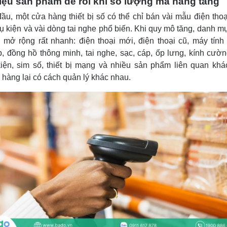
iệu sản phẩm dễ rối khi số lượng mã hàng tăng
ầu, một cửa hàng thiết bị số có thể chỉ bán vài mẫu điện thoạ
ụ kiện và vài dòng tai nghe phổ biến. Khi quy mô tăng, danh m
mở rộng rất nhanh: điện thoại mới, điện thoại cũ, máy tính
p, đồng hồ thông minh, tai nghe, sạc, cáp, ốp lưng, kính cườn
kiện, sim số, thiết bị mạng và nhiều sản phẩm liên quan khá
hàng lại có cách quản lý khác nhau.