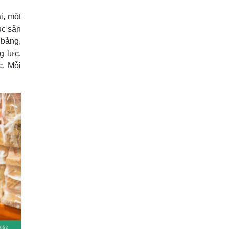
i, một
ục sản
 bảng,
g lực,
c. Mỗi