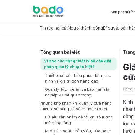
Sản phẩm
Tín
Tin tức nổi bật
Người thành công
Bí quyết bán hà
Tổng quan bài viết
Tran
Vì sao cửa hàng thiết bị số cần giải
Gi
pháp quản lý chuyên biệt?
cử
Thiết bị số có nhiều phiên bản, cấu
hình và giá trị đơn hàng cao
Đăng 
Quản lý IMEI, serial và bảo hành là
nghiệp vụ rất quan trọng
Kinh 
Những khó khăn khi quản lý cửa hàng
thiết bị số bằng sổ sách hoặc Excel
nhanh
đồng 
Dữ liệu sản phẩm dễ rối khi số lượng
mã hàng tăng
tục r
hưởng
Khó kiểm soát nhân viên, bảo hành