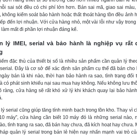
mỗi sai sót đều có chi phí lớn hơn. Bán sai mã, giao sai màu
l, không kiểm soát bảo hành hoặc thất thoát hàng tồn đều ảnh
tiếp đến lợi nhuận. Với cửa hàng nhỏ, một vài lỗi như vậy trong
 làm mất đi phần lợi nhuận đáng kể.
 lý IMEI, serial và bảo hành là nghiệp vụ rất
g
iểm đặc thù của thiết bị số là nhiều sản phẩm cần quản lý the
serial. Đây là cơ sở để xác định sản phẩm cụ thể đã bán cho
ngày bán là khi nào, thời hạn bảo hành ra sao, tình trạng đổi t
à có phát sinh khiếu nại sau mua hay không. Nếu không lưu thô
õ ràng, cửa hàng sẽ rất khó xử lý khi khách quay lại bảo hàn
ả.
lý serial cũng giúp tăng tính minh bạch trong tồn kho. Thay vì ch
10 máy”, cửa hàng cần biết 10 máy đó là những serial nào,
ào, tình trạng ra sao, đã bán hay chưa, đã kích hoạt hay chưa. 
pháp quản lý serial trong bán lẻ hiện nay nhấn mạnh vai trò củ