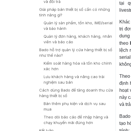
và đổi trả
tại 
Giải pháp bán thiết bị số cần có những
lives
tính năng gì?
Khác 
Quản lý sản phẩm, tồn kho, IMEI/serial
và bảo hành
trị đ
dung 
Quản lý đơn hàng, khách hàng, nhân
viên và báo cáo
theo
Bado hỗ trợ quản lý cửa hàng thiết bị số
lệch 
như thế nào?
seria
Kiểm soát hàng hóa và tồn kho chính
không
xác hơn
The
Lưu khách hàng và nâng cao trải
nghiệm sau bán
định 
hoạt 
Cách dùng Bado để tăng doanh thu cửa
hàng thiết bị số
này c
Bán thêm phụ kiện và dịch vụ sau
và tr
mua
Bado
Theo dõi báo cáo để nhập hàng và
chạy khuyến mãi đúng hơn
tạo h
trình
Kết luận