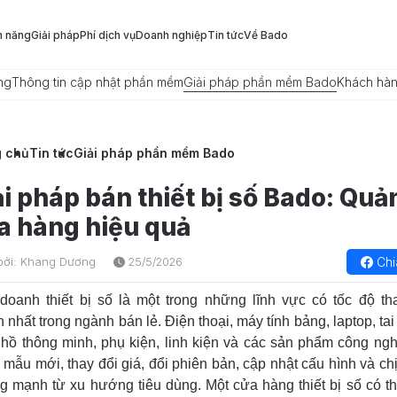
h năng
Giải pháp
Phí dịch vụ
Doanh nghiệp
Tin tức
Về Bado
ng
Thông tin cập nhật phần mềm
Giải pháp phần mềm Bado
Khách hà
g chủ
Tin tức
Giải pháp phần mềm Bado
ải pháp bán thiết bị số Bado: Quản
a hàng hiệu quả
Chi
bởi: Khang Dương
25/5/2026
doanh thiết bị số là một trong những lĩnh vực có tốc độ th
 nhất trong ngành bán lẻ. Điện thoại, máy tính bảng, laptop, tai
hồ thông minh, phụ kiện, linh kiện và các sản phẩm công ngh
a mẫu mới, thay đổi giá, đổi phiên bản, cập nhật cấu hình và ch
 mạnh từ xu hướng tiêu dùng. Một cửa hàng thiết bị số có t