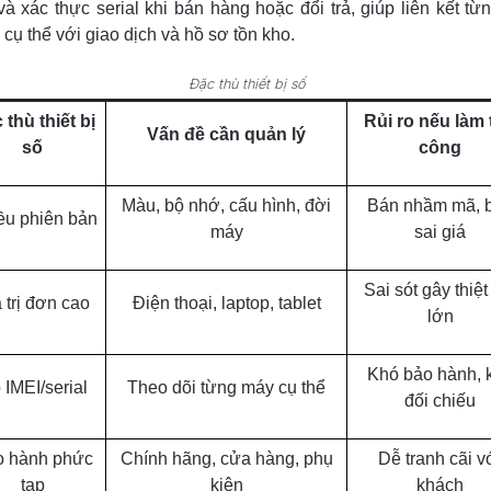
và xác thực serial khi bán hàng hoặc đổi trả, giúp liên kết từ
cụ thể với giao dịch và hồ sơ tồn kho.
Đặc thù thiết bị số
 thù thiết bị
Rủi ro nếu làm 
Vấn đề cần quản lý
số
công
Màu, bộ nhớ, cấu hình, đời
Bán nhầm mã, 
ều phiên bản
máy
sai giá
Sai sót gây thiệt
 trị đơn cao
Điện thoại, laptop, tablet
lớn
Khó bảo hành, 
 IMEI/serial
Theo dõi từng máy cụ thể
đối chiếu
 hành phức
Chính hãng, cửa hàng, phụ
Dễ tranh cãi v
tạp
kiện
khách