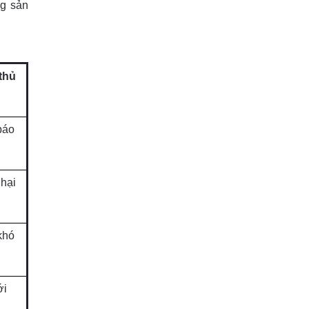
ng sản
thủ
báo
 hại
khó
ới