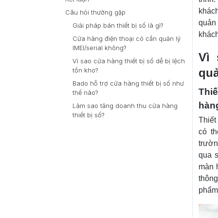
khách
Câu hỏi thường gặp
quản 
Giải pháp bán thiết bị số là gì?
khách
Cửa hàng điện thoại có cần quản lý
IMEI/serial không?
Vì 
Vì sao cửa hàng thiết bị số dễ bị lệch
quả
tồn kho?
Bado hỗ trợ cửa hàng thiết bị số như
Thiế
thế nào?
hàn
Làm sao tăng doanh thu cửa hàng
thiết bị số?
Thiết
có t
trườn
qua 
màn h
thông
phẩm 