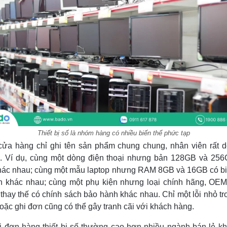
Thiết bị số là nhóm hàng có nhiều biến thể phức tạp
ửa hàng chỉ ghi tên sản phẩm chung chung, nhân viên rất 
. Ví dụ, cùng một dòng điện thoại nhưng bản 128GB và 25
hác nhau; cùng một mẫu laptop nhưng RAM 8GB và 16GB có bi
n khác nhau; cùng một phụ kiện nhưng loại chính hãng, OE
thay thế có chính sách bảo hành khác nhau. Chỉ một lỗi nhỏ tr
oặc ghi đơn cũng có thể gây tranh cãi với khách hàng.
rị đơn hàng thiết bị số thường cao hơn nhiều ngành bán lẻ kh