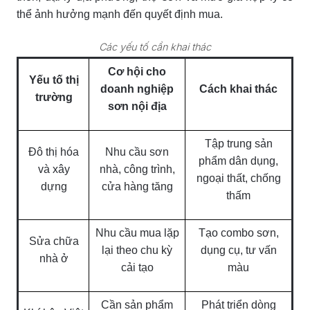
thể ảnh hưởng mạnh đến quyết định mua.
Các yếu tố cần khai thác
Cơ hội cho
Yếu tố thị
doanh nghiệp
Cách khai thác
trường
sơn nội địa
Tập trung sản
Đô thị hóa
Nhu cầu sơn
phẩm dân dụng,
và xây
nhà, công trình,
ngoại thất, chống
dựng
cửa hàng tăng
thấm
Nhu cầu mua lặp
Tạo combo sơn,
Sửa chữa
lại theo chu kỳ
dụng cụ, tư vấn
nhà ở
cải tạo
màu
Cần sản phẩm
Phát triển dòng