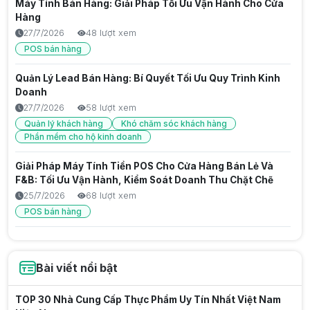
Máy Tính Bán Hàng: Giải Pháp Tối Ưu Vận Hành Cho Cửa
Hàng
27/7/2026
48 lượt xem
POS bán hàng
Quản Lý Lead Bán Hàng: Bí Quyết Tối Ưu Quy Trình Kinh
Doanh
27/7/2026
58 lượt xem
Quản lý khách hàng
Khó chăm sóc khách hàng
Phần mềm cho hộ kinh doanh
Giải Pháp Máy Tính Tiền POS Cho Cửa Hàng Bán Lẻ Và
F&B: Tối Ưu Vận Hành, Kiểm Soát Doanh Thu Chặt Chẽ
25/7/2026
68 lượt xem
POS bán hàng
Giải Pháp Máy Tính Tiền Hộ Kinh Doanh: Tối Ưu Vận
Hành, Chống Thất Thoát Hiệu Quả
Bài viết nổi bật
25/7/2026
69 lượt xem
Thu nhập thụ động là gì? Cách tạo nguồn thu bền vững
TOP 30 Nhà Cung Cấp Thực Phẩm Uy Tín Nhất Việt Nam