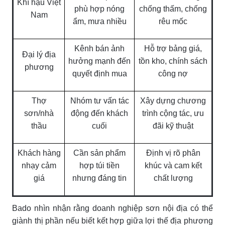
Khí hậu Việt
phù hợp nóng
chống thấm, chống
Nam
ẩm, mưa nhiều
rêu mốc
Kênh bán ảnh
Hỗ trợ bảng giá,
Đại lý địa
hưởng mạnh đến
tồn kho, chính sách
phương
quyết định mua
công nợ
Thợ
Nhóm tư vấn tác
Xây dựng chương
sơn/nhà
động đến khách
trình cộng tác, ưu
thầu
cuối
đãi kỹ thuật
Khách hàng
Cần sản phẩm
Định vị rõ phân
nhạy cảm
hợp túi tiền
khúc và cam kết
giá
nhưng đáng tin
chất lượng
Bado nhìn nhận rằng doanh nghiệp sơn nội địa có thể
giành thị phần nếu biết kết hợp giữa lợi thế địa phương