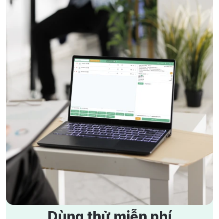
Giải pháp quản lý bán hàng
Phần mềm quản lý bán hàng
Bí Quyết Bán Gạo Vốn Ít Lời Nhiều, Kinh Doanh Phát Đạt
Hộ kinh doanh cá thể có cần phần mềm quản lý bán hàng
4/4/2024
3478 lượt xem
không?
22/7/2026
70 lượt xem
7 Cách Tìm Mặt Bằng Kinh Doanh Vừa Đẹp Vừa Rẻ
Hộ kinh doanh
Phần mềm cho hộ kinh doanh
5/4/2024
3233 lượt xem
Dữ liệu kinh doanh
Chủ kinh doanh
15 Bài Tập Tình Huống Chăm Sóc Khách Hàng Phổ Biến
Nhất
2/4/2024
3171 lượt xem
Kinh Nghiệm Kinh Doanh Áo Dài Thành Công, Đông
Khách
6/6/2024
2991 lượt xem
Dùng thử miễn phí