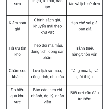
thiệu, ưu đãi, đào
sơn
tác và lịch sử đơn
tạo
Chính sách giá,
Kiểm soát
Hạn chế sai giá,
khuyến mãi theo
giá
loạn giá
khu vực
Theo dõi mã màu,
Tối ưu tồn
Tránh thiếu
dung tích, dòng sản
kho
hàng/chôn vốn
phẩm
Chăm sóc
Lưu lịch sử mua,
Tăng mua lại và
khách
công trình, nhu cầu
giới thiệu
Đo hiệu
Báo cáo theo chi
Biết nơi cần đầu
quả khu
nhánh, đại lý, nhân
tư thêm
vực
viên