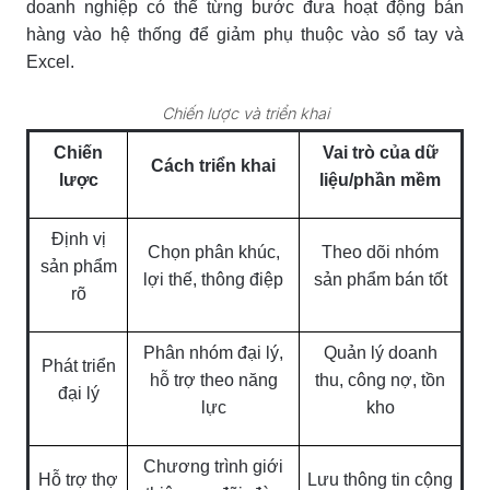
doanh nghiệp có thể từng bước đưa hoạt động bán
hàng vào hệ thống để giảm phụ thuộc vào sổ tay và
Excel.
Chiến lược và triển khai
Chiến
Vai trò của dữ
Cách triển khai
lược
liệu/phần mềm
Định vị
Chọn phân khúc,
Theo dõi nhóm
sản phẩm
lợi thế, thông điệp
sản phẩm bán tốt
rõ
Phân nhóm đại lý,
Quản lý doanh
Phát triển
hỗ trợ theo năng
thu, công nợ, tồn
đại lý
lực
kho
Chương trình giới
Hỗ trợ thợ
Lưu thông tin cộng