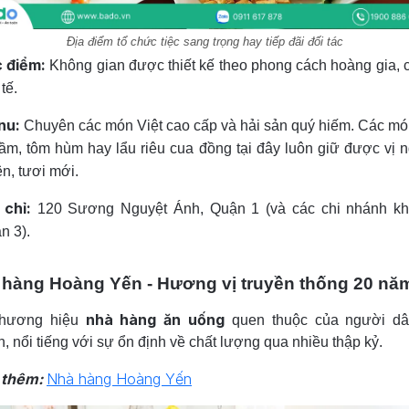
Địa điểm tổ chức tiệc sang trọng hay tiếp đãi đối tác
 điểm:
Không gian được thiết kế theo phong cách hoàng gia, 
 tế.
nu:
Chuyên các món Việt cao cấp và hải sản quý hiếm. Các m
tầm, tôm hùm hay lẩu riêu cua đồng tại đây luôn giữ được vị n
ên, tươi mới.
 chỉ:
120 Sương Nguyệt Ánh, Quận 1 (và các chi nhánh khá
n 3).
 hàng Hoàng Yến - Hương vị truyền thống 20 nă
nhà hàng ăn uống
thương hiệu
quen thuộc của người dâ
, nổi tiếng với sự ổn định về chất lượng qua nhiều thập kỷ.
 thêm:
Nhà hàng Hoàng Yến