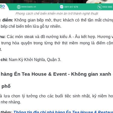
Phong cách chế biến khiến món ăn trở thành nghệ thuật
 điểm:
Không gian bếp mở, thực khách có thể tận mắt chứn
 bếp chế biến trên lửa gỗ tự nhiên.
nu:
Các món steak và đồ nướng kiểu Á - Âu kết hợp. Hương v
 trưng hòa quyện trong từng thớ thịt mềm mọng là điểm cộ
.
 chỉ:
Nam Kỳ Khởi Nghĩa, Quận 3.
 hàng Én Tea House & Event - Không gian xanh
g phố
à lựa chọn lý tưởng cho các buổi tiệc sinh nhật, kỷ niệm ho
 nhẹ nhàng.
 thêm:
Thông tin địa chỉ nhà hàng Én Tea House & Restau