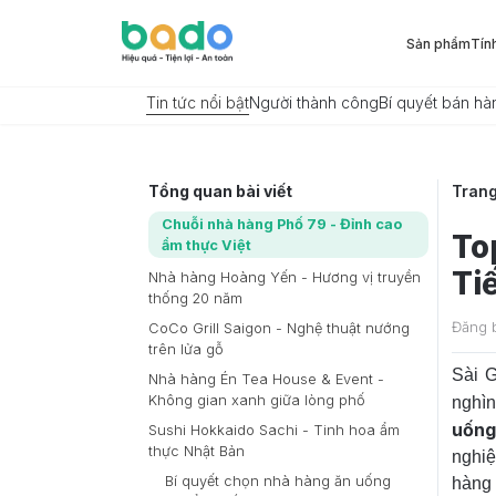
Sản phẩm
Tín
Tin tức nổi bật
Người thành công
Bí quyết bán hà
Tổng quan bài viết
Tran
Chuỗi nhà hàng Phố 79 - Đỉnh cao
To
ẩm thực Việt
Ti
Nhà hàng Hoàng Yến - Hương vị truyền
thống 20 năm
Đăng 
CoCo Grill Saigon - Nghệ thuật nướng
trên lửa gỗ
Sài 
Nhà hàng Én Tea House & Event -
Không gian xanh giữa lòng phố
nghìn
uống
Sushi Hokkaido Sachi - Tinh hoa ẩm
thực Nhật Bản
nghi
Bí quyết chọn nhà hàng ăn uống
hàng 