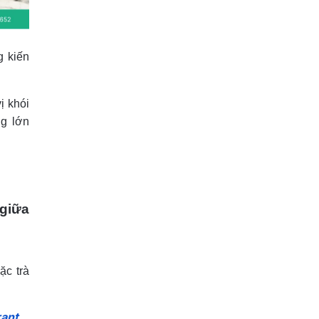
g kiến
ị khói
ng lớn
 giữa
ặc trà
rant