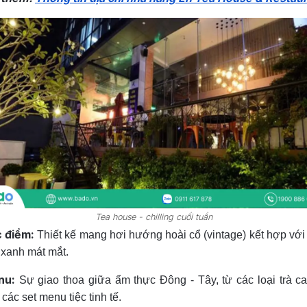
Tea house - chilling cuối tuần
 điểm:
Thiết kế mang hơi hướng hoài cổ (vintage) kết hợp với
 xanh mát mắt.
nu:
Sự giao thoa giữa ẩm thực Đông - Tây, từ các loại trà c
các set menu tiệc tinh tế.