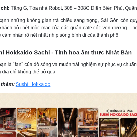
 chỉ:
Tầng G, Tòa nhà Robot, 308 – 308C Điện Biên Phủ, Quận
ạnh những không gian trà chiều sang trọng, Sài Gòn còn qu
khách bởi nét mộc mạc của các quán cafe cóc ven đường – n
ể cảm nhận rõ nét nhất nhịp sống bình dị của thành phố.
i Hokkaido Sachi - Tinh hoa ẩm thực Nhật Bản
ạn là "fan" của đồ sống và muốn trải nghiệm sự phục vụ chuẩn
à địa chỉ không thể bỏ qua.
 thêm:
Sushi Hokkaido