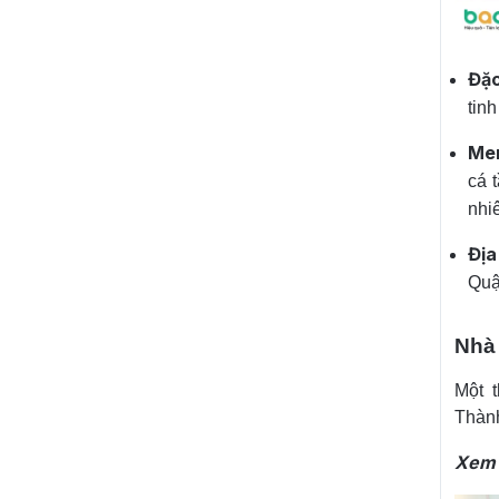
Đặc
tinh
Me
cá 
nhi
Địa
Quậ
Nhà
Một 
Thành
Xem