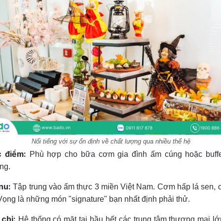
Nổi tiếng với sự ổn định về chất lượng qua nhiều thế hệ
 điểm:
Phù hợp cho bữa cơm gia đình ấm cúng hoặc buffe
ng.
nu:
Tập trung vào ẩm thực 3 miền Việt Nam. Cơm hấp lá sen, 
Vọng là những món "signature" bạn nhất định phải thử.
 chỉ:
Hệ thống có mặt tại hầu hết các trung tâm thương mại l