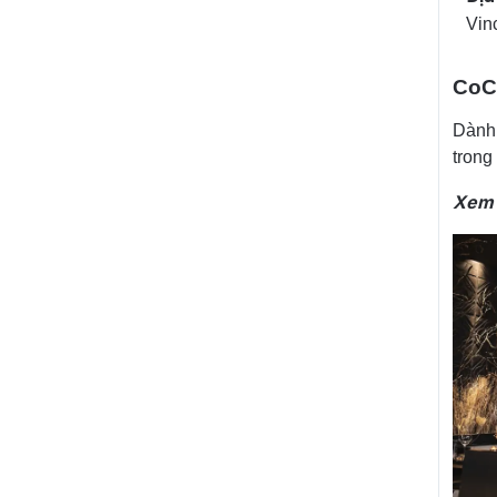
Vin
CoCo
Dành
trong
Xem