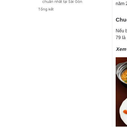
chuẩn nhất tại Sài Gòn
năm 
Tổng kết
Chuỗ
Nếu b
79 là
Xem