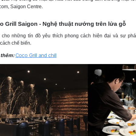
com, Saigon Centre.
 Grill Saigon - Nghệ thuật nướng trên lửa gỗ
 cho những tín đồ yêu thích phong cách hiện đại và sự ph
 cách chế biến.
 thêm:
Coco Grill and chill