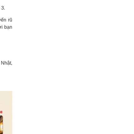
 3.
yến rũ
ơi bạn
 Nhật,