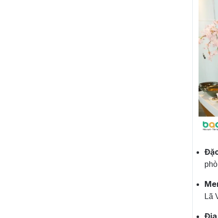
Đặc
phò
Me
Lã 
Địa