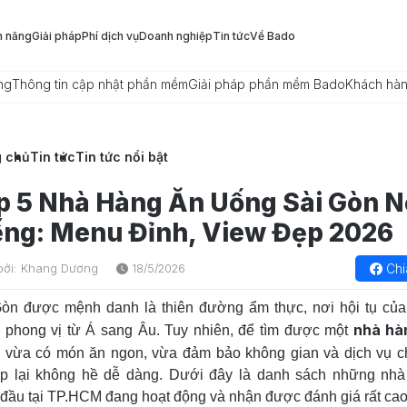
h năng
Giải pháp
Phí dịch vụ
Doanh nghiệp
Tin tức
Về Bado
ng
Thông tin cập nhật phần mềm
Giải pháp phần mềm Bado
Khách hà
g chủ
Tin tức
Tin tức nổi bật
p 5 Nhà Hàng Ăn Uống Sài Gòn N
ếng: Menu Đỉnh, View Đẹp 2026
Chi
bởi: Khang Dương
18/5/2026
Gòn được mệnh danh là thiên đường ẩm thực, nơi hội tụ củ
nhà hà
 phong vị từ Á sang Âu. Tuy nhiên, để tìm được một
vừa có món ăn ngon, vừa đảm bảo không gian và dịch vụ 
ệp lại không hề dễ dàng. Dưới đây là danh sách những nh
đầu tại TP.HCM đang hoạt động và nhận được đánh giá rất cao