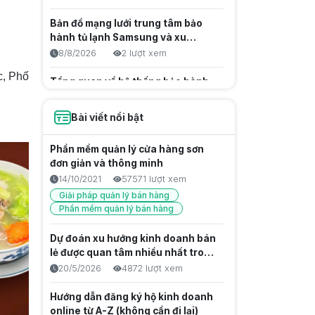
Bản đồ mạng lưới trung tâm bảo
hành tủ lạnh Samsung và xu
hướng hỗ trợ kỹ thuật hiện đại
8/8/2026
2 lượt xem
c, Phố
Tổng quan về hệ thống bảo hành
Apple tại Việt Nam và sự thay đổi
trong chính sách hậu mãi
8/8/2026
5 lượt xem
Bài viết nổi bật
Tạo ảnh AI: Hướng dẫn toàn diện
Phần mềm quản lý cửa hàng sơn
từ cơ bản đến chuyên sâu
đơn giản và thông minh
7/8/2026
8 lượt xem
14/10/2021
57571 lượt xem
Giải pháp quản lý bán hàng
Cách Chuyển PDF Sang Word
Phần mềm quản lý bán hàng
Chuẩn Phông, Giữ Nguyên Định
Dạng
7/8/2026
10 lượt xem
Dự đoán xu hướng kinh doanh bán
lẻ được quan tâm nhiều nhất trong
Bảo Hành Kangaroo: Hướng Dẫn
năm 2027
20/5/2026
4872 lượt xem
Chi Tiết & Giải Pháp Cho Đại Lý
7/8/2026
12 lượt xem
Hướng dẫn đăng ký hộ kinh doanh
online từ A-Z (không cần đi lại)