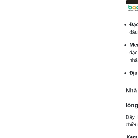
Đặc
đầu
Me
đặc
nhất
Địa
Nhà
lòn
Đây l
chiều
Xem