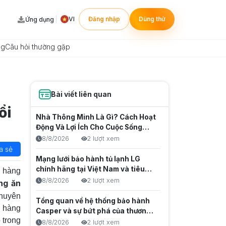
VI
Đăng nhập
Dùng thử
Ứng dụng
ng
Câu hỏi thường gặp
Bài viết liên quan
ổi
Nhà Thông Minh Là Gì? Cách Hoạt
Động Và Lợi Ích Cho Cuộc Sống
Hiện Đại
8/8/2026
2 lượt xem
a sẻ
Mạng lưới bảo hành tủ lạnh LG
chính hãng tại Việt Nam và tiêu
a hàng
chuẩn dịch vụ cao cấp
8/8/2026
2 lượt xem
ng ăn
chuyên
Tổng quan về hệ thống bảo hành
à hàng
Casper và sự bứt phá của thương
 trong
hiệu điện lạnh Thái Lan
8/8/2026
2 lượt xem