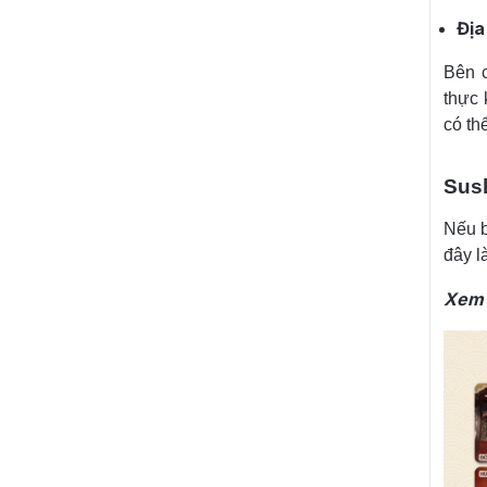
Địa
Bên c
thực 
có th
Sush
Nếu b
đây l
Xem