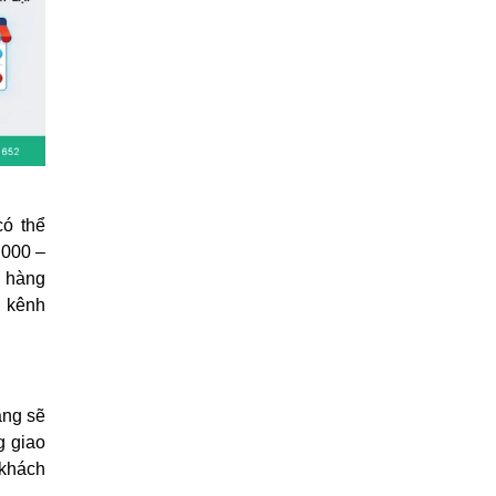
có thể
.000 –
h hàng
c kênh
àng sẽ
g giao
 khách