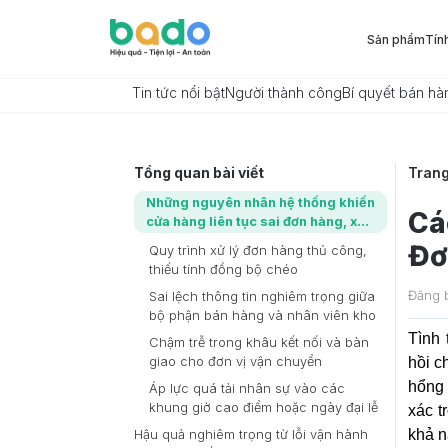
Sản phẩm
Tín
Tin tức nổi bật
Người thành công
Bí quyết bán hà
Tổng quan bài viết
Tran
Những nguyên nhân hệ thống khiến
Cá
cửa hàng liên tục sai đơn hàng, xử
lý đơn hàng chậm
Đơ
Quy trình xử lý đơn hàng thủ công,
thiếu tính đồng bộ chéo
Đăng 
Sai lệch thông tin nghiêm trọng giữa
bộ phận bán hàng và nhân viên kho
Tình 
Chậm trễ trong khâu kết nối và bàn
giao cho đơn vị vận chuyển
hồi c
hổng 
Áp lực quá tải nhân sự vào các
khung giờ cao điểm hoặc ngày đại lễ
xác t
khả n
Hậu quả nghiêm trọng từ lỗi vận hành