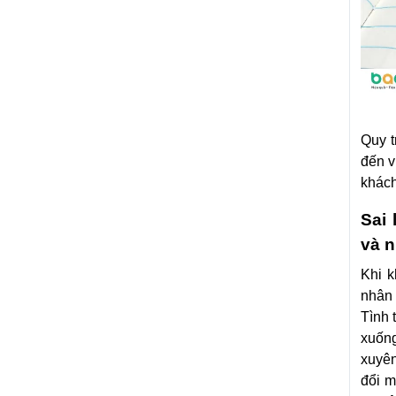
Quy t
đến v
khách
Sai 
và n
Khi k
nhân 
Tình 
xuống
xuyên
đổi m