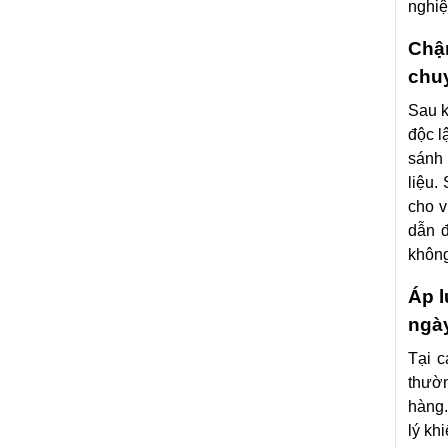
nghiệ
Chậm
chu
Sau k
độc l
sánh 
liệu.
cho v
dẫn 
không
Áp l
ngày
Tại 
thườ
hàng.
lý kh