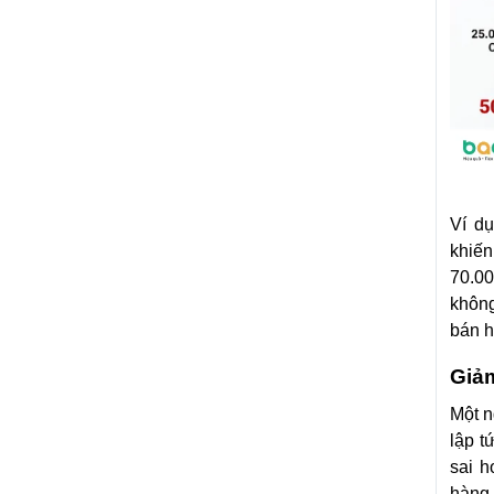
Ví dụ
khiến
70.0
không
bán h
Giảm
Một n
lập t
sai h
hàng 