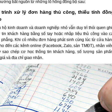
hường bắt nguồn từ những lỗ hổng đồng bộ sau:
trình xử lý đơn hàng thủ công, thiếu tính đồ
o
 hộ kinh doanh và doanh nghiệp nhỏ vẫn duy trì thói quen gh
 tin khách hàng bằng sổ tay hoặc nhập liệu thủ công vào cá
 phẳng. Khi có nhiều đơn hàng phát sinh cùng lúc từ cửa hàn
cho đến các kênh online (Facebook, Zalo, sàn TMĐT), nhân viê
ay sao chép cơ học thông tin khách hàng, số lượng sản ph
giá và địa chỉ giao nhận.