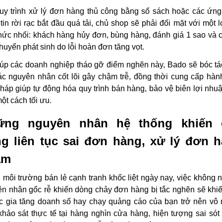
uy trình xử lý đơn hàng
thủ công bằng sổ sách hoặc các ứn
tin rời rạc bắt đầu quá tải, chủ shop sẽ phải đối mặt với một l
hức nhối: khách hàng hủy đơn, bùng hàng, đánh giá 1 sao và c
huyển phát sinh do
lỗi hoàn đơn
tăng vọt.
úp các doanh nghiệp tháo gỡ điểm nghẽn này, Bado sẽ bóc tá
các nguyên nhân cốt lõi gây chậm trễ, đồng thời cung cấp hàn
pháp giúp tự động hóa quy trình bán hàng, bảo vệ biên lợi nhu
ột cách tối ưu.
ững nguyên nhân hệ thống khiến 
g liên tục sai đơn hàng, xử lý đơn 
ậm
 môi trường bán lẻ cạnh tranh khốc liệt ngày nay, việc không 
n nhân gốc rễ khiến dòng chảy đơn hàng bị tắc nghẽn sẽ khi
c gia tăng doanh số hay chạy quảng cáo của bạn trở nên vô 
hảo sát thực tế tại hàng nghìn cửa hàng, hiện tượng sai sót 