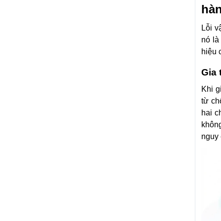
hàn
Lỗi v
nó là
hiệu 
Gia 
Khi g
từ ch
hai c
không
nguy 