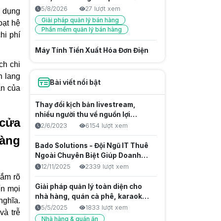
cần có
5/8/2026
27 lượt xem
g dụng
Giải pháp quản lý bán hàng
oạt hệ
Phần mềm quản lý bán hàng
hi phí
Máy Tính Tiền Xuất Hóa Đơn Điện
Tử Kết Nối Cơ Quan Thuế
ch chi
5/8/2026
18 lượt xem
h lang
Bài viết nổi bật
Hóa đơn từ máy tính tiền
ận của
Website Bán Hàng Chuyên Nghiệp
Thay đổi kịch bản livestream,
Tối Ưu Doanh Số Bado
nhiều người thu về nguồn lợi
cửa
nhuận khủng
5/8/2026
16 lượt xem
2/6/2023
6154 lượt xem
Giải pháp quản lý bán hàng
hàng
Bado Solutions - Đội Ngũ IT Thuê
Ngoài Chuyên Biệt Giúp Doanh
Chuẩn Hóa Chính Sách Thưởng
Nghiệp Tăng Tốc Sản Phẩm Số
Nhờ Phần Mềm Tính Hoa Hồng Kỹ
12/11/2025
2339 lượt xem
nắm rõ
Thuật Viên
5/8/2026
18 lượt xem
Giải pháp quản lý toàn diện cho
ến mọi
Quản lý nhân viên
nhà hàng, quán cà phê, karaoke &
Phần mềm quản lý bán hàng
nghĩa.
club billiards
5/5/2025
1833 lượt xem
Giải pháp quản lý bán hàng
và trễ
Nhà hàng & quán ăn