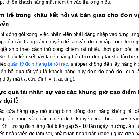
p, khiến khách hàng mất niềm tin vào thương hiệu.
 trễ trong khâu kết nối và bàn giao cho đơn v
yển
hi đóng gói xong, việc nhân viên phải đăng nhập vào từng ứn
ập của các hãng vận chuyển để tạo vận đơn, nhập trọng lượng
giá ship theo cách thủ công chiếm rất nhiều thời gian bóc t
 Sự thiếu liên kết này khiến hàng hóa bị ứ đọng tại kho lâu hơn
iệc
quản lý đơn hàng bị rời rạc
, shipper không đến lấy hàng kịp
đến hệ quả tất yếu là khách hàng hủy đơn do chờ đợi quá 
 thấy mã tra cứu định vị (tracking).
ực quá tải nhân sự vào các khung giờ cao điểm
 đại lễ
các cửa hàng quy mô trung bình, dòng đơn hàng không rải 
ng tập trung vào các chiến dịch khuyến mãi hoặc livestre
 Khi lượng đơn tăng đột biến gấp 5 - 10 lần ngày thường, áp l
iến nhân viên dễ làm sai, nhầm lẫn nhãn dán (label) giữa đơn n