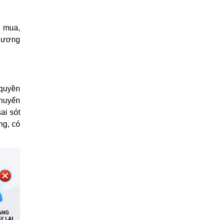
i mua,
thương
 quyền
chuyển
ai sót
ng, có