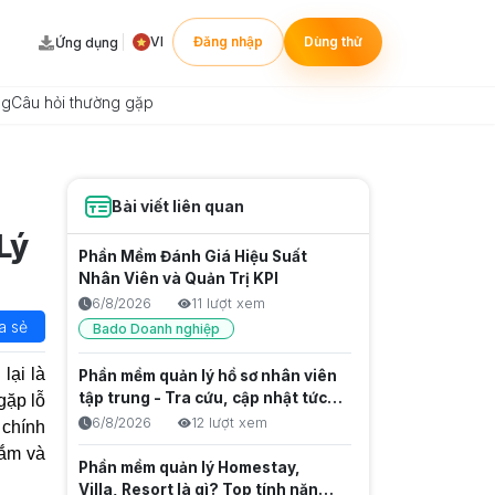
VI
Đăng nhập
Dùng thử
Ứng dụng
ng
Câu hỏi thường gặp
Bài viết liên quan
Lý
Phần Mềm Đánh Giá Hiệu Suất
Nhân Viên và Quản Trị KPI
6/8/2026
11 lượt xem
a sẻ
Bado Doanh nghiệp
 lại là
Phần mềm quản lý hồ sơ nhân viên
tập trung - Tra cứu, cập nhật tức
gặp lỗ
thời và Chuẩn hóa dữ liệu gốc
6/8/2026
12 lượt xem
 chính
sắm và
Phần mềm quản lý Homestay,
Villa, Resort là gì? Top tính năng