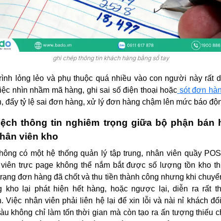
ghi chép thông tin khách hàng bằng sổ tay
rình lỏng lẻo và phụ thuộc quá nhiều vào con người này rất 
iệc nhìn nhầm mã hàng, ghi sai số điện thoại hoặc
sót đơn hà
, đẩy tỷ lệ sai đơn hàng, xử lý đơn hàng chậm lên mức báo độ
lệch thông tin nghiêm trọng giữa bộ phận bán
hân viên kho
hông có một hệ thống quản lý tập trung, nhân viên quầy PO
viên trực page không thể nắm bắt được số lượng tồn kho th
trạng đơn hàng đã chốt và thu tiền thành công nhưng khi chuyể
 kho lại phát hiện hết hàng, hoặc ngược lại, diễn ra rất 
. Việc nhân viên phải liên hệ lại để xin lỗi và nài nỉ khách đổ
àu không chỉ làm tốn thời gian mà còn tạo ra ấn tượng thiếu 