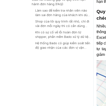
hạn t
hành đơn hàng (FAQ)
Làm sao để kiểm tra nhân viên nào
Quy 
làm sai đơn hàng của khách khi dùng
ché
hệ thống Bado?
Shop của tôi quy trình rất nhỏ, chỉ đi
vài đơn mỗi ngày thì có cần dùng
Nhiều
phần mềm không?
thông
Khi có sự cố về lỗi hoàn đơn từ
shipper, phần mềm Bado xử lý dữ liệu
Excel
như thế nào?
tiếp 
Hệ thống Bado có giúp kiểm soát tiến
độ giao nhận của các đơn vị vận
tự t
chuyển không?
giảm 