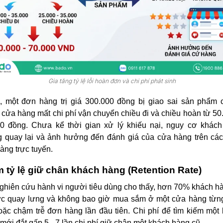
Gia tăng tỷ lệ lỗi hoàn đơn và chi phí phát sinh
, một đơn hàng trị giá 300.000 đồng bị giao sai sản phẩm 
 cửa hàng mất chi phí vận chuyển chiều đi và chiều hoàn từ 50
00 đồng. Chưa kể thời gian xử lý khiếu nại, nguy cơ khác
 quay lại và ảnh hưởng đến đánh giá của cửa hàng trên cá
àng trực tuyến.
 tỷ lệ giữ chân khách hàng (Retention Rate)
ghiên cứu hành vi người tiêu dùng cho thấy, hơn 70% khách h
ức quay lưng và không bao giờ mua sắm ở một cửa hàng từn
oặc chậm trễ đơn hàng lần đầu tiên. Chi phí để tìm kiếm một
mới đắt gấp 5 - 7 lần chi phí giữ chân một khách hàng cũ.