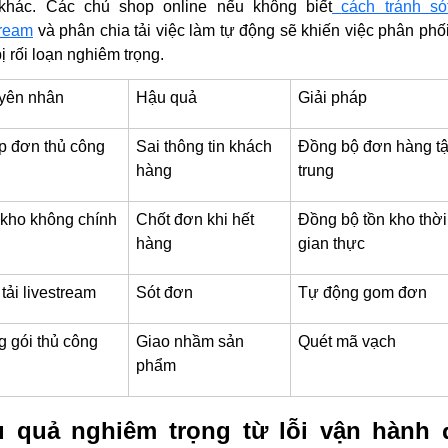
khác. Các chủ shop online nếu không biết
cách tránh só
tream
và phân chia tải việc làm tự động sẽ khiến việc phân phố
bị rối loạn nghiêm trọng.
yên nhân
Hậu quả
Giải pháp
 đơn thủ công
Sai thông tin khách
Đồng bộ đơn hàng t
hàng
trung
kho không chính
Chốt đơn khi hết
Đồng bộ tồn kho thời
hàng
gian thực
tải livestream
Sót đơn
Tự động gom đơn
 gói thủ công
Giao nhầm sản
Quét mã vạch
phẩm
 quả nghiêm trọng từ lỗi vận hành