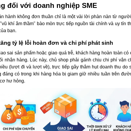
g đối với doanh nghiệp SME
ận hành không đơn thuần chỉ là một vài lời phàn nàn từ ngườ
 "vũ khí âm thầm" bào mòn trực tiếp nguồn tài chính và uy tín 
của bạn.
tăng tỷ lệ lỗi hoàn đơn và chi phí phát sinh
iao sai sản phẩm hoặc giao quá trễ, khách hàng hoàn toàn có
ối nhận hàng. Lúc này, chủ shop phải gánh chịu chi phí vận 
hiều (lượt đi và lượt về), trực tiếp gây thâm hụt doanh thu do s
 đáng có trong khi hàng hóa bị giam giữ nhiều tuần trên đườ
cơ hư hỏng.