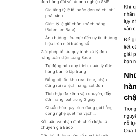
đơn hàng đối với doanh nghiệp SME
Khi
q
Gia tăng tỷ lệ lỗi hoàn đơn và chi phí
nhắn 
phát sinh
lụy n
Giảm tỷ lệ giữ chân khách hàng
vận c
(Retention Rate)
Ảnh hưởng tiêu cực đến uy tín thương
Để gi
hiệu trên môi trường số
tiết 
Giải pháp tối ưu quy trình xử lý đơn
giải 
hàng toàn diện cùng Bado
bạn m
Tự động hóa quy trình, quản lý đơn
hàng bán lẻ tập trung
Nh
Đồng bộ tồn kho real-time, chặn
hàn
đứng rủi ro lệch hàng, sót đơn
Tích hợp đa kênh vận chuyển, đẩy
ch
đơn hàng loạt trong 3 giây
Chuẩn hóa quy trình đóng gói bằng
Trong
công nghệ quét mã vạch
nguyê
(Barcode/QR)
Kết luận và nhận định chiến lược từ
nỗ lự
chuyên gia Bado
Qua k
Câu hỏi thường gặp về quy trình vận