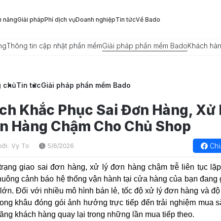
h năng
Giải pháp
Phí dịch vụ
Doanh nghiệp
Tin tức
Về Bado
ng
Thông tin cập nhật phần mềm
Giải pháp phần mềm Bado
Khách hà
g chủ
Tin tức
Giải pháp phần mềm Bado
ch Khắc Phục Sai Đơn Hàng, Xử 
n Hàng Chậm Cho Chủ Shop
Chi
bởi: Vy To
5/6/2026
trạng giao
sai đơn hàng, xử lý đơn hàng chậm
trễ liên tục lặp
huông cảnh báo hệ thống vận hành tại cửa hàng của bạn đang 
lớn. Đối với nhiều mô hình bán lẻ, tốc độ xử lý đơn hàng và độ
rong khâu đóng gói ảnh hưởng trực tiếp đến trải nghiệm mua 
ăng khách hàng quay lại trong những lần mua tiếp theo.