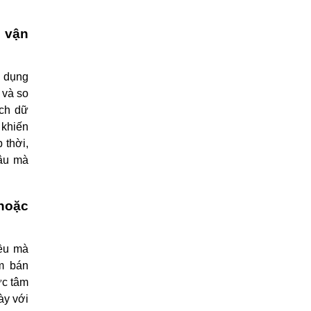
ị vận
g dụng
 và so
ách dữ
 khiến
 thời,
lâu mà
 hoặc
đều mà
am bán
ực tâm
ày với