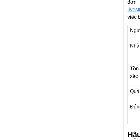
đơn 
lives
việc 
Ngu
Nhập
Tồn 
xác
Quá 
Đóng
Hậu