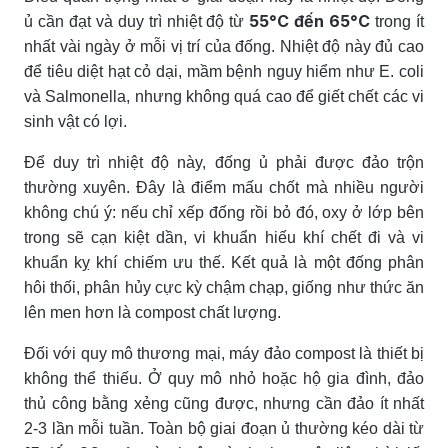
55°C đến 65°C
ủ cần đạt và duy trì nhiệt độ từ
trong ít
nhất vài ngày ở mỗi vị trí của đống. Nhiệt độ này đủ cao
để tiêu diệt hạt cỏ dại, mầm bệnh nguy hiểm như E. coli
và Salmonella, nhưng không quá cao để giết chết các vi
sinh vật có lợi.
Để duy trì nhiệt độ này, đống ủ phải được đảo trộn
thường xuyên. Đây là điểm mấu chốt mà nhiều người
không chú ý: nếu chỉ xếp đống rồi bỏ đó, oxy ở lớp bên
trong sẽ cạn kiệt dần, vi khuẩn hiếu khí chết đi và vi
khuẩn kỵ khí chiếm ưu thế. Kết quả là một đống phân
hôi thối, phân hủy cực kỳ chậm chạp, giống như thức ăn
lên men hơn là compost chất lượng.
Đối với quy mô thương mại, máy đảo compost là thiết bị
không thể thiếu. Ở quy mô nhỏ hoặc hộ gia đình, đảo
thủ công bằng xẻng cũng được, nhưng cần đảo ít nhất
2-3 lần mỗi tuần. Toàn bộ giai đoạn ủ thường kéo dài từ