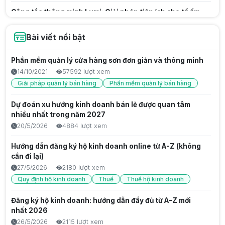
Công tắc thông minh Lumi: Giải pháp tiện ích cho tổ ấm
hiện đại
10/8/2026
3 lượt xem
Bài viết nổi bật
Nhà Thông Minh Là Gì? Cách Hoạt Động Và Lợi Ích Cho
Phần mềm quản lý cửa hàng sơn đơn giản và thông minh
Cuộc Sống Hiện Đại
14/10/2021
57592 lượt xem
8/8/2026
20 lượt xem
Giải pháp quản lý bán hàng
Phần mềm quản lý bán hàng
Mạng lưới bảo hành tủ lạnh LG chính hãng tại Việt Nam
Dự đoán xu hướng kinh doanh bán lẻ được quan tâm
và tiêu chuẩn dịch vụ cao cấp
nhiều nhất trong năm 2027
8/8/2026
21 lượt xem
20/5/2026
4884 lượt xem
Tổng quan về hệ thống bảo hành Casper và sự bứt phá
Hướng dẫn đăng ký hộ kinh doanh online từ A-Z (không
của thương hiệu điện lạnh Thái Lan
cần đi lại)
8/8/2026
27 lượt xem
27/5/2026
2180 lượt xem
Bản đồ mạng lưới trung tâm bảo hành tủ lạnh Samsung
Quy định hộ kinh doanh
Thuế
Thuế hộ kinh doanh
và xu hướng hỗ trợ kỹ thuật hiện đại
Đăng ký hộ kinh doanh: hướng dẫn đầy đủ từ A-Z mới
8/8/2026
17 lượt xem
nhất 2026
Tổng quan về hệ thống bảo hành Apple tại Việt Nam và
26/5/2026
2115 lượt xem