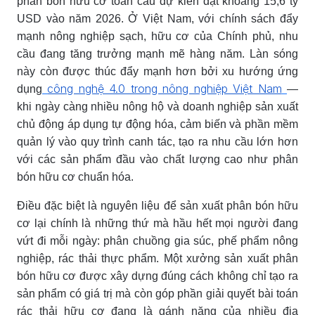
phân bón hữu cơ toàn cầu dự kiến đạt khoảng 15,6 tỷ
USD vào năm 2026. Ở Việt Nam, với chính sách đẩy
mạnh nông nghiệp sạch, hữu cơ của Chính phủ, nhu
cầu đang tăng trưởng mạnh mẽ hàng năm. Làn sóng
này còn được thúc đẩy mạnh hơn bởi xu hướng ứng
công nghệ 4.0 trong nông nghiệp Việt Nam
dụng
—
khi ngày càng nhiều nông hộ và doanh nghiệp sản xuất
chủ động áp dụng tự động hóa, cảm biến và phần mềm
quản lý vào quy trình canh tác, tạo ra nhu cầu lớn hơn
với các sản phẩm đầu vào chất lượng cao như phân
bón hữu cơ chuẩn hóa.
Điều đặc biệt là nguyên liệu để sản xuất phân bón hữu
cơ lại chính là những thứ mà hầu hết mọi người đang
vứt đi mỗi ngày: phân chuồng gia súc, phế phẩm nông
nghiệp, rác thải thực phẩm. Một xưởng sản xuất phân
bón hữu cơ được xây dựng đúng cách không chỉ tạo ra
sản phẩm có giá trị mà còn góp phần giải quyết bài toán
rác thải hữu cơ đang là gánh nặng của nhiều địa