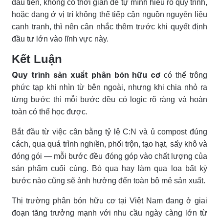
đầu tiên, không có thời gian để tự mình hiểu rõ quy trình,
hoặc đang ở vị trí không thể tiếp cận nguồn nguyên liệu
cạnh tranh, thì nên cân nhắc thêm trước khi quyết định
đầu tư lớn vào lĩnh vực này.
Kết Luận
Quy trình sản xuất phân bón hữu cơ
có thể trông
phức tạp khi nhìn từ bên ngoài, nhưng khi chia nhỏ ra
từng bước thì mỗi bước đều có logic rõ ràng và hoàn
toàn có thể học được.
Bắt đầu từ việc cân bằng tỷ lệ C:N và ủ compost đúng
cách, qua quá trình nghiền, phối trộn, tạo hạt, sấy khô và
đóng gói — mỗi bước đều đóng góp vào chất lượng của
sản phẩm cuối cùng. Bỏ qua hay làm qua loa bất kỳ
bước nào cũng sẽ ảnh hưởng đến toàn bộ mẻ sản xuất.
Thị trường phân bón hữu cơ tại Việt Nam đang ở giai
đoạn tăng trưởng mạnh với nhu cầu ngày càng lớn từ