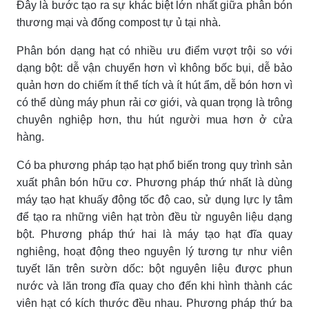
Đây là bước tạo ra sự khác biệt lớn nhất giữa phân bón
thương mại và đống compost tự ủ tại nhà.
Phân bón dạng hạt có nhiều ưu điểm vượt trội so với
dạng bột: dễ vận chuyển hơn vì không bốc bụi, dễ bảo
quản hơn do chiếm ít thể tích và ít hút ẩm, dễ bón hơn vì
có thể dùng máy phun rải cơ giới, và quan trọng là trông
chuyên nghiệp hơn, thu hút người mua hơn ở cửa
hàng.
Có ba phương pháp tạo hạt phổ biến trong quy trình sản
xuất phân bón hữu cơ. Phương pháp thứ nhất là dùng
máy tạo hạt khuấy động tốc độ cao, sử dụng lực ly tâm
để tạo ra những viên hạt tròn đều từ nguyên liệu dạng
bột. Phương pháp thứ hai là máy tạo hạt đĩa quay
nghiêng, hoạt động theo nguyên lý tương tự như viên
tuyết lăn trên sườn dốc: bột nguyên liệu được phun
nước và lăn trong đĩa quay cho đến khi hình thành các
viên hạt có kích thước đều nhau. Phương pháp thứ ba