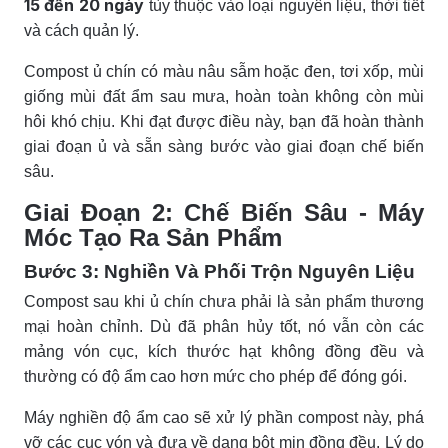
15 đến 20 ngày
tùy thuộc vào loại nguyên liệu, thời tiết
và cách quản lý.
Compost ủ chín có màu nâu sẫm hoặc đen, tơi xốp, mùi
giống mùi đất ẩm sau mưa, hoàn toàn không còn mùi
hôi khó chịu. Khi đạt được điều này, bạn đã hoàn thành
giai đoạn ủ và sẵn sàng bước vào giai đoạn chế biến
sâu.
Giai Đoạn 2: Chế Biến Sâu - Máy
Móc Tạo Ra Sản Phẩm
Bước 3: Nghiền Và Phối Trộn Nguyên Liệu
Compost sau khi ủ chín chưa phải là sản phẩm thương
mại hoàn chỉnh. Dù đã phân hủy tốt, nó vẫn còn các
mảng vón cục, kích thước hạt không đồng đều và
thường có độ ẩm cao hơn mức cho phép để đóng gói.
Máy nghiền độ ẩm cao sẽ xử lý phần compost này, phá
vỡ các cục vón và đưa về dạng bột mịn đồng đều. Lý do