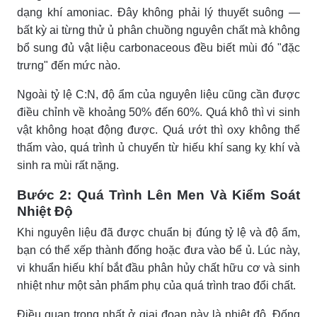
dạng khí amoniac. Đây không phải lý thuyết suông —
bất kỳ ai từng thử ủ phân chuồng nguyên chất mà không
bổ sung đủ vật liệu carbonaceous đều biết mùi đó "đặc
trưng" đến mức nào.
Ngoài tỷ lệ C:N, độ ẩm của nguyên liệu cũng cần được
điều chỉnh về khoảng 50% đến 60%. Quá khô thì vi sinh
vật không hoạt động được. Quá ướt thì oxy không thể
thấm vào, quá trình ủ chuyển từ hiếu khí sang kỵ khí và
sinh ra mùi rất nặng.
Bước 2: Quá Trình Lên Men Và Kiểm Soát
Nhiệt Độ
Khi nguyên liệu đã được chuẩn bị đúng tỷ lệ và độ ẩm,
bạn có thể xếp thành đống hoặc đưa vào bể ủ. Lúc này,
vi khuẩn hiếu khí bắt đầu phân hủy chất hữu cơ và sinh
nhiệt như một sản phẩm phụ của quá trình trao đổi chất.
Điều quan trọng nhất ở giai đoạn này là nhiệt độ. Đống