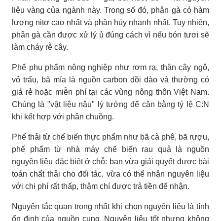
liệu vàng của ngành này. Trong số đó, phân gà có hàm
lượng nitơ cao nhất và phân hủy nhanh nhất. Tuy nhiên,
phân gà cần được xử lý ủ đúng cách vì nếu bón tươi sẽ
làm cháy rễ cây.
Phế phụ phẩm nông nghiệp như rơm rạ, thân cây ngô,
vỏ trấu, bã mía là nguồn carbon dồi dào và thường có
giá rẻ hoặc miễn phí tại các vùng nông thôn Việt Nam.
Chúng là "vật liệu nâu" lý tưởng để cân bằng tỷ lệ C:N
khi kết hợp với phân chuồng.
Phế thải từ chế biến thực phẩm như bã cà phê, bã rượu,
phế phẩm từ nhà máy chế biến rau quả là nguồn
nguyên liệu đặc biệt ở chỗ: bạn vừa giải quyết được bài
toán chất thải cho đối tác, vừa có thể nhận nguyên liệu
với chi phí rất thấp, thậm chí được trả tiền để nhận.
Nguyên tắc quan trọng nhất khi chọn nguyên liệu là tính
ổn định của nguồn cung. Nguyên liệu tốt nhưng không