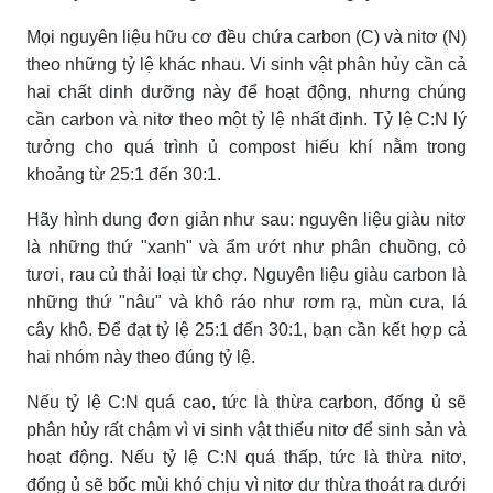
Mọi nguyên liệu hữu cơ đều chứa carbon (C) và nitơ (N)
theo những tỷ lệ khác nhau. Vi sinh vật phân hủy cần cả
hai chất dinh dưỡng này để hoạt động, nhưng chúng
cần carbon và nitơ theo một tỷ lệ nhất định. Tỷ lệ C:N lý
tưởng cho quá trình ủ compost hiếu khí nằm trong
khoảng từ 25:1 đến 30:1.
Hãy hình dung đơn giản như sau: nguyên liệu giàu nitơ
là những thứ "xanh" và ẩm ướt như phân chuồng, cỏ
tươi, rau củ thải loại từ chợ. Nguyên liệu giàu carbon là
những thứ "nâu" và khô ráo như rơm rạ, mùn cưa, lá
cây khô. Để đạt tỷ lệ 25:1 đến 30:1, bạn cần kết hợp cả
hai nhóm này theo đúng tỷ lệ.
Nếu tỷ lệ C:N quá cao, tức là thừa carbon, đống ủ sẽ
phân hủy rất chậm vì vi sinh vật thiếu nitơ để sinh sản và
hoạt động. Nếu tỷ lệ C:N quá thấp, tức là thừa nitơ,
đống ủ sẽ bốc mùi khó chịu vì nitơ dư thừa thoát ra dưới