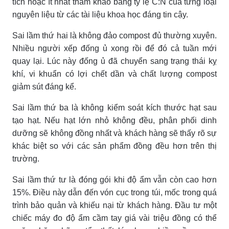
tích hoặc ít nhất tham khảo bảng tỷ lệ C:N của từng loại
nguyên liệu từ các tài liệu khoa học đáng tin cậy.
Sai lầm thứ hai là không đảo compost đủ thường xuyên.
Nhiều người xếp đống ủ xong rồi để đó cả tuần mới
quay lại. Lúc này đống ủ đã chuyển sang trạng thái kỵ
khí, vi khuẩn có lợi chết dần và chất lượng compost
giảm sút đáng kể.
Sai lầm thứ ba là không kiểm soát kích thước hạt sau
tạo hạt. Nếu hạt lớn nhỏ không đều, phân phối dinh
dưỡng sẽ không đồng nhất và khách hàng sẽ thấy rõ sự
khác biệt so với các sản phẩm đồng đều hơn trên thị
trường.
Sai lầm thứ tư là đóng gói khi độ ẩm vẫn còn cao hơn
15%. Điều này dẫn đến vón cục trong túi, mốc trong quá
trình bảo quản và khiếu nại từ khách hàng. Đầu tư một
chiếc máy đo độ ẩm cầm tay giá vài triệu đồng có thể