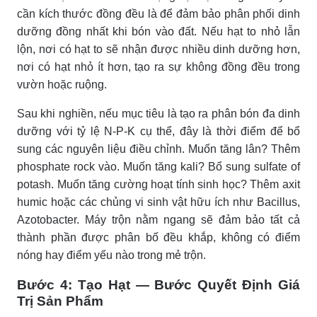
cần kích thước đồng đều là để đảm bảo phân phối dinh
dưỡng đồng nhất khi bón vào đất. Nếu hạt to nhỏ lẫn
lộn, nơi có hạt to sẽ nhận được nhiều dinh dưỡng hơn,
nơi có hạt nhỏ ít hơn, tạo ra sự không đồng đều trong
vườn hoặc ruộng.
Sau khi nghiền, nếu mục tiêu là tạo ra phân bón đa dinh
dưỡng với tỷ lệ N-P-K cụ thể, đây là thời điểm để bổ
sung các nguyên liệu điều chỉnh. Muốn tăng lân? Thêm
phosphate rock vào. Muốn tăng kali? Bổ sung sulfate of
potash. Muốn tăng cường hoạt tính sinh học? Thêm axit
humic hoặc các chủng vi sinh vật hữu ích như Bacillus,
Azotobacter. Máy trộn nằm ngang sẽ đảm bảo tất cả
thành phần được phân bố đều khắp, không có điểm
nóng hay điểm yếu nào trong mẻ trộn.
Bước 4: Tạo Hạt — Bước Quyết Định Giá
Trị Sản Phẩm