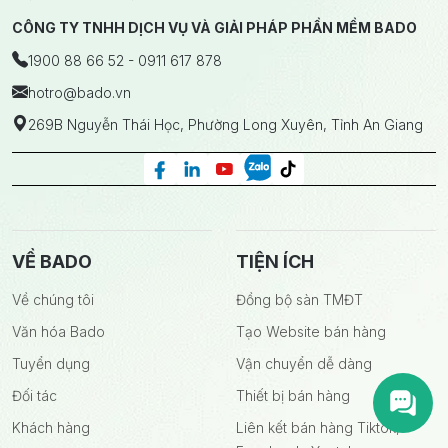
CÔNG TY TNHH DỊCH VỤ VÀ GIẢI PHÁP PHẦN MỀM BADO
1900 88 66 52 - 0911 617 878
hotro
@bado.vn
269B Nguyễn Thái Học, Phường Long Xuyên, Tỉnh An Giang
VỀ BADO
TIỆN ÍCH
Về chúng tôi
Đồng bộ sàn TMĐT
Văn hóa Bado
Tạo Website bán hàng
Tuyển dụng
Vận chuyển dễ dàng
Đối tác
Thiết bị bán hàng
Khách hàng
Liên kết bán hàng Tiktok,