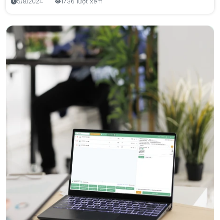
5/8/2024
1736 lượt xem
7/8/2026
11 lượt xem
Giải pháp quản lý bán hàng
Khó chăm sóc khách hàng
Quản lý khách hàng
eTax Mobile: Hướng Dẫn Tra Cứu & Nộp Thuế Mới Nhất
2026
Giải Pháp Quản Lý Nhà Hàng, Quán Ăn Chuyên Nghiệp
7/8/2026
11 lượt xem
21/9/2024
1510 lượt xem
Thuế
Học Cách Quản Lý Liệu Trình Spa Hiệu Quả Với Bado
Phần Mềm Đánh Giá Hiệu Suất Nhân Viên và Quản Trị
Care
KPI
10/8/2024
1467 lượt xem
6/8/2026
18 lượt xem
Quản lý nhân viên
Quản lý khách hàng
Bado Doanh nghiệp
Bado Care - Nền Tảng Quản Lý Spa và Hair Salon
Chuyên Nghiệp
21/8/2024
1466 lượt xem
Spa & Salon
Khó chăm sóc khách hàng
Quản lý khách hàng
Cách Bán Hàng Trên TikTok Shop: Hướng Dẫn Chi Tiết
Từ A Đến Z Cho Người Mới Bắt Đầu
15/4/2026
1372 lượt xem