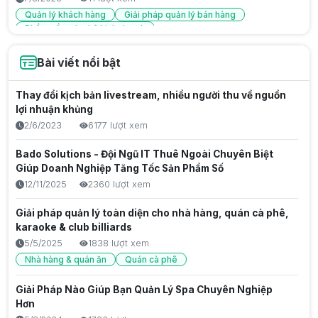
Quản lý khách hàng
Giải pháp quản lý bán hàng
Phần mềm cho hộ kinh doanh
Phân Quyền Nhân Viên Thu Ngân Để Giảm Sai Sót Trong
Bài viết nổi bật
Thanh Toán
7/8/2026
9 lượt xem
Thay đổi kịch bản livestream, nhiều người thu về nguồn
Quản lý nhân viên
Giải pháp quản lý bán hàng
lợi nhuận khủng
Phần mềm cho hộ kinh doanh
2/6/2023
6177 lượt xem
Phân Quyền Nhân Viên Kho - Giải Pháp Quản Lý Hàng
Bado Solutions - Đội Ngũ IT Thuê Ngoài Chuyên Biệt
Hóa Chặt Chẽ
Giúp Doanh Nghiệp Tăng Tốc Sản Phẩm Số
7/8/2026
13 lượt xem
12/11/2025
2360 lượt xem
Quản lý nhân viên
Phần mềm quản lý bán hàng
Giải pháp quản lý bán hàng
Giải pháp quản lý toàn diện cho nhà hàng, quán cà phê,
karaoke & club billiards
Kinh nghiệm vận hành Homestay/Villa chuyên nghiệp:
5/5/2025
1838 lượt xem
Từ Check-in đến Báo cáo doanh thu
Nhà hàng & quán ăn
Quán cà phê
7/8/2026
8 lượt xem
Giải Pháp Nào Giúp Bạn Quản Lý Spa Chuyên Nghiệp
Cách quản lý đặt phòng đa kênh, chống Overbooking
Hơn
cho Homestay/Villa