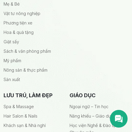
Mẹ & Bé
Vật tư nông nghiệp
Phương tiện xe
Hoa & quà tặng
Giặt sấy
Sách & văn phòng phẩm
Mỹ phẩm
Nông sản & thực phẩm
Sản xuất
LƯU TRÚ, LÀM ĐẸP
GIÁO DỤC
Spa & Massage
Ngoại ngữ – Tin học
Hair Salon & Nails
Năng khiếu – Giáo dục trẻ em
Khách sạn & Nhà nghỉ
Học viện Nghề & Đào tạo