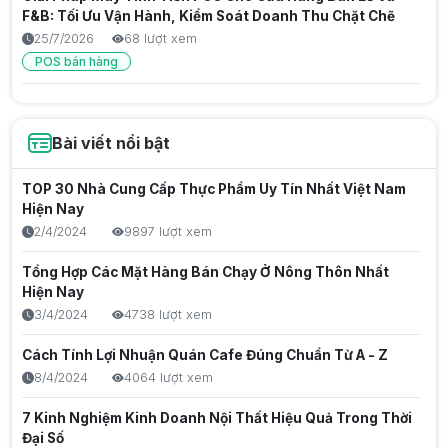
F&B: Tối Ưu Vận Hành, Kiểm Soát Doanh Thu Chặt Chẽ
25/7/2026
68 lượt xem
POS bán hàng
Giải Pháp Máy Tính Tiền Hộ Kinh Doanh: Tối Ưu Vận
Hành, Chống Thất Thoát Hiệu Quả
Bài viết nổi bật
25/7/2026
69 lượt xem
Thu nhập thụ động là gì? Cách tạo nguồn thu bền vững
TOP 30 Nhà Cung Cấp Thực Phẩm Uy Tín Nhất Việt Nam
trong thời đại số
Hiện Nay
25/7/2026
55 lượt xem
2/4/2024
9897 lượt xem
Đánh Giá Top 5 Máy POS Tính Tiền Nhỏ Gọn, Giá Rẻ Cho
Tổng Hợp Các Mặt Hàng Bán Chạy Ở Nông Thôn Nhất
Mọi Ngành Hàng
Hiện Nay
24/7/2026
72 lượt xem
3/4/2024
4738 lượt xem
POS bán hàng
Cách Tính Lợi Nhuận Quán Cafe Đúng Chuẩn Từ A - Z
Máy pos cầm tay tối ưu vận hành takeaway, quán cafe
8/4/2024
4064 lượt xem
và tiệm trà sữa
7 Kinh Nghiệm Kinh Doanh Nội Thất Hiệu Quả Trong Thời
24/7/2026
86 lượt xem
Đại Số
POS bán hàng
Quán cà phê