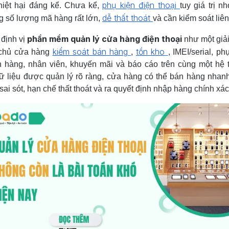
phụ kiện điện thoại
hiệt hại đáng kể. Chưa kể,
tuy giá trị n
dễ thất thoát
 số lượng mã hàng rất lớn,
và cần kiểm soát liên
phần mềm quản lý cửa hàng điện thoại
định vị
như một giả
kiểm soát bán hàng
tồn kho
 chủ cửa hàng
,
, IMEI/serial, ph
 hàng, nhân viên, khuyến mãi và báo cáo trên cùng một hệ 
ữ liệu được quản lý rõ ràng, cửa hàng có thể bán hàng nhan
sai sót, hạn chế thất thoát và ra quyết định nhập hàng chính xá