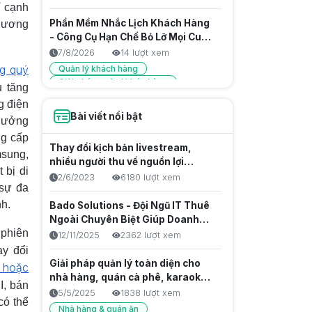
ỉ cạnh
Phần Mềm Nhắc Lịch Khách Hàng
thương
- Công Cụ Hạn Chế Bỏ Lỡ Mọi Cuộc
Hẹn
7/8/2026
14 lượt xem
ng quý
Quản lý khách hàng
Giải pháp quản lý bán hàng
u tăng
Phần mềm cho hộ kinh doanh
g điện
Bài viết nổi bật
 hưởng
Phân Quyền Nhân Viên Thu Ngân
ng cấp
Để Giảm Sai Sót Trong Thanh
Thay đổi kịch bản livestream,
Toán
msung,
7/8/2026
10 lượt xem
nhiều người thu về nguồn lợi
 bị di
Quản lý nhân viên
nhuận khủng
2/6/2023
6180 lượt xem
Giải pháp quản lý bán hàng
 sự đa
Phần mềm cho hộ kinh doanh
nh.
Bado Solutions - Đội Ngũ IT Thuê
Ngoài Chuyên Biệt Giúp Doanh
Phân Quyền Nhân Viên Kho - Giải
 phiên
Nghiệp Tăng Tốc Sản Phẩm Số
12/11/2025
2362 lượt xem
Pháp Quản Lý Hàng Hóa Chặt Chẽ
ay đổi
7/8/2026
15 lượt xem
Giải pháp quản lý toàn diện cho
 hoặc
Quản lý nhân viên
nhà hàng, quán cà phê, karaoke &
I, bán
Phần mềm quản lý bán hàng
club billiards
5/5/2025
1838 lượt xem
Giải pháp quản lý bán hàng
có thể
Nhà hàng & quán ăn