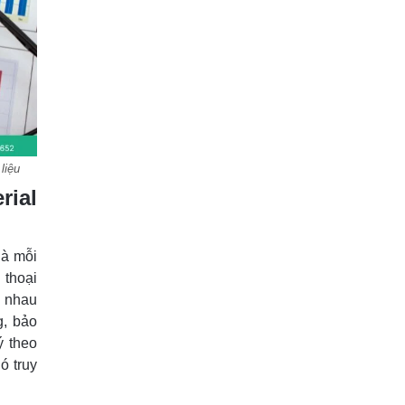
liệu
rial
là mỗi
 thoại
c nhau
g, bảo
ý theo
ó truy