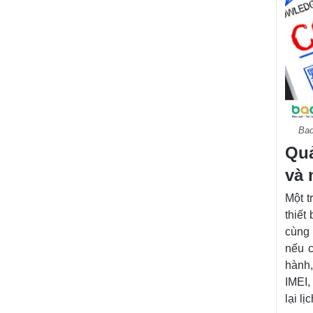
Bad
Quả
và 
Một t
thiết
cùng 
nếu c
hành,
IMEI,
lại l