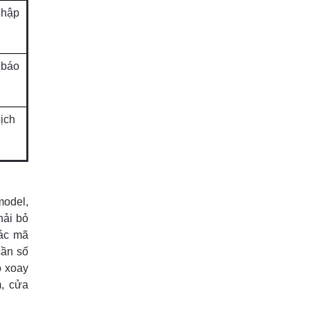
nhập
 báo
ịch
model,
hải bỏ
các mã
cần số
o xoay
m, cửa