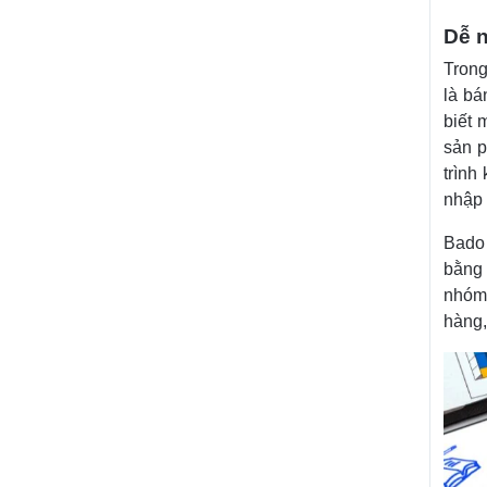
Dễ 
Trong
là bá
biết 
sản 
trình
nhập 
Bado 
bằng 
nhóm
hàng,