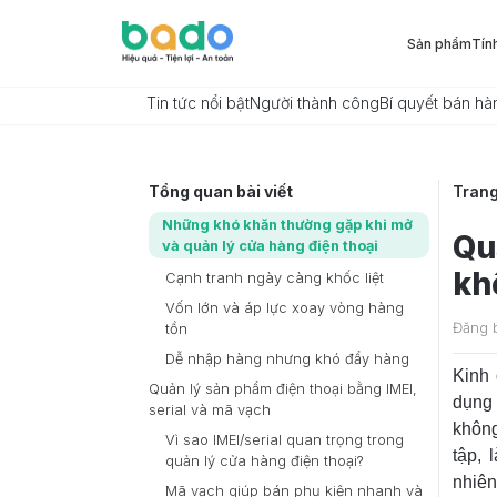
Sản phẩm
Tín
Tin tức nổi bật
Người thành công
Bí quyết bán hà
Tổng quan bài viết
Tran
Những khó khăn thường gặp khi mở
Qu
và quản lý cửa hàng điện thoại
kh
Cạnh tranh ngày càng khốc liệt
Vốn lớn và áp lực xoay vòng hàng
Đăng 
tồn
Dễ nhập hàng nhưng khó đẩy hàng
Kinh 
Quản lý sản phẩm điện thoại bằng IMEI,
dụng 
serial và mã vạch
không
Vì sao IMEI/serial quan trọng trong
tập, 
quản lý cửa hàng điện thoại?
nhiên
Mã vạch giúp bán phụ kiện nhanh và