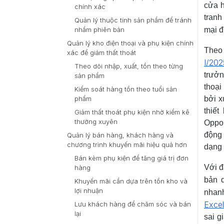
cửa h
chính xác
tranh
Quản lý thuộc tính sản phẩm để tránh
mại đ
nhầm phiên bản
Quản lý kho điện thoại và phụ kiện chính
Theo
xác để giảm thất thoát
I/202
Theo dõi nhập, xuất, tồn theo từng
trưởn
sản phẩm
thoại
Kiểm soát hàng tồn theo tuổi sản
bởi x
phẩm
thiết
Giảm thất thoát phụ kiện nhờ kiểm kê
thường xuyên
Oppo,
động 
Quản lý bán hàng, khách hàng và
chương trình khuyến mãi hiệu quả hơn
dạng 
Bán kèm phụ kiện để tăng giá trị đơn
Với đ
hàng
bản 
Khuyến mãi cần dựa trên tồn kho và
lợi nhuận
nhanh
Exce
Lưu khách hàng để chăm sóc và bán
lại
sai g