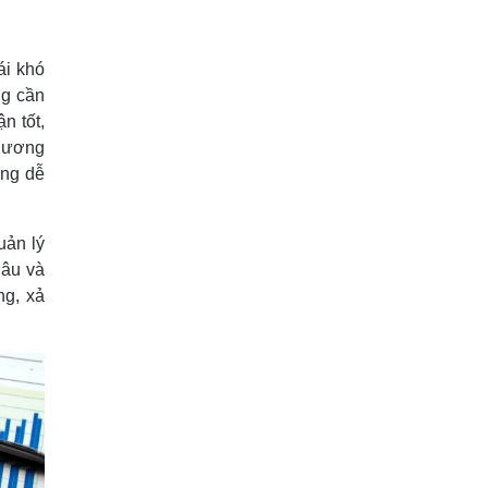
ái khó
ng cần
n tốt,
chương
àng dễ
uản lý
lâu và
g, xả