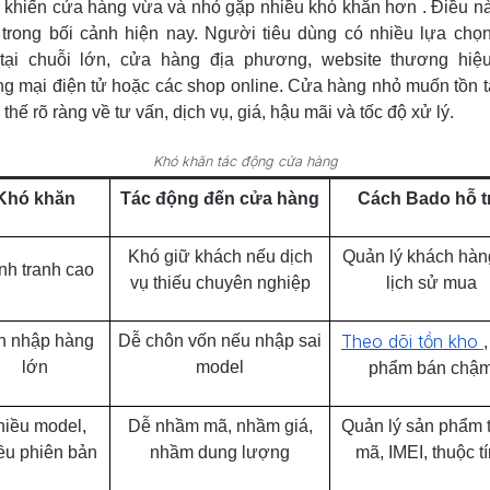
 khiến cửa hàng vừa và nhỏ gặp nhiều khó khăn hơn . Điều n
trong bối cảnh hiện nay. Người tiêu dùng có nhiều lựa chọ
tại chuỗi lớn, cửa hàng địa phương, website thương hiệu
g mại điện tử hoặc các shop online. Cửa hàng nhỏ muốn tồn t
i thế rõ ràng về tư vấn, dịch vụ, giá, hậu mãi và tốc độ xử lý.
Khó khăn tác động cửa hàng
Khó khăn
Tác động đến cửa hàng
Cách Bado hỗ t
Khó giữ khách nếu dịch
Quản lý khách hàn
nh tranh cao
vụ thiếu chuyên nghiệp
lịch sử mua
Theo dõi tồn kho
n nhập hàng
Dễ chôn vốn nếu nhập sai
lớn
model
phẩm bán chậ
iều model,
Dễ nhầm mã, nhầm giá,
Quản lý sản phẩm 
ều phiên bản
nhầm dung lượng
mã, IMEI, thuộc t