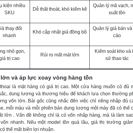
ụ kiện nhiều
Quản lý mã vạch, 
Dễ thất thoát, khó kiểm kê
SKU
xuất tồn
iá thay đổi
Quản lý giá bán và
Khó cập nhật giá đồng bộ
nhanh
cáo
ng nhỏ gọn,
Kiểm soát kho và l
Rủi ro mất mát lớn
giá trị cao
sử thao tác
lớn và áp lực xoay vòng hàng tồn
thoại là mặt hàng có giá trị cao. Một cửa hàng muốn có đủ 
ắc, dung lượng và thương hiệu để khách lựa chọn thường p
ợng vốn lớn. Bài gốc cũng nhắc đến việc chỉ riêng nhập đủ 
e, mỗi màu và mỗi phiên bản dung lượng một máy đã có thể 
ất lớn . Vấn đề không chỉ là có vốn nhập hàng, mà là làm sa
vốn nhanh. Nếu một model tồn quá lâu, giá thị trường giả
có thể mất biên lợi nhuận.