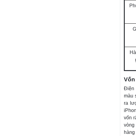
Ph
G
Hà
Vốn 
Điện 
màu s
ra lư
iPhon
vốn r
vòng 
hàng 