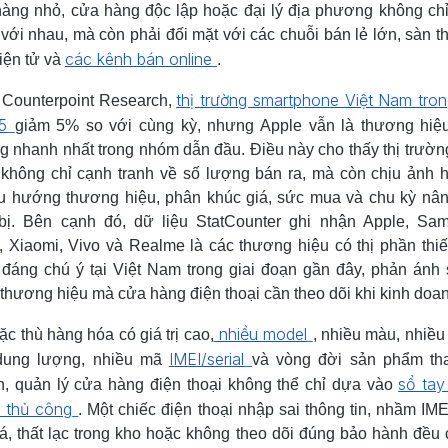
àng nhỏ, cửa hàng độc lập hoặc đại lý địa phương không ch
 với nhau, mà còn phải đối mặt với các chuỗi bán lẻ lớn, sàn 
các kênh bán online
iện tử và
.
thị trường smartphone Việt Nam tro
 Counterpoint Research,
5
giảm 5% so với cùng kỳ, nhưng Apple vẫn là thương hiệ
g nhanh nhất trong nhóm dẫn đầu. Điều này cho thấy thị trườn
 không chỉ cạnh tranh về số lượng bán ra, mà còn chịu ảnh
u hướng thương hiệu, phân khúc giá, sức mua và chu kỳ nâ
 bị. Bên cạnh đó, dữ liệu StatCounter ghi nhận Apple, Sa
 Xiaomi, Vivo và Realme là các thương hiệu có thị phần thiết
đáng chú ý tại Việt Nam trong giai đoạn gần đây, phản ánh
thương hiệu mà cửa hàng điện thoại cần theo dõi khi kinh doa
nhiều model
ặc thù hàng hóa có giá trị cao,
, nhiều màu, nhiều
IMEI/serial
dung lượng, nhiều mã
và vòng đời sản phẩm th
sổ tay
, quản lý cửa hàng điện thoại không thể chỉ dựa vào
l thủ công
. Một chiếc điện thoại nhập sai thông tin, nhầm IME
iá, thất lạc trong kho hoặc không theo dõi đúng bảo hành đều 