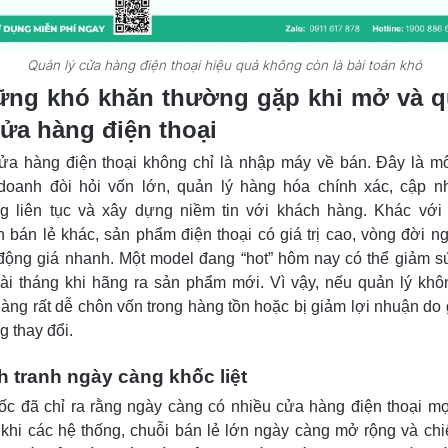
Quản lý cửa hàng điện thoại hiệu quả không còn là bài toán khó
ng khó khăn thường gặp khi mở và 
cửa hàng điện thoại
a hàng điện thoại không chỉ là nhập máy về bán. Đây là m
doanh đòi hỏi vốn lớn, quản lý hàng hóa chính xác, cập nh
g liên tục và xây dựng niềm tin với khách hàng. Khác với
 bán lẻ khác, sản phẩm điện thoại có giá trị cao, vòng đời n
động giá nhanh. Một model đang “hot” hôm nay có thể giảm s
ài tháng khi hãng ra sản phẩm mới. Vì vậy, nếu quản lý khôn
àng rất dễ chôn vốn trong hàng tồn hoặc bị giảm lợi nhuận do g
g thay đổi.
 tranh ngày càng khốc liệt
ốc đã chỉ ra rằng ngày càng có nhiều cửa hàng điện thoại mọ
 khi các hệ thống, chuỗi bán lẻ lớn ngày càng mở rộng và chi