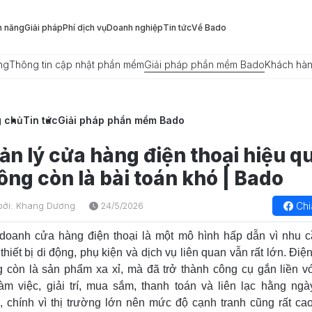
h năng
Giải pháp
Phí dịch vụ
Doanh nghiệp
Tin tức
Về Bado
ng
Thông tin cập nhật phần mềm
Giải pháp phần mềm Bado
Khách hà
g chủ
Tin tức
Giải pháp phần mềm Bado
ản lý cửa hàng điện thoại hiệu q
ông còn là bài toán khó | Bado
Chi
bởi: Khang Dương
24/5/2026
doanh cửa hàng điện thoại là một mô hình hấp dẫn vì nhu 
thiết bị di động, phụ kiện và dịch vụ liên quan vẫn rất lớn. Điện
 còn là sản phẩm xa xỉ, mà đã trở thành công cụ gắn liền v
làm việc, giải trí, mua sắm, thanh toán và liên lạc hằng ngà
, chính vì thị trường lớn nên mức độ cạnh tranh cũng rất ca