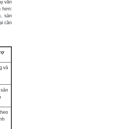
ày vẫn
n hơn:
, sàn
ại cần
rợ
g và
, sản
m
theo
ính