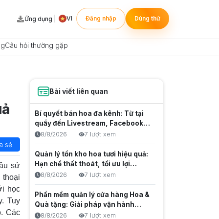
VI
Đăng nhập
Dùng thử
Ứng dụng
ng
Câu hỏi thường gặp
Bài viết liên quan
uả
Bí quyết bán hoa đa kênh: Từ tại
quầy đến Livestream, Facebook,
Zalo
8/8/2026
7 lượt xem
a sẻ
Quản lý tồn kho hoa tươi hiệu quả:
Hạn chế thất thoát, tối ưu lợi
cầu sử
nhuận
8/8/2026
7 lượt xem
 thoại
ới học
Phần mềm quản lý cửa hàng Hoa &
y. Tuy
Quà tặng: Giải pháp vận hành
o. Các
chuyên nghiệp
8/8/2026
7 lượt xem