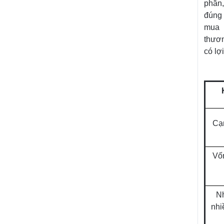
phần,
đúng 
mua 
thươn
có lợ
Cạ
Vố
Nh
nhi