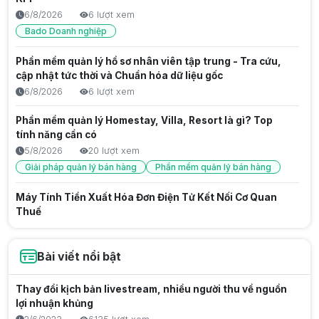
6/8/2026
6 lượt xem
Bado Doanh nghiệp
Phần mềm quản lý hồ sơ nhân viên tập trung - Tra cứu,
cập nhật tức thời và Chuẩn hóa dữ liệu gốc
6/8/2026
6 lượt xem
Phần mềm quản lý Homestay, Villa, Resort là gì? Top
tính năng cần có
5/8/2026
20 lượt xem
Giải pháp quản lý bán hàng
Phần mềm quản lý bán hàng
Máy Tính Tiền Xuất Hóa Đơn Điện Tử Kết Nối Cơ Quan
Thuế
5/8/2026
14 lượt xem
Hóa đơn từ máy tính tiền
Bài viết nổi bật
Website Bán Hàng Chuyên Nghiệp Tối Ưu Doanh Số
Bado
Thay đổi kịch bản livestream, nhiều người thu về nguồn
lợi nhuận khủng
5/8/2026
12 lượt xem