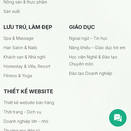
Nông sản & thực phẩm
Sản xuất
LƯU TRÚ, LÀM ĐẸP
GIÁO DỤC
Spa & Massage
Ngoại ngữ – Tin học
Hair Salon & Nails
Năng khiếu – Giáo dục trẻ em
Khách sạn & Nhà nghỉ
Học viện Nghề & Đào tạo
Chuyên môn
Homestay & Villa, Resort
Đào tạo Doanh nghiệp
Fitness & Yoga
THIẾT KẾ WEBSITE
Thiết kế website bán hàng
Thời trang - Dịch vụ
Doanh nghiệp lớn - nhỏ
Thương mại điện tử