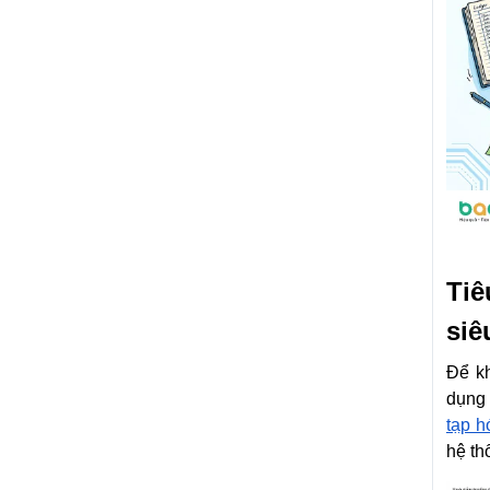
Tiê
siê
Để kh
dụng 
tạp h
hệ th