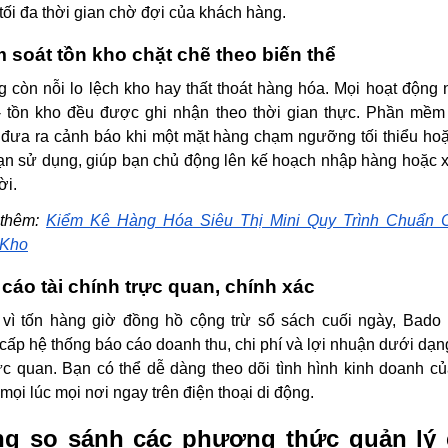
 tối đa thời gian chờ đợi của khách hàng.
 soát tồn kho chặt chẽ theo biến thể
 còn nỗi lo lệch kho hay thất thoát hàng hóa. Mọi hoạt động 
- tồn kho đều được ghi nhận theo thời gian thực. Phần mềm
đưa ra cảnh báo khi một mặt hàng chạm ngưỡng tối thiểu ho
ạn sử dụng, giúp bạn chủ động lên kế hoạch nhập hàng hoặc 
ời.
thêm:
Kiểm Kê Hàng Hóa Siêu Thị Mini Quy Trình Chuẩn 
 Kho
cáo tài chính trực quan, chính xác
vì tốn hàng giờ đồng hồ cộng trừ sổ sách cuối ngày, Bado 
cấp hệ thống báo cáo doanh thu, chi phí và lợi nhuận dưới dạn
ực quan. Bạn có thể dễ dàng theo dõi tình hình kinh doanh c
mọi lúc mọi nơi ngay trên điện thoại di động.
g so sánh các phương thức quản lý