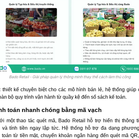
Bado Retail - Giải pháp quản lý thông minh thay thế cách làm thủ công
thiết kế chuyên biệt cho các mô hình bán lẻ, hệ thống giúp
oàn bộ quy trình vận hành từ quầy kệ đến sổ sách kế toán.
nh toán nhanh chóng bằng mã vạch
ới một thao tác quét mã, Bado Retail hỗ trợ hiển thị thông t
và tính tiền ngay lập tức. Hệ thống hỗ trợ đa dạng phươn
 toán từ tiền mặt, chuyển khoản ngân hàng đến quét mã QR