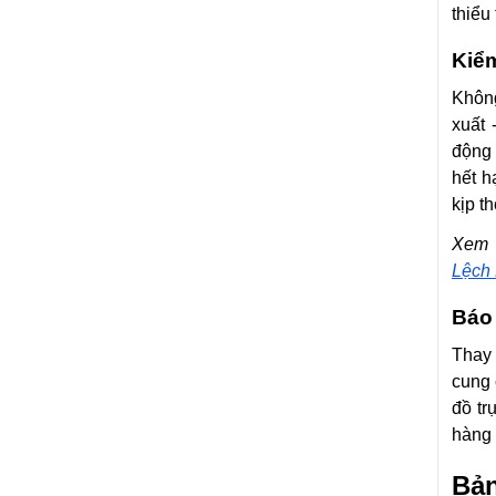
thiểu
Kiểm
Không
xuất 
động 
hết h
kịp th
Xem 
Lệch
Báo 
Thay 
cung 
đồ tr
hàng 
Bản