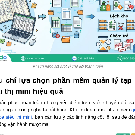
Khách hàng sốt ruột vì chờ đợi thanh toán
u chí lựa chọn phần mềm quản lý tạp
u thị mini hiệu quả
ắc phục hoàn toàn những yếu điểm trên, việc chuyển đổi s
công cụ công nghệ là bắt buộc. Khi tìm kiếm một phần mềm
q
óa siêu thị mini
, bạn cần lưu ý các tính năng cốt lõi sau để đ
ống vận hành mượt mà: