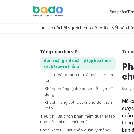
Sản phẩm
Tín
Tin tức nổi bật
Người thành công
Bí quyết bán hà
Tổng quan bài viết
Tran
Gánh nặng khi quản lý tạp hóa theo
Ph
cách truyền thống
ch
Thất thoát doanh thu vì nhầm lẫn giá
cả
Đăng 
Khủng hoảng lệch kho và hết hạn sử
dụng
Mở cử
Khách hàng sốt ruột vì chờ đợi thanh
toán
được 
quản 
Tiêu chí lựa chọn phần mềm quản lý tạp
hóa siêu thị mini hiệu quả
trong
bạn đ
Bado Retail - Giải pháp quản lý thông