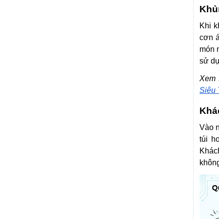
Khủ
Khi k
cơn á
món n
sử dụ
Xem 
Siêu 
Khác
Vào n
túi h
Khách
không