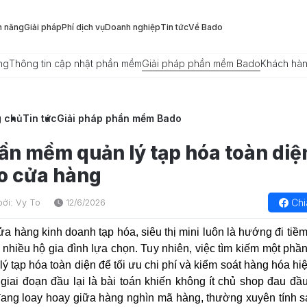
h năng
Giải pháp
Phí dịch vụ
Doanh nghiệp
Tin tức
Về Bado
ng
Thông tin cập nhật phần mềm
Giải pháp phần mềm Bado
Khách hà
g chủ
Tin tức
Giải pháp phần mềm Bado
ần mềm quản lý tạp hóa toàn diệ
o cửa hàng
Chi
bởi: Vy To
12/6/2026
a hàng kinh doanh tạp hóa, siêu thị mini luôn là hướng đi tiề
nhiều hộ gia đình lựa chọn. Tuy nhiên, việc tìm kiếm một ph
lý tạp hóa toàn diện để tối ưu chi phí và kiểm soát hàng hóa hi
 giai đoạn đầu lại là bài toán khiến không ít chủ shop đau đầ
ang loay hoay giữa hàng nghìn mã hàng, thường xuyên tính sa