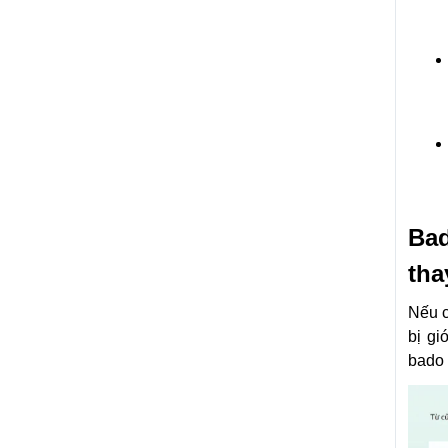
Bad
tha
Nếu 
bị gi
bado 