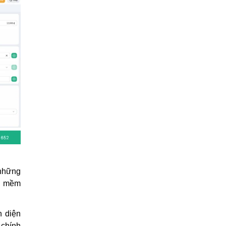
 những
ần mềm
n diện
 chính