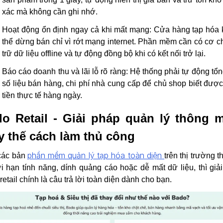
xác mà không cần ghi nhớ.
Hoạt động ổn định ngay cả khi mất mạng:
Cửa hàng tạp hóa 
thể dừng bán chỉ vì rớt mạng internet. Phần mềm cần có cơ c
trữ dữ liệu offline và tự động đồng bộ khi có kết nối trở lại.
Báo cáo doanh thu và lãi lỗ rõ ràng:
Hệ thống phải tự động tổ
số liệu bán hàng, chi phí nhà cung cấp để chủ shop biết đượ
tiền thực tế hàng ngày.
o Retail - Giải pháp quản lý thông 
y thế cách làm thủ công
phần mềm quản lý tạp hóa toàn diện
các bản
trên thị trường 
ới hạn tính năng, dính quảng cáo hoặc dễ mất dữ liệu, thì giả
retail chính là câu trả lời toàn diện dành cho bạn.