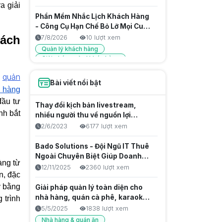
a giải
Phần Mềm Nhắc Lịch Khách Hàng
- Công Cụ Hạn Chế Bỏ Lỡ Mọi Cuộc
Hẹn
cách
7/8/2026
10 lượt xem
Quản lý khách hàng
Giải pháp quản lý bán hàng
Phần mềm cho hộ kinh doanh
quản
h
Bài viết nổi bật
Phân Quyền Nhân Viên Thu Ngân
n hàng
Để Giảm Sai Sót Trong Thanh
đầu tư
Thay đổi kịch bản livestream,
Toán
7/8/2026
8 lượt xem
nh bắt
nhiều người thu về nguồn lợi
Quản lý nhân viên
nhuận khủng
2/6/2023
6177 lượt xem
Giải pháp quản lý bán hàng
Phần mềm cho hộ kinh doanh
Bado Solutions - Đội Ngũ IT Thuê
Ngoài Chuyên Biệt Giúp Doanh
Phân Quyền Nhân Viên Kho - Giải
àng từ
Nghiệp Tăng Tốc Sản Phẩm Số
12/11/2025
2360 lượt xem
Pháp Quản Lý Hàng Hóa Chặt Chẽ
n, đặc
7/8/2026
12 lượt xem
ý bằng
Giải pháp quản lý toàn diện cho
Quản lý nhân viên
nhà hàng, quán cà phê, karaoke &
 trình
Phần mềm quản lý bán hàng
club billiards
5/5/2025
1838 lượt xem
Giải pháp quản lý bán hàng
Nhà hàng & quán ăn