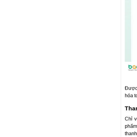
Được 
hóa t
Tha
Chỉ v
phẩm 
thanh