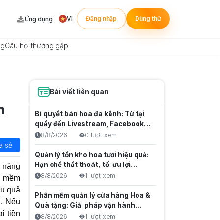
VI
Đăng nhập
Dùng thử
Ứng dụng
ng
Câu hỏi thường gặp
Bài viết liên quan
n
Bí quyết bán hoa đa kênh: Từ tại
quầy đến Livestream, Facebook,
Zalo
8/8/2026
0 lượt xem
a sẻ
Quản lý tồn kho hoa tươi hiệu quả:
Hạn chế thất thoát, tối ưu lợi
m năng
nhuận
8/8/2026
1 lượt xem
ần mềm
ệu quả
Phần mềm quản lý cửa hàng Hoa &
u. Nếu
Quà tặng: Giải pháp vận hành
i tiền
chuyên nghiệp
8/8/2026
1 lượt xem