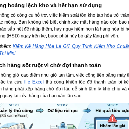
ng hoảng lệch kho và hết hạn sử dụng
hông có công cụ hỗ trợ, việc kiểm soát tồn kho tạp hóa trở thà
c mộng. Bạn không thể biết chính xác mặt hàng nào còn bao 
ào sắp hết để nhập thêm, hay nguy hiểm hơn là hàng hóa bị h
ng (HSD) ngay trên kệ, buộc phải hủy bỏ gây lãng phí vốn.
thêm:
Kiểm Kê Hàng Hóa Là Gì? Quy Trình Kiểm Kho Chuẩ
Thị Mini
h hàng sốt ruột vì chờ đợi thanh toán
hững giờ cao điểm như giờ tan tầm, việc cộng tiền bằng máy t
oặc tra cứu
file Excel
thủ công khiến tốc độ thanh toán bị ké
 hàng phải xếp hàng chờ đợi lâu dễ sinh tâm lý khó chịu và 
 quay lại cửa hàng của bạn vào lần sau.