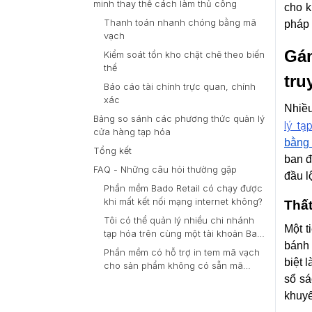
minh thay thế cách làm thủ công
cho k
Thanh toán nhanh chóng bằng mã
pháp 
vạch
Gá
Kiểm soát tồn kho chặt chẽ theo biến
thể
tru
Báo cáo tài chính trực quan, chính
xác
Nhiều
Bảng so sánh các phương thức quản lý
lý tạ
cửa hàng tạp hóa
bằng 
Tổng kết
ban đ
FAQ - Những câu hỏi thường gặp
đầu lộ
Phần mềm Bado Retail có chạy được
khi mất kết nối mạng internet không?
Thất
Tôi có thể quản lý nhiều chi nhánh
Một t
tạp hóa trên cùng một tài khoản Bado
bánh 
không?
Phần mềm có hỗ trợ in tem mã vạch
biệt 
cho sản phẩm không có sẵn mã
sổ sá
không?
khuyế