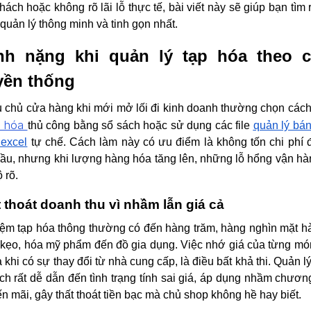
hách hoặc không rõ lãi lỗ thực tế, bài viết này sẽ giúp bạn tìm r
quản lý thông minh và tinh gọn nhất.
nh nặng khi quản lý tạp hóa theo 
yền thống
 chủ cửa hàng khi mới mở lối đi kinh doanh thường chọn các
p hóa
thủ công bằng sổ sách hoặc sử dụng các file
quản lý bá
excel
tự chế. Cách làm này có ưu điểm là không tốn chi phí 
ầu, nhưng khi lượng hàng hóa tăng lên, những lỗ hổng vận hà
 rõ.
 thoát doanh thu vì nhầm lẫn giá cả
iệm tạp hóa thông thường có đến hàng trăm, hàng nghìn mặt h
kẹo, hóa mỹ phẩm đến đồ gia dụng. Việc nhớ giá của từng mó
là khi có sự thay đổi từ nhà cung cấp, là điều bất khả thi. Quản l
ch rất dễ dẫn đến tình trạng tính sai giá, áp dụng nhầm chương
n mãi, gây thất thoát tiền bạc mà chủ shop không hề hay biết.