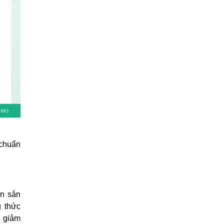
 chuẩn
in sản
g thức
, giảm