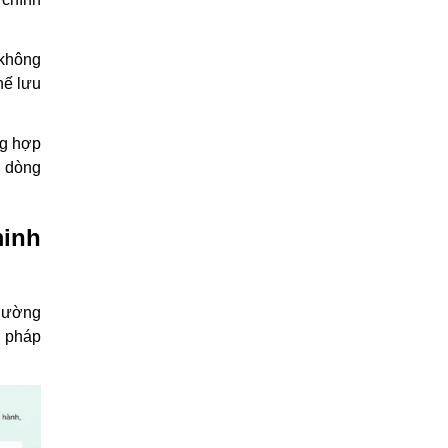
không
hế lưu
ng hợp
c dòng
minh
thường
i pháp