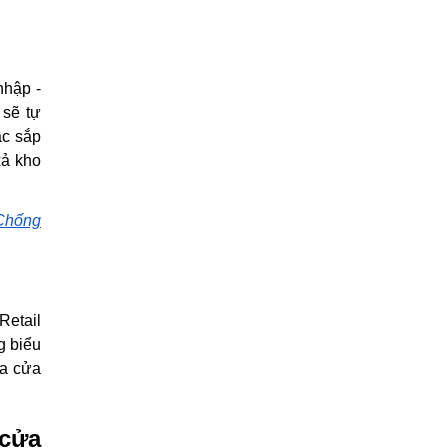
nhập -
 sẽ tự
ặc sắp
xả kho
Chống
Retail
g biểu
ủa cửa
 cửa