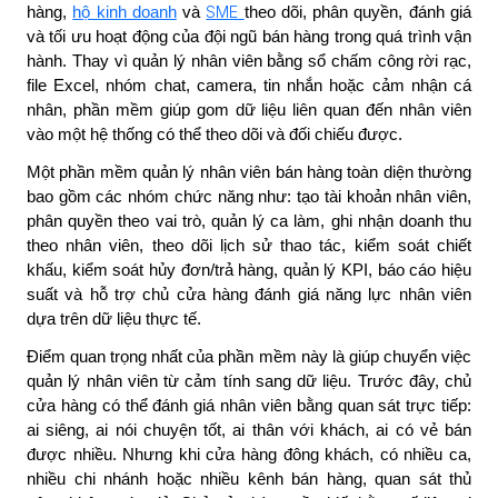
SME
hàng,
hộ kinh doanh
và
theo dõi, phân quyền, đánh giá
và tối ưu hoạt động của đội ngũ bán hàng trong quá trình vận
hành. Thay vì quản lý nhân viên bằng sổ chấm công rời rạc,
file Excel, nhóm chat, camera, tin nhắn hoặc cảm nhận cá
nhân, phần mềm giúp gom dữ liệu liên quan đến nhân viên
vào một hệ thống có thể theo dõi và đối chiếu được.
Một phần mềm quản lý nhân viên bán hàng toàn diện thường
bao gồm các nhóm chức năng như: tạo tài khoản nhân viên,
phân quyền theo vai trò, quản lý ca làm, ghi nhận doanh thu
theo nhân viên, theo dõi lịch sử thao tác, kiểm soát chiết
khấu, kiểm soát hủy đơn/trả hàng, quản lý KPI, báo cáo hiệu
suất và hỗ trợ chủ cửa hàng đánh giá năng lực nhân viên
dựa trên dữ liệu thực tế.
Điểm quan trọng nhất của phần mềm này là giúp chuyển việc
quản lý nhân viên từ cảm tính sang dữ liệu. Trước đây, chủ
cửa hàng có thể đánh giá nhân viên bằng quan sát trực tiếp:
ai siêng, ai nói chuyện tốt, ai thân với khách, ai có vẻ bán
được nhiều. Nhưng khi cửa hàng đông khách, có nhiều ca,
nhiều chi nhánh hoặc nhiều kênh bán hàng, quan sát thủ