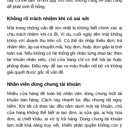
này có thể tạm ổn khi quy mô nhỏ, nhưng càng về sau càng
dễ phát sinh lỗ hổng.
Không rõ trách nhiệm khi có sai sót
Một trong những vấn đề lớn nhất là không biết chính xác ai
chịu trách nhiệm khi có lỗi. Ví dụ, cuối ngày tiền mặt không
khớp với doanh thu trên sổ. Có thể do nhập thiếu đơn, trả
nhầm tiền, áp sai khuyến mãi, hủy đơn, hoặc đơn giản là tính
toán sai. Nếu không có hệ thống ghi nhận từng thao tác theo
tài khoản nhân viên, chủ cửa hàng chỉ có thể hỏi lại hoặc
phỏng đoán. Điều này dễ tạo ra mâu thuẫn nội bộ và không
giải quyết được gốc rễ vấn đề.
Nhân viên dùng chung tài khoản
Nhiều cửa hàng để toàn bộ nhân viên dùng chung một tài
khoản bán hàng. Cách này nhanh lúc đầu nhưng rất nguy
hiểm. Khi tất cả thao tác đều nằm dưới một tài khoản, chủ
cửa hàng không thể biết ai tạo đơn, ai sửa giá, ai hủy hóa
đơn, ai chiết khấu, ai xử lý trả hàng. Dùng chung tài khoản
làm mất khả năng truy vết, khiến phân quyền không còn ý