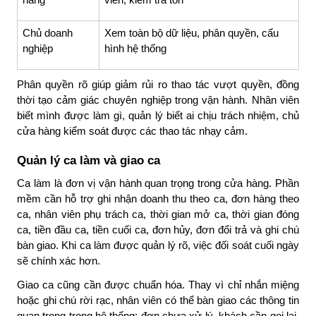
Chủ doanh
Xem toàn bộ dữ liệu, phân quyền, cấu
nghiệp
hình hệ thống
Phân quyền rõ giúp giảm rủi ro thao tác vượt quyền, đồng
thời tạo cảm giác chuyên nghiệp trong vận hành. Nhân viên
biết mình được làm gì, quản lý biết ai chịu trách nhiệm, chủ
cửa hàng kiểm soát được các thao tác nhạy cảm.
Quản lý ca làm và giao ca
Ca làm là đơn vị vận hành quan trọng trong cửa hàng. Phần
mềm cần hỗ trợ ghi nhận doanh thu theo ca, đơn hàng theo
ca, nhân viên phụ trách ca, thời gian mở ca, thời gian đóng
ca, tiền đầu ca, tiền cuối ca, đơn hủy, đơn đổi trả và ghi chú
bàn giao. Khi ca làm được quản lý rõ, việc đối soát cuối ngày
sẽ chính xác hơn.
Giao ca cũng cần được chuẩn hóa. Thay vì chỉ nhắn miệng
hoặc ghi chú rời rạc, nhân viên có thể bàn giao các thông tin
quan trọng trong hệ thống: đơn chưa xử lý, khách cần gọi lại,