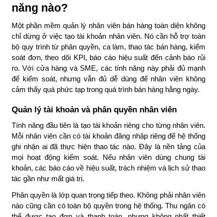
năng nào?
Một phần mềm quản lý nhân viên bán hàng toàn diện không
chỉ dừng ở việc tạo tài khoản nhân viên. Nó cần hỗ trợ toàn
bộ quy trình từ phân quyền, ca làm, thao tác bán hàng, kiểm
soát đơn, theo dõi KPI, báo cáo hiệu suất đến cảnh báo rủi
ro. Với cửa hàng và SME, các tính năng này phải đủ mạnh
để kiểm soát, nhưng vẫn đủ dễ dùng để nhân viên không
cảm thấy quá phức tạp trong quá trình bán hàng hằng ngày.
Quản lý tài khoản và phân quyền nhân viên
Tính năng đầu tiên là tạo tài khoản riêng cho từng nhân viên.
Mỗi nhân viên cần có tài khoản đăng nhập riêng để hệ thống
ghi nhận ai đã thực hiện thao tác nào. Đây là nền tảng của
mọi hoạt động kiểm soát. Nếu nhân viên dùng chung tài
khoản, các báo cáo về hiệu suất, trách nhiệm và lịch sử thao
tác gần như mất giá trị.
Phân quyền là lớp quan trọng tiếp theo. Không phải nhân viên
nào cũng cần có toàn bộ quyền trong hệ thống. Thu ngân có
thể được tạo đơn và thanh toán, nhưng không nhất thiết