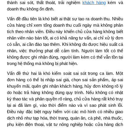
thành sai sót, thất thoát, trải nghiệm
khách hàng
kém và
doanh thu không ổn định.
Vấn đề đầu tiên là khó biết ai thật sự tạo ra doanh thu. Nhiều
cửa hàng chỉ xem tổng doanh thu cuối ngày mà không phân
tích theo nhân viên. Điều này khiến chủ cửa hàng không biết
nhân viên nào bán tốt, ai có khả năng tư vấn, ai chỉ xử lý đơn
có sẵn, ai cần đào tạo thêm. Khi không đo được hiệu suất cá
nhân, việc thưởng phạt dễ cảm tính. Người làm tốt có thể
không được ghi nhận đúng, người làm kém có thể vẫn tồn tại
trong hệ thống mà không bị phát hiện.
Vấn đề thứ hai là khó kiểm soát sai sót trong ca làm. Một
đơn hàng có thể bị nhập sai giá, chọn sai sản phẩm, áp sai
khuyến mãi, quên ghi nhận khách hàng, hủy đơn không rõ lý
do hoặc trả hàng không đúng quy trình. Nếu không có nhật
ký thao tác và phân quyền rõ ràng, chủ cửa hàng rất khó truy
lại ai đã làm gì, vào thời điểm nào và vì sao phát sinh lỗi.
Điều này đặc biệt nguy hiểm với các mô hình có nhiều giao
dịch nhỏ như tạp hóa, thời trang, quán ăn, cà phê, nhà thuốc,
phụ kiện điện thoại, vật tư nông nghiệp hoặc cửa hàng dịch