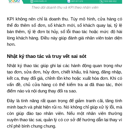
Theo dõi doanh thu và KPI theo nhân viên
KPI không nên chỉ là doanh thu. Tùy mô hình, cửa hàng có
thể đo thêm số đơn, số khách mới, số khách quay lại, tỷ lệ
bán thêm, tỷ lệ đơn bị hủy, số lỗi thao tác hoặc mức độ hài
lòng khách hàng. Điều này giúp đánh giá nhân viên toàn diện
hơn.
Nhật ký thao tác và truy vết sai sót
Nhật ký thao tác giúp ghi lại các hành động quan trọng như
tạo đơn, sửa đơn, hủy đơn, chiết khấu, trả hàng, đăng nhập,
kết ca, thay đổi giá, chỉnh tồn kho hoặc xuất hóa đơn. Khi có
vấn đề, chủ cửa hàng có thể kiểm tra ai đã thao tác, thời
điểm nào và nội dung thay đổi ra sao.
Đây là tính năng rất quan trọng để giảm tranh cãi, tăng tính
minh bạch và phát hiện rủi ro. Nó không chỉ giúp xử lý lỗi, mà
còn giúp đào tạo nhân viên. Nếu một nhân viên thường
xuyên thao tác sai, quản lý có cơ sở để hướng dẫn lại thay vì
chỉ phê bình chung chung.