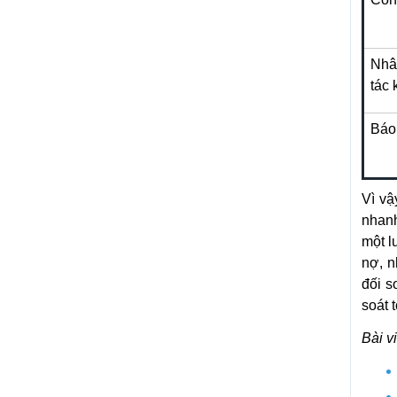
Nhâ
tác 
Báo
Vì vậ
nhanh
một l
nợ, n
đối s
soát 
Bài v