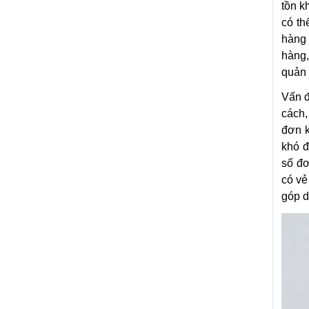
tồn k
có th
hàng 
hàng,
quản 
Vấn đ
cách,
đơn k
khó đ
số đơ
có vẻ
góp d