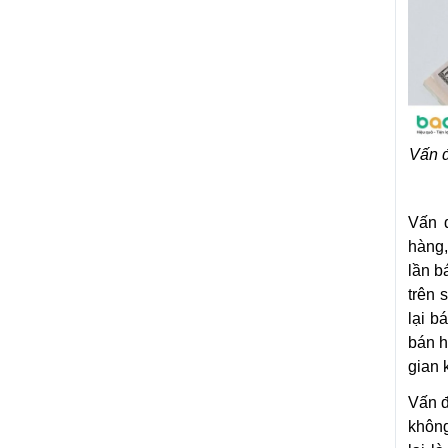
Vấn đ
Vấn 
hàng,
lần b
trên 
lại b
bán h
gian 
Vấn đ
không