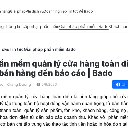
h năng
Giải pháp
Phí dịch vụ
Doanh nghiệp
Tin tức
Về Bado
ng
Thông tin cập nhật phần mềm
Giải pháp phần mềm Bado
Khách hà
g chủ
Tin tức
Giải pháp phần mềm Bado
ần mềm quản lý cửa hàng toàn d
 bán hàng đến báo cáo | Bado
Chi
bởi: Khang Dương
5/6/2026
 mềm quản lý cửa hàng toàn diện là nền tảng giúp chủ cử
lý tập trung toàn bộ hoạt động vận hành quan trọng, từ bán hàn
thanh toán, quản lý sản phẩm, tồn kho, khách hàng, công nợ
, hóa đơn điện tử đến báo cáo doanh thu. Khác với phần m
cơ bản chỉ tập trung vào thao tác tính tiền hoặc in hóa đơn tại