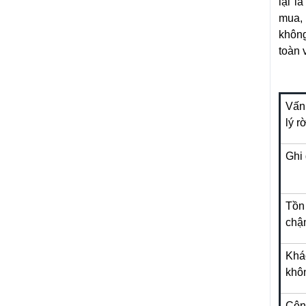
lại l
mua, 
không
toàn 
Vấn
lý r
Ghi
Tồn
chậ
Khá
khô
Côn