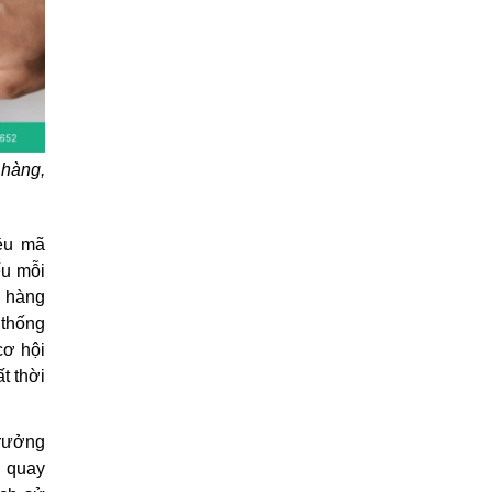
 hàng,
iều mã
ếu mỗi
g hàng
 thống
cơ hội
t thời
trưởng
h quay