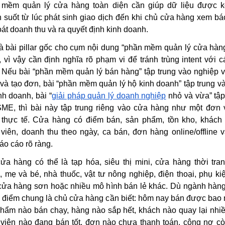
 mềm quản lý cửa hàng toàn diện cần giúp dữ liệu được k
 suốt từ lúc phát sinh giao dịch đến khi chủ cửa hàng xem bá
oát doanh thu và ra quyết định kinh doanh.
à bài pillar gốc cho cụm nội dung “phần mềm quản lý cửa hàn
 vì vậy cần định nghĩa rõ phạm vi để tránh trùng intent với c
 Nếu bài “phần mềm quản lý bán hàng” tập trung vào nghiệp 
và tạo đơn, bài “phần mềm quản lý hộ kinh doanh” tập trung v
nh doanh, bài “
giải pháp quản lý doanh nghiệp
nhỏ và vừa” tập
ME, thì bài này tập trung riêng vào
cửa hàng
như một đơn v
 thực tế. Cửa hàng có điểm bán, sản phẩm, tồn kho, khách
viên, doanh thu theo ngày, ca bán, đơn hàng online/offline 
áo cáo rõ ràng.
ửa hàng có thể là tạp hóa, siêu thị mini, cửa hàng thời tra
 mẹ và bé, nhà thuốc, vật tư nông nghiệp, điện thoại, phụ kiệ
 cửa hàng sơn hoặc nhiều mô hình bán lẻ khác. Dù ngành hàn
 điểm chung là chủ cửa hàng cần biết: hôm nay bán được bao 
hẩm nào bán chạy, hàng nào sắp hết, khách nào quay lại nhiề
viên nào đang bán tốt, đơn nào chưa thanh toán, công nợ c