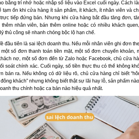
ho bằng trí nhớ hoặc nhập số liệu vào Excel cuối ngày. Cách l
ể tạm ổn khi cửa hàng ít sản phẩm, ít khách, ít nhân viên và c
trực tiếp đứng bán. Nhưng khi cửa hàng bắt đầu tăng đơn, t
 thêm nhân viên, bán thêm online hoặc có nhiều khách quen
lý thủ công sẽ nhanh chóng bộc lộ hạn chế.
ề đầu tiên là sai lệch doanh thu. Nếu mỗi nhân viên ghi đơn th
 một số đơn thanh toán tiền mặt, một số đơn chuyển khoản, 
hách nợ, một số đơn đến từ Zalo hoặc Facebook, chủ cửa hà
ối soát chính xác. Cuối ngày, số tiền thực thu có thể không kh
n bán ra. Nếu không có dữ liệu rõ, chủ cửa hàng chỉ biết “h
 đông khách” nhưng không biết thật sự lãi hay lỗ, sản phẩm nà
oanh thu chính hoặc ca bán nào hiệu quả nhất.