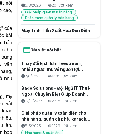
ết nối
cần có
5/8/2026
20 lượt xem
o cáo,
Giải pháp quản lý bán hàng
Phần mềm quản lý bán hàng
g” của
Máy Tính Tiền Xuất Hóa Đơn Điện
ác bài
Tử Kết Nối Cơ Quan Thuế
vụ bán
5/8/2026
14 lượt xem
ào chủ
Bài viết nổi bật
Hóa đơn từ máy tính tiền
 trung
Website Bán Hàng Chuyên Nghiệp
Thay đổi kịch bản livestream,
ị vận
Tối Ưu Doanh Số Bado
nhiều người thu về nguồn lợi
 hàng,
nhuận khủng
5/8/2026
12 lượt xem
2/6/2023
6135 lượt xem
và nhu
Giải pháp quản lý bán hàng
Bado Solutions - Đội Ngũ IT Thuê
Ngoài Chuyên Biệt Giúp Doanh
Chuẩn Hóa Chính Sách Thưởng
ng, mỹ
Nghiệp Tăng Tốc Sản Phẩm Số
Nhờ Phần Mềm Tính Hoa Hồng Kỹ
12/11/2025
2315 lượt xem
n, vật
Thuật Viên
5/8/2026
13 lượt xem
g khác
Giải pháp quản lý toàn diện cho
Quản lý nhân viên
nhiêu,
nhà hàng, quán cà phê, karaoke &
Phần mềm quản lý bán hàng
u lần,
club billiards
5/5/2025
1829 lượt xem
Giải pháp quản lý bán hàng
òn bao
Nhà hàng & quán ăn