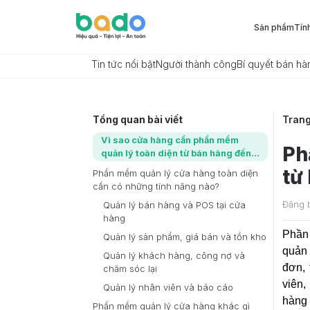
Sản phẩm
Tín
Tin tức nổi bật
Người thành công
Bí quyết bán hà
Tổng quan bài viết
Tran
Vì sao cửa hàng cần phần mềm
Ph
quản lý toàn diện từ bán hàng đến
báo cáo?
từ
Phần mềm quản lý cửa hàng toàn diện
cần có những tính năng nào?
Đăng 
Quản lý bán hàng và POS tại cửa
hàng
Phần
Quản lý sản phẩm, giá bán và tồn kho
quản 
Quản lý khách hàng, công nợ và
đơn, 
chăm sóc lại
viên
Quản lý nhân viên và báo cáo
hàng 
Phần mềm quản lý cửa hàng khác gì