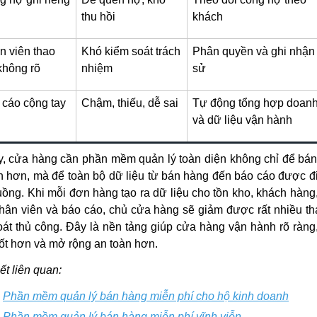
thu hồi
khách
n viên thao
Khó kiểm soát trách
Phân quyền và ghi nhận 
không rõ
nhiệm
sử
 cáo cộng tay
Chậm, thiếu, dễ sai
Tự động tổng hợp doanh
và dữ liệu vận hành
y, cửa hàng cần phần mềm quản lý toàn diện không chỉ để bá
 hơn, mà để toàn bộ dữ liệu từ bán hàng đến báo cáo được đ
uồng. Khi mỗi đơn hàng tạo ra dữ liệu cho tồn kho, khách hàng
hân viên và báo cáo, chủ cửa hàng sẽ giảm được rất nhiều th
oát thủ công. Đây là nền tảng giúp cửa hàng vận hành rõ ràng
tốt hơn và mở rộng an toàn hơn.
iết liên quan:
Phần mềm quản lý bán hàng miễn phí cho hộ kinh doanh
Phần mềm quản lý bán hàng miễn phí vĩnh viễn