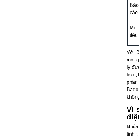
Báo
cáo
Mục
tiêu
Với B
một q
lý đư
hơn, 
phân 
Bado
không
Vì 
diệ
Nhiều
tính 