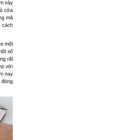
àm này
hủ cửa
ăng mã
, cách
eo một
một số
ng rất
ớp với
ôm nay
o đóng