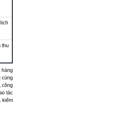
lịch
 thu
n hàng
i cùng
, công
ao tác
, kiểm