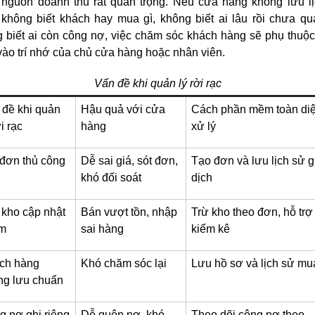
à nguồn doanh thu rất quan trọng. Nếu cửa hàng không lưu l
không biết khách hay mua gì, không biết ai lâu rồi chưa qua
 biết ai còn công nợ, việc chăm sóc khách hàng sẽ phụ thuộ
vào trí nhớ của chủ cửa hàng hoặc nhân viên.
Vấn đề khi quản lý rời rạc
 đề khi quản
Hậu quả với cửa
Cách phần mềm toàn di
ời rạc
hàng
xử lý
 đơn thủ công
Dễ sai giá, sót đơn,
Tạo đơn và lưu lịch sử g
khó đối soát
dịch
 kho cập nhật
Bán vượt tồn, nhập
Trừ kho theo đơn, hỗ trợ
m
sai hàng
kiểm kê
ch hàng
Khó chăm sóc lại
Lưu hồ sơ và lịch sử mu
ng lưu chuẩn
g nợ ghi riêng
Dễ quên nợ, khó
Theo dõi công nợ theo