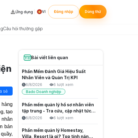
VI
Đăng nhập
Dùng thử
Ứng dụng
ng
Câu hỏi thường gặp
Bài viết liên quan
iện
Phần Mềm Đánh Giá Hiệu Suất
Nhân Viên và Quản Trị KPI
6/8/2026
6 lượt xem
a sẻ
Bado Doanh nghiệp
a hàng
Phần mềm quản lý hồ sơ nhân viên
tập trung - Tra cứu, cập nhật tức
g, tạo
thời và Chuẩn hóa dữ liệu gốc
6/8/2026
6 lượt xem
, nhân
ềm bán
Phần mềm quản lý Homestay,
 quầy,
Villa, Resort là gì? Top tính năng