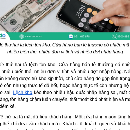
ề thứ hai là lệch tồn kho. Cửa hàng bán lẻ thường có nhiều mã
nhiều biến thể, nhiều đơn vị tính và nhiều đợt nhập hàng
đề thứ hai là lệch tồn kho. Cửa hàng bán lẻ thường có nh
 nhiều biến thể, nhiều đơn vị tính và nhiều đợt nhập hàng. N
án không được trừ kho kịp thời, chủ cửa hàng dễ gặp tình trạn
sổ còn nhưng thực tế đã hết, hoặc hàng thực tế còn nhưng hệ
áo sai.
Lệch kho
kéo theo nhiều hậu quả: nhập hàng sai, mất 
àng, tồn hàng chậm luân chuyển, thất thoát khó phát hiện và mấ
kiểm kê.
ề thứ ba là mất dữ liệu khách hàng. Một cửa hàng muốn tăng 
 thể chỉ dựa vào khách mới. Khách cũ, khách quen và khác