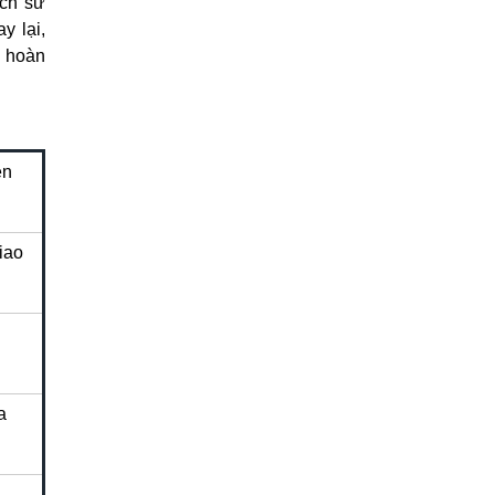
ịch sử
y lại,
c hoàn
ện
iao
a