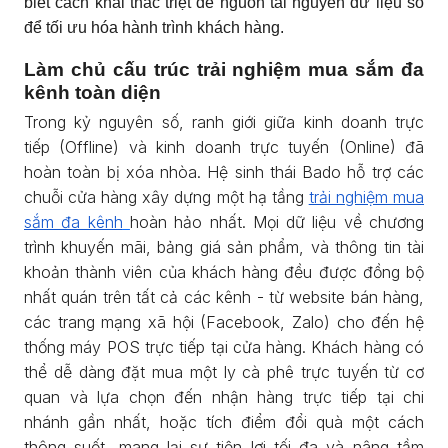
biết cách khai thác triệt để nguồn tài nguyên dữ liệu số
để tối ưu hóa hành trình khách hàng.
Làm chủ cấu trúc trải nghiệm mua sắm đa
kênh toàn diện
Trong kỷ nguyên số, ranh giới giữa kinh doanh trực
tiếp (Offline) và kinh doanh trực tuyến (Online) đã
hoàn toàn bị xóa nhòa. Hệ sinh thái Bado hỗ trợ các
chuỗi cửa hàng xây dựng một hạ tầng
trải nghiệm mua
sắm đa kênh
hoàn hảo nhất. Mọi dữ liệu về chương
trình khuyến mãi, bảng giá sản phẩm, và thông tin tài
khoản thành viên của khách hàng đều được đồng bộ
nhất quán trên tất cả các kênh - từ website bán hàng,
các trang mạng xã hội (Facebook, Zalo) cho đến hệ
thống máy POS trực tiếp tại cửa hàng. Khách hàng có
thể dễ dàng đặt mua một ly cà phê trực tuyến từ cơ
quan và lựa chọn đến nhận hàng trực tiếp tại chi
nhánh gần nhất, hoặc tích điểm đổi quà một cách
thông suốt, mang lại sự tiện lợi tối đa và nâng tầm