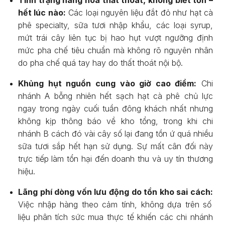
hết lúc nào:
Các loại nguyên liệu đắt đỏ như hạt cà
phê specialty, sữa tươi nhập khẩu, các loại syrup,
mứt trái cây liên tục bị hao hụt vượt ngưỡng định
mức pha chế tiêu chuẩn mà không rõ nguyên nhân
do pha chế quá tay hay do thất thoát nội bộ.
Khủng hụt nguồn cung vào giờ cao điểm:
Chi
nhánh A bỗng nhiên hết sạch hạt cà phê chủ lực
ngay trong ngày cuối tuần đông khách nhất nhưng
không kịp thông báo về kho tổng, trong khi chi
nhánh B cách đó vài cây số lại đang tồn ứ quá nhiều
sữa tươi sắp hết hạn sử dụng. Sự mất cân đối này
trực tiếp làm tổn hại đến doanh thu và uy tín thương
hiệu.
Lãng phí dòng vốn lưu động do tồn kho sai cách:
Việc nhập hàng theo cảm tính, không dựa trên số
liệu phân tích sức mua thực tế khiến các chi nhánh