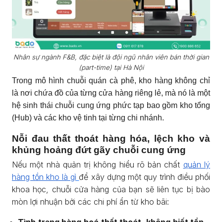
Nhân sự ngành F&B, đặc biệt là đội ngũ nhân viên bán thời gian
(part-time) tại Hà Nội
Trong mô hình chuỗi quán cà phê, kho hàng không chỉ
là nơi chứa đồ của từng cửa hàng riêng lẻ, mà nó là một
hệ sinh thái chuỗi cung ứng phức tạp bao gồm kho tổng
(Hub) và các kho vệ tinh tại từng chi nhánh.
Nỗi đau thất thoát hàng hóa, lệch kho và
khủng hoảng đứt gãy chuỗi cung ứng
Nếu một nhà quản trị không hiểu rõ bản chất
quản lý
hàng tồn kho là gì
để xây dựng một quy trình điều phối
khoa học, chuỗi cửa hàng của bạn sẽ liên tục bị bào
mòn lợi nhuận bởi các chi phí ẩn từ kho bãi:
Tình trạng hàng hoá thất thoát, không biết tồn –