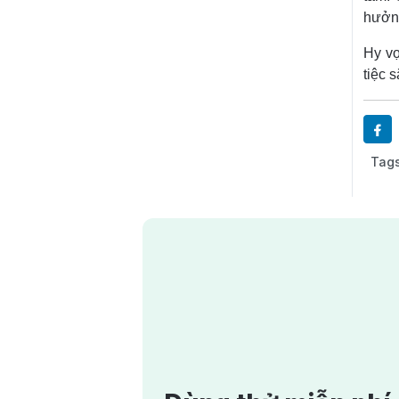
hưởng
Hy vọ
tiệc s
Tags