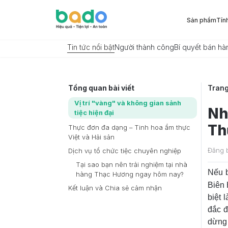
Sản phẩm
Tín
Tin tức nổi bật
Người thành công
Bí quyết bán hà
Tổng quan bài viết
Tran
Vị trí "vàng" và không gian sảnh
Nh
tiệc hiện đại
Th
Thực đơn đa dạng – Tinh hoa ẩm thực
Việt và Hải sản
Đăng 
Dịch vụ tổ chức tiệc chuyên nghiệp
Tại sao bạn nên trải nghiệm tại nhà
Nếu b
hàng Thạc Hương ngay hôm nay?
Biên 
Kết luận và Chia sẻ cảm nhận
biệt 
đắc đ
dừng 