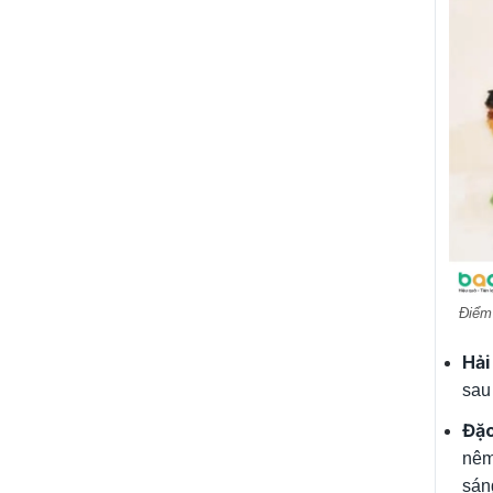
Điểm
Hải
sau
Đặc
nêm
sán