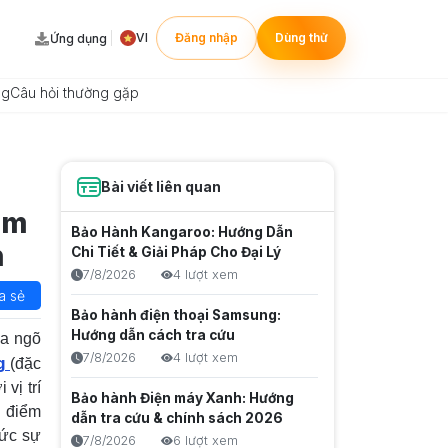
VI
Đăng nhập
Dùng thử
Ứng dụng
ng
Câu hỏi thường gặp
Bài viết liên quan
Ẩm
Bảo Hành Kangaroo: Hướng Dẫn
n
Chi Tiết & Giải Pháp Cho Đại Lý
7/8/2026
4 lượt xem
a sẻ
Bảo hành điện thoại Samsung:
Hướng dẫn cách tra cứu
ửa ngõ
7/8/2026
4 lượt xem
g
(đặc
vị trí
Bảo hành Điện máy Xanh: Hướng
h điểm
dẫn tra cứu & chính sách 2026
hức sự
7/8/2026
6 lượt xem