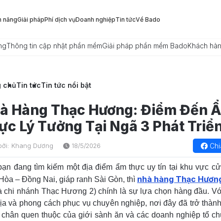
h năng
Giải pháp
Phí dịch vụ
Doanh nghiệp
Tin tức
Về Bado
ng
Thông tin cập nhật phần mềm
Giải pháp phần mềm Bado
Khách hà
g chủ
Tin tức
Tin tức nổi bật
à Hàng Thạc Hương: Điểm Đến 
ực Lý Tưởng Tại Ngã 3 Phát Triể
Chi
bởi: Khang Dương
18/5/2026
ạn đang tìm kiếm một địa điểm ẩm thực uy tín tại khu vực c
nhà hàng Thạc Hươn
Hòa – Đồng Nai, giáp ranh Sài Gòn, thì
là chi nhánh Thạc Hương 2) chính là sự lựa chọn hàng đầu. Với 
ịa và phong cách phục vụ chuyên nghiệp, nơi đây đã trở thàn
chân quen thuộc của giới sành ăn và các doanh nghiệp tổ c