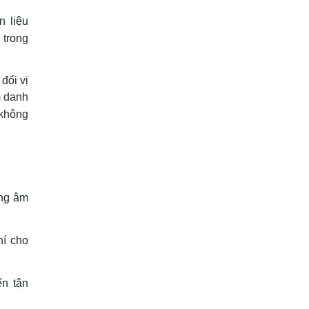
 liệu
 trong
đổi vị
m danh
 không
ống âm
hí cho
n tận