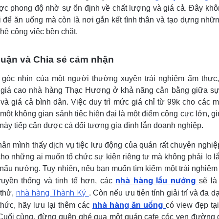
ược phong độ nhờ sự ổn định về chất lượng và giá cả. Đây khô
i để ăn uống mà còn là nơi gắn kết tình thân và tạo dựng nhữ
hệ công việc bền chặt.
luận và Chia sẻ cảm nhận
 góc nhìn của một người thường xuyên trải nghiệm ẩm thực
 giá cao nhà hàng Thạc Hương ở khả năng cân bằng giữa s
 và giá cả bình dân. Việc duy trì mức giá chỉ từ 99k cho các 
 một không gian sảnh tiệc hiện đại là một điểm cộng cực lớn, gi
này tiếp cận được cả đối tượng gia đình lẫn doanh nghiệp.
ân mình thấy dịch vụ tiệc lưu động của quán rất chuyên nghiệ
ho những ai muốn tổ chức sự kiện riêng tư mà không phải lo l
nấu nướng. Tuy nhiên, nếu bạn muốn tìm kiếm một trải nghiệ
nhà hàng lẩu nướng
truyền thống và tinh tế hơn, các
sẽ là
nhà hàng Thành Ký
 thử,
. Còn nếu ưu tiên tính giải trí và đa 
nhà hàng ăn uống
thức, hãy lưu lại thêm các
có view đẹp tại
Cuối cùng, đừng quên ghé qua một quán cafe cóc ven đường 