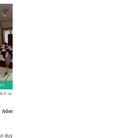
dịch vụ
y hôm
ẫn duy