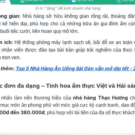
Vị trí "Vàng" để kinh doanh nhà hàng
ng gian:
Nhà hàng sở hữu không gian rộng rãi, thoáng đã
ết kế hiện đại, phù hợp cho cả những bữa ăn gia đình ấm cú
 buổi tiệc cưới, liên hoan quy mô lớn.
n ích:
Hệ thống phòng máy lạnh sạch sẽ, bãi đỗ xe an toàn 
 nhân viên được đào tạo bài bản giúp trải nghiệm của thực
 trọn vẹn.
 thêm:
Top 5 Nhà Hàng Ăn Uống Sài Gòn vẫn mở dịp tết -
 đơn đa dạng – Tinh hoa ẩm thực Việt và Hải sả
nhà hàng Thạc Hương
 nhấn làm nên thương hiệu của
ch
mục món ăn phong phú với mức giá cực kỳ cạnh tranh, dao đ
00đ đến 380.000đ
, phù hợp với túi tiền của đa số thực khách