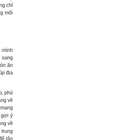
ng chỉ
ng mối
, mình
ự sang
món ăn
úp địa
p, phù
ắng về
m mang
 gợi ý
dạng về
 trung
để tận