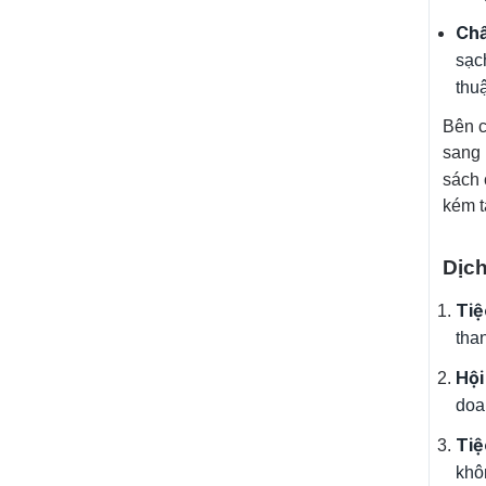
Chấ
sạc
thuậ
Bên c
sang 
sách
kém t
Dịch
Tiệ
tha
Hội
doa
Tiệ
khô