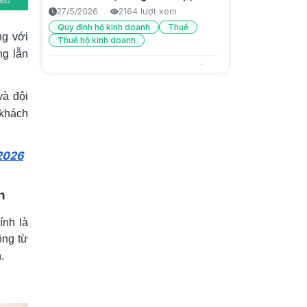
6/8/2026
13 lượt xem
27/5/2026
2164 lượt xem
Quy định hộ kinh doanh
Thuế
Quảng cáo sai sự thật là gì? Cách
ng với
Thuế hộ kinh doanh
nhận biết và bảo vệ người tiêu
ng lẫn
dùng
6/8/2026
15 lượt xem
Đăng ký hộ kinh doanh: hướng dẫn
đầy đủ từ A-Z mới nhất 2026
Trước Gen Z là gen gì? Tìm hiểu
và đội
26/5/2026
2084 lượt xem
thế hệ Millennials
 khách
6/8/2026
16 lượt xem
Giải pháp chăm sóc khách hàng cũ
để không mất doanh thu
 2026
5/9/2025
1892 lượt xem
Tại sao bán hàng thủ công dễ sai
n
sót, mất lòng khách?
4/9/2025
1814 lượt xem
ính là
ộng từ
Giải pháp cho hàng hoá thất
thoát, không biết tồn – hết lúc nào
.
4/9/2025
1704 lượt xem
Làm sao biết mỗi ngày lời hay lỗ