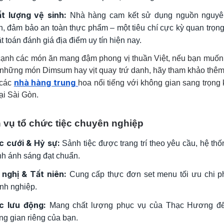
t lượng vệ sinh:
Nhà hàng cam kết sử dụng nguồn nguyên
h, đảm bảo an toàn thực phẩm – một tiêu chí cực kỳ quan trọng
t toán đánh giá địa điểm uy tín hiện nay.
ạnh các món ăn mang đậm phong vị thuần Việt, nếu bạn muốn 
những món Dimsum hay vịt quay trứ danh, hãy tham khảo thê
nhà hàng trung
 các
hoa nổi tiếng với không gian sang trọng
ại Sài Gòn.
 vụ tổ chức tiệc chuyên nghiệp
c cưới & Hỷ sự:
Sảnh tiệc được trang trí theo yêu cầu, hệ th
nh ánh sáng đạt chuẩn.
 nghị & Tất niên:
Cung cấp thực đơn set menu tối ưu chi p
nh nghiệp.
c lưu động:
Mang chất lượng phục vụ của Thạc Hương đế
ng gian riêng của bạn.