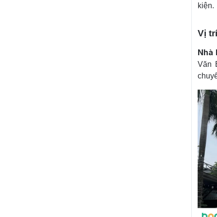
kiện.
Vị t
Nhà 
Văn B
chuyể