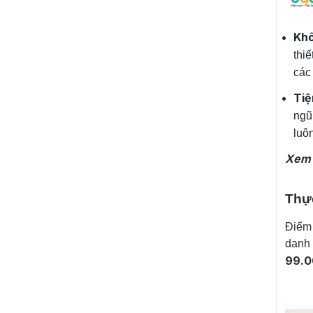
Khô
thi
các
Tiệ
ngũ
luôn
Xem
Thực
Điểm
danh 
99.0