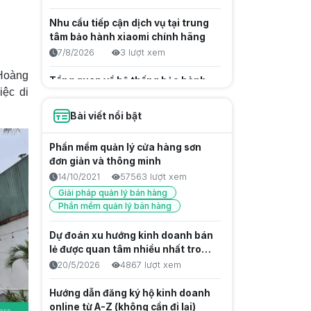
Nhu cầu tiếp cận dịch vụ tại trung
tâm bảo hành xiaomi chính hãng
7/8/2026
3 lượt xem
 Hoàng
Tổng quan về hệ thống bảo hành
iệc di
Điện Máy Xanh và tác động tới
ngành bán lẻ
7/8/2026
4 lượt xem
Bài viết nổi bật
Hướng Dẫn Sử Dụng Blackbox AI
Phần mềm quản lý cửa hàng sơn
Free Trọn Bộ Cho Lập Trình Viên
đơn giản và thông minh
6/8/2026
12 lượt xem
14/10/2021
57563 lượt xem
Kiến thức công nghệ
Giải pháp quản lý bán hàng
Phần mềm quản lý bán hàng
Bản Chất Blackbox AI Là Gì?
Hướng Dẫn Tối Ưu Hiệu Suất Lập
Dự đoán xu hướng kinh doanh bán
Trình Chuyên Sâu
6/8/2026
15 lượt xem
lẻ được quan tâm nhiều nhất trong
Kiến thức công nghệ
năm 2027
20/5/2026
4867 lượt xem
Quang Khắc Là Gì? Giải Thích Chi
Hướng dẫn đăng ký hộ kinh doanh
Tiết Công Nghệ
online từ A-Z (không cần đi lại)