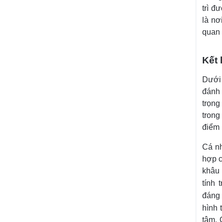
trì đ
là nơ
quan 
Kết 
Dưới
đánh
trọng
trong
điểm 
Cá nh
hợp c
khâu 
tính 
đáng
hình 
tâm. 