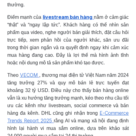
thường.
livestream bán hàng
Điểm mạnh của
nằm ở cảm giác
“thật” và “ngay lập tức”. Khách hàng có thể nhìn sản
phẩm qua video, nghe người bán giải thích, đặt câu hỏi
trực tiếp, xem phản hồi của người khác, săn ưu đãi
trong thời gian ngắn và ra quyết định ngay khi cảm xúc
mua hàng đang cao. Đây là lợi thế mà hình ảnh tĩnh
hoặc nội dung mô tả sản phẩm khó tạo được.
VECOM
Theo
, thương mại điện tử Việt Nam năm 2024
tăng trưởng 27% và quy mô bán lẻ trực tuyến đạt
khoảng 32 tỷ USD. Điều này cho thấy bán hàng online
vẫn là xu hướng tăng trưởng mạnh, kéo theo nhu cầu tối
ưu các kênh như livestream, social commerce và bán
E-Commerce
hàng đa kênh. DHL cũng ghi nhận trong
Trends Report 2025
rằng AI và mạng xã hội đang định
hình lại hành vi mua sắm online, dựa trên khảo sát
24.000 người mua sắm tại 24 thị trường.