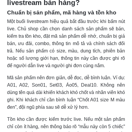
livestream bán hàng?
Chuẩn bị sản phẩm, mã hàng và tồn kho
Một buổi livestream hiệu quả bắt đầu trước khi bấm nút
live. Chủ shop cần chọn danh sách sản phẩm sẽ bán,
kiểm tra tồn kho, đặt mã sản phẩm dễ nhớ, chuẩn bị giá
bán, ưu đãi, combo, thông tin mô tả và chính sách đổi
trả. Nếu sản phẩm có size, màu, dung tích, phiên bản
hoặc số lượng giới hạn, thông tin này cần được ghi rõ
để người dẫn live và người ghi đơn cùng nắm.
Mã sản phẩm nên đơn giản, dễ đọc, dễ bình luận. Ví dụ:
A01, A02, Son01, Set03, Áo05, Deal10. Không nên
dùng tên quá dài khiến khách khó chốt và nhân viên khó
ghi. Khi khách chỉ cần bình luận “Chốt A01 size M màu
đen”, đội ngũ phía sau sẽ dễ xử lý hơn.
Tồn kho cần được kiểm trước live. Nếu một sản phẩm
chỉ còn ít hàng, nên thông báo rõ “mẫu này còn 5 chiếc”