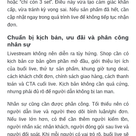
hoặc “chỉ còn 3 set”. Điều này vừa tạo cảm giác khẩn
cấp, vừa tránh kỳ vọng sai. Nếu sản phẩm đã hết, cần
cập nhật ngay trong quá trình live để không tiếp tục nhận
đơn.
Chuẩn bị kịch bản, ưu đãi và phân công
nhân sự
Livestream không nên diễn ra tùy hứng. Shop cần có
kịch bản cơ bản gồm phần mở đầu, giới thiệu lợi ích
của buổi live, thứ tự sản phẩm, khung giờ tung deal,
cách khách chốt đơn, chính sách giao hàng, cách thanh
toán và CTA cuối live. Kịch bản không cần quá cứng,
nhưng phải đủ rõ để người dẫn không bị lan man.
Nhân sự cũng cần được phân công. Tối thiểu nên có
người dẫn live và người theo dõi bình luận/ghi đơn.
Nếu live lớn hơn, có thể cần thêm người kiểm tồn,
người nhắn xác nhận khách, người đóng gói sau live và
người đối soát. Khi mỗi người có vai trò rõ, buổi live sẽ