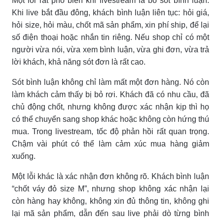
Một lỗi rất phổ biến khi livestream là bỏ sót bình luận.
Khi live bắt đầu đông, khách bình luận liên tục: hỏi giá,
hỏi size, hỏi màu, chốt mã sản phẩm, xin phí ship, để lại
số điện thoại hoặc nhắn tin riêng. Nếu shop chỉ có một
người vừa nói, vừa xem bình luận, vừa ghi đơn, vừa trả
lời khách, khả năng sót đơn là rất cao.
Sót bình luận không chỉ làm mất một đơn hàng. Nó còn
làm khách cảm thấy bị bỏ rơi. Khách đã có nhu cầu, đã
chủ động chốt, nhưng không được xác nhận kịp thì họ
có thể chuyển sang shop khác hoặc không còn hứng thú
mua. Trong livestream, tốc độ phản hồi rất quan trọng.
Chậm vài phút có thể làm cảm xúc mua hàng giảm
xuống.
Một lỗi khác là xác nhận đơn không rõ. Khách bình luận
“chốt váy đỏ size M”, nhưng shop không xác nhận lại
còn hàng hay không, không xin đủ thông tin, không ghi
lại mã sản phẩm, dẫn đến sau live phải dò từng bình