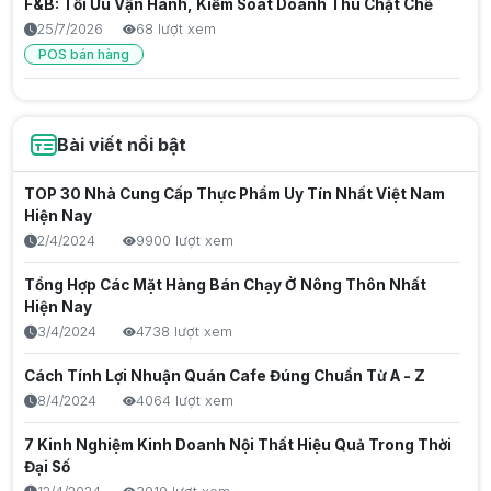
F&B: Tối Ưu Vận Hành, Kiểm Soát Doanh Thu Chặt Chẽ
25/7/2026
68 lượt xem
POS bán hàng
Giải Pháp Máy Tính Tiền Hộ Kinh Doanh: Tối Ưu Vận
Hành, Chống Thất Thoát Hiệu Quả
Bài viết nổi bật
25/7/2026
69 lượt xem
Thu nhập thụ động là gì? Cách tạo nguồn thu bền vững
TOP 30 Nhà Cung Cấp Thực Phẩm Uy Tín Nhất Việt Nam
trong thời đại số
Hiện Nay
25/7/2026
56 lượt xem
2/4/2024
9900 lượt xem
Đánh Giá Top 5 Máy POS Tính Tiền Nhỏ Gọn, Giá Rẻ Cho
Tổng Hợp Các Mặt Hàng Bán Chạy Ở Nông Thôn Nhất
Mọi Ngành Hàng
Hiện Nay
24/7/2026
75 lượt xem
3/4/2024
4738 lượt xem
POS bán hàng
Cách Tính Lợi Nhuận Quán Cafe Đúng Chuẩn Từ A - Z
Máy pos cầm tay tối ưu vận hành takeaway, quán cafe
8/4/2024
4064 lượt xem
và tiệm trà sữa
7 Kinh Nghiệm Kinh Doanh Nội Thất Hiệu Quả Trong Thời
24/7/2026
88 lượt xem
Đại Số
POS bán hàng
Quán cà phê