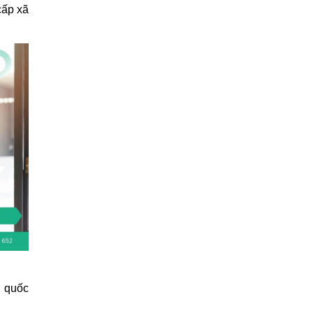
cấp xã
g quốc