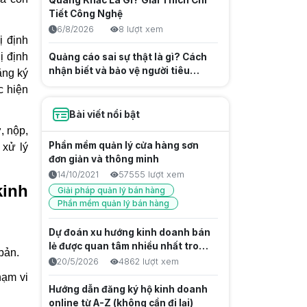
Quang Khắc Là Gì? Giải Thích Chi
Tiết Công Nghệ
6/8/2026
8 lượt xem
ị định
ị định
Quảng cáo sai sự thật là gì? Cách
nhận biết và bảo vệ người tiêu
ăng ký
dùng
6/8/2026
4 lượt xem
c hiện
Trước Gen Z là gen gì? Tìm hiểu
Bài viết nổi bật
thế hệ Millennials
, nộp,
6/8/2026
9 lượt xem
Phần mềm quản lý cửa hàng sơn
 xử lý
đơn giản và thông minh
Thế hệ Gen Z từ năm nào? Tìm
14/10/2021
57555 lượt xem
hiểu nguồn gốc và đặc điểm Gen Z
inh
Giải pháp quản lý bán hàng
6/8/2026
4 lượt xem
Phần mềm quản lý bán hàng
Thế hệ gen z la gì? Đặc điểm, năm
Dự đoán xu hướng kinh doanh bán
sinh và vai trò trong thời đại số
lẻ được quan tâm nhiều nhất trong
bản.
6/8/2026
5 lượt xem
năm 2027
20/5/2026
4862 lượt xem
hạm vi
Sau Gen Z là gen gì? Tìm hiểu thế
Hướng dẫn đăng ký hộ kinh doanh
hệ Alpha từ A đến Z
online từ A-Z (không cần đi lại)