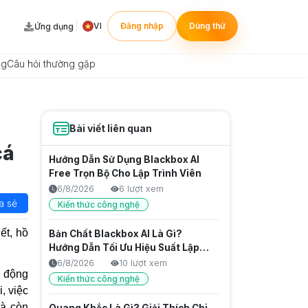
VI
Đăng nhập
Dùng thử
Ứng dụng
ng
Câu hỏi thường gặp
Bài viết liên quan
cá
Hướng Dẫn Sử Dụng Blackbox AI
Free Trọn Bộ Cho Lập Trình Viên
6/8/2026
6 lượt xem
a sẻ
Kiến thức công nghệ
ết, hồ
Bản Chất Blackbox AI Là Gì?
Hướng Dẫn Tối Ưu Hiệu Suất Lập
Trình Chuyên Sâu
6/8/2026
10 lượt xem
t động
Kiến thức công nghệ
, việc
mà còn