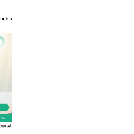
 nghĩa
quan để