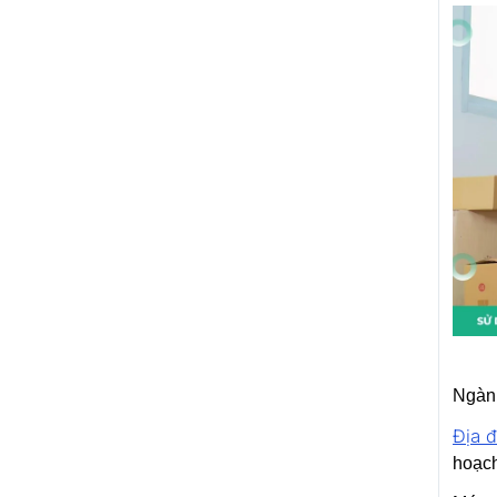
Ngành
Địa 
hoạch