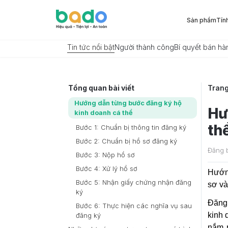
Sản phẩm
Tín
Tin tức nổi bật
Người thành công
Bí quyết bán hà
Tổng quan bài viết
Tran
Hướng dẫn từng bước đăng ký hộ
Hư
kinh doanh cá thể
th
Bước 1: Chuẩn bị thông tin đăng ký
Bước 2: Chuẩn bị hồ sơ đăng ký
Đăng 
Bước 3: Nộp hồ sơ
Bước 4: Xử lý hồ sơ
Hướng
Bước 5: Nhận giấy chứng nhận đăng
sơ và
ký
Đăng 
Bước 6: Thực hiện các nghĩa vụ sau
kinh 
đăng ký
nắm r