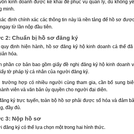
ốn kinh doanh được kê khai để phục vụ quản lý, dù không y
g minh.
xác định chính xác các thông tin này là nền tảng để hồ sơ đượ
ngay từ lần nộp đầu tiên.
c 2: Chuẩn bị hồ sơ đăng ký
quy định hiện hành, hồ sơ đăng ký hộ kinh doanh cá thể đ
iản hóa.
 phần cơ bản bao gồm giấy đề nghị đăng ký hộ kinh doanh 
iấy tờ pháp lý cá nhân của người đăng ký.
 trường hợp có nhiều người cùng tham gia, cần bổ sung bi
hành viên và văn bản ủy quyền cho người đại diện.
ăng ký trực tuyến, toàn bộ hồ sơ phải được số hóa và đảm bả
ng, đầy đủ.
c 3: Nộp hồ sơ
 đăng ký có thể lựa chọn một trong hai hình thức.