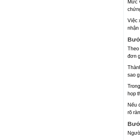
Mức v
chứn
Việc 
nhận 
Bướ
Theo 
đơn g
Thành
sao g
Trong
họp t
Nếu đ
rõ rà
Bướ
Người