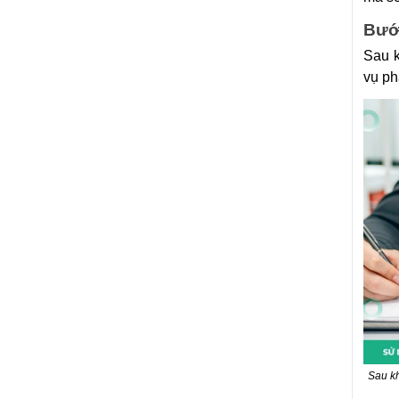
Bước
Sau k
vụ ph
Sau kh