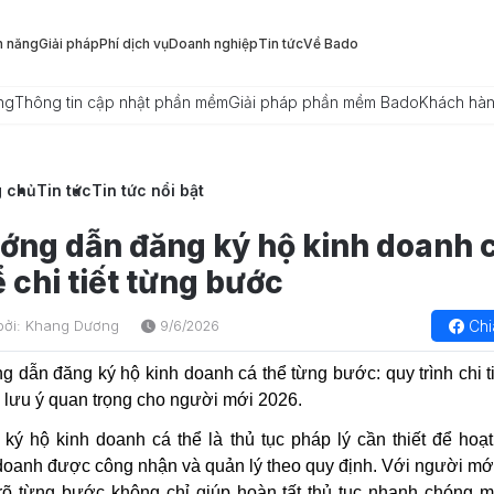
h năng
Giải pháp
Phí dịch vụ
Doanh nghiệp
Tin tức
Về Bado
ng
Thông tin cập nhật phần mềm
Giải pháp phần mềm Bado
Khách hà
g chủ
Tin tức
Tin tức nổi bật
ớng dẫn đăng ký hộ kinh doanh 
ể chi tiết từng bước
Chi
bởi: Khang Dương
9/6/2026
 dẫn đăng ký hộ kinh doanh cá thể từng bước: quy trình chi ti
 lưu ý quan trọng cho người mới 2026.
ký hộ kinh doanh cá thể là thủ tục pháp lý cần thiết để hoạ
doanh được công nhận và quản lý theo quy định. Với người mới
õ từng bước không chỉ giúp hoàn tất thủ tục nhanh chóng 