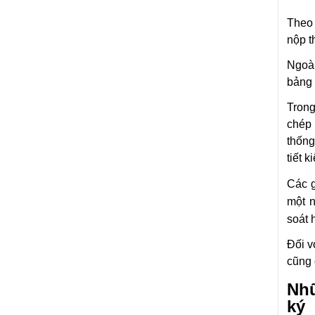
Theo 
nộp t
Ngoài
bảng 
Trong
chép 
thống
tiết 
Các 
một n
soát 
Đối v
cũng 
Nhữ
ký