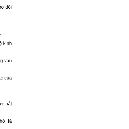
eo dõi
.
ộ kinh
ng văn
ác của
ức bắt
hời là