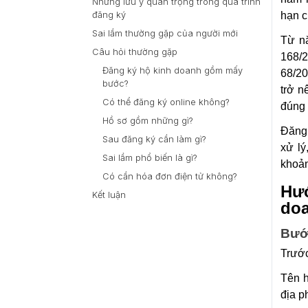
Những lưu ý quan trọng trong quá trình
đăng ký
hạn c
Sai lầm thường gặp của người mới
Từ n
Câu hỏi thường gặp
168/2
Đăng ký hộ kinh doanh gồm mấy
68/20
bước?
trở n
Có thể đăng ký online không?
đúng 
Hồ sơ gồm những gì?
Đăng 
Sau đăng ký cần làm gì?
xử lý
Sai lầm phổ biến là gì?
khoản
Có cần hóa đơn điện tử không?
Hư
Kết luận
doa
Bước
Trước
Tên h
địa p