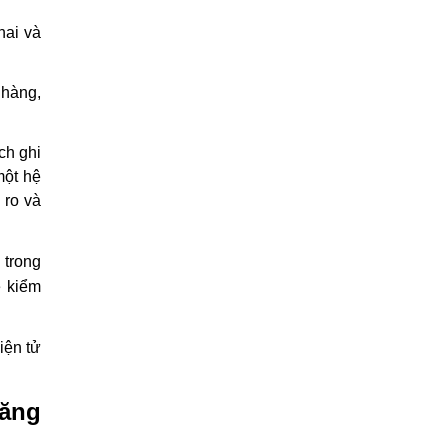
hai và
 hàng,
ch ghi
một hệ
 ro và
 trong
ễ kiểm
iện tử
đăng