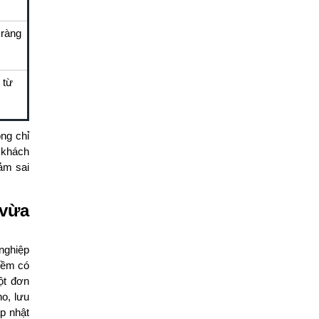
 ràng
 từ
ng chỉ
 khách
ảm sai
 vừa
 nghiệp
mềm có
ột đơn
o, lưu
ập nhật