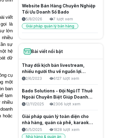
rõ tình
Website Bán Hàng Chuyên Nghiệp
Tối Ưu Doanh Số Bado
ài viết
5/8/2026
7 lượt xem
gọi là
Giải pháp quản lý bán hàng
sự lớn
 nhiều
Chuẩn Hóa Chính Sách Thưởng
cần sự
Nhờ Phần Mềm Tính Hoa Hồng Kỹ
một hệ
Bài viết nổi bật
Thuật Viên
5/8/2026
10 lượt xem
oát dữ
Quản lý nhân viên
Thay đổi kịch bản livestream,
Phần mềm quản lý bán hàng
Giải pháp quản lý bán hàng
nhiều người thu về nguồn lợi
ông cụ
nhuận khủng
2/6/2023
6127 lượt xem
ng một
Phân Quyền Nhân Viên Bán Hàng:
òn ban
Chìa Khóa Quản Trị Kinh Doanh
Bado Solutions - Đội Ngũ IT Thuê
hể tạm
Ngoài Chuyên Biệt Giúp Doanh
5/8/2026
9 lượt xem
 nhiều
Nghiệp Tăng Tốc Sản Phẩm Số
12/11/2025
2306 lượt xem
Quản lý nhân viên
g doanh
Quản lý bán hàng
n hoặc
Phần mềm quản lý bán hàng
Giải pháp quản lý toàn diện cho
nhà hàng, quán cà phê, karaoke &
club billiards
Phần Mềm Phân Quyền Nhân Viên
5/5/2025
1828 lượt xem
Giúp Vận Hành Cửa Hàng Toàn
Nhà hàng & quán ăn