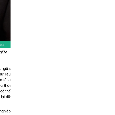
 giữa
c giữa
dữ liệu
o tổng
u thời
 có thể
lại dữ
nghiệp