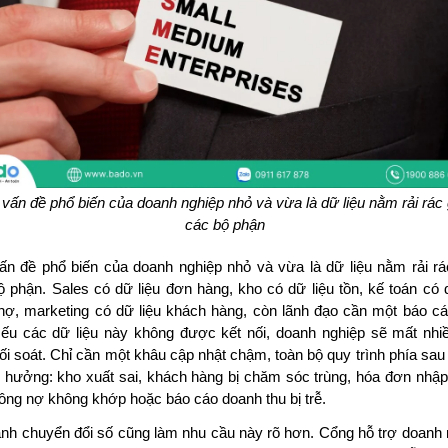
vấn đề phổ biến của doanh nghiệp nhỏ và vừa là dữ liệu nằm rải rác
các bộ phận
ấn đề phổ biến của doanh nghiệp nhỏ và vừa là dữ liệu nằm rải rá
ộ phận. Sales có dữ liệu đơn hàng, kho có dữ liệu tồn, kế toán có 
nợ, marketing có dữ liệu khách hàng, còn lãnh đạo cần một báo cá
Nếu các dữ liệu này không được kết nối, doanh nghiệp sẽ mất nhiề
ối soát. Chỉ cần một khâu cập nhật chậm, toàn bộ quy trình phía sau
h hưởng: kho xuất sai, khách hàng bị chăm sóc trùng, hóa đơn nhập 
công nợ không khớp hoặc báo cáo doanh thu bị trễ.
ảnh chuyển đổi số cũng làm nhu cầu này rõ hơn. Cổng hỗ trợ doanh 