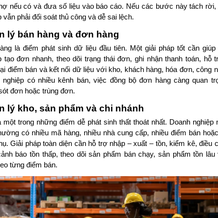
nợ nếu có và đưa số liệu vào báo cáo. Nếu các bước này tách rời,
 vẫn phải đối soát thủ công và dễ sai lệch.
n lý bán hàng và đơn hàng
àng là điểm phát sinh dữ liệu đầu tiên. Một giải pháp tốt cần giúp
p tạo đơn nhanh, theo dõi trạng thái đơn, ghi nhận thanh toán, hỗ 
tại điểm bán và kết nối dữ liệu với kho, khách hàng, hóa đơn, công 
 nghiệp có nhiều kênh bán, việc đồng bộ đơn hàng càng quan tr
 sót đơn hoặc trùng đơn.
 lý kho, sản phẩm và chi nhánh
à một trong những điểm dễ phát sinh thất thoát nhất. Doanh nghiệp 
hường có nhiều mã hàng, nhiều nhà cung cấp, nhiều điểm bán hoặc
hụ. Giải pháp toàn diện cần hỗ trợ nhập – xuất – tồn, kiểm kê, điều
cảnh báo tồn thấp, theo dõi sản phẩm bán chạy, sản phẩm tồn lâu 
heo từng điểm bán.