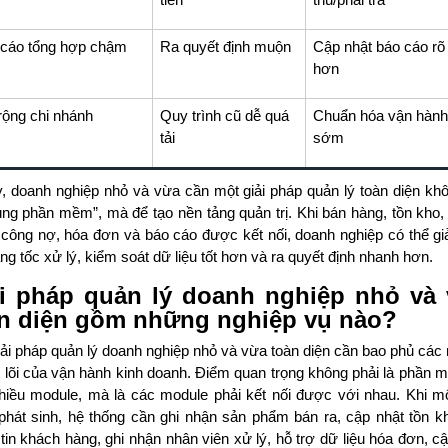
cáo tổng hợp chậm
Ra quyết định muộn
Cập nhật báo cáo rõ
hơn
ộng chi nhánh
Quy trình cũ dễ quá
Chuẩn hóa vận hành
tải
sớm
y, doanh nghiệp nhỏ và vừa cần một giải pháp quản lý toàn diện khô
ùng phần mềm”, mà để tạo nền tảng quản trị. Khi bán hàng, tồn kho,
 công nợ, hóa đơn và báo cáo được kết nối, doanh nghiệp có thể gi
ăng tốc xử lý, kiểm soát dữ liệu tốt hơn và ra quyết định nhanh hơn.
i pháp quản lý doanh nghiệp nhỏ và
n diện gồm những nghiệp vụ nào?
iải pháp quản lý doanh nghiệp nhỏ và vừa toàn diện cần bao phủ các
t lõi của vận hành kinh doanh. Điểm quan trọng không phải là phần 
nhiều module, mà là các module phải kết nối được với nhau. Khi m
phát sinh, hệ thống cần ghi nhận sản phẩm bán ra, cập nhật tồn kh
tin khách hàng, ghi nhận nhân viên xử lý, hỗ trợ dữ liệu hóa đơn, c