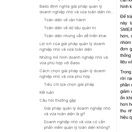
cần kế
thường?
Bado định nghĩa giải pháp quản lý
hình k
doanh nghiệp nhỏ và vừa toàn diện như
Để trá
thế nào?
Toàn diện về vận hành
này 
Toàn diện về dữ liệu quản trị
SME/D
Toàn diện nhưng vẫn dễ triển khai
hơn, 
nhóm 
Lợi ích của giải pháp quản lý doanh
đơn g
nghiệp nhỏ và vừa toàn diện
thống
Những mô hình doanh nghiệp nhỏ và
liệu 
vừa phù hợp với Bado
Cách chọn giải pháp quản lý doanh
Trong
nghiệp nhỏ và vừa phù hợp
rời r
Tiêu chí lựa chọn giải pháp
phần 
giám 
Kết luận
ổn kh
Câu hỏi thường gặp
hơn h
Giải pháp quản lý doanh nghiệp nhỏ
thu n
và vừa toàn diện là gì?
hiệu 
Doanh nghiệp nhỏ và vừa có cần
phần mềm quản lý toàn diện không?