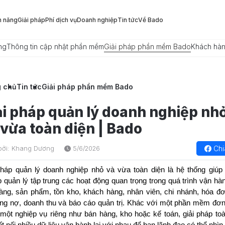
h năng
Giải pháp
Phí dịch vụ
Doanh nghiệp
Tin tức
Về Bado
ng
Thông tin cập nhật phần mềm
Giải pháp phần mềm Bado
Khách hà
g chủ
Tin tức
Giải pháp phần mềm Bado
ải pháp quản lý doanh nghiệp nh
 vừa toàn diện | Bado
Chi
bởi: Khang Dương
5/6/2026
pháp quản lý doanh nghiệp nhỏ và vừa toàn diện là hệ thống giúp
p quản lý tập trung các hoạt động quan trọng trong quá trình vận h
àng, sản phẩm, tồn kho, khách hàng, nhân viên, chi nhánh, hóa đơ
ông nợ, doanh thu và báo cáo quản trị. Khác với một phần mềm đơn 
 một nghiệp vụ riêng như bán hàng, kho hoặc kế toán, giải pháp toà