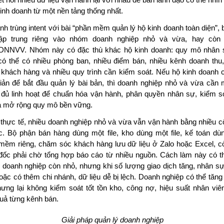
t nối nhiều dữ liệu vận hành lại với nhau để ban lãnh đạo có thể nhìn 
inh doanh từ một nền tảng thống nhất.
nh trùng intent với bài “phần mềm quản lý hộ kinh doanh toàn diện”, b
tập trung riêng vào nhóm
doanh nghiệp nhỏ và vừa
, hay còn 
NNVV. Nhóm này có đặc thù khác hộ kinh doanh: quy mô nhân 
có thể có nhiều phòng ban, nhiều điểm bán, nhiều kênh doanh thu,
khách hàng và nhiều quy trình cần kiểm soát. Nếu hộ kinh doanh 
iản để bắt đầu quản lý bài bản, thì doanh nghiệp nhỏ và vừa cần 
 đủ linh hoạt để chuẩn hóa vận hành, phân quyền nhân sự, kiểm s
và mở rộng quy mô bền vững.
 thực tế, nhiều doanh nghiệp nhỏ và vừa vẫn vận hành bằng nhiều c
ạc. Bộ phận bán hàng dùng một file, kho dùng một file, kế toán dù
mềm riêng, chăm sóc khách hàng lưu dữ liệu ở Zalo hoặc Excel, c
đốc phải chờ tổng hợp báo cáo từ nhiều nguồn. Cách làm này có t
i doanh nghiệp còn nhỏ, nhưng khi số lượng giao dịch tăng, nhân sự
oặc có thêm chi nhánh, dữ liệu dễ bị lệch. Doanh nghiệp có thể tăn
hưng lại không kiểm soát tốt tồn kho, công nợ, hiệu suất nhân viê
quả từng kênh bán.
Giải pháp quản lý doanh nghiệp