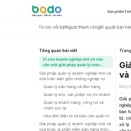
Sản phẩm
Tín
Tin tức nổi bật
Người thành công
Bí quyết bán hà
Tổng quan bài viết
Tran
Vì sao doanh nghiệp nhỏ và vừa
Gi
cần một giải pháp quản lý toàn
diện?
và
Giải pháp quản lý doanh nghiệp nhỏ và
vừa toàn diện gồm những nghiệp vụ
nào?
Đăng 
Quản lý bán hàng và đơn hàng
Quản lý kho, sản phẩm và chi nhánh
Giải 
Quản lý khách hàng, công nợ và
nghiệ
chăm sóc lại
bán h
Hóa đơn điện tử và báo cáo quản trị
tử, c
Giải pháp quản lý doanh nghiệp nhỏ và
xử lý
vừa khác gì phần mềm bán hàng thông