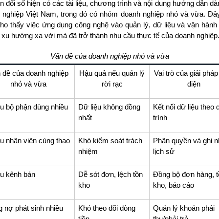
n đổi số hiện có các tài liệu, chương trình và nội dung hướng dẫn d
 nghiệp Việt Nam, trong đó có nhóm doanh nghiệp nhỏ và vừa. Đây 
cho thấy việc ứng dụng công nghệ vào quản lý, dữ liệu và vận hành
à xu hướng xa vời mà đã trở thành nhu cầu thực tế của doanh nghiệp
Vấn đề của doanh nghiệp nhỏ và vừa
 đề của doanh nghiệp
Hậu quả nếu quản lý
Vai trò của giải pháp
nhỏ và vừa
rời rạc
diện
u bộ phận dùng nhiều
Dữ liệu không đồng
Kết nối dữ liệu theo 
nhất
trình
u nhân viên cùng thao
Khó kiểm soát trách
Phân quyền và ghi 
nhiệm
lịch sử
u kênh bán
Dễ sót đơn, lệch tồn
Đồng bộ đơn hàng, t
kho
kho, báo cáo
 nợ phát sinh nhiều
Khó theo dõi dòng
Quản lý khoản phải
tiền
thu/phải trả