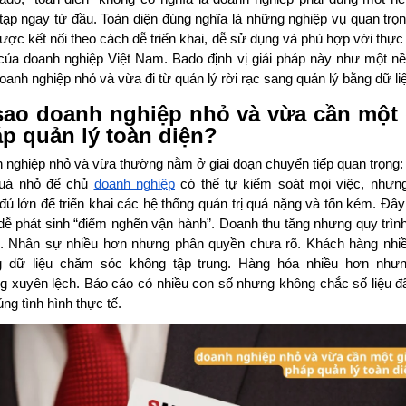
tạp ngay từ đầu. Toàn diện đúng nghĩa là những nghiệp vụ quan trọn
ược kết nối theo cách dễ triển khai, dễ sử dụng và phù hợp với thực
của doanh nghiệp Việt Nam. Bado định vị giải pháp này như một nề
oanh nghiệp nhỏ và vừa đi từ quản lý rời rạc sang quản lý bằng dữ li
sao doanh nghiệp nhỏ và vừa cần một 
p quản lý toàn diện?
 nghiệp nhỏ và vừa thường nằm ở giai đoạn chuyển tiếp quan trọng:
uá nhỏ để chủ
doanh nghiệp
có thể tự kiểm soát mọi việc, nhưn
ủ lớn để triển khai các hệ thống quản trị quá nặng và tốn kém. Đây 
dễ phát sinh “điểm nghẽn vận hành”. Doanh thu tăng nhưng quy trìn
. Nhân sự nhiều hơn nhưng phân quyền chưa rõ. Khách hàng nhi
 dữ liệu chăm sóc không tập trung. Hàng hóa nhiều hơn như
g xuyên lệch. Báo cáo có nhiều con số nhưng không chắc số liệu đ
ng tình hình thực tế.