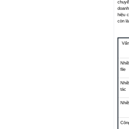
chuyể
doanh
hiệu 
còn l
Vấn
Nhiề
file
Nhiề
tác
Nhiề
Công