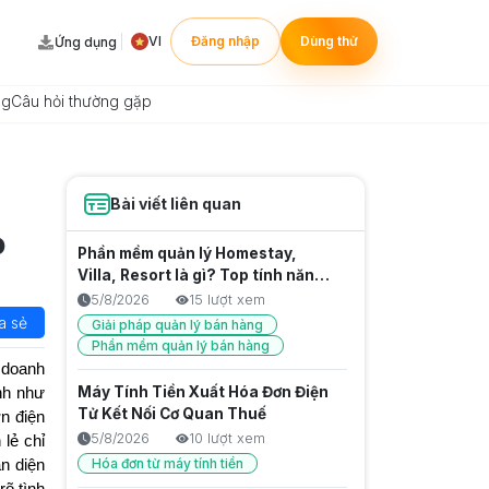
VI
Đăng nhập
Dùng thử
Ứng dụng
ng
Câu hỏi thường gặp
Bài viết liên quan
ỏ
Phần mềm quản lý Homestay,
Villa, Resort là gì? Top tính năng
cần có
5/8/2026
15 lượt xem
a sẻ
Giải pháp quản lý bán hàng
Phần mềm quản lý bán hàng
 doanh
Máy Tính Tiền Xuất Hóa Đơn Điện
ành như
Tử Kết Nối Cơ Quan Thuế
n điện
5/8/2026
10 lượt xem
lẻ chỉ
Hóa đơn từ máy tính tiền
n diện