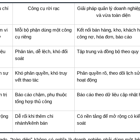
u chí
Công cụ rời rạc
Giải pháp quản lý doanh nghiệ
và vừa toàn diện
m vi
Mỗi bộ phận dùng một công
Kết nối bán hàng, kho, khách h
ý
cụ riêng
công nợ, hóa đơn, báo cáo
iệu
Phân tán, dễ lệch, khó đối
Tập trung và đồng bộ theo quy 
soát
n sự
Khó phân quyền, khó truy
Phân quyền rõ, theo dõi lịch sử
vết thao tác
hoạt động
 trị
Báo cáo chậm, phụ thuộc
Báo cáo theo dữ liệu cập nhật
tổng hợp thủ công
rộng
Dễ rối khi thêm chi
Có nền tảng để mở rộng có ki
nhánh/kênh bán
soát
ado, “toàn diện” không có nghĩa là doanh nghiệp phải dùng một hệ