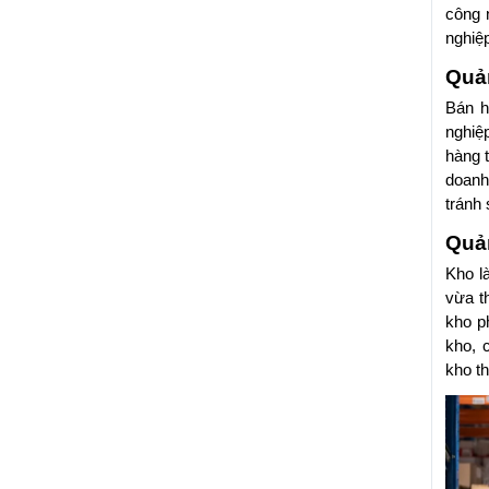
công 
nghiệp
Quả
Bán h
nghiệ
hàng 
doanh
tránh
Quản
Kho l
vừa t
kho p
kho, 
kho t