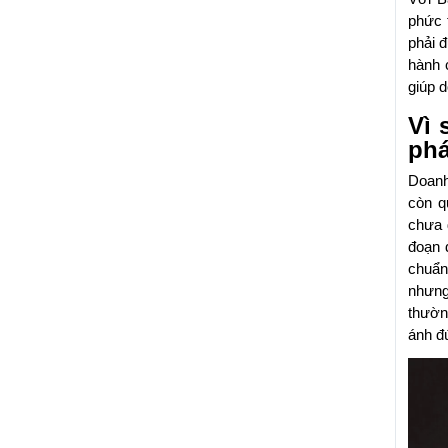
phức 
phải đ
hành 
giúp d
Vì 
phá
Doanh
còn q
chưa đ
đoạn 
chuẩn
nhưng
thườn
ánh đú