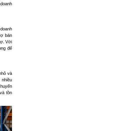
 doanh
 doanh
trợ bán
nợ. Với
ọng để
nhỏ và
 nhiều
 chuyển
và tồn