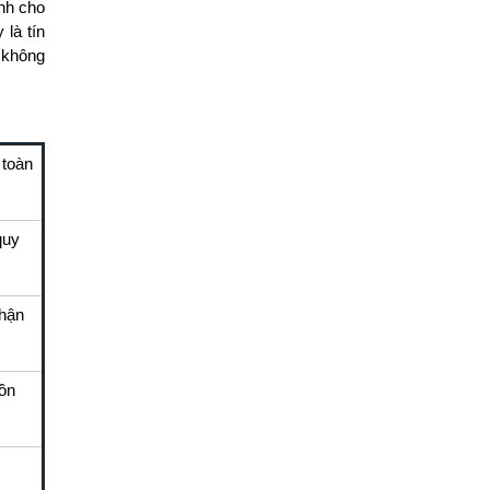
ành cho
là tín
 không
.
 toàn
quy
nhận
ồn