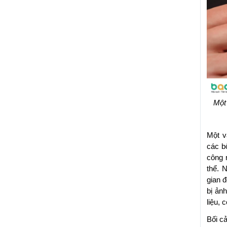
Một 
Một v
các b
công 
thể. 
gian đ
bị ản
liệu, 
Bối c