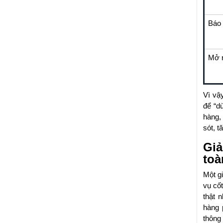
Báo 
Mở r
Vì vậ
để “d
hàng,
sót, t
Giả
toà
Một g
vụ cố
thật 
hàng 
thông 