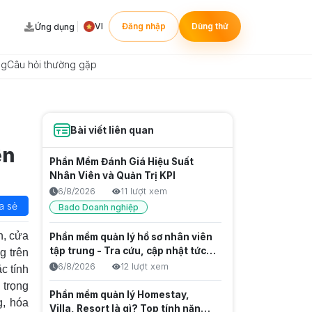
VI
Đăng nhập
Dùng thử
Ứng dụng
ng
Câu hỏi thường gặp
Bài viết liên quan
ện
Phần Mềm Đánh Giá Hiệu Suất
Nhân Viên và Quản Trị KPI
6/8/2026
11 lượt xem
a sẻ
Bado Doanh nghiệp
h, cửa
Phần mềm quản lý hồ sơ nhân viên
tập trung - Tra cứu, cập nhật tức
g trên
thời và Chuẩn hóa dữ liệu gốc
6/8/2026
12 lượt xem
c tính
 trọng
Phần mềm quản lý Homestay,
g, hóa
Villa, Resort là gì? Top tính năng