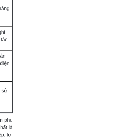
hàng
g
ghi
 tác
bán
 điện
h sử
ảm phụ
hất là
p, lợi