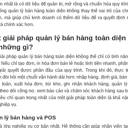
ớn nhất là có dữ liệu để quản trị, mở rộng và chuẩn hóa quy trìn
ống quản lý bán hàng toàn diện không thay thế vai trò của ch
, mà giúp chủ kinh doanh có thêm dữ liệu để ra quyết định
à chính xác hơn.
 giải pháp quản lý bán hàng toàn diện
những gì?
iải pháp quản lý bán hàng toàn diện không thể chỉ có tính nă
 Nếu chỉ tạo đơn, in hóa đơn bán lẻ hoặc tính tiền nhanh, ph
iải quyết được phần đầu của quy trình. Trong khi đó, thực t
 đòi hỏi một chuỗi vận hành dài hơn: nhập hàng, định giá, bán
 toán, xuất hóa đơn, trừ kho, ghi nhận khách hàng, quản l
 theo dõi công nợ, xem báo cáo và chăm sóc khách hàng sau b
tiêu chí quan trọng nhất của một giải pháp toàn diện là khả nă
ghiệp vụ.
n lý bán hàng và POS
à lớp nghiệp vụ cơ bản nhất. Hệ thống cần giúp nhân viên t