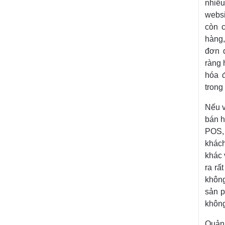
nhiều
websi
còn 
hàng,
đơn đ
ràng 
hóa 
trong
Nếu v
bán h
POS, 
khách
khác 
ra rấ
không
sản p
không
Quản 