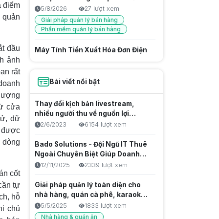
à điểm
cần có
5/8/2026
27 lượt xem
i quản
Giải pháp quản lý bán hàng
Phần mềm quản lý bán hàng
ắt đầu
Máy Tính Tiền Xuất Hóa Đơn Điện
nh ảnh
Tử Kết Nối Cơ Quan Thuế
5/8/2026
18 lượt xem
ạn rất
Bài viết nổi bật
Hóa đơn từ máy tính tiền
 doanh
 lượng
Website Bán Hàng Chuyên Nghiệp
Thay đổi kịch bản livestream,
từ cửa
Tối Ưu Doanh Số Bado
nhiều người thu về nguồn lợi
tử, dữ
nhuận khủng
5/8/2026
16 lượt xem
2/6/2023
6154 lượt xem
n được
Giải pháp quản lý bán hàng
ộ dòng
Bado Solutions - Đội Ngũ IT Thuê
Ngoài Chuyên Biệt Giúp Doanh
Chuẩn Hóa Chính Sách Thưởng
Nghiệp Tăng Tốc Sản Phẩm Số
Nhờ Phần Mềm Tính Hoa Hồng Kỹ
12/11/2025
2339 lượt xem
án cốt
Thuật Viên
5/8/2026
18 lượt xem
cần tự
Giải pháp quản lý toàn diện cho
Quản lý nhân viên
nhà hàng, quán cà phê, karaoke &
ch, hỗ
Phần mềm quản lý bán hàng
club billiards
5/5/2025
1833 lượt xem
Giải pháp quản lý bán hàng
hi chủ
Nhà hàng & quán ăn