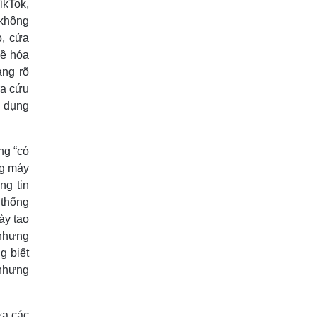
ikTok,
 không
o, cửa
về hóa
àng rõ
ra cứu
 dụng
ng “có
ng máy
ng tin
 thống
ày tạo
 nhưng
g biết
 nhưng
ưa các