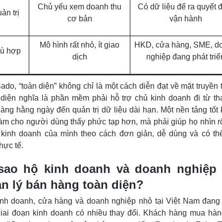
Chủ yếu xem doanh thu
Có dữ liệu để ra quyết 
ản trị
cơ bản
vận hành
Mô hình rất nhỏ, ít giao
HKD, cửa hàng, SME, d
ù hợp
dịch
nghiệp đang phát triể
ado, “toàn diện” không chỉ là một cách diễn đạt về mặt truyền 
diện nghĩa là phần mềm phải hỗ trợ chủ kinh doanh đi từ th
àng hằng ngày đến quản trị dữ liệu dài hạn. Một nền tảng tốt
àm cho người dùng thấy phức tạp hơn, mà phải giúp họ nhìn r
kinh doanh của mình theo cách đơn giản, dễ dùng và có thể
thực tế.
sao hộ kinh doanh và doanh nghiệp
n lý bán hàng toàn diện?
inh doanh, cửa hàng và doanh nghiệp nhỏ tại Việt Nam đan
iai đoạn kinh doanh có nhiều thay đổi. Khách hàng mua hà