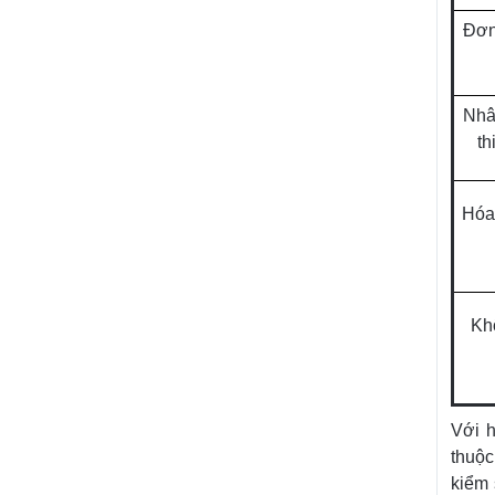
Đơn
Nhâ
th
Hóa
Kh
Với h
thuộc
kiểm 