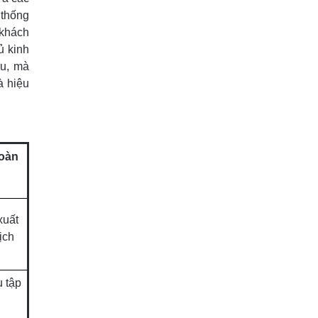
 thống
 khách
ủ kinh
au, mà
à hiệu
toàn
xuất
ịch
 tập