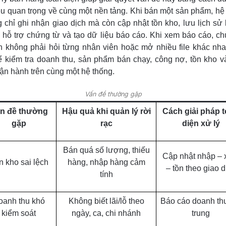
ệu quan trọng về cùng một nền tảng. Khi bán một sản phẩm, hệ
 chỉ ghi nhận giao dịch mà còn cập nhật tồn kho, lưu lịch sử
 hỗ trợ chứng từ và tạo dữ liệu báo cáo. Khi xem báo cáo, ch
 không phải hỏi từng nhân viên hoặc mở nhiều file khác nh
ể kiểm tra doanh thu, sản phẩm bán chạy, công nợ, tồn kho v
ận hành trên cùng một hệ thống.
Vấn đề thường gặp
n đề thường
Hậu quả khi quản lý rời
Cách giải pháp 
gặp
rạc
diện xử lý
Bán quá số lượng, thiếu
Cập nhật nhập – 
n kho sai lệch
hàng, nhập hàng cảm
– tồn theo giao d
tính
oanh thu khó
Không biết lãi/lỗ theo
Báo cáo doanh thu
kiểm soát
ngày, ca, chi nhánh
trung