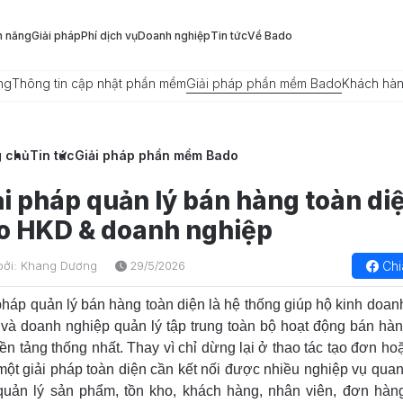
h năng
Giải pháp
Phí dịch vụ
Doanh nghiệp
Tin tức
Về Bado
ng
Thông tin cập nhật phần mềm
Giải pháp phần mềm Bado
Khách hà
g chủ
Tin tức
Giải pháp phần mềm Bado
ải pháp quản lý bán hàng toàn di
o HKD & doanh nghiệp
Chi
bởi: Khang Dương
29/5/2026
pháp quản lý bán hàng toàn diện là hệ thống giúp hộ kinh doan
và doanh nghiệp quản lý tập trung toàn bộ hoạt động bán hàn
ền tảng thống nhất. Thay vì chỉ dừng lại ở thao tác tạo đơn hoặ
 một giải pháp toàn diện cần kết nối được nhiều nghiệp vụ quan
uản lý sản phẩm, tồn kho, khách hàng, nhân viên, đơn hàn