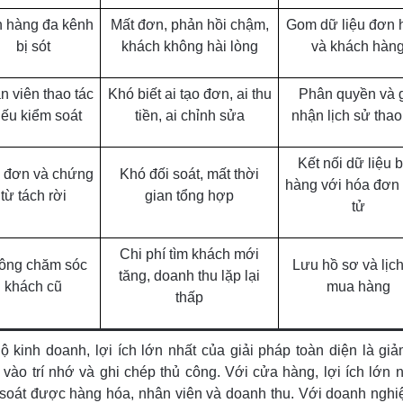
 hàng đa kênh
Mất đơn, phản hồi chậm,
Gom dữ liệu đơn 
bị sót
khách không hài lòng
và khách hàn
n viên thao tác
Khó biết ai tạo đơn, ai thu
Phân quyền và 
iếu kiểm soát
tiền, ai chỉnh sửa
nhận lịch sử thao
Kết nối dữ liệu 
 đơn và chứng
Khó đối soát, mất thời
hàng với hóa đơn
từ tách rời
gian tổng hợp
tử
Chi phí tìm khách mới
ông chăm sóc
Lưu hồ sơ và lịc
tăng, doanh thu lặp lại
khách cũ
mua hàng
thấp
ộ kinh doanh, lợi ích lớn nhất của giải pháp toàn diện là gi
 vào trí nhớ và ghi chép thủ công. Với cửa hàng, lợi ích lớn n
soát được hàng hóa, nhân viên và doanh thu. Với doanh nghiệ