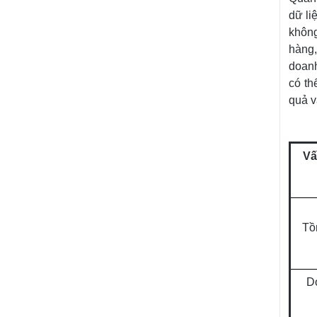
dữ li
không
hàng,
doanh
có th
quả v
Vấ
Tồ
D