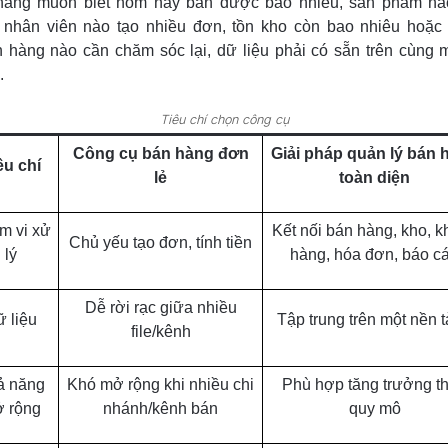
hàng muốn biết hôm nay bán được bao nhiêu, sản phẩm nà
, nhân viên nào tạo nhiều đơn, tồn kho còn bao nhiêu hoặ
 hàng nào cần chăm sóc lại, dữ liệu phải có sẵn trên cùng 
.
Tiêu chí chọn công cụ
Công cụ bán hàng đơn
Giải pháp quản lý bán 
êu chí
lẻ
toàn diện
m vi xử
Kết nối bán hàng, kho, 
Chủ yếu tạo đơn, tính tiền
lý
hàng, hóa đơn, báo c
Dễ rời rạc giữa nhiều
 liệu
Tập trung trên một nền 
file/kênh
ả năng
Khó mở rộng khi nhiều chi
Phù hợp tăng trưởng t
 rộng
nhánh/kênh bán
quy mô