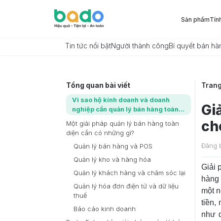
Sản phẩm
Tín
Tin tức nổi bật
Người thành công
Bí quyết bán hà
Tổng quan bài viết
Tran
Vì sao hộ kinh doanh và doanh
Gi
nghiệp cần quản lý bán hàng toàn
diện?
ch
Một giải pháp quản lý bán hàng toàn
diện cần có những gì?
Đăng 
Quản lý bán hàng và POS
Quản lý kho và hàng hóa
Giải 
Quản lý khách hàng và chăm sóc lại
hàng 
Quản lý hóa đơn điện tử và dữ liệu
một n
thuế
tiền,
Báo cáo kinh doanh
như q