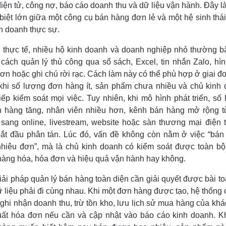
iện tử, công nợ, báo cáo doanh thu và dữ liệu vận hành. Đây l
biệt lớn giữa một công cụ bán hàng đơn lẻ và một hệ sinh thá
nh doanh thực sự.
 thực tế, nhiều hộ kinh doanh và doanh nghiệp nhỏ thường b
cách quản lý thủ công qua sổ sách, Excel, tin nhắn Zalo, hì
ơn hoặc ghi chú rời rạc. Cách làm này có thể phù hợp ở giai đo
khi số lượng đơn hàng ít, sản phẩm chưa nhiều và chủ kinh
tiếp kiểm soát mọi việc. Tuy nhiên, khi mô hình phát triển, số
h hàng tăng, nhân viên nhiều hơn, kênh bán hàng mở rộng 
sang online, livestream, website hoặc sàn thương mại điện 
bắt đầu phân tán. Lúc đó, vấn đề không còn nằm ở việc “bá
hiêu đơn”, mà là chủ kinh doanh có kiểm soát được toàn b
 hàng hóa, hóa đơn và hiệu quả vận hành hay không.
iải pháp quản lý bán hàng toàn diện cần giải quyết được bài to
dữ liệu phải đi cùng nhau. Khi một đơn hàng được tạo, hệ thống 
ghi nhận doanh thu, trừ tồn kho, lưu lịch sử mua hàng của khá
uất hóa đơn nếu cần và cập nhật vào báo cáo kinh doanh. K