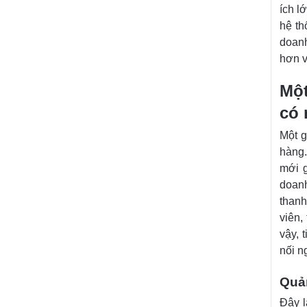
ích l
hệ th
doanh
hơn v
Một
có 
Một g
hàng.
mới g
doanh
thanh
viên,
vậy, 
nối n
Quả
Đây l