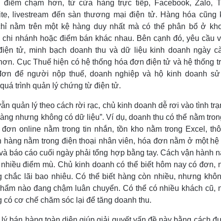
 điểm chạm hơn, từ cửa hàng trực tiếp, Facebook, Zalo, T
te, livestream đến sàn thương mại điện tử. Hàng hóa cũng
chỉ nằm trên một kệ hàng duy nhất mà có thể phân bổ ở kh
 chi nhánh hoặc điểm bán khác nhau. Bên cạnh đó, yêu cầu 
iện tử, minh bạch doanh thu và dữ liệu kinh doanh ngày c
hơn. Cục Thuế hiện có hệ thống hóa đơn điện tử và hệ thống t
đơn để người nộp thuế, doanh nghiệp và hộ kinh doanh sử
 quá trình quản lý chứng từ điện tử.
ẫn quản lý theo cách rời rạc, chủ kinh doanh dễ rơi vào tình trạ
àng nhưng không có dữ liệu”. Ví dụ, doanh thu có thể nằm tro
đơn online nằm trong tin nhắn, tồn kho nằm trong Excel, thô
 hàng nằm trong điện thoại nhân viên, hóa đơn nằm ở một hệ
và báo cáo cuối ngày phải tổng hợp bằng tay. Cách vận hành n
t nhiều điểm mù. Chủ kinh doanh có thể biết hôm nay có đơn,
 chắc lãi bao nhiêu. Có thể biết hàng còn nhiều, nhưng khôn
hẩm nào đang chậm luân chuyển. Có thể có nhiều khách cũ,
 có cơ chế chăm sóc lại để tăng doanh thu.
lý bán hàng toàn diện giúp giải quyết vấn đề này bằng cách đ