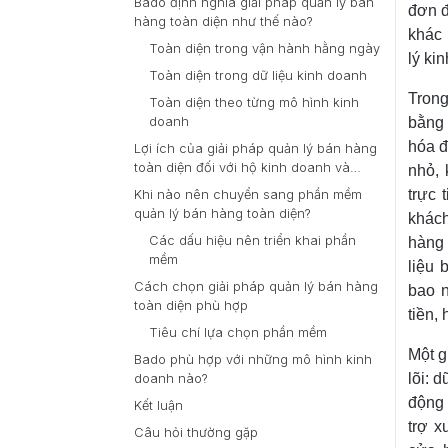
Bado định nghĩa giải pháp quản lý bán
đơn đ
hàng toàn diện như thế nào?
khác 
Toàn diện trong vận hành hằng ngày
lý ki
Toàn diện trong dữ liệu kinh doanh
Trong
Toàn diện theo từng mô hình kinh
doanh
bằng 
hóa đ
Lợi ích của giải pháp quản lý bán hàng
toàn diện đối với hộ kinh doanh và
nhỏ, 
doanh nghiệp
trực 
Khi nào nên chuyển sang phần mềm
quản lý bán hàng toàn diện?
khác
Các dấu hiệu nên triển khai phần
hàng 
mềm
liệu 
Cách chọn giải pháp quản lý bán hàng
bao n
toàn diện phù hợp
tiền,
Tiêu chí lựa chọn phần mềm
Một g
Bado phù hợp với những mô hình kinh
lõi: 
doanh nào?
động 
Kết luận
trợ x
Câu hỏi thường gặp