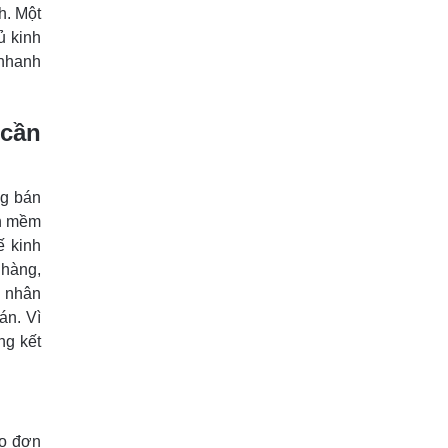
h. Một
ủ kinh
 nhanh
 cần
ng bán
ần mềm
ế kinh
 hàng,
ý nhân
án. Vì
ng kết
ạo đơn