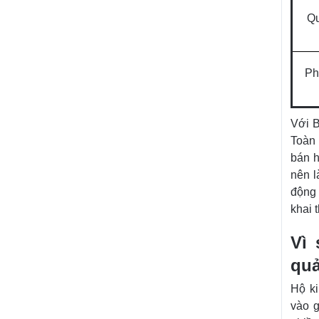
Qu
Ph
Với B
Toàn 
bán h
nên l
động 
khai 
Vì 
quả
Hộ k
vào g