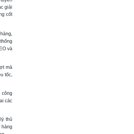
c giải
ng cốt
 hàng,
 thống
SEO và
ợt mà
u tốc,
 công
ai các
lý thủ
 hàng