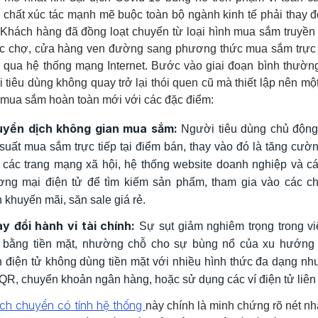
 chất xúc tác mạnh mẽ buộc toàn bộ ngành kinh tế phải thay đ
 Khách hàng đã đồng loạt chuyển từ loại hình mua sắm truyền
ác chợ, cửa hàng ven đường sang phương thức mua sắm trực
 qua hệ thống mạng Internet. Bước vào giai đoạn bình thườn
 tiêu dùng không quay trở lại thói quen cũ mà thiết lập nên mộ
mua sắm hoàn toàn mới với các đặc điểm:
yển dịch không gian mua sắm:
Người tiêu dùng chủ động
 suất mua sắm trực tiếp tại điểm bán, thay vào đó là tăng cườn
 các trang mạng xã hội, hệ thống website doanh nghiệp và c
ơng mại điện tử để tìm kiếm sản phẩm, tham gia vào các 
h khuyến mãi, săn sale giá rẻ.
y đổi hành vi tài chính:
Sự sụt giảm nghiêm trọng trong vi
u bằng tiền mặt, nhường chỗ cho sự bùng nổ của xu hướng
n điện tử không dùng tiền mặt với nhiều hình thức đa dạng nh
QR, chuyển khoản ngân hàng, hoặc sử dụng các ví điện tử liên 
ịch chuyển có tính hệ thống
này chính là minh chứng rõ nét nh