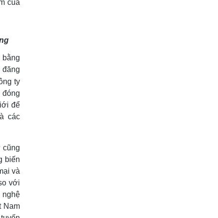
ệm của
ờng
á bằng
c đăng
công ty
ố đóng
iới để
và các
ư cũng
g biến
mại và
so với
g nghệ
ệt Nam
 tuyến