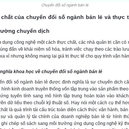
Chuyển đỗi số ngành bán lẻ
chất của chuyển đổi số ngành bán lẻ và thực 
trường chuyển dịch
 dụng công nghệ một cách thực chất, các nhà quản trị cần có 
úng đắn về khái niệm số hóa, tránh việc chạy theo các trào lư
xa xỉ nhưng không mang lại giá trị thực tế cho quy trình vận hàn
 nghĩa khoa học về chuyển đổi số ngành bán lẻ
n đổi số ngành bán lẻ được định nghĩa là sự chuyển dịch c
 hình kinh doanh truyền thống vốn tập trung vào sản phẩm theo
ứng tuyến tính sang mô hình tập trung hoàn toàn vào khác
rên dữ liệu theo chuỗi kỹ thuật số. Hay nói một cách cụ thể hơ
chất là quá trình tái cấu trúc toàn diện cách thức vận hành, bán
sự và quản lý tài chính của doanh nghiệp bán lẻ từ hình th
 ghi chép sổ sách sang môi trường ứng dụng công nghệ kỹ th