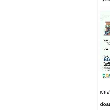
hóa,
Nhữ
doan