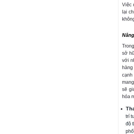
Việc 
lại c
không
Nâng 
Trong
sở hữ
với n
hàng 
cạnh 
mang 
sẽ gi
hóa m
Tha
trí 
độ 
phổ