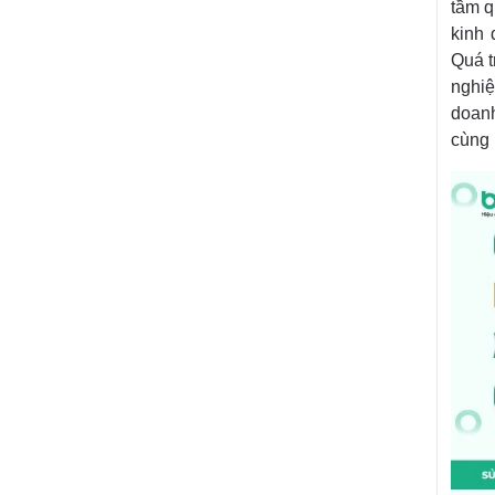
tầm q
kinh 
Quá t
nghiệ
doanh
cùng 