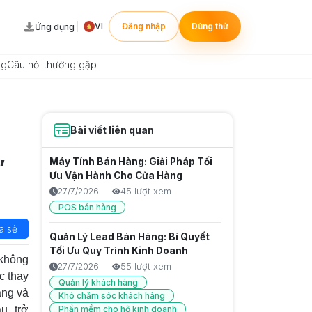
VI
Đăng nhập
Dùng thử
Ứng dụng
ng
Câu hỏi thường gặp
Bài viết liên quan
,
Máy Tính Bán Hàng: Giải Pháp Tối
Ưu Vận Hành Cho Cửa Hàng
27/7/2026
45 lượt xem
POS bán hàng
a sẻ
Quản Lý Lead Bán Hàng: Bí Quyết
Tối Ưu Quy Trình Kinh Doanh
 không
27/7/2026
55 lượt xem
c thay
Quản lý khách hàng
àng và
Khó chăm sóc khách hàng
u, trở
Phần mềm cho hộ kinh doanh