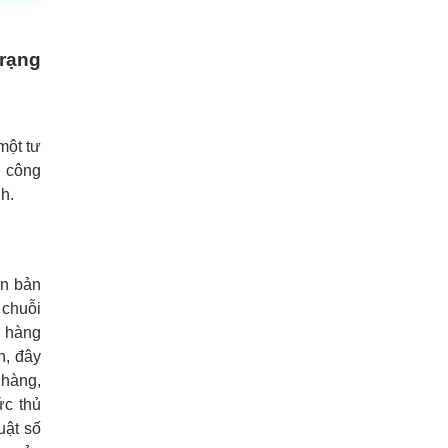
5/4/2024
3226 lượt xem
Dữ liệu kinh doanh
Chủ kinh doanh
trạng
15 Bài Tập Tình Huống Chăm Sóc
Khách Hàng Phổ Biến Nhất
2/4/2024
3161 lượt xem
một tư
u công
Kinh Nghiệm Kinh Doanh Áo Dài
Thành Công, Đông Khách
h.
6/6/2024
2988 lượt xem
ăn bản
 chuỗi
h hàng
n, đây
 hàng,
ức thủ
uật số