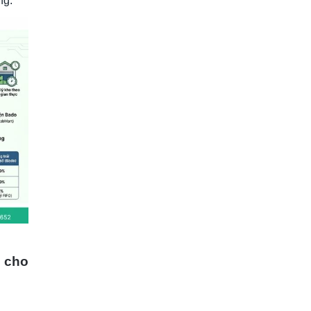
ng.
 cho