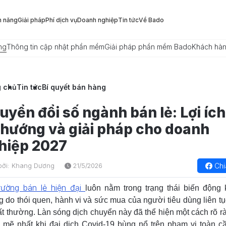
h năng
Giải pháp
Phí dịch vụ
Doanh nghiệp
Tin tức
Về Bado
ng
Thông tin cập nhật phần mềm
Giải pháp phần mềm Bado
Khách hà
g chủ
Tin tức
Bí quyết bán hàng
uyển đổi số ngành bán lẻ: Lợi ích
 hướng và giải pháp cho doanh
hiệp 2027
Chi
bởi: Khang Dương
21/5/2026
trường bán lẻ hiện đại
luôn nằm trong trạng thái biến động
 do thói quen, hành vi và sức mua của người tiêu dùng liên tụ
ất thường. Làn sóng dịch chuyển này đã thể hiện một cách rõ r
mẽ nhất khi đại dịch Covid-19 bùng nổ trên phạm vi toàn cầ