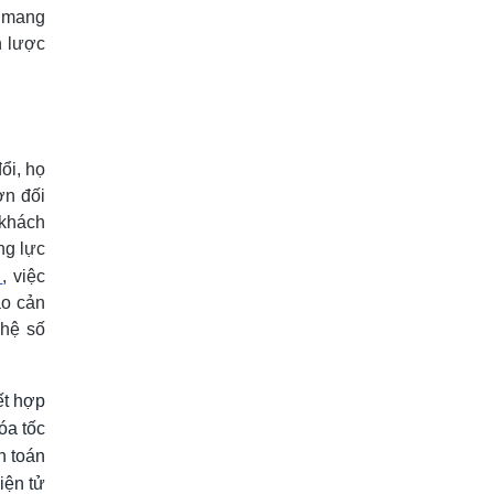
a mang
n lược
ổi, họ
ơn đối
 khách
ng lực
, việc
ào cản
ghệ số
ết hợp
hóa tốc
h toán
iện tử