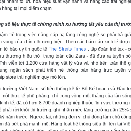
đại nhằm tối ưu hóa hiệu suất vận hành và nâng cao trải nghi
 hàng tại mọi điểm chạm.
 số liệu thực tế chứng minh xu hướng tất yếu của thị trư
ậm trễ trong việc nâng cấp hạ tầng công nghệ sẽ phải trả gi
n vong của chính thương hiệu. Theo các báo cáo kinh tế đượ
The Straits Times
rên tờ báo uy tín quốc tế
, tập đoàn Inditex - 
u thương hiệu thời trang toàn cầu Zara - đã đưa ra tuyên b
ĩnh viễn tới 1.200 cửa hàng vật lý vừa và nhỏ trên toàn thế g
trung ngân sách phát triển hệ thống bán hàng trực tuyến 
hip store trải nghiệm quy mô lớn.
hị trường Việt Nam, số liệu thống kê từ Bộ Kế hoạch và Đầu t
a một thực tế phũ phàng: chỉ trong vòng một tháng của làn són
kinh tế, đã có hơn 8.700 doanh nghiệp thuộc lĩnh vực thương 
ẻ phải rời khỏi thị trường, ghi nhận mức tăng trưởng gần 25% 
kỳ năm trước. Ngược lại, những đơn vị chủ động làm chủ côn
m đã bứt phá mạnh mẽ. Hàng loạt hệ thống siêu thị lớn tại Vi
anh chóng phát triển, nâng cấp các ứng dụng mua sắm trực