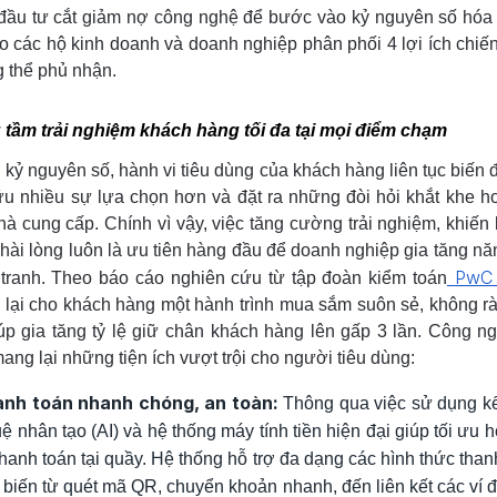
đầu tư cắt giảm nợ công nghệ để bước vào kỷ nguyên số hó
ho các hộ kinh doanh và doanh nghiệp phân phối 4 lợi ích chiế
 thể phủ nhận.
tầm trải nghiệm khách hàng tối đa tại mọi điểm chạm
 kỷ nguyên số, hành vi tiêu dùng của khách hàng liên tục biến đ
u nhiều sự lựa chọn hơn và đặt ra những đòi hỏi khắt khe h
hà cung cấp. Chính vì vậy, việc tăng cường trải nghiệm, khiến
hài lòng luôn là ưu tiên hàng đầu để doanh nghiệp gia tăng nă
PwC
tranh. Theo báo cáo nghiên cứu từ tập đoàn kiểm toán
lại cho khách hàng một hành trình mua sắm suôn sẻ, không r
úp gia tăng tỷ lệ giữ chân khách hàng lên gấp 3 lần. Công n
ang lại những tiện ích vượt trội cho người tiêu dùng:
nh toán nhanh chóng, an toàn:
Thông qua việc sử dụng k
tuệ nhân tạo (AI) và hệ thống máy tính tiền hiện đại giúp tối ưu 
thanh toán tại quầy. Hệ thống hỗ trợ đa dạng các hình thức than
 biến từ quét mã QR, chuyển khoản nhanh, đến liên kết các ví đ