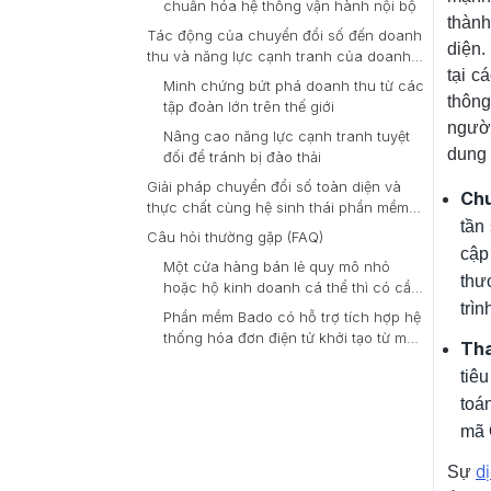
chuẩn hóa hệ thống vận hành nội bộ
thành
Tác động của chuyển đổi số đến doanh
diện.
thu và năng lực cạnh tranh của doanh
tại c
nghiệp
Minh chứng bứt phá doanh thu từ các
thông
tập đoàn lớn trên thế giới
người
Nâng cao năng lực cạnh tranh tuyệt
dung 
đối để tránh bị đào thải
Giải pháp chuyển đổi số toàn diện và
Chu
thực chất cùng hệ sinh thái phần mềm
tần
Bado
Câu hỏi thường gặp (FAQ)
cập
Một cửa hàng bán lẻ quy mô nhỏ
thư
hoặc hộ kinh doanh cá thể thì có cần
trìn
thực hiện chuyển đổi số không?
Phần mềm Bado có hỗ trợ tích hợp hệ
thống hóa đơn điện tử khởi tạo từ máy
Tha
tính tiền theo quy định mới không?
tiê
toá
mã 
d
Sự