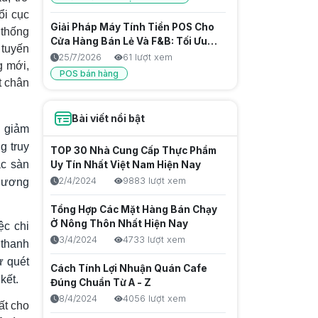
ổi cục
Giải Pháp Máy Tính Tiền POS Cho
 thống
Cửa Hàng Bán Lẻ Và F&B: Tối Ưu
 tuyến
Vận Hành, Kiểm Soát Doanh Thu
25/7/2026
61 lượt xem
g mới,
Chặt Chẽ
POS bán hàng
t chân
Giải Pháp Máy Tính Tiền Hộ Kinh
Doanh: Tối Ưu Vận Hành, Chống
Bài viết nổi bật
 giảm
Thất Thoát Hiệu Quả
25/7/2026
65 lượt xem
g truy
TOP 30 Nhà Cung Cấp Thực Phẩm
Thu nhập thụ động là gì? Cách tạo
ác sàn
Uy Tín Nhất Việt Nam Hiện Nay
nguồn thu bền vững trong thời đại
2/4/2024
9883 lượt xem
chương
số
25/7/2026
52 lượt xem
Tổng Hợp Các Mặt Hàng Bán Chạy
Đánh Giá Top 5 Máy POS Tính
Ở Nông Thôn Nhất Hiện Nay
ệc chi
Tiền Nhỏ Gọn, Giá Rẻ Cho Mọi
3/4/2024
4733 lượt xem
 thanh
Ngành Hàng
24/7/2026
68 lượt xem
ư quét
Cách Tính Lợi Nhuận Quán Cafe
POS bán hàng
kết.
Đúng Chuẩn Từ A - Z
Máy pos cầm tay tối ưu vận hành
8/4/2024
4056 lượt xem
ất cho
takeaway, quán cafe và tiệm trà