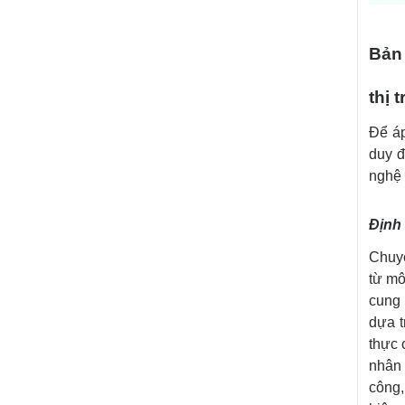
Bản 
thị 
Để áp
duy đ
nghệ 
Định
Chuyể
từ mô
cung 
dựa t
thực 
nhân 
công,