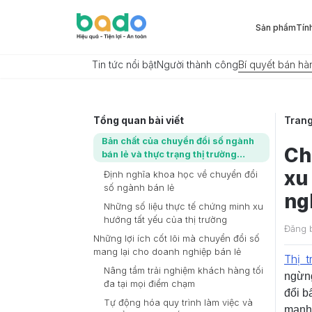
Sản phẩm
Tín
Tin tức nổi bật
Người thành công
Bí quyết bán hà
Tổng quan bài viết
Tran
Bản chất của chuyển đổi số ngành
Ch
bán lẻ và thực trạng thị trường
chuyển dịch
xu
Định nghĩa khoa học về chuyển đổi
số ngành bán lẻ
ng
Những số liệu thực tế chứng minh xu
hướng tất yếu của thị trường
Đăng 
Những lợi ích cốt lõi mà chuyển đổi số
mang lại cho doanh nghiệp bán lẻ
Thị 
Nâng tầm trải nghiệm khách hàng tối
ngừng
đa tại mọi điểm chạm
đổi b
Tự động hóa quy trình làm việc và
mạnh 