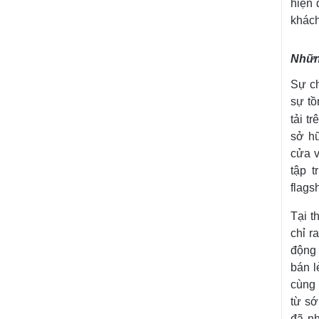
hiện 
khách
Những
Sự ch
sự tồ
tải t
sở hữ
cửa v
tập 
flags
Tại t
chỉ r
động 
bán l
cùng 
từ sớ
đã nh