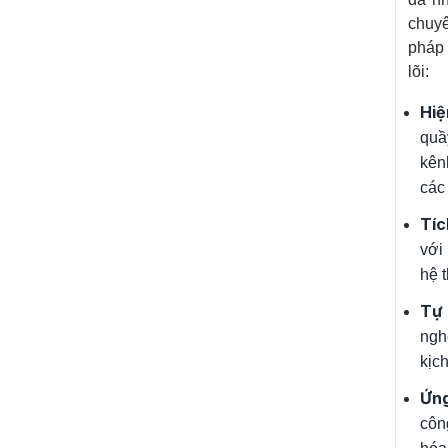
chuyê
pháp 
lõi:
Hiệ
quầ
kên
các
Tíc
với
hệ 
Tự 
ngh
kịc
Ứng
côn