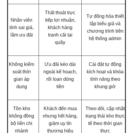
Thất thoát trực
Tự động hóa thiết
Nhân viên
tiếp lợi nhuận,
lập biểu giá và
tính sai giá,
khách hàng
chương trình trên
lầm ưu đãi
tranh cãi tại
hệ thống admin
quầy
Không kiểm
Ưu đãi kéo dài
Cài đặt tự động
soát thời
ngoài kế hoạch,
kích hoạt và khóa
gian áp
rối loạn dòng
tính năng theo
dụng
tiền
khung giờ
Tồn kho
Khách đến mua
Theo dõi, cập nhật
không đồng
nhưng hết hàng,
trạng thái kho thực
bộ liên chi
giảm uy tín
tế theo thời gian
nhánh
thương hiệu
thực