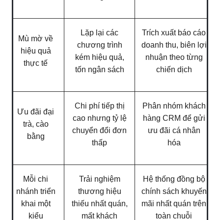
Lặp lại các
Trích xuất báo cáo
Mù mờ về
chương trình
doanh thu, biên lợi
hiệu quả
kém hiệu quả,
nhuận theo từng
thực tế
tốn ngân sách
chiến dịch
Chi phí tiếp thị
Phân nhóm khách
Ưu đãi đại
cao nhưng tỷ lệ
hàng CRM để gửi
trà, cào
chuyển đổi đơn
ưu đãi cá nhân
bằng
thấp
hóa
Mỗi chi
Trải nghiệm
Hệ thống đồng bộ
nhánh triển
thương hiệu
chính sách khuyến
khai một
thiếu nhất quán,
mãi nhất quán trên
kiểu
mất khách
toàn chuỗi