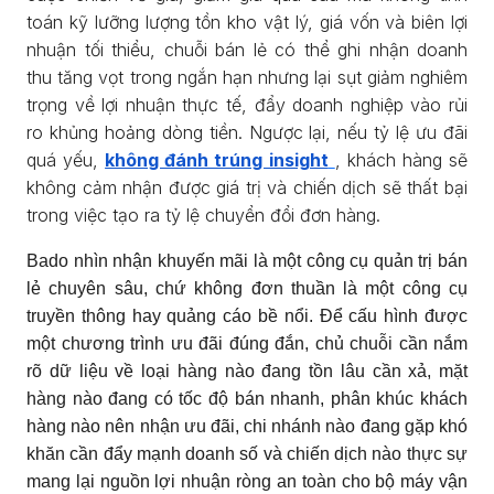
toán kỹ lưỡng lượng tồn kho vật lý, giá vốn và biên lợi
nhuận tối thiểu, chuỗi bán lẻ có thể ghi nhận doanh
thu tăng vọt trong ngắn hạn nhưng lại sụt giảm nghiêm
trọng về lợi nhuận thực tế, đẩy doanh nghiệp vào rủi
ro khủng hoảng dòng tiền. Ngược lại, nếu tỷ lệ ưu đãi
quá yếu,
không đánh trúng insight
, khách hàng sẽ
không cảm nhận được giá trị và chiến dịch sẽ thất bại
trong việc tạo ra tỷ lệ chuyển đổi đơn hàng.
Bado nhìn nhận khuyến mãi là một công cụ quản trị bán
lẻ chuyên sâu, chứ không đơn thuần là một công cụ
truyền thông hay quảng cáo bề nổi. Để cấu hình được
một chương trình ưu đãi đúng đắn, chủ chuỗi cần nắm
rõ dữ liệu về loại hàng nào đang tồn lâu cần xả, mặt
hàng nào đang có tốc độ bán nhanh, phân khúc khách
hàng nào nên nhận ưu đãi, chi nhánh nào đang gặp khó
khăn cần đẩy mạnh doanh số và chiến dịch nào thực sự
mang lại nguồn lợi nhuận ròng an toàn cho bộ máy vận