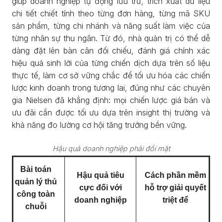
giúp doanh nghiệp tự động lưu trữ, trích xuất dữ liệu
chi tiết chiết tính theo từng đơn hàng, từng mã SKU
sản phẩm, từng chi nhánh và năng suất làm việc của
từng nhân sự thu ngân. Từ đó, nhà quản trị có thể dễ
dàng đặt lên bàn cân đối chiếu, đánh giá chính xác
hiệu quả sinh lời của từng chiến dịch dựa trên số liệu
thực tế, làm cơ sở vững chắc để tối ưu hóa các chiến
lược kinh doanh trong tương lai, đúng như các chuyên
gia Nielsen đã khẳng định: mọi chiến lược giá bán và
ưu đãi cần được tối ưu dựa trên insight thị trường và
khả năng đo lường cơ hội tăng trưởng bền vững.
Hậu quả doanh nghiệp phải đối mặt
Bài toán
Hậu quả tiêu
Cách phần mềm
quản lý thủ
cực đối với
hỗ trợ giải quyết
công toàn
doanh nghiệp
triệt để
chuỗi