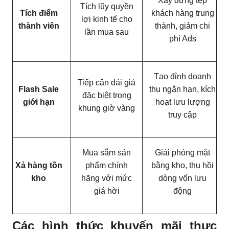
Xây dựng tệp
Tích lũy quyền
Tích điểm
khách hàng trung
lợi kinh tế cho
thành viên
thành, giảm chi
lần mua sau
phí Ads
Tạo đỉnh doanh
Tiếp cận dải giá
Flash Sale
thu ngắn hạn, kích
đặc biệt trong
giới hạn
hoạt lưu lượng
khung giờ vàng
truy cập
Mua sắm sản
Giải phóng mặt
Xả hàng tồn
phẩm chính
bằng kho, thu hồi
kho
hãng với mức
dòng vốn lưu
giá hời
động
Các hình thức khuyến mãi thực