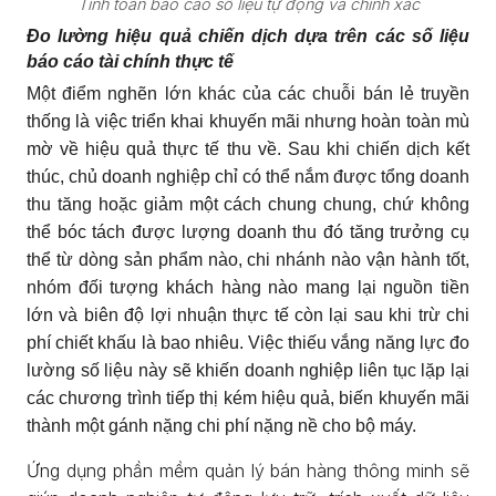
Tính toán báo cáo số liệu tự động và chính xác
Đo lường hiệu quả chiến dịch dựa trên các số liệu
báo cáo tài chính thực tế
Một điểm nghẽn lớn khác của các chuỗi bán lẻ truyền
thống là việc triển khai khuyến mãi nhưng hoàn toàn mù
mờ về hiệu quả thực tế thu về. Sau khi chiến dịch kết
thúc, chủ doanh nghiệp chỉ có thể nắm được tổng doanh
thu tăng hoặc giảm một cách chung chung, chứ không
thể bóc tách được lượng doanh thu đó tăng trưởng cụ
thể từ dòng sản phẩm nào, chi nhánh nào vận hành tốt,
nhóm đối tượng khách hàng nào mang lại nguồn tiền
lớn và biên độ lợi nhuận thực tế còn lại sau khi trừ chi
phí chiết khấu là bao nhiêu. Việc thiếu vắng năng lực đo
lường số liệu này sẽ khiến doanh nghiệp liên tục lặp lại
các chương trình tiếp thị kém hiệu quả, biến khuyến mãi
thành một gánh nặng chi phí nặng nề cho bộ máy.
Ứng dụng phần mềm quản lý bán hàng thông minh sẽ