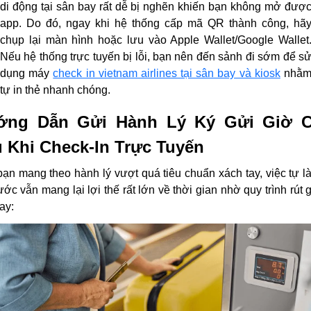
di động tại sân bay rất dễ bị nghẽn khiến bạn không mở đượ
app. Do đó, ngay khi hệ thống cấp mã QR thành công, hã
chụp lại màn hình hoặc lưu vào Apple Wallet/Google Wallet
Nếu hệ thống trực tuyến bị lỗi, bạn nên đến sảnh đi sớm để s
dụng máy
check in vietnam airlines tại sân bay và kiosk
nhằ
tự in thẻ nhanh chóng.
ớng Dẫn Gửi Hành Lý Ký Gửi Giờ C
 Khi Check-In Trực Tuyến
ạn mang theo hành lý vượt quá tiêu chuẩn xách tay, việc tự l
rước vẫn mang lại lợi thế rất lớn về thời gian nhờ quy trình rút g
ay: