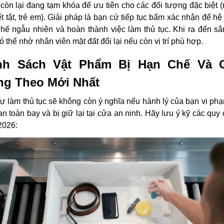
 còn lại đang tạm khóa để ưu tiên cho các đối tượng đặc biệt 
t tật, trẻ em). Giải pháp là bạn cứ tiếp tục bấm xác nhận để hệ
hế ngẫu nhiên và hoàn thành việc làm thủ tục. Khi ra đến sâ
ó thể nhờ nhân viên mặt đất đổi lại nếu còn vị trí phù hợp.
nh Sách Vật Phẩm Bị Hạn Chế Và 
g Theo Mới Nhất
tự làm thủ tục sẽ không còn ý nghĩa nếu hành lý của bạn vi ph
an toàn bay và bị giữ lại tại cửa an ninh. Hãy lưu ý kỹ các quy
2026: