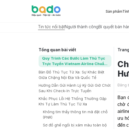
Sản phẩm
Tín
Tin tức nổi bật
Người thành công
Bí quyết bán hà
Tổng quan bài viết
Tran
Quy Trình Các Bước Làm Thủ Tục
Ch
Trực Tuyến Vietnam Airline Chuẩn
Xác
Hư
Bản Đồ Thủ Tục Từ Xa: Sự Khác Biệt
Giữa Chặng Nội Địa Và Quốc Tế
Đăng 
Hướng Dẫn Gửi Hành Lý Ký Gửi Giờ Chót
Sau Khi Check-In Trực Tuyến
Bạn 
Khắc Phục Lỗi Hệ Thống Thường Gặp
Khi Tự Làm Thủ Tục Từ Xa
chờ đ
airli
Không tìm thấy thông tin mã đặt chỗ
(PNR)
ưu hó
đến c
Sơ đồ ghế ngồi bị xám màu toàn bộ