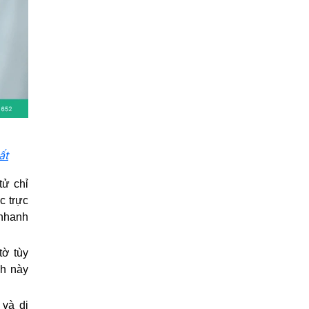
ất
tử chỉ
c trực
 nhanh
tờ tùy
nh này
 và di