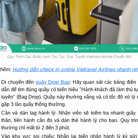
Quy Trình Các Bước Làm Thủ Tục Trực Tuyến Vietnam Airline Chuẩn Xác
Hướng dẫn check in online Vietravel Airlines nhanh nh
thêm:
Di chuyển đến
quầy Drop Bag
:
Hãy quan sát các bảng điện 
dẫn để tìm đúng quầy có biển hiệu "Hành khách đã làm thủ tụ
tuyến" (Bag Drop). Quầy này thường vắng và có tốc độ xử lý
gấp 3 lần quầy thông thường.
Cân và dán tag hành lý:
Nhân viên sẽ kiểm tra nhanh giấy 
thân, tiến hành cân đo và dán thẻ hành lý cho bạn. Quy trì
thường chỉ mất từ 2 đến 3 phút.
Vào khu vực soi chiếu:
Nhận lại biên nhận hành lý ký gửi