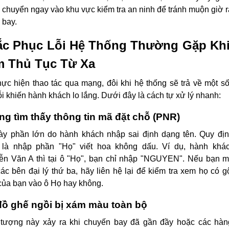
chuyển ngay vào khu vực kiểm tra an ninh để tránh muộn giờ 
bay.
c Phục Lỗi Hệ Thống Thường Gặp Kh
 Thủ Tục Từ Xa
hực hiện thao tác qua mạng, đôi khi hệ thống sẽ trả về một s
ỗi khiến hành khách lo lắng. Dưới đây là cách tự xử lý nhanh:
g tìm thấy thông tin mã đặt chỗ (PNR)
ày phần lớn do hành khách nhập sai định dạng tên. Quy đị
 là nhập phần "Họ" viết hoa không dấu. Ví dụ, hành khác
ễn Văn A thì tại ô "Họ", bạn chỉ nhập "NGUYEN". Nếu bạn 
ác bên đại lý thứ ba, hãy liên hệ lại để kiểm tra xem họ có g
ủa bạn vào ô Họ hay không.
ồ ghế ngồi bị xám màu toàn bộ
 tượng này xảy ra khi chuyến bay đã gần đầy hoặc các hà