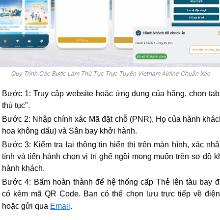
Quy Trình Các Bước Làm Thủ Tục Trực Tuyến Vietnam Airline Chuẩn Xác
Bước 1:
Truy cập website hoặc ứng dụng của hãng, chọn ta
thủ tục".
Bước 2:
Nhập chính xác Mã đặt chỗ (PNR), Họ của hành khách
hoa không dấu) và Sân bay khởi hành.
Bước 3:
Kiểm tra lại thông tin hiển thị trên màn hình, xác nhậ
tính và tiến hành chọn vị trí ghế ngồi mong muốn trên sơ đồ 
hành khách.
Bước 4:
Bấm hoàn thành để hệ thống cấp Thẻ lên tàu bay đ
có kèm mã QR Code. Bạn có thể chọn lưu trực tiếp về điện
hoặc gửi qua
Email
.