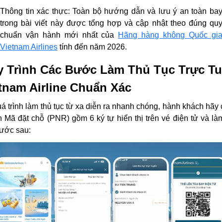
Thông tin xác thực:
Toàn bộ hướng dẫn và lưu ý an toàn ba
trong bài viết này được tổng hợp và cập nhật theo đúng qu
chuẩn vận hành mới nhất của
Hãng hàng không Quốc gi
Vietnam Airlines
tính đến năm 2026.
 Trình Các Bước Làm Thủ Tục Trực T
tnam Airline Chuẩn Xác
á trình làm thủ tục từ xa diễn ra nhanh chóng, hành khách hãy
n Mã đặt chỗ (PNR) gồm 6 ký tự hiển thị trên vé điện tử và là
ước sau: