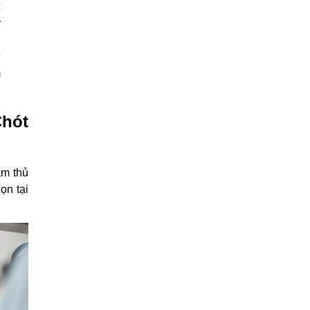
c
y
.
ử
m
hót
àm thủ
ọn tại