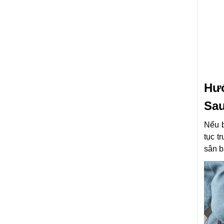
Hư
Sau
Nếu b
tục t
sân b