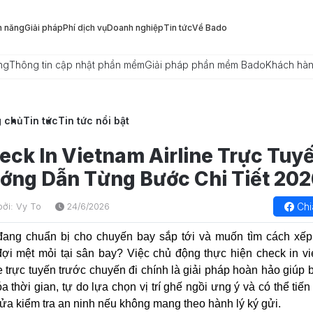
h năng
Giải pháp
Phí dịch vụ
Doanh nghiệp
Tin tức
Về Bado
ng
Thông tin cập nhật phần mềm
Giải pháp phần mềm Bado
Khách hà
g chủ
Tin tức
Tin tức nổi bật
eck In Vietnam Airline Trực Tuy
ớng Dẫn Từng Bước Chi Tiết 202
Chi
bởi: Vy To
24/6/2026
đang chuẩn bị cho chuyến bay sắp tới và muốn tìm cách xế
ợi mệt mỏi tại sân bay? Việc chủ động thực hiện check in v
ne trực tuyến trước chuyến đi chính là giải pháp hoàn hảo giúp b
a thời gian, tự do lựa chọn vị trí ghế ngồi ưng ý và có thể tiến
ửa kiểm tra an ninh nếu không mang theo hành lý ký gửi.