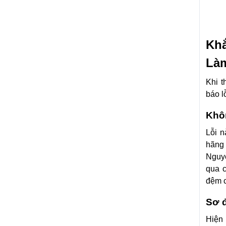
Khắ
Làm
Khi t
báo l
Khôn
Lỗi n
hãng
Nguy
qua c
đệm c
Sơ đ
Hiện