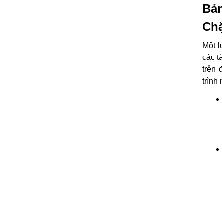
Bả
Chặ
Một l
các t
trên 
trình