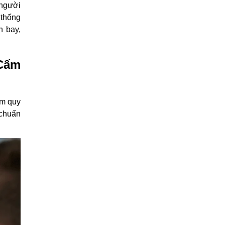
(người
 thống
n bay,
Cấm
ạm quy
 chuẩn