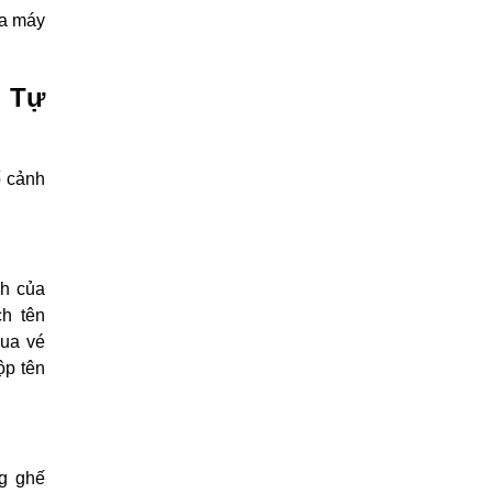
ra máy
i Tự
ố cảnh
nh của
h tên
mua vé
ộp tên
ng ghế