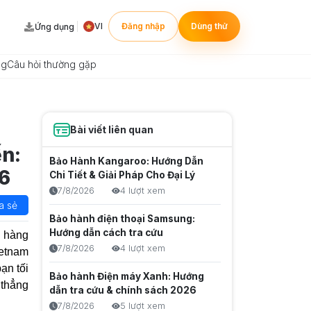
VI
Đăng nhập
Dùng thử
Ứng dụng
ng
Câu hỏi thường gặp
Bài viết liên quan
ến:
Bảo Hành Kangaroo: Hướng Dẫn
6
Chi Tiết & Giải Pháp Cho Đại Lý
7/8/2026
4 lượt xem
a sẻ
Bảo hành điện thoại Samsung:
Hướng dẫn cách tra cứu
p hàng
7/8/2026
4 lượt xem
ietnam
ạn tối
Bảo hành Điện máy Xanh: Hướng
 thẳng
dẫn tra cứu & chính sách 2026
7/8/2026
5 lượt xem