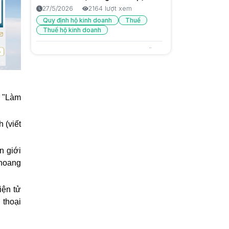
6/8/2026
13 lượt xem
27/5/2026
2164 lượt xem
Quy định hộ kinh doanh
Thuế
Quảng cáo sai sự thật là gì? Cách
Thuế hộ kinh doanh
nhận biết và bảo vệ người tiêu
dùng
6/8/2026
14 lượt xem
Đăng ký hộ kinh doanh: hướng dẫn
đầy đủ từ A-Z mới nhất 2026
Trước Gen Z là gen gì? Tìm hiểu
26/5/2026
2084 lượt xem
thế hệ Millennials
6/8/2026
16 lượt xem
Giải pháp chăm sóc khách hàng cũ
b "Làm
để không mất doanh thu
5/9/2025
1892 lượt xem
 (viết
Tại sao bán hàng thủ công dễ sai
sót, mất lòng khách?
n giới
4/9/2025
1814 lượt xem
khoang
Giải pháp cho hàng hoá thất
iện tử
thoát, không biết tồn – hết lúc nào
4/9/2025
1704 lượt xem
 thoại
Làm sao biết mỗi ngày lời hay lỗ