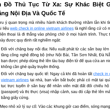
n Đồ Thủ Tục Từ Xa: Sự Khác Biệt 
ng Nội Địa Và Quốc Tế
ưu ý quan trọng mà nhiều hành khách thường nhầm lẫn khi t
ài liệu
web check in online vietnam airlines
là nghĩ rằng cứ có
điện thoại là đi thẳng vào phòng chờ ở mọi hành trình. Thực 
 này được quy định rất nghiêm ngặt:
Đối với chặng bay nội địa:
Nếu xuất phát từ các sân bay lớn
tầng công nghệ đồng bộ (như Nội Bài, Tân Sơn Nhất, Đà Nẵn
bạn được phép dùng thẻ lên tàu bay điện tử để qua cửa an n
không cần ghé quầy truyền thống.
Đối với chặng bay quốc tế:
Ngay cả khi đã hoàn tất
check in 
vietnam airlines
tại nhà, bạn vẫn bắt buộc phải có mặt tại qu
tục trực tuyến ở sân bay để nhân viên mặt đất đối chiếu hộ
(passport) và thị thực (visa) nhập cảnh, sau đó cấp thẻ lên m
bằng giấy cứng.
Mẹo nhỏ xử lý sự cố:
Vào các khung giờ cao điểm, sóng mạn