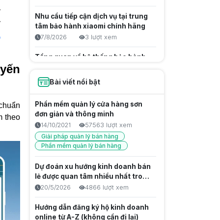
y
Nhu cầu tiếp cận dịch vụ tại trung
y
tâm bảo hành xiaomi chính hãng
a
7/8/2026
3 lượt xem
Tổng quan về hệ thống bảo hành
uyến
Điện Máy Xanh và tác động tới
ngành bán lẻ
7/8/2026
4 lượt xem
Bài viết nổi bật
Hướng Dẫn Sử Dụng Blackbox AI
Phần mềm quản lý cửa hàng sơn
 chuẩn
Free Trọn Bộ Cho Lập Trình Viên
đơn giản và thông minh
m theo
6/8/2026
12 lượt xem
14/10/2021
57563 lượt xem
Kiến thức công nghệ
Giải pháp quản lý bán hàng
Phần mềm quản lý bán hàng
Bản Chất Blackbox AI Là Gì?
Hướng Dẫn Tối Ưu Hiệu Suất Lập
Dự đoán xu hướng kinh doanh bán
Trình Chuyên Sâu
6/8/2026
15 lượt xem
lẻ được quan tâm nhiều nhất trong
Kiến thức công nghệ
năm 2027
20/5/2026
4866 lượt xem
Quang Khắc Là Gì? Giải Thích Chi
Hướng dẫn đăng ký hộ kinh doanh
Tiết Công Nghệ
online từ A-Z (không cần đi lại)