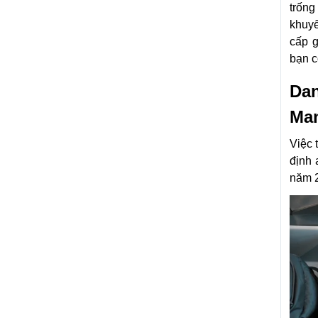
trống
khuyế
cấp g
bạn c
Da
Man
Việc 
định 
năm 