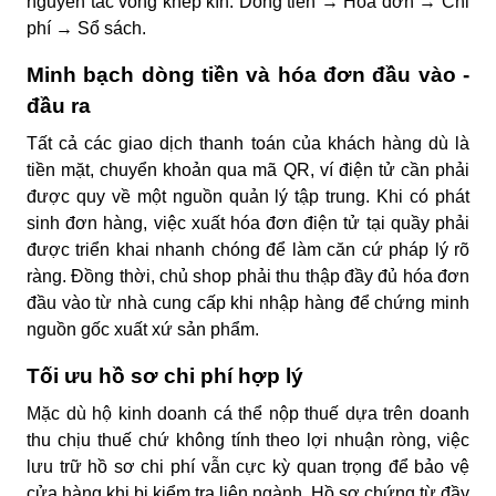
nguyên tắc vòng khép kín:
Dòng tiền → Hóa đơn → Chi
phí → Sổ sách
.
Minh bạch dòng tiền và hóa đơn đầu vào -
đầu ra
Tất cả các giao dịch thanh toán của khách hàng dù là
tiền mặt, chuyển khoản qua mã QR, ví điện tử cần phải
được quy về một nguồn quản lý tập trung. Khi có phát
sinh đơn hàng, việc xuất hóa đơn điện tử tại quầy phải
được triển khai nhanh chóng để làm căn cứ pháp lý rõ
ràng. Đồng thời, chủ shop phải thu thập đầy đủ hóa đơn
đầu vào từ nhà cung cấp khi nhập hàng để chứng minh
nguồn gốc xuất xứ sản phẩm.
Tối ưu hồ sơ chi phí hợp lý
Mặc dù hộ kinh doanh cá thể nộp thuế dựa trên doanh
thu chịu thuế chứ không tính theo lợi nhuận ròng, việc
lưu trữ hồ sơ chi phí vẫn cực kỳ quan trọng để bảo vệ
cửa hàng khi bị kiểm tra liên ngành. Hồ sơ chứng từ đầy