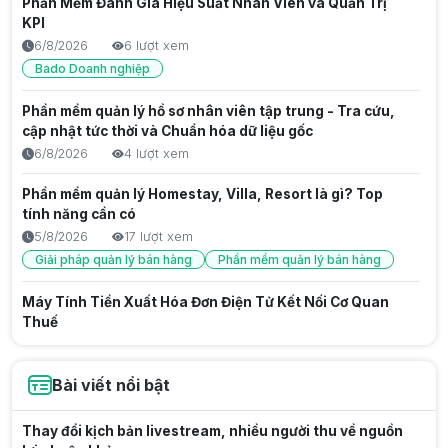
Phần Mềm Đánh Giá Hiệu Suất Nhân Viên và Quản Trị
KPI
6/8/2026
6 lượt xem
Bado Doanh nghiệp
Phần mềm quản lý hồ sơ nhân viên tập trung - Tra cứu,
cập nhật tức thời và Chuẩn hóa dữ liệu gốc
6/8/2026
4 lượt xem
Phần mềm quản lý Homestay, Villa, Resort là gì? Top
tính năng cần có
5/8/2026
17 lượt xem
Giải pháp quản lý bán hàng
Phần mềm quản lý bán hàng
Máy Tính Tiền Xuất Hóa Đơn Điện Tử Kết Nối Cơ Quan
Thuế
5/8/2026
12 lượt xem
Hóa đơn từ máy tính tiền
Bài viết nổi bật
Website Bán Hàng Chuyên Nghiệp Tối Ưu Doanh Số
Bado
Thay đổi kịch bản livestream, nhiều người thu về nguồn