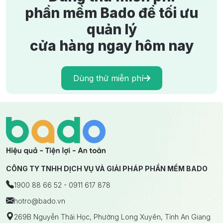
Quản Lý Hiệu Quả Cho Cửa Hàng
phần mềm Bado để tối ưu
6/3/2026
1163 lượt xem
quản lý
cửa hàng ngay hôm nay
Dùng thử miễn phí
CÔNG TY TNHH DỊCH VỤ VÀ GIẢI PHÁP PHẦN MỀM BADO
1900 88 66 52 - 0911 617 878
hotro
@bado.vn
269B Nguyễn Thái Học, Phường Long Xuyên, Tỉnh An Giang