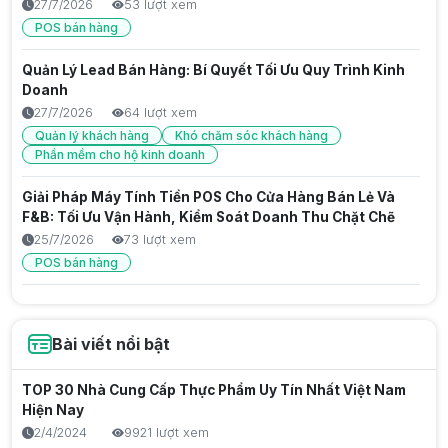
27/7/2026
53 lượt xem
POS bán hàng
Quản Lý Lead Bán Hàng: Bí Quyết Tối Ưu Quy Trình Kinh
Doanh
27/7/2026
64 lượt xem
Quản lý khách hàng
Khó chăm sóc khách hàng
Phần mềm cho hộ kinh doanh
Giải Pháp Máy Tính Tiền POS Cho Cửa Hàng Bán Lẻ Và
F&B: Tối Ưu Vận Hành, Kiểm Soát Doanh Thu Chặt Chẽ
25/7/2026
73 lượt xem
POS bán hàng
Giải Pháp Máy Tính Tiền Hộ Kinh Doanh: Tối Ưu Vận
Hành, Chống Thất Thoát Hiệu Quả
Bài viết nổi bật
25/7/2026
73 lượt xem
Thu nhập thụ động là gì? Cách tạo nguồn thu bền vững
TOP 30 Nhà Cung Cấp Thực Phẩm Uy Tín Nhất Việt Nam
trong thời đại số
Hiện Nay
25/7/2026
64 lượt xem
2/4/2024
9921 lượt xem