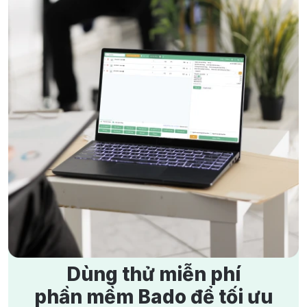
Hộ kinh doanh cá thể có cần phần mềm quản lý bán hàng
4/4/2024
3497 lượt xem
không?
22/7/2026
76 lượt xem
7 Cách Tìm Mặt Bằng Kinh Doanh Vừa Đẹp Vừa Rẻ
Hộ kinh doanh
Phần mềm cho hộ kinh doanh
5/4/2024
3246 lượt xem
Dữ liệu kinh doanh
Chủ kinh doanh
15 Bài Tập Tình Huống Chăm Sóc Khách Hàng Phổ Biến
Nhất
2/4/2024
3189 lượt xem
Kinh Nghiệm Kinh Doanh Áo Dài Thành Công, Đông
Khách
6/6/2024
2998 lượt xem
Dùng thử miễn phí
phần mềm Bado để tối ưu