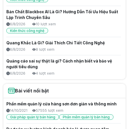
Bản Chất Blackbox AI Là Gì? Hướng Dẫn Tối Ưu Hiệu Suất
Lập Trình Chuyên Sâu
6/8/2026
10 lượt xem
Kiến thức công nghệ
Quang Khắc Là Gì? Giải Thích Chi Tiết Công Nghệ
6/8/2026
8 lượt xem
Quảng cáo sai sự thật là gì? Cách nhận biết và bảo vệ
người tiêu dùng
6/8/2026
4 lượt xem
Trước Gen Z là gen gì? Tìm hiểu thế hệ Millennials
Bài viết nổi bật
6/8/2026
9 lượt xem
Thế hệ Gen Z từ năm nào? Tìm hiểu nguồn gốc và đặc
Phần mềm quản lý cửa hàng sơn đơn giản và thông minh
điểm Gen Z
14/10/2021
57555 lượt xem
6/8/2026
4 lượt xem
Giải pháp quản lý bán hàng
Phần mềm quản lý bán hàng
Thế hệ gen z la gì? Đặc điểm, năm sinh và vai trò trong