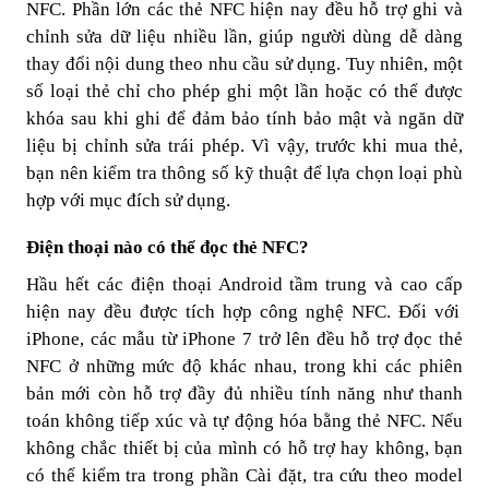
NFC. Phần lớn các thẻ NFC hiện nay đều hỗ trợ
ghi và
chỉnh sửa dữ liệu nhiều lần
, giúp người dùng dễ dàng
thay đổi nội dung theo nhu cầu sử dụng. Tuy nhiên, một
số loại thẻ chỉ cho phép ghi một lần hoặc có thể được
khóa sau khi ghi để đảm bảo tính bảo mật và ngăn dữ
liệu bị chỉnh sửa trái phép. Vì vậy, trước khi mua thẻ,
bạn nên kiểm tra thông số kỹ thuật để lựa chọn loại phù
hợp với mục đích sử dụng.
Điện thoại nào có thể đọc thẻ NFC?
Hầu hết các
điện thoại Android tầm trung và cao cấp
hiện nay đều được tích hợp công nghệ NFC. Đối với
iPhone, các mẫu
từ iPhone 7 trở lên
đều hỗ trợ đọc thẻ
NFC ở những mức độ khác nhau, trong khi các phiên
bản mới còn hỗ trợ đầy đủ nhiều tính năng như thanh
toán không tiếp xúc và tự động hóa bằng thẻ NFC. Nếu
không chắc thiết bị của mình có hỗ trợ hay không, bạn
có thể kiểm tra trong phần
Cài đặt
, tra cứu theo model