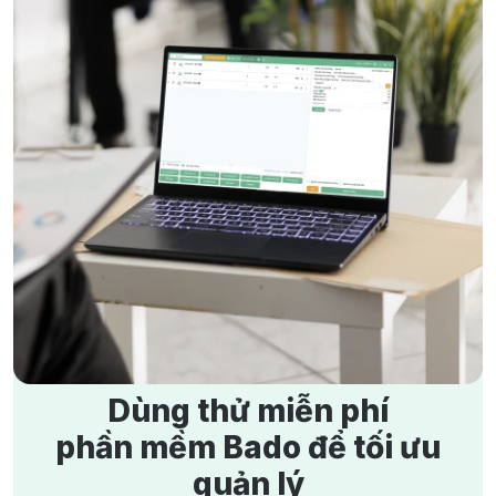
4/9/2025
1700 lượt xem
Làm sao biết mỗi ngày lời hay lỗ khi báo cáo quá phức
tạp?
5/9/2025
1667 lượt xem
Hướng dẫn ghi sổ kế toán cho hộ kinh doanh theo thông
tư 152/2025/TT-BTC
15/1/2026
1657 lượt xem
Hướng dẫn tự kê khai thuế cho hộ kinh doanh từ năm
2026 theo Nghị quyết 198/2025
21/11/2025
1510 lượt xem
Dùng thử miễn phí
phần mềm Bado để tối ưu
quản lý