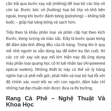
cần trải qua bước xay xát (milling) để loại bỏ các lớp vỏ
còn lại. Bước bóc vỏ (hulling) loại bỏ lớp vỏ khô bên
ngoài, trong khi bước đánh bóng (polishing) – không bắt
buộc – giúp hạt sáng bóng và sạch hơn.
Tiếp theo là khâu phân loại và phân cấp hạt theo kích
thước, trọng lượng và màu sắc. Đây là bước quan trọng
để đảm bảo tính đồng đều của lô hàng. Trong khi ở quy
mô nhỏ người ta vẫn dùng tay để kiểm tra lần cuối, thì
các cơ sở xay xát quy mô lớn hiện nay đã ứng dụng
máy phân loại quang học có trí tuệ nhân tạo (AI-powered
optical sorters). Những thiết bị này có thể xử lý hàng
nghìn hạt cà phê mỗi giờ, phát hiện và loại bỏ hạt lỗi với
độ chính xác vượt trội so với con người, đảm bảo chỉ
những hạt đạt chuẩn mới được đưa ra thị trường.
Rang Cà Phê – Nghệ Thuật Và
Khoa Học