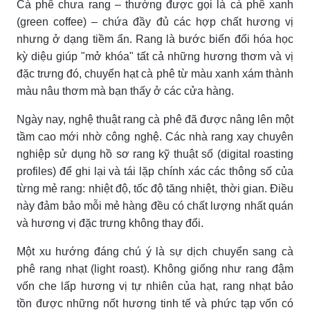
Cà phê chưa rang – thường được gọi là cà phê xanh
(green coffee) – chứa đầy đủ các hợp chất hương vị
nhưng ở dạng tiềm ẩn. Rang là bước biến đổi hóa học
kỳ diệu giúp "mở khóa" tất cả những hương thơm và vị
đặc trưng đó, chuyển hạt cà phê từ màu xanh xám thành
màu nâu thơm mà bạn thấy ở các cửa hàng.
Ngày nay, nghệ thuật rang cà phê đã được nâng lên một
tầm cao mới nhờ công nghệ. Các nhà rang xay chuyên
nghiệp sử dụng hồ sơ rang kỹ thuật số (digital roasting
profiles) để ghi lại và tái lặp chính xác các thông số của
từng mẻ rang: nhiệt độ, tốc độ tăng nhiệt, thời gian. Điều
này đảm bảo mỗi mẻ hàng đều có chất lượng nhất quán
và hương vị đặc trưng không thay đổi.
Một xu hướng đáng chú ý là sự dịch chuyển sang cà
phê rang nhạt (light roast). Không giống như rang đậm
vốn che lấp hương vị tự nhiên của hạt, rang nhạt bảo
tồn được những nốt hương tinh tế và phức tạp vốn có