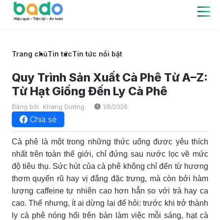
Trang chủ
Tin tức
Tin tức nổi bật
Quy Trình Sản Xuất Cà Phê Từ A–Z:
Từ Hạt Giống Đến Ly Cà Phê
Đăng bởi: Khang Dương
1/6/2026
Chia sẻ
Cà phê là một trong những thức uống được yêu thích
nhất trên toàn thế giới, chỉ đứng sau nước lọc về mức
độ tiêu thụ. Sức hút của cà phê không chỉ đến từ hương
thơm quyến rũ hay vị đắng đặc trưng, mà còn bởi hàm
lượng caffeine tự nhiên cao hơn hẳn so với trà hay ca
cao. Thế nhưng, ít ai dừng lại để hỏi: trước khi trở thành
ly cà phê nóng hổi trên bàn làm việc mỗi sáng, hạt cà