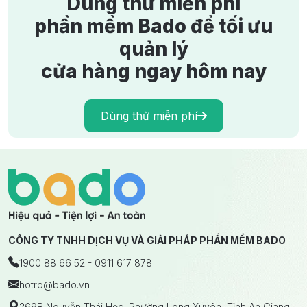
Dùng thử miễn phí
phần mềm Bado để tối ưu
quản lý
cửa hàng ngay hôm nay
Dùng thử miễn phí
CÔNG TY TNHH DỊCH VỤ VÀ GIẢI PHÁP PHẦN MỀM BADO
1900 88 66 52 - 0911 617 878
hotro
@bado.vn
269B Nguyễn Thái Học, Phường Long Xuyên, Tỉnh An Giang