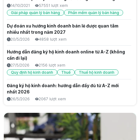
điểm Gen Z
14/10/2021
57551 lượt xem
6/8/2026
3 lượt xem
Giải pháp quản lý bán hàng
Phần mềm quản lý bán hàng
Thế hệ gen z la gì? Đặc điểm, năm sinh và vai trò trong
Dự đoán xu hướng kinh doanh bán lẻ được quan tâm
thời đại số
nhiều nhất trong năm 2027
6/8/2026
3 lượt xem
20/5/2026
4858 lượt xem
Sau Gen Z là gen gì? Tìm hiểu thế hệ Alpha từ A đến Z
Hướng dẫn đăng ký hộ kinh doanh online từ A-Z (không
6/8/2026
3 lượt xem
cần đi lại)
27/5/2026
2156 lượt xem
Chat GPT Hình Ảnh: Hướng Dẫn Tạo & Phân Tích Ảnh Với
Quy định hộ kinh doanh
Thuế
Thuế hộ kinh doanh
AI 2026
5/8/2026
16 lượt xem
Đăng ký hộ kinh doanh: hướng dẫn đầy đủ từ A-Z mới
Kiến thức công nghệ
nhất 2026
26/5/2026
2067 lượt xem
Thẻ Căn Cước Mới: Quy Định 2026 & Hướng Dẫn Đổi Chi
Tiết
Giải pháp chăm sóc khách hàng cũ để không mất doanh
5/8/2026
10 lượt xem
thu
5/9/2025
1884 lượt xem
Tại sao bán hàng thủ công dễ sai sót, mất lòng khách?