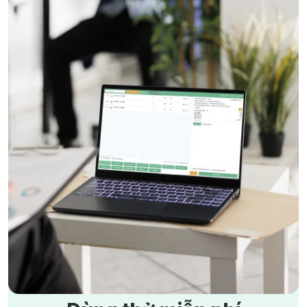
4/9/2025
1805 lượt xem
Giải pháp cho hàng hoá thất thoát, không biết tồn – hết
lúc nào
4/9/2025
1697 lượt xem
Làm sao biết mỗi ngày lời hay lỗ khi báo cáo quá phức
tạp?
5/9/2025
1665 lượt xem
Hướng dẫn ghi sổ kế toán cho hộ kinh doanh theo thông
tư 152/2025/TT-BTC
15/1/2026
1652 lượt xem
Hướng dẫn tự kê khai thuế cho hộ kinh doanh từ năm
2026 theo Nghị quyết 198/2025
21/11/2025
1503 lượt xem