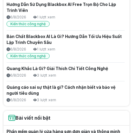
Hướng Dẫn Sử Dụng Blackbox AI Free Trọn Bộ Cho Lập
Trình Viên
6/8/2026
1 lượt xem
Kiến thức công nghệ
Bản Chất Blackbox AI Là Gì? Hướng Dẫn Tối Ưu Hiệu Suất
Lập Trình Chuyên Sâu
6/8/2026
1 lượt xem
Kiến thức công nghệ
Quang Khắc Là Gì? Giải Thích Chi Tiết Công Nghệ
6/8/2026
3 lượt xem
Quảng cáo sai sự thật là gì? Cách nhận biết và bảo vệ
người tiêu dùng
6/8/2026
3 lượt xem
Trước Gen Z là gen gì? Tìm hiểu thế hệ Millennials
Bài viết nổi bật
6/8/2026
3 lượt xem
Thế hệ Gen Z từ năm nào? Tìm hiểu nguồn gốc và đặc
Phần mềm quản lý cửa hàng sơn đơn giản và thông minh