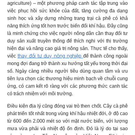
agriculture) – một phương pháp canh tác tập trung vào
việc phục hồi sức khỏe của đất, tăng cường đa dạng
sinh học và xây dựng những trang trại cà phê có khả
năng thích ứng tốt hơn trước biến đổi khí hậu. Đây cũng
là minh chứng cho việc người nông dân cần thay đổi tư
duy sản xuất truyền thống để thích nghi với thị trường
hiện đại và nâng cao giá trị nông sản. Thực tế cho thấy,
thay đổi tư duy nông nghiệp
việc
để thành công ngoài
mong đợi đang trở thành xu hướng tất yếu trong thời đại
số. Ngày càng nhiều người tiêu dùng quan tâm và ưu
tiên lựa chọn các thương hiệu minh bạch về chuỗi cung
ứng, có cam kết rõ ràng với các phương thức canh tác
có trách nhiệm với môi trường.
Điều kiện địa lý cũng đóng vai trò then chốt. Cây cà phê
phát triển tốt nhất trong vùng khí hậu nhiệt đới, ở độ cao
từ 600 đến 2.000 mét so với mặt nước biển, với lượng
mưa vừa phải và nhiệt độ ổn định. Đó là lý do tại sao