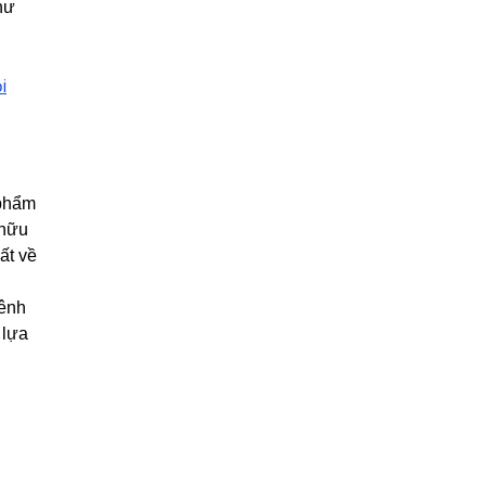
hư
i
 phẩm
 hữu
ất về
bênh
 lựa