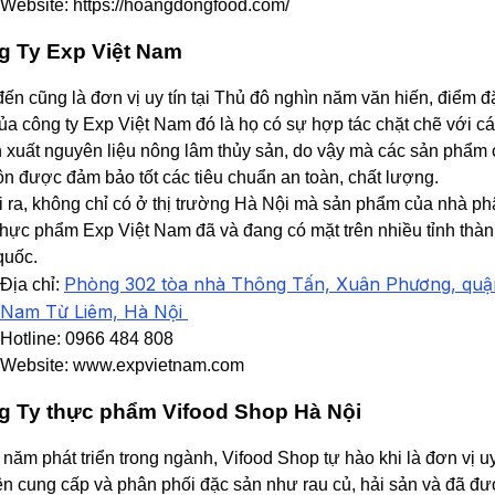
Website: https://hoangdongfood.com/
g Ty Exp Việt Nam
đến cũng là đơn vị uy tín tại Thủ đô nghìn năm văn hiến, điểm đ
của công ty Exp Việt Nam đó là họ có sự hợp tác chặt chẽ với c
n xuất nguyên liệu nông lâm thủy sản, do vậy mà các sản phẩm
ôn được đảm bảo tốt các tiêu chuẩn an toàn, chất lượng.
 ra, không chỉ có ở thị trường Hà Nội mà sản phẩm của nhà ph
thực phẩm Exp Việt Nam đã và đang có mặt trên nhiều tỉnh thà
quốc.
Phòng 302 tòa nhà Thông Tấn, Xuân Phương, quậ
Địa chỉ:
Nam Từ Liêm, Hà Nội
Hotline: 0966 484 808
Website: www.expvietnam.com
g Ty thực phẩm Vifood Shop Hà Nội
 năm phát triển trong ngành, Vifood Shop tự hào khi là đơn vị uy
n cung cấp và phân phối đặc sản như rau củ, hải sản và đã đ