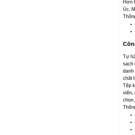
Hơn h
Úc, M
Thông
Côn
Tự hà
sạch 
danh 
chất 
Tệp k
viện,
chọn.
Thông