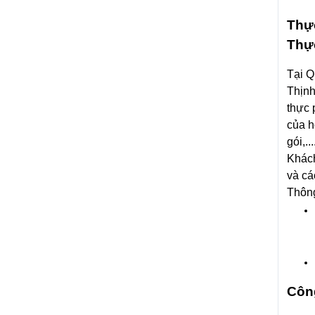
Thự
Thự
Tại 
Thịnh
thực 
của h
gói,...
Khách
và cá
Thông
Côn