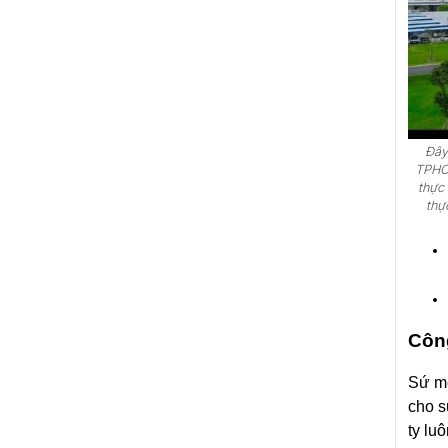
Đây
TPHCM
thực
thự
Công
Sứ mệ
cho s
ty lu