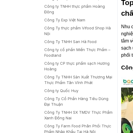
Top
Công ty TNHH thực phẩm Hoàng
chấ
Đông
Công Ty Exp Việt Nam
Nhu c
Công Ty thực phẩm Vifood Shop Hà
nghiệ
Nội
tâm v
Công Ty TNHH San Hà Food
sạch 
Công ty cổ phần Miền Thực Phẩm –
phối 
Foodland
Công ty CP thực phẩm sạch Hương
Côn
Hoàng
Công Ty TNHH Sản Xuất Thương Mại
Thực Phẩm Tân Vĩnh Phát
Công ty Quốc Huy
Công Ty Cổ Phần Hàng Tiêu Dùng
Đại Thuận
Công Ty TNHH SX TMDV Thực Phẩm
Xanh Đồng Nai
Công Ty Farm Food Phân Phối Thực
Phẩm Nhập Khẩu Tại Hà Nội