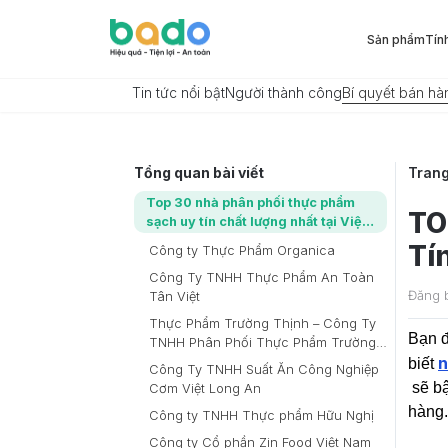
Sản phẩm
Tín
Tin tức nổi bật
Người thành công
Bí quyết bán hà
Tổng quan bài viết
Tran
Top 30 nhà phân phối thực phẩm
TO
sạch uy tín chất lượng nhất tại Việt
Nam
Tí
Công ty Thực Phẩm Organica
Công Ty TNHH Thực Phẩm An Toàn
Đăng 
Tân Việt
Thực Phẩm Trường Thịnh – Công Ty
Bạn đ
TNHH Phân Phối Thực Phẩm Trường
n
Thịnh
biết
Công Ty TNHH Suất Ăn Công Nghiệp
sẽ bậ
Cơm Việt Long An
hàng.
Công ty TNHH Thực phẩm Hữu Nghị
Công ty Cổ phần Zin Food Việt Nam