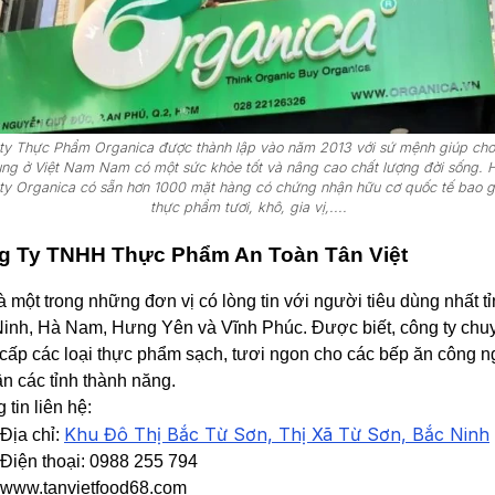
ty Thực Phẩm Organica được thành lập vào năm 2013 với sứ mệnh giúp cho
ùng ở Việt Nam Nam có một sức khỏe tốt và nâng cao chất lượng đời sống. Hi
ty Organica có sẵn hơn 1000 mặt hàng có chứng nhận hữu cơ quốc tế bao 
thực phẩm tươi, khô, gia vị,....
g Ty TNHH Thực Phẩm An Toàn Tân Việt
à một trong những đơn vị có lòng tin với người tiêu dùng nhất t
inh, Hà Nam, Hưng Yên và Vĩnh Phúc. Được biết, công ty chu
cấp các loại thực phẩm sạch, tươi ngon cho các bếp ăn công n
ận các tỉnh thành năng.
 tin liên hệ:
Khu Đô Thị Bắc Từ Sơn, Thị Xã Từ Sơn, Bắc Ninh
Địa chỉ:
Điện thoại: 0988 255 794
www.tanvietfood68.com