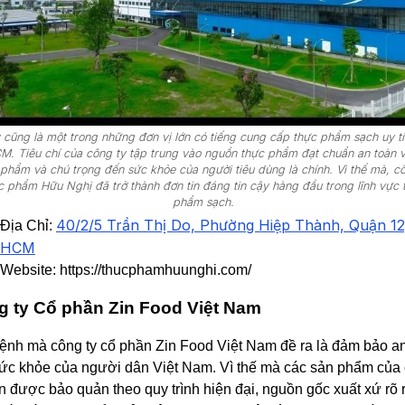
 cũng là một trong những đơn vị lớn có tiếng cung cấp thực phẩm sạch uy tín
. Tiêu chí của công ty tập trung vào nguồn thực phẩm đạt chuẩn an toàn v
 phẩm và chú trọng đến sức khỏe của người tiêu dùng là chính. Vì thế mà, c
c phẩm Hữu Nghị đã trở thành đơn tin đáng tin cậy hàng đầu trong lĩnh vực 
phẩm sạch.
40/2/5 Trần Thị Do, Phường Hiệp Thành, Quận 12
Địa Chỉ:
HCM
Website: https://thucphamhuunghi.com/
 ty Cổ phần Zin Food Việt Nam
nh mà công ty cổ phần Zin Food Việt Nam đề ra là đảm bảo an
ức khỏe của người dân Việt Nam. Vì thế mà các sản phẩm của
ôn được bảo quản theo quy trình hiện đại, nguồn gốc xuất xứ rõ 