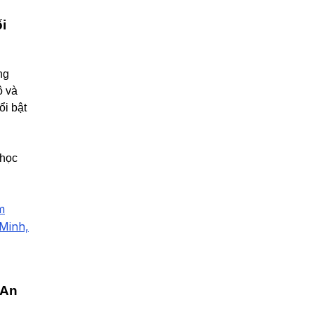
15 Bài Tập Tình Huống Chăm Sóc
Khách Hàng Phổ Biến Nhất
i
2/4/2024
3141 lượt xem
Kinh Nghiệm Kinh Doanh Áo Dài
ng
Thành Công, Đông Khách
ô và
6/6/2024
2984 lượt xem
ổi bật
n
 học
m
 Minh,
 An