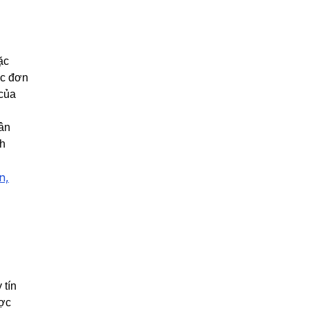
ặc
ác đơn
 của
ân
nh
n,
 tín
ược