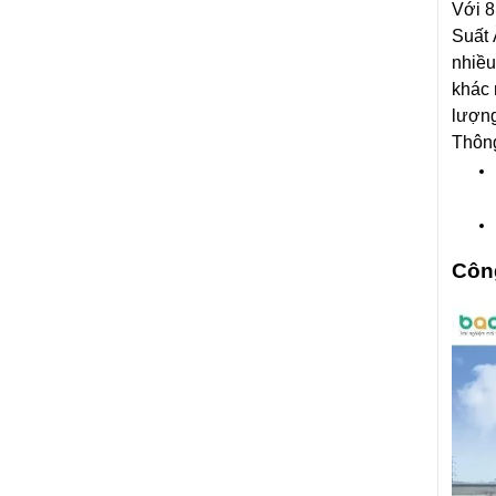
Với 8
Suất 
nhiều
khác 
lượn
Thông
Côn