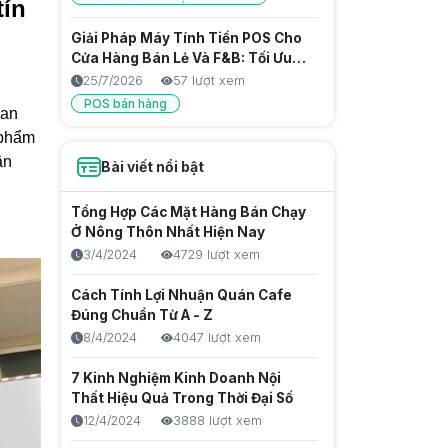
tín
Giải Pháp Máy Tính Tiền POS Cho
Cửa Hàng Bán Lẻ Và F&B: Tối Ưu
Vận Hành, Kiểm Soát Doanh Thu
25/7/2026
57 lượt xem
Chặt Chẽ
POS bán hàng
uan
 phẩm
Giải Pháp Máy Tính Tiền Hộ Kinh
ân
Doanh: Tối Ưu Vận Hành, Chống
Bài viết nổi bật
Thất Thoát Hiệu Quả
25/7/2026
60 lượt xem
Tổng Hợp Các Mặt Hàng Bán Chạy
Thu nhập thụ động là gì? Cách tạo
Ở Nông Thôn Nhất Hiện Nay
nguồn thu bền vững trong thời đại
3/4/2024
4729 lượt xem
số
25/7/2026
46 lượt xem
Cách Tính Lợi Nhuận Quán Cafe
Đánh Giá Top 5 Máy POS Tính
Đúng Chuẩn Từ A - Z
Tiền Nhỏ Gọn, Giá Rẻ Cho Mọi
8/4/2024
4047 lượt xem
Ngành Hàng
24/7/2026
64 lượt xem
7 Kinh Nghiệm Kinh Doanh Nội
POS bán hàng
Thất Hiệu Quả Trong Thời Đại Số
Máy pos cầm tay tối ưu vận hành
12/4/2024
3888 lượt xem
takeaway, quán cafe và tiệm trà