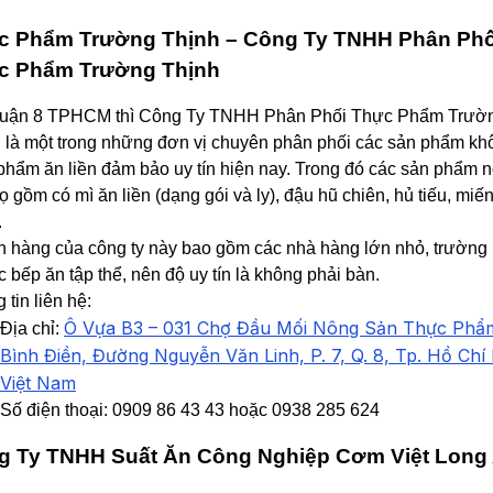
c Phẩm Trường Thịnh – Công Ty TNHH Phân Phố
c Phẩm Trường Thịnh
Quận 8 TPHCM thì Công Ty TNHH Phân Phối Thực Phẩm Trườ
 là một trong những đơn vị chuyên phân phối các sản phẩm kh
phẩm ăn liền đảm bảo uy tín hiện nay. Trong đó các sản phẩm n
ọ gồm có mì ăn liền (dạng gói và ly), đậu hũ chiên, hủ tiếu, miế
.
 hàng của công ty này bao gồm các nhà hàng lớn nhỏ, trường
c bếp ăn tập thể, nên độ uy tín là không phải bàn.
 tin liên hệ:
Ô Vựa B3 – 031 Chợ Đầu Mối Nông Sản Thực Phẩ
Địa chỉ:
Bình Điền, Đường Nguyễn Văn Linh, P. 7, Q. 8, Tp. Hồ Chí
Việt Nam
Số điện thoại: 0909 86 43 43 hoặc 0938 285 624
g Ty TNHH Suất Ăn Công Nghiệp Cơm Việt Long