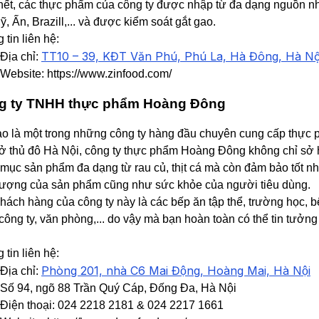
ết, các thực phẩm của công ty được nhập từ đa dạng nguồn n
ỹ, Ấn, Brazill,... và được kiểm soát gắt gao.
 tin liên hệ:
TT10 – 39, KĐT Văn Phú, Phú La, Hà Đông, Hà Nộ
Địa chỉ:
Website: https://www.zinfood.com/
g ty TNHH thực phẩm Hoàng Đông
o là một trong những công ty hàng đầu chuyên cung cấp thực
ở thủ đô Hà Nội, công ty thực phẩm Hoàng Đông không chỉ sở
mục sản phẩm đa dạng từ rau củ, thịt cá mà còn đảm bảo tốt nh
lượng của sản phẩm cũng như sức khỏe của người tiêu dùng.
hách hàng của công ty này là các bếp ăn tập thể, trường học, 
 công ty, văn phòng,... do vậy mà bạn hoàn toàn có thể tin tưởng
 tin liên hệ:
Phòng 201, nhà C6 Mai Động, Hoàng Mai, Hà Nội
Địa chỉ:
Số 94, ngõ 88 Trần Quý Cáp, Đống Đa, Hà Nội
Điện thoại: 024 2218 2181 & 024 2217 1661