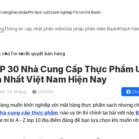
h năng
Giải pháp
Phí dịch vụ
Doanh nghiệp
Tin tức
Về Bado
ng
Thông tin cập nhật phần mềm
Giải pháp phần mềm Bado
Khách hà
g chủ
Tin tức
Bí quyết bán hàng
P 30 Nhà Cung Cấp Thực Phẩm 
n Nhất Việt Nam Hiện Nay
Chi
bởi: Vũ Khang
2/4/2024
ang muốn khởi nghiệp với mặt hàng thực phẩm sạch nhưng c
hà cung cấp thực phẩm
B
nào uy tín thì chính tại bài viết này
t mí từ A - Z top 10 địa điểm đáng để bạn lựa chọn khi muốn n