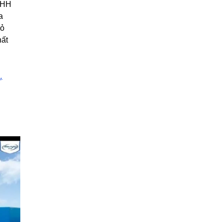
NHH
a
hỏ
hất
,