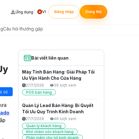
VI
Đăng nhập
Dùng thử
Ứng dụng
ng
Câu hỏi thường gặp
Bài viết liên quan
Uy
Máy Tính Bán Hàng: Giải Pháp Tối
Ưu Vận Hành Cho Cửa Hàng
27/7/2026
39 lượt xem
a sẻ
POS bán hàng
hưa
Quản Lý Lead Bán Hàng: Bí Quyết
Tối Ưu Quy Trình Kinh Doanh
ado
27/7/2026
48 lượt xem
hập
Quản lý khách hàng
Khó chăm sóc khách hàng
Phần mềm cho hộ kinh doanh