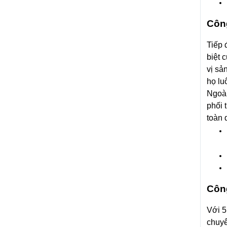
Côn
Tiếp 
biệt 
vị sả
họ lu
Ngoài
phối 
toàn 
Côn
Với 5
chuyê