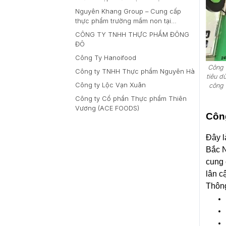
Nguyên Khang Group – Cung cấp
thực phẩm trường mầm non tại
TP.HCM
CÔNG TY TNHH THỰC PHẨM ĐÔNG
ĐÔ
Công Ty Hanoifood
Công 
Công ty TNHH Thực phẩm Nguyên Hà
tiêu d
Công ty Lộc Vạn Xuân
công 
Công ty Cổ phần Thực phẩm Thiên
Vương (ACE FOODS)
Côn
Đây l
Bắc N
cung 
lân c
Thông