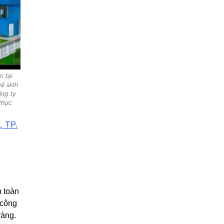
 tại
ệ sinh
ông ty
thực
, TP.
 toàn
 công
ràng.