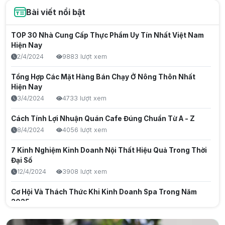
Hành, Chống Thất Thoát Hiệu Quả
Bài viết nổi bật
25/7/2026
65 lượt xem
Thu nhập thụ động là gì? Cách tạo nguồn thu bền vững
TOP 30 Nhà Cung Cấp Thực Phẩm Uy Tín Nhất Việt Nam
trong thời đại số
Hiện Nay
25/7/2026
52 lượt xem
2/4/2024
9883 lượt xem
Đánh Giá Top 5 Máy POS Tính Tiền Nhỏ Gọn, Giá Rẻ Cho
Tổng Hợp Các Mặt Hàng Bán Chạy Ở Nông Thôn Nhất
Mọi Ngành Hàng
Hiện Nay
24/7/2026
68 lượt xem
3/4/2024
4733 lượt xem
POS bán hàng
Cách Tính Lợi Nhuận Quán Cafe Đúng Chuẩn Từ A - Z
Máy pos cầm tay tối ưu vận hành takeaway, quán cafe
8/4/2024
4056 lượt xem
và tiệm trà sữa
7 Kinh Nghiệm Kinh Doanh Nội Thất Hiệu Quả Trong Thời
24/7/2026
81 lượt xem
Đại Số
POS bán hàng
Quán cà phê
12/4/2024
3908 lượt xem
Cách kiểm soát tồn kho, dòng tiền khi có nhiều chi
Cơ Hội Và Thách Thức Khi Kinh Doanh Spa Trong Năm
nhánh cùng lúc: Bí quyết vận hành chuỗi không "vỡ
2025
trận"
24/7/2026
60 lượt xem
20/10/2024
3732 lượt xem
Quản lý tồn kho
Quản lý chi nhánh
Bado Doanh nghiệp
Quản lý doanh thu
Quản lý khách hàng