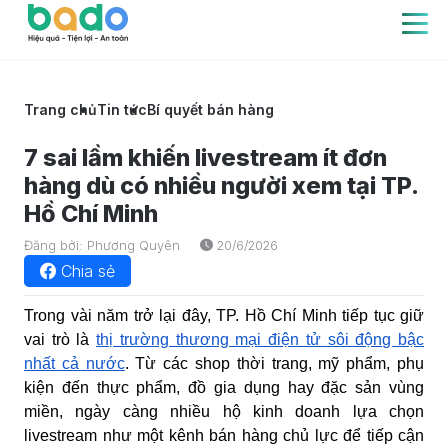
Trang chủ
Tin tức
Bí quyết bán hàng
7 sai lầm khiến livestream ít đơn
hàng dù có nhiều người xem tại TP.
Hồ Chí Minh
Đăng bởi: Phương Quyên
20/6/2026
Chia sẻ
Trong vài năm trở lại đây, TP. Hồ Chí Minh tiếp tục giữ
vai trò là
thị trường thương mại điện tử sôi động bậc
nhất cả nước
. Từ các shop thời trang, mỹ phẩm, phụ
kiện đến thực phẩm, đồ gia dụng hay đặc sản vùng
miền, ngày càng nhiều hộ kinh doanh lựa chọn
livestream như một kênh bán hàng chủ lực để tiếp cận