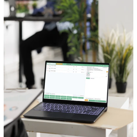
Quản lý nhân viên
Cách Chọn Phần Mềm Quản Lý Bán Hàng Phù Hợp Nhất
2026
Bí Quyết Bán Hải Sản Thành Công Vượt Ngoài Mong Đợi
22/7/2026
88 lượt xem
17/4/2024
3690 lượt xem
Giải pháp quản lý bán hàng
Phần mềm quản lý bán hàng
Bí Quyết Bán Gạo Vốn Ít Lời Nhiều, Kinh Doanh Phát Đạt
Hộ kinh doanh cá thể có cần phần mềm quản lý bán hàng
4/4/2024
3469 lượt xem
không?
22/7/2026
66 lượt xem
7 Cách Tìm Mặt Bằng Kinh Doanh Vừa Đẹp Vừa Rẻ
Hộ kinh doanh
Phần mềm cho hộ kinh doanh
5/4/2024
3226 lượt xem
Dữ liệu kinh doanh
Chủ kinh doanh
15 Bài Tập Tình Huống Chăm Sóc Khách Hàng Phổ Biến
Nhất
2/4/2024
3161 lượt xem
Kinh Nghiệm Kinh Doanh Áo Dài Thành Công, Đông
Khách
6/6/2024
2988 lượt xem