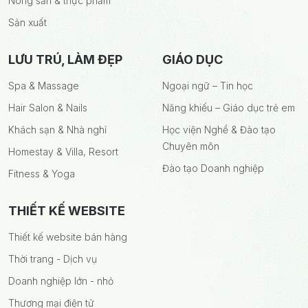
Nông sản & thực phẩm
Sản xuất
LƯU TRÚ, LÀM ĐẸP
GIÁO DỤC
Spa & Massage
Ngoại ngữ – Tin học
Hair Salon & Nails
Năng khiếu – Giáo dục trẻ em
Khách sạn & Nhà nghỉ
Học viện Nghề & Đào tạo
Chuyên môn
Homestay & Villa, Resort
Đào tạo Doanh nghiệp
Fitness & Yoga
THIẾT KẾ WEBSITE
Thiết kế website bán hàng
Thời trang - Dịch vụ
Doanh nghiệp lớn - nhỏ
Thương mại điện tử