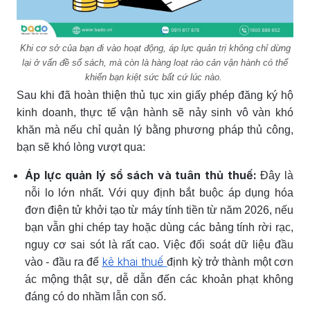
Khi cơ sở của bạn đi vào hoạt động, áp lực quản trị không chỉ dừng
lại ở vấn đề sổ sách, mà còn là hàng loạt rào cản vận hành có thể
khiến bạn kiệt sức bất cứ lúc nào.
Sau khi đã hoàn thiện thủ tục xin giấy phép đăng ký hộ
kinh doanh, thực tế vận hành sẽ nảy sinh vô vàn khó
khăn mà nếu chỉ quản lý bằng phương pháp thủ công,
bạn sẽ khó lòng vượt qua:
Áp lực quản lý sổ sách và tuân thủ thuế:
Đây là
nỗi lo lớn nhất. Với quy định bắt buộc áp dụng hóa
đơn điện tử khởi tạo từ máy tính tiền từ năm 2026, nếu
bạn vẫn ghi chép tay hoặc dùng các bảng tính rời rạc,
nguy cơ sai sót là rất cao. Việc đối soát dữ liệu đầu
kê khai thuế
vào - đầu ra để
định kỳ trở thành một cơn
ác mộng thật sự, dễ dẫn đến các khoản phạt không
đáng có do nhầm lẫn con số.