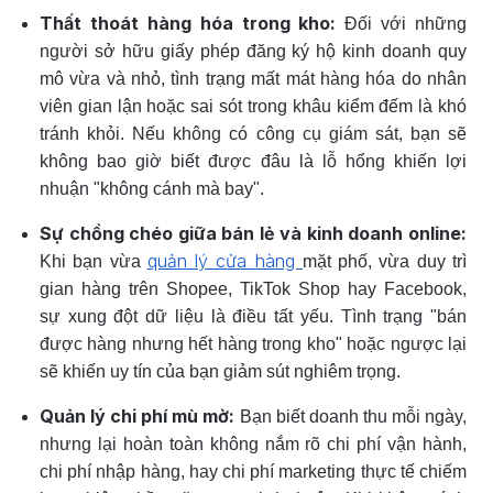
Thất thoát hàng hóa trong kho:
Đối với những
người sở hữu giấy phép đăng ký hộ kinh doanh quy
mô vừa và nhỏ, tình trạng mất mát hàng hóa do nhân
viên gian lận hoặc sai sót trong khâu kiểm đếm là khó
tránh khỏi. Nếu không có công cụ giám sát, bạn sẽ
không bao giờ biết được đâu là lỗ hổng khiến lợi
nhuận "không cánh mà bay".
Sự chồng chéo giữa bán lẻ và kinh doanh online:
quản lý cửa hàng
Khi bạn vừa
mặt phố, vừa duy trì
gian hàng trên Shopee, TikTok Shop hay Facebook,
sự xung đột dữ liệu là điều tất yếu. Tình trạng "bán
được hàng nhưng hết hàng trong kho" hoặc ngược lại
sẽ khiến uy tín của bạn giảm sút nghiêm trọng.
Quản lý chi phí mù mờ:
Bạn biết doanh thu mỗi ngày,
nhưng lại hoàn toàn không nắm rõ chi phí vận hành,
chi phí nhập hàng, hay chi phí marketing thực tế chiếm