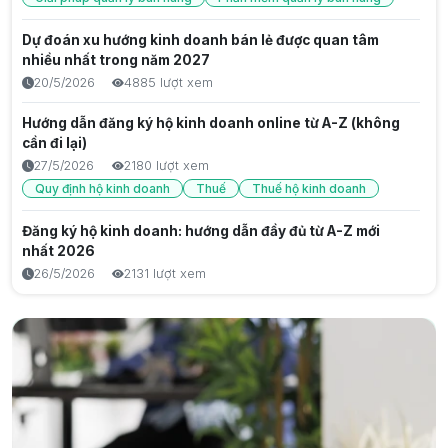
Nhà Thông Minh Là Gì? Cách Hoạt Động Và Lợi Ích Cho
Dự đoán xu hướng kinh doanh bán lẻ được quan tâm
Cuộc Sống Hiện Đại
nhiều nhất trong năm 2027
8/8/2026
21 lượt xem
20/5/2026
4885 lượt xem
Mạng lưới bảo hành tủ lạnh LG chính hãng tại Việt Nam
Hướng dẫn đăng ký hộ kinh doanh online từ A-Z (không
và tiêu chuẩn dịch vụ cao cấp
cần đi lại)
8/8/2026
21 lượt xem
27/5/2026
2180 lượt xem
Tổng quan về hệ thống bảo hành Casper và sự bứt phá
Quy định hộ kinh doanh
Thuế
Thuế hộ kinh doanh
của thương hiệu điện lạnh Thái Lan
Đăng ký hộ kinh doanh: hướng dẫn đầy đủ từ A-Z mới
8/8/2026
27 lượt xem
nhất 2026
Bản đồ mạng lưới trung tâm bảo hành tủ lạnh Samsung
26/5/2026
2131 lượt xem
và xu hướng hỗ trợ kỹ thuật hiện đại
Giải pháp chăm sóc khách hàng cũ để không mất doanh
8/8/2026
17 lượt xem
thu
5/9/2025
1915 lượt xem
Tại sao bán hàng thủ công dễ sai sót, mất lòng khách?
4/9/2025
1834 lượt xem