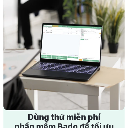
Giải pháp cho hàng hoá thất thoát, không biết tồn – hết
lúc nào
4/9/2025
1721 lượt xem
Làm sao biết mỗi ngày lời hay lỗ khi báo cáo quá phức
tạp?
5/9/2025
1691 lượt xem
Hướng dẫn ghi sổ kế toán cho hộ kinh doanh theo thông
tư 152/2025/TT-BTC
15/1/2026
1691 lượt xem
Menu Haidilao 2026: Bảng Giá Chi Tiết & 5 Bí Kíp Ăn
Ngon Tiết Kiệm
18/5/2026
1576 lượt xem
Dùng thử miễn phí
phần mềm Bado để tối ưu