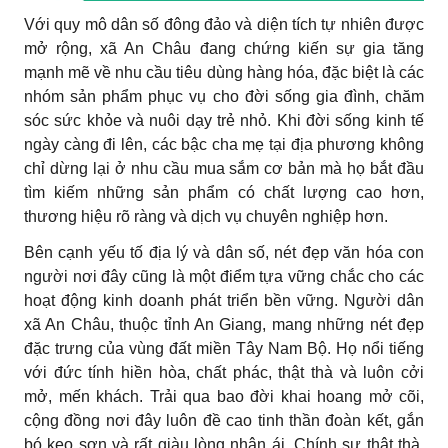
Với quy mô dân số đông đảo và diện tích tự nhiên được
mở rộng, xã An Châu đang chứng kiến sự gia tăng
mạnh mẽ về nhu cầu tiêu dùng hàng hóa, đặc biệt là các
nhóm sản phẩm phục vụ cho đời sống gia đình, chăm
sóc sức khỏe và nuôi dạy trẻ nhỏ. Khi đời sống kinh tế
ngày càng đi lên, các bậc cha mẹ tại địa phương không
chỉ dừng lại ở nhu cầu mua sắm cơ bản mà họ bắt đầu
tìm kiếm những sản phẩm có chất lượng cao hơn,
thương hiệu rõ ràng và dịch vụ chuyên nghiệp hơn.
Bên cạnh yếu tố địa lý và dân số, nét đẹp văn hóa con
người nơi đây cũng là một điểm tựa vững chắc cho các
hoạt động kinh doanh phát triển bền vững. Người dân
xã An Châu, thuộc tỉnh An Giang, mang những nét đẹp
đặc trưng của vùng đất miền Tây Nam Bộ. Họ nổi tiếng
với đức tính hiền hòa, chất phác, thật thà và luôn cởi
mở, mến khách. Trải qua bao đời khai hoang mở cõi,
cộng đồng nơi đây luôn đề cao tinh thần đoàn kết, gắn
bó keo sơn và rất giàu lòng nhân ái. Chính sự thật thà,