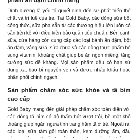
phẩm ăn dặm chính hãng
Dinh dưỡng là yếu tố quyết định đến sự phát triển thể
chất và trí tuệ của trẻ. Tại Gold Baby, các dòng sữa bột
công thức, sữa pha sẵn từ các thương hiệu lớn luôn có
sẵn trên kệ với điều kiện bảo quản tiêu chuẩn. Bên cạnh
sữa, cửa hàng còn cung cấp các loại bánh ăn dặm, bột
ăn dặm, váng sữa, sữa chua và các dòng thực phẩm bổ
sung vitamin, khoáng chất giúp bé ăn ngon miệng, tăng
cường sức đề kháng. Mọi sản phẩm đều có hạn sử
dụng xa, bao bì nguyên vẹn và được nhập khẩu hoặc
phân phối chính ngạch.
Sản phẩm chăm sóc sức khỏe và tã bỉm
cao cấp
Gold Baby mang đến giải pháp chăm sóc toàn diện với
các dòng tã bỉm có độ thấm hút vượt trội, bề mặt khô
thoáng giúp ngăn ngừa tình trạng hăm tã ở trẻ. Ngoài ra,
các loại sữa tắm gội toàn thân, kem dưỡng ẩm, dầu