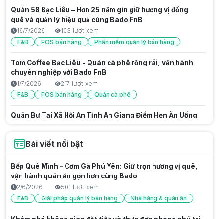
Quán 58 Bạc Liêu – Hơn 25 năm gìn giữ hương vị đồng
quê và quản lý hiệu quả cùng Bado FnB
16/7/2026
103 lượt xem
F&B
POS bán hàng
Phần mềm quản lý bán hàng
Tom Coffee Bạc Liêu - Quán cà phê rộng rãi, vận hành
chuyên nghiệp với Bado FnB
1/7/2026
217 lượt xem
F&B
POS bán hàng
Quán cà phê
Quán Bự Tại Xã Hội An Tỉnh An Giang Điểm Hẹn Ăn Uống
Mới Hấp Dẫn
22/6/2026
267 lượt xem
Bài viết nổi bật
F&B
Phần mềm quản lý bán hàng
POS bán hàng
Bếp Quê Mình - Cơm Gà Phú Yên: Giữ trọn hương vị quê,
Coffee Quảng Trường Tháp Mười và câu chuyện vận
vận hành quán ăn gọn hơn cùng Bado
hành quán cà phê hiệu quả
2/6/2026
501 lượt xem
15/6/2026
415 lượt xem
F&B
Giải pháp quản lý bán hàng
Nhà hàng & quán ăn
F&B
Giải pháp quản lý bán hàng
Quán cà phê
Khám phá không gian đặt tiệc và thực đơn phong phú tại