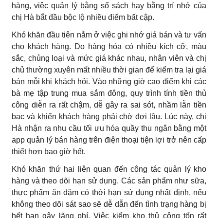
hàng, việc quản lý bằng sổ sách hay bằng trí nhớ của
chị Hà bắt đầu bộc lộ nhiều điểm bất cập.
Khó khăn đầu tiên nằm ở việc ghi nhớ giá bán và tư vấn
cho khách hàng. Do hàng hóa có nhiều kích cỡ, màu
sắc, chủng loại và mức giá khác nhau, nhân viên và chị
chủ thường xuyên mất nhiều thời gian để kiểm tra lại giá
bán mỗi khi khách hỏi. Vào những giờ cao điểm khi các
bà mẹ tập trung mua sắm đông, quy trình tính tiền thủ
công diễn ra rất chậm, dễ gây ra sai sót, nhầm lẫn tiền
bạc và khiến khách hàng phải chờ đợi lâu. Lúc này, chị
Hà nhận ra nhu cầu tối ưu hóa quầy thu ngân bằng một
app quản lý bán hàng trên điện thoại tiện lợi trở nên cấp
thiết hơn bao giờ hết.
Khó khăn thứ hai liên quan đến công tác quản lý kho
hàng và theo dõi hạn sử dụng. Các sản phẩm như sữa,
thực phẩm ăn dặm có thời hạn sử dụng nhất định, nếu
không theo dõi sát sao sẽ dễ dẫn đến tình trạng hàng bị
hết hạn gây lãng phí. Việc kiểm kho thủ công tốn rất