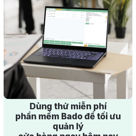
quê và quản lý hiệu quả cùng Bado FnB
16/7/2026
103 lượt xem
F&B
POS bán hàng
Phần mềm quản lý bán hàng
Tiểu thương Chợ Bạc Liêu chuyển đổi số với phần mềm
quản lý bán hàng Bado Retail
23/7/2026
90 lượt xem
Bán lẻ
Cửa hàng bán lẻ
Phần mềm quản lý bán hàng
Dùng thử miễn phí
phần mềm Bado để tối ưu
quản lý