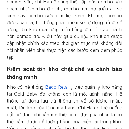
chuyên sâu, chị Hà dễ dàng thiết lập các combo sản
phẩm như combo đi sinh, combo trọn bộ quần áo sơ
sinh hay combo sữa bỉm tiết kiệm. Khi một combo
được bán ra, hệ thống phần mềm sẽ tự động trừ đi số
lượng tồn kho của từng món hàng đơn lẻ cấu thành
nên combo đó. Điều này giúp dữ liệu kho luôn được
cập nhật chính xác theo thời gian thực mà không đòi
hỏi nhân viên phải thực hiện các bước kiểm đếm phức
tạp.
Kiểm soát tồn kho chặt chẽ và cảnh báo
thông minh
Nhờ có hệ thống
Bado Retail
, việc quản lý kho hàng
tại Gold Baby đã không còn là một gánh nặng. Hệ
thống tự động lưu trữ thông tin về số lượng nhập,
xuất, tồn kho của từng mã hàng. Chị Hà có thể ngồi ở
bất cứ đâu, chỉ cần mở thiết bị di động cá nhân là có
thể nắm được số lượng hàng hóa hiện tại trong kho.
Công cụ thông minh này hỗ trợ theo dõi tình trạng