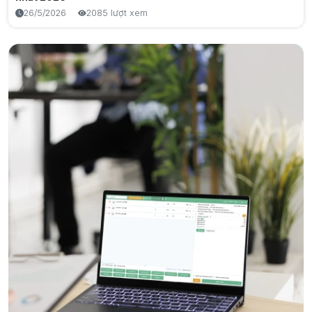
Kiến thức công nghệ
26/5/2026
2085 lượt xem
Quang Khắc Là Gì? Giải Thích Chi Tiết Công Nghệ
Giải pháp chăm sóc khách hàng cũ để không mất doanh
6/8/2026
13 lượt xem
thu
5/9/2025
1892 lượt xem
Tại sao bán hàng thủ công dễ sai sót, mất lòng khách?
4/9/2025
1816 lượt xem
Giải pháp cho hàng hoá thất thoát, không biết tồn – hết
lúc nào
4/9/2025
1704 lượt xem
Làm sao biết mỗi ngày lời hay lỗ khi báo cáo quá phức
tạp?
5/9/2025
1673 lượt xem
Hướng dẫn ghi sổ kế toán cho hộ kinh doanh theo thông
tư 152/2025/TT-BTC
15/1/2026
1662 lượt xem