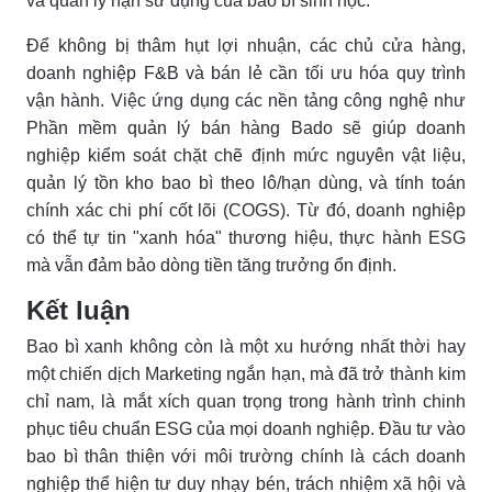
và quản lý hạn sử dụng của bao bì sinh học.
Để không bị thâm hụt lợi nhuận, các chủ cửa hàng,
doanh nghiệp F&B và bán lẻ cần tối ưu hóa quy trình
vận hành. Việc ứng dụng các nền tảng công nghệ như
Phần mềm quản lý bán hàng Bado sẽ giúp doanh
nghiệp kiểm soát chặt chẽ định mức nguyên vật liệu,
quản lý tồn kho bao bì theo lô/hạn dùng, và tính toán
chính xác chi phí cốt lõi (COGS). Từ đó, doanh nghiệp
có thể tự tin "xanh hóa" thương hiệu, thực hành ESG
mà vẫn đảm bảo dòng tiền tăng trưởng ổn định.
Kết luận
Bao bì xanh không còn là một xu hướng nhất thời hay
một chiến dịch Marketing ngắn hạn, mà đã trở thành kim
chỉ nam, là mắt xích quan trọng trong hành trình chinh
phục tiêu chuẩn ESG của mọi doanh nghiệp. Đầu tư vào
bao bì thân thiện với môi trường chính là cách doanh
nghiệp thể hiện tư duy nhạy bén, trách nhiệm xã hội và