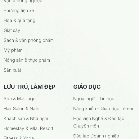
Vật tư nông nghiệp
Phương tiện xe
Hoa & quà tặng
Giặt sấy
Sách & văn phòng phẩm
Mỹ phẩm
Nông sản & thực phẩm
Sản xuất
LƯU TRÚ, LÀM ĐẸP
GIÁO DỤC
Spa & Massage
Ngoại ngữ – Tin học
Hair Salon & Nails
Năng khiếu – Giáo dục trẻ em
Khách sạn & Nhà nghỉ
Học viện Nghề & Đào tạo
Chuyên môn
Homestay & Villa, Resort
Đào tạo Doanh nghiệp
Fitness & Yoga