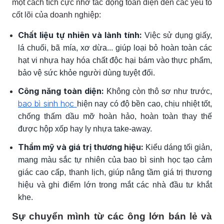
một cách tích cực nhờ tác động toàn diện đến các yếu tố
cốt lõi của doanh nghiệp:
Chất liệu tự nhiên và lành tính:
Việc sử dụng giấy,
lá chuối, bã mía, xơ dừa... giúp loại bỏ hoàn toàn các
hạt vi nhựa hay hóa chất độc hại bám vào thực phẩm,
bảo vệ sức khỏe người dùng tuyệt đối.
Công năng toàn diện:
Không còn thô sơ như trước,
bao bì sinh học
hiện nay có độ bền cao, chịu nhiệt tốt,
chống thấm dầu mỡ hoàn hảo, hoàn toàn thay thế
được hộp xốp hay ly nhựa take-away.
Thẩm mỹ và giá trị thương hiệu:
Kiểu dáng tối giản,
mang màu sắc tự nhiên của bao bì sinh học tạo cảm
giác cao cấp, thanh lịch, giúp nâng tầm giá trị thương
hiệu và ghi điểm lớn trong mắt các nhà đầu tư khắt
khe.
Sự chuyển mình từ các ông lớn bán lẻ và