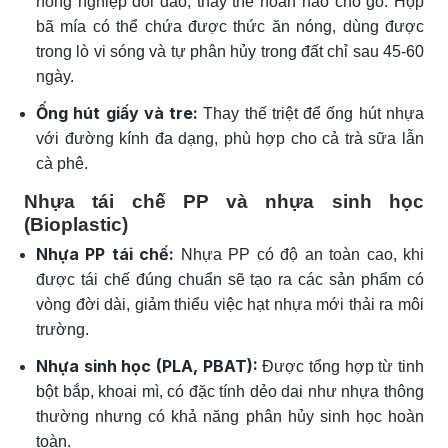
nông nghiệp dồi dào, thay thế hoàn hảo cho gỗ. Hộp
bã mía có thể chứa được thức ăn nóng, dùng được
trong lò vi sóng và tự phân hủy trong đất chỉ sau 45-60
ngày.
Ống hút giấy và tre:
Thay thế triệt để ống hút nhựa
với đường kính đa dạng, phù hợp cho cả trà sữa lẫn
cà phê.
Nhựa tái chế PP và nhựa sinh học
(Bioplastic)
Nhựa PP tái chế:
Nhựa PP có độ an toàn cao, khi
được tái chế đúng chuẩn sẽ tạo ra các sản phẩm có
vòng đời dài, giảm thiểu việc hạt nhựa mới thải ra môi
trường.
Nhựa sinh học (PLA, PBAT):
Được tổng hợp từ tinh
bột bắp, khoai mì, có đặc tính dẻo dai như nhựa thông
thường nhưng có khả năng phân hủy sinh học hoàn
toàn.