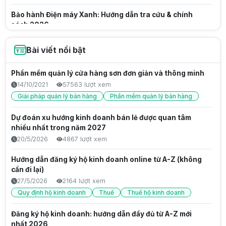
Bảo hành Điện máy Xanh: Hướng dẫn tra cứu & chính
sách 2026
7/8/2026
6 lượt xem
Bài viết nổi bật
Nhu cầu tiếp cận dịch vụ tại trung tâm bảo hành xiaomi
chính hãng
Phần mềm quản lý cửa hàng sơn đơn giản và thông minh
7/8/2026
3 lượt xem
14/10/2021
57563 lượt xem
Giải pháp quản lý bán hàng
Phần mềm quản lý bán hàng
Tổng quan về hệ thống bảo hành Điện Máy Xanh và tác
động tới ngành bán lẻ
Dự đoán xu hướng kinh doanh bán lẻ được quan tâm
7/8/2026
4 lượt xem
nhiều nhất trong năm 2027
20/5/2026
4867 lượt xem
Hướng Dẫn Sử Dụng Blackbox AI Free Trọn Bộ Cho Lập
Trình Viên
Hướng dẫn đăng ký hộ kinh doanh online từ A-Z (không
6/8/2026
13 lượt xem
cần đi lại)
Kiến thức công nghệ
27/5/2026
2164 lượt xem
Quy định hộ kinh doanh
Thuế
Thuế hộ kinh doanh
Bản Chất Blackbox AI Là Gì? Hướng Dẫn Tối Ưu Hiệu Suất
Lập Trình Chuyên Sâu
Đăng ký hộ kinh doanh: hướng dẫn đầy đủ từ A-Z mới
6/8/2026
15 lượt xem
nhất 2026