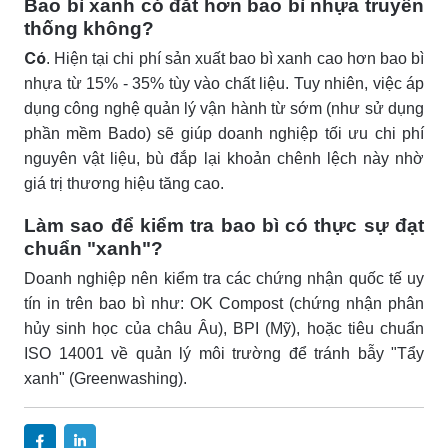
Bao bì xanh có đắt hơn bao bì nhựa truyền
thống không?
Có
. Hiện tại chi phí sản xuất bao bì xanh cao hơn bao bì
nhựa từ 15% - 35% tùy vào chất liệu. Tuy nhiên, việc áp
dụng công nghệ quản lý vận hành từ sớm (như sử dụng
phần mềm Bado) sẽ giúp doanh nghiệp tối ưu chi phí
nguyên vật liệu, bù đắp lại khoản chênh lệch này nhờ
giá trị thương hiệu tăng cao.
Làm sao để kiểm tra bao bì có thực sự đạt
chuẩn "xanh"?
Doanh nghiệp nên kiểm tra các chứng nhận quốc tế uy
tín in trên bao bì như: OK Compost (chứng nhận phân
hủy sinh học của châu Âu), BPI (Mỹ), hoặc tiêu chuẩn
ISO 14001 về quản lý môi trường để tránh bẫy "Tẩy
xanh" (Greenwashing).